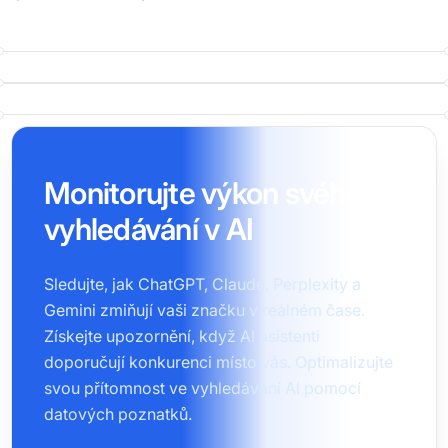
Monitorujte výkon svého
vyhledávání v AI
Sledujte, jak ChatGPT, Claude, Perplexity a
Gemini zmiňují vaši značku v reálném čase.
Získejte upozornění, když AI asistenti
doporučují konkurenci místo vás. Optimalizujte
svou přítomnost ve vyhledávání AI pomocí
datových poznatků.