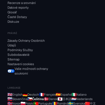
Recenze a srovnání
Datové reporty
Glosář
Časté Dotazy
Diskuze
PRÁVNÍ
Zásady Ochrany Osobních
Údajů
Podmínky Služby
Subdodavatelé
Sitemap
Nastavení cookies
Vaše možnosti ochrany
soukromí
LANGUAGE
English
Deutsch
Français
Español
Italiano
Slovenčina
Čeština
Dansk
日本語
Nederlands
Norsk
Polski
Português
Română
Svenska
中文