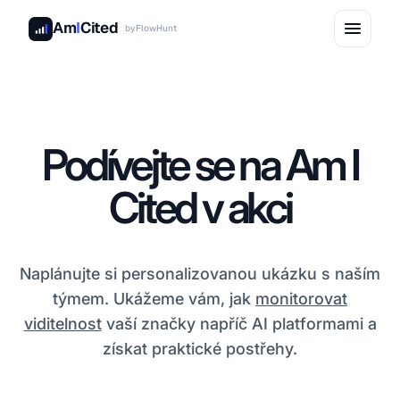
Am
I
Cited
by
FlowHunt
Podívejte se na Am I
Cited v akci
Naplánujte si personalizovanou ukázku s naším
týmem. Ukážeme vám, jak
monitorovat
viditelnost
vaší značky napříč AI platformami a
získat praktické postřehy.