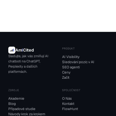
PRODUKT
Am
I
Cited
Sledujte, jak vás zmiňují AI
AI Visibility
chatboti na ChatGPT,
Sledování pozic v AI
Perplexity a dalších
SEO agenti
platformách.
Ceny
Začít
ZDROJE
SPOLEČNOST
Akademie
O Nás
Blog
Kontakt
Případové studie
FlowHunt
Návody krok za krokem