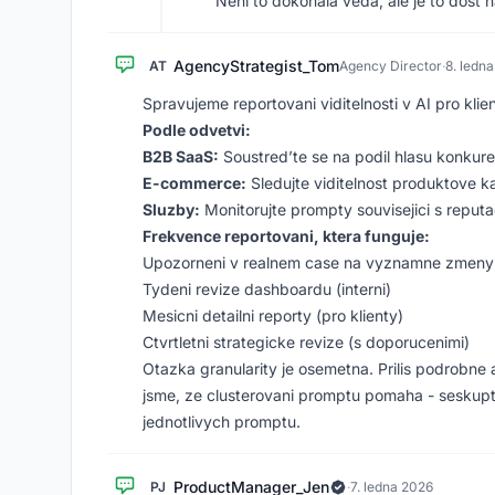
Neni to dokonala veda, ale je to dost 
AgencyStrategist_Tom
AT
Agency Director
·
8. ledn
Spravujeme reportovani viditelnosti v AI pro klie
Podle odvetvi:
B2B SaaS:
Soustred’te se na podil hlasu konkur
E-commerce:
Sledujte viditelnost produktove ka
Sluzby:
Monitorujte prompty souvisejici s reput
Frekvence reportovani, ktera funguje:
Upozorneni v realnem case na vyznamne zmeny
Tydeni revize dashboardu (interni)
Mesicni detailni reporty (pro klienty)
Ctvrtletni strategicke revize (s doporucenimi)
Otazka granularity je osemetna. Prilis podrobne
jsme, ze clusterovani promptu pomaha - seskup
jednotlivych promptu.
ProductManager_Jen
PJ
·
7. ledna 2026