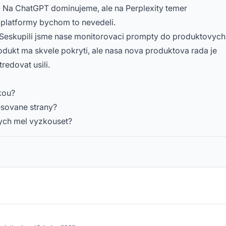
 Na ChatGPT dominujeme, ale na Perplexity temer
 platformy bychom to nevedeli.
Seskupili jsme nase monitorovaci prompty do produktovych
rodukt ma skvele pokryti, ale nasa nova produktova rada je
redovat usili.
kou?
esovane strany?
bych mel vyzkouset?