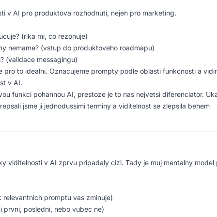
sti v AI pro produktova rozhodnuti, nejen pro marketing.
cuje? (rika mi, co rezonuje)
e my nemame? (vstup do produktoveho roadmapu)
u? (validace messagingu)
 je pro to idealni. Oznacujeme prompty podle oblasti funkcnosti a vidi
st v AI.
vou funkci pohannou AI, prestoze je to nas nejvetsi diferenciator. Uk
epsali jsme ji jednodussimi terminy a viditelnost se zlepsila behem
y viditelnosti v AI zprvu pripadaly cizi. Tady je muj mentalny model
k relevantnich promptu vas zminuje)
i prvni, posledni, nebo vubec ne)