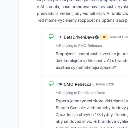
v AI stoupla, nase brandova navstevnost z vyhle
presvedcila vedeni, aby viditelnost v AI bralo va
Ted mame vycleneny rozpocet na optimalizaci 
DataDrivenDave
D
OP
Head of Gr
Replying to CMO_Rebecca
Propojeni s navratnosti investice je pr
Jak korelujete viditelnost v AI s br
existuje systematictejsi zpusob?
CMO_Rebecca
CR
·
8. ledna 2026
Replying to DataDrivenDave
Exportujeme tydeni skore viditelnost
Search Console. Jednoduchy bodovy gr
Zpozdeni je obvykle 1-3 tydny. Teorie 
aby se dovedeli vic -> brandove vyhle