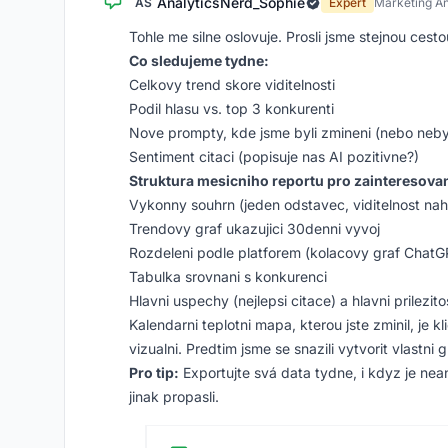
AnalyticsNerd_Sophie
AS
Expert
Marketing An
Tohle me silne oslovuje. Prosli jsme stejnou cesto
Co sledujeme tydne:
Celkovy trend skore viditelnosti
Podil hlasu vs. top 3 konkurenti
Nove prompty, kde jsme byli zmineni (nebo nebyl
Sentiment citaci (popisuje nas AI pozitivne?)
Struktura mesicniho reportu pro zainteresova
Vykonny souhrn (jeden odstavec, viditelnost nah
Trendovy graf ukazujici 30denni vyvoj
Rozdeleni podle platforem (kolacovy graf ChatGP
Tabulka srovnani s konkurenci
Hlavni uspechy (nejlepsi citace) a hlavni prilezito
Kalendarni teplotni mapa, kterou jste zminil, je 
vizualni. Predtim jsme se snazili vytvorit vlastni
Pro tip:
Exportujte svá data tydne, i kdyz je nea
jinak propasli.