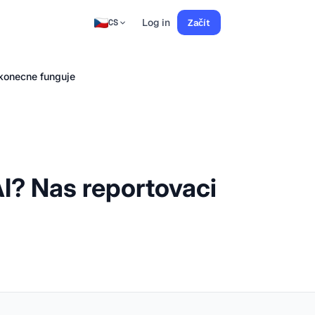
Log in
Začít
CS
 konecne funguje
AI? Nas reportovaci