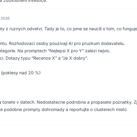
na zduvodneni investice.
a 2026
nty z ruznych odvetvi. Tady je to, co jsme se naucili o tom, co funguje
entu. Rozhodovaci osoby pouzivaji AI pro pruzkum dodavatelu.
tegorie. Na promptech “Nejlepsi X pro Y” zalezi nejvic.
aci. Dotazy typu “Recenze X” a “Je X dobry”.
 (poklesy nad 20 %)
 a tonete v datech. Nedostatecne podrobne a propasete poznatky. Zjis
te podobne prompty dohromady a reportujte o clusterech misto