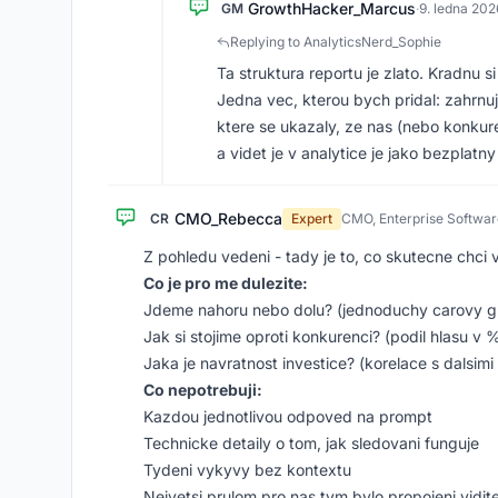
GrowthHacker_Marcus
GM
·
9. ledna 202
Replying to AnalyticsNerd_Sophie
Ta struktura reportu je zlato. Kradnu si
Jedna vec, kterou bych pridal: zahrnu
ktere se ukazaly, ze nas (nebo konkure
a videt je v analytice je jako bezplatn
CMO_Rebecca
CR
Expert
CMO, Enterprise Softwar
Z pohledu vedeni - tady je to, co skutecne chci vi
Co je pro me dulezite:
Jdeme nahoru nebo dolu? (jednoduchy carovy g
Jak si stojime oproti konkurenci? (podil hlasu v 
Jaka je navratnost investice? (korelace s dalsi
Co nepotrebuji:
Kazdou jednotlivou odpoved na prompt
Technicke detaily o tom, jak sledovani funguje
Tydeni vykyvy bez kontextu
Nejvetsi prulom pro nas tym bylo propojeni vidite