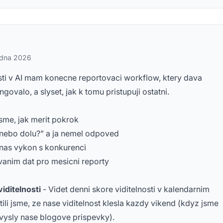
edna 2026
osti v AI mam konecne reportovaci workflow, ktery dava
ngovalo, a slyset, jak k tomu pristupuji ostatni.
 jsme, jak merit pokrok
 nebo dolu?” a ja nemel odpoved
nas vykon s konkurenci
vanim dat pro mesicni reporty
iditelnosti
- Videt denni skore viditelnosti v kalendarnim
ili jsme, ze nase viditelnost klesla kazdy vikend (kdyz jsme
 vysly nase blogove prispevky).