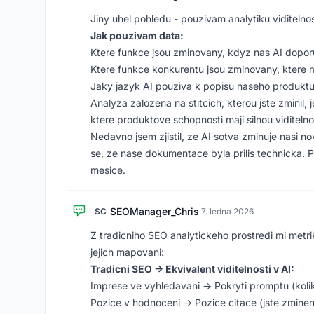
Jiny uhel pohledu - pouzivam analytiku viditelno
Jak pouzivam data:
Ktere funkce jsou zminovany, kdyz nas AI doporu
Ktere funkce konkurentu jsou zminovany, kter
Jaky jazyk AI pouziva k popisu naseho produkt
Analyza zalozena na stitcich, kterou jste zminil,
ktere produktove schopnosti maji silnou viditelno
Nedavno jsem zjistil, ze AI sotva zminuje nasi no
se, ze nase dokumentace byla prilis technicka. Pr
mesice.
SEOManager_Chris
SC
·
7. ledna 2026
Z tradicniho SEO analytickeho prostredi mi metrik
jejich mapovani:
Tradicni SEO -> Ekvivalent viditelnosti v AI:
Imprese ve vyhledavani -> Pokryti promptu (koli
Pozice v hodnoceni -> Pozice citace (jste zminen