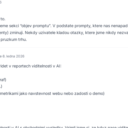
6
 to.
jeme sekci “objev promptu”. V podstate prompty, ktere nas nenapad
nty) zminuji. Nekdy uzivatele kladou otazky, ktere jsme nikdy nezvaz
y pruzkum trhu.
e
·
8. ledna 2026
det v reportech viditelnosti v AI:
raf)
%)
mi metrikami jako navstevnost webu nebo zadosti o demo)
lnosti v AI s obchodnimi vysledky. Vsimli jsme si, ze kdyz nase vidite