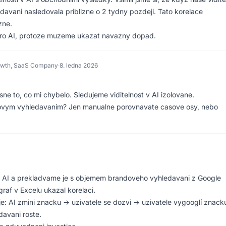
davani nasledovala priblizne o 2 tydny pozdeji. Tato korelace
zne.
pro AI, protoze muzeme ukazat navazny dopad.
owth, SaaS Company
·
8. ledna 2026
esne to, co mi chybelo. Sledujeme viditelnost v AI izolovane.
andovym vyhledavanim? Jen manualne porovnavate casove osy, nebo
i v AI a prekladvame je s objemem brandoveho vyhledavani z Google
af v Excelu ukazal korelaci.
je: AI zmini znacku -> uzivatele se dozvi -> uzivatele vygooglí znack
davani roste.