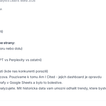
alytics Lead
·
9. ledna 2026
u.
i)
ne strany:
oru nebo dolu)
T vs Perplexity vs ostatni)
sti (kde nas konkurenti porazili)
klicova. Pouzivame k tomu Am I Cited - jejich dashboard je opravdu
 grafy v Google Sheets a bylo to bolestive.
nalyzujete. Mit historicka data vam umozni odhalit trendy, ktere byst