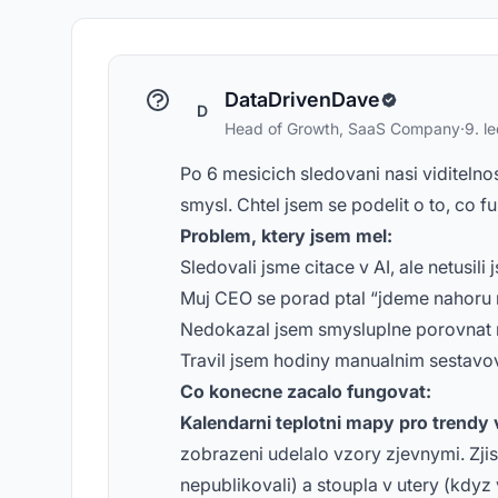
DataDrivenDave
D
Head of Growth, SaaS Company
·
9. l
Po 6 mesicich sledovani nasi viditeln
smysl. Chtel jsem se podelit o to, co fu
Problem, ktery jsem mel:
Sledovali jsme citace v AI, ale netusili
Muj CEO se porad ptal “jdeme nahoru
Nedokazal jsem smysluplne porovnat 
Travil jsem hodiny manualnim sestavo
Co konecne zacalo fungovat:
Kalendarni teplotni mapy pro trendy v
zobrazeni udelalo vzory zjevnymi. Zjist
nepublikovali) a stoupla v utery (kdyz