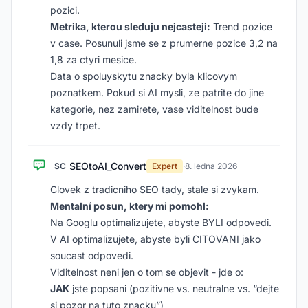
pozici.
Metrika, kterou sleduju nejcasteji:
Trend pozice
v case. Posunuli jsme se z prumerne pozice 3,2 na
1,8 za ctyri mesice.
Data o spoluyskytu znacky byla klicovym
poznatkem. Pokud si AI mysli, ze patrite do jine
kategorie, nez zamirete, vase viditelnost bude
vzdy trpet.
SEOtoAI_Convert
SC
Expert
·
8. ledna 2026
Clovek z tradicniho SEO tady, stale si zvykam.
Mentalní posun, ktery mi pomohl:
Na Googlu optimalizujete, abyste BYLI odpovedi.
V AI optimalizujete, abyste byli CITOVANI jako
soucast odpovedi.
Viditelnost neni jen o tom se objevit - jde o:
JAK
jste popsani (pozitivne vs. neutralne vs. “dejte
si pozor na tuto znacku”)