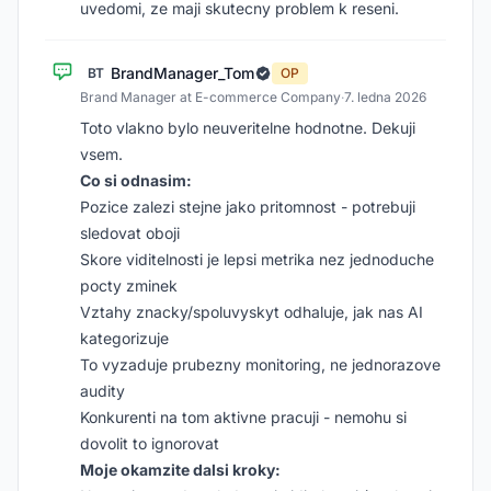
uvedomi, ze maji skutecny problem k reseni.
BrandManager_Tom
BT
OP
Brand Manager at E-commerce Company
·
7. ledna 2026
Toto vlakno bylo neuveritelne hodnotne. Dekuji
vsem.
Co si odnasim:
Pozice zalezi stejne jako pritomnost - potrebuji
sledovat oboji
Skore viditelnosti je lepsi metrika nez jednoduche
pocty zminek
Vztahy znacky/spoluvyskyt odhaluje, jak nas AI
kategorizuje
To vyzaduje prubezny monitoring, ne jednorazove
audity
Konkurenti na tom aktivne pracuji - nemohu si
dovolit to ignorovat
Moje okamzite dalsi kroky: