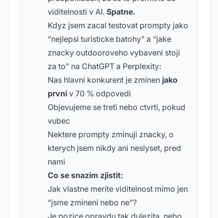
viditelnosti v AI.
Spatne.
Kdyz jsem zacal testovat prompty jako
“nejlepsi turisticke batohy” a “jake
znacky outdooroveho vybaveni stoji
za to” na ChatGPT a Perplexity:
Nas hlavni konkurent je zminen
jako
prvni
v 70 % odpovedi
Objevujeme se treti nebo ctvrti, pokud
vubec
Nektere prompty zminuji znacky, o
kterych jsem nikdy ani neslyset, pred
nami
Co se snazim zjistit:
Jak vlastne merite viditelnost mimo jen
“jsme zmineni nebo ne”?
Je pozice opravdu tak dulezita, nebo