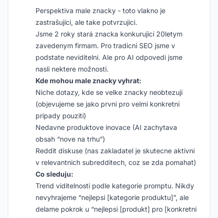
Perspektiva male znacky - toto vlakno je
zastrašujíci, ale take potvrzujici.
Jsme 2 roky stará znacka konkurujici 20letym
zavedenym firmam. Pro tradicni SEO jsme v
podstate neviditelni. Ale pro AI odpovedi jsme
nasli nektere možnosti.
Kde mohou male znacky vyhrat:
Niche dotazy, kde se velke znacky neobtezuji
(objevujeme se jako prvni pro velmi konkretni
pripady pouziti)
Nedavne produktove inovace (AI zachytava
obsah “nove na trhu”)
Reddit diskuse (nas zakladatel je skutecne aktivni
v relevantnich subredditech, coz se zda pomahat)
Co sleduju:
Trend viditelnosti podle kategorie promptu. Nikdy
nevyhrajeme “nejlepsi [kategorie produktu]”, ale
delame pokrok u “nejlepsi [produkt] pro [konkretni