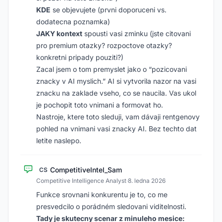
KDE
se objevujete (prvni doporuceni vs.
dodatecna poznamka)
JAKY kontext
spousti vasi zminku (jste citovani
pro premium otazky? rozpoctove otazky?
konkretni pripady pouziti?)
Zacal jsem o tom premyslet jako o “pozicovani
znacky v AI myslich.” AI si vytvorila nazor na vasi
znacku na zaklade vseho, co se naucila. Vas ukol
je pochopit toto vnimani a formovat ho.
Nastroje, ktere toto sleduji, vam dávaji rentgenovy
pohled na vnimani vasi znacky AI. Bez techto dat
letite naslepo.
CompetitiveIntel_Sam
CS
Competitive Intelligence Analyst
·
8. ledna 2026
Funkce srovnani konkurentu je to, co me
presvedcilo o porádném sledovani viditelnosti.
Tady je skutecny scenar z minuleho mesice: