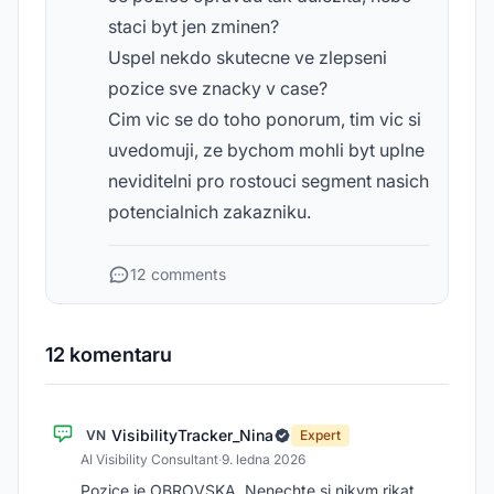
staci byt jen zminen?
Uspel nekdo skutecne ve zlepseni
pozice sve znacky v case?
Cim vic se do toho ponorum, tim vic si
uvedomuji, ze bychom mohli byt uplne
neviditelni pro rostouci segment nasich
potencialnich zakazniku.
12 comments
12 komentaru
VisibilityTracker_Nina
VN
Expert
AI Visibility Consultant
·
9. ledna 2026
Pozice je OBROVSKA. Nenechte si nikym rikat