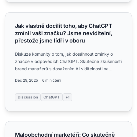
Jak vlastně docílit toho, aby ChatGPT zmínil vaši značku? 
Jak vlastně docílit toho, aby ChatGPT
zmínil vaši značku? Jsme neviditelní,
přestože jsme lídři v oboru
Diskuze komunity o tom, jak dosáhnout zmínky o
značce v odpovědích ChatGPT. Skutečné zkušenosti
brand manažerů s dosažením AI viditelnosti na
platformě OpenAI....
Dec 29, 2025
6 min čtení
Discussion
ChatGPT
+1
Maloobchodní marketéři: Co skutečně funguje pro AI vidi
Maloobchodní marketéři: Co skutečně