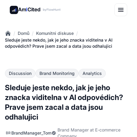
Am
I
Cited
by
FlowHunt
/
/
/
Domů
Komunitni diskuse
Home
Sleduje jeste nekdo, jak je jeho znacka viditelna v AI
odpovédich? Prave jsem zacal a data jsou odhalujici
Discussion
Brand Monitoring
Analytics
Sleduje jeste nekdo, jak je jeho
znacka viditelna v AI odpovédich?
Prave jsem zacal a data jsou
odhalujici
Brand Manager at E-commerce
BrandManager_Tom
·
BR
Company