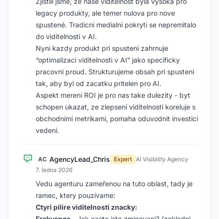
Zjistili jsme, ze nase viditelnost byla vysoka pro
legacy produkty, ale temer nulova pro nove
spustené. Tradicni medialni pokryti se nepremitalo
do viditelnosti v AI.
Nyni kazdy produkt pri spusteni zahrnuje
“optimalizaci viditelnosti v AI” jako specificky
pracovni proud. Strukturujeme obsah pri spusteni
tak, aby byl od zacatku pritelen pro AI.
Aspekt mereni ROI je pro nas take dulezity - byt
schopen ukazat, ze zlepsení viditelnosti koreluje s
obchodnimi metrikami, pomaha oduvodnit investici
vedeni.
AgencyLead_Chris
AC
Expert
AI Visibility Agency
·
7. ledna 2026
Vedu agenturu zameřenou na tuto oblast, tady je
ramec, ktery pouzivame:
Ctyri pilire viditelnosti znacky:
Frekvence
- Jak casto jste zminovani? (zakladni