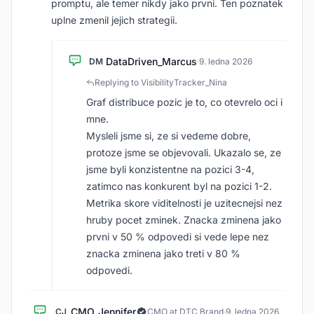
promptu, ale temer nikdy jako prvni. Ten poznatek
uplne zmenil jejich strategii.
DataDriven_Marcus
DM
·
9. ledna 2026
Replying to VisibilityTracker_Nina
Graf distribuce pozic je to, co otevrelo oci i
mne.
Mysleli jsme si, ze si vedeme dobre,
protoze jsme se objevovali. Ukazalo se, ze
jsme byli konzistentne na pozici 3-4,
zatimco nas konkurent byl na pozici 1-2.
Metrika skore viditelnosti je uzitecnejsi nez
hruby pocet zminek. Znacka zminena jako
prvni v 50 % odpovedi si vede lepe nez
znacka zminena jako treti v 80 %
odpovedi.
CMO_Jennifer
CJ
CMO at DTC Brand
·
9. ledna 2026