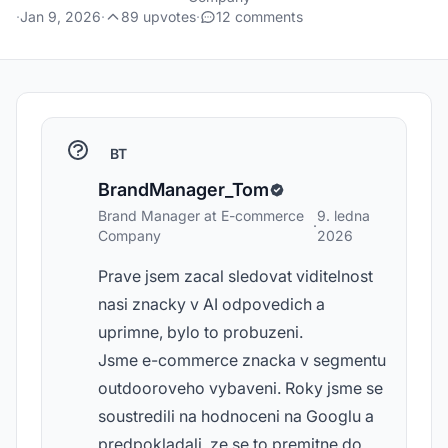
·
Jan 9, 2026
·
89 upvotes
·
12 comments
BT
BrandManager_Tom
Brand Manager at E-commerce
9. ledna
·
Company
2026
Prave jsem zacal sledovat viditelnost
nasi znacky v AI odpovedich a
uprimne, bylo to probuzeni.
Jsme e-commerce znacka v segmentu
outdooroveho vybaveni. Roky jsme se
soustredili na hodnoceni na Googlu a
predpokladali, ze se to premitne do