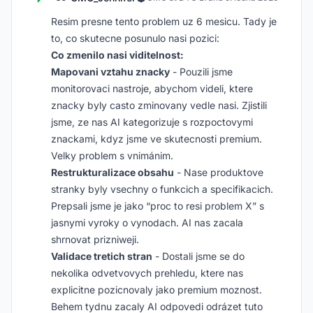
Resim presne tento problem uz 6 mesicu. Tady je
to, co skutecne posunulo nasi pozici:
Co zmenilo nasi viditelnost:
Mapovani vztahu znacky
- Pouzili jsme
monitorovaci nastroje, abychom videli, ktere
znacky byly casto zminovany vedle nasi. Zjistili
jsme, ze nas AI kategorizuje s rozpoctovymi
znackami, kdyz jsme ve skutecnosti premium.
Velky problem s vnimánim.
Restrukturalizace obsahu
- Nase produktove
stranky byly vsechny o funkcich a specifikacich.
Prepsali jsme je jako “proc to resi problem X” s
jasnymi vyroky o vynodach. AI nas zacala
shrnovat prizniweji.
Validace tretich stran
- Dostali jsme se do
nekolika odvetvovych prehledu, ktere nas
explicitne pozicnovaly jako premium moznost.
Behem tydnu zacaly AI odpovedi odrázet tuto