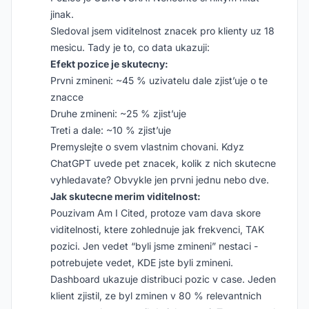
jinak.
Sledoval jsem viditelnost znacek pro klienty uz 18
mesicu. Tady je to, co data ukazuji:
Efekt pozice je skutecny:
Prvni zmineni: ~45 % uzivatelu dale zjist’uje o te
znacce
Druhe zmineni: ~25 % zjist’uje
Treti a dale: ~10 % zjist’uje
Premyslejte o svem vlastnim chovani. Kdyz
ChatGPT uvede pet znacek, kolik z nich skutecne
vyhledavate? Obvykle jen prvni jednu nebo dve.
Jak skutecne merim viditelnost:
Pouzivam Am I Cited, protoze vam dava skore
viditelnosti, ktere zohlednuje jak frekvenci, TAK
pozici. Jen vedet “byli jsme zmineni” nestaci -
potrebujete vedet, KDE jste byli zmineni.
Dashboard ukazuje distribuci pozic v case. Jeden
klient zjistil, ze byl zminen v 80 % relevantnich