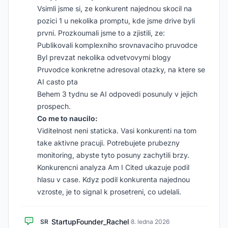
Vsimli jsme si, ze konkurent najednou skocil na
pozici 1 u nekolika promptu, kde jsme drive byli
prvni. Prozkoumali jsme to a zjistili, ze:
Publikovali komplexniho srovnavaciho pruvodce
Byl prevzat nekolika odvetvovymi blogy
Pruvodce konkretne adresoval otazky, na ktere se
AI casto pta
Behem 3 tydnu se AI odpovedi posunuly v jejich
prospech.
Co me to naucilo:
Viditelnost neni staticka. Vasi konkurenti na tom
take aktivne pracuji. Potrebujete prubezny
monitoring, abyste tyto posuny zachytili brzy.
Konkurencni analyza Am I Cited ukazuje podil
hlasu v case. Kdyz podil konkurenta najednou
vzroste, je to signal k prosetreni, co udelali.
StartupFounder_Rachel
SR
·
8. ledna 2026