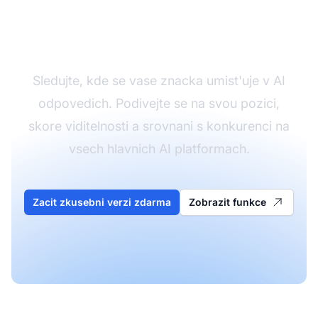
Monitorujte viditelnost
sve znacky
Sledujte, kde se vase znacka umist'uje v AI
odpovedich. Podivejte se na svou pozici,
skore viditelnosti a srovnani s konkurenci na
vsech hlavnich AI platformach.
Zacit zkusebni verzi zdarma
Zobrazit funkce