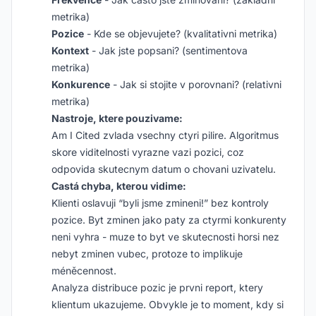
metrika)
Pozice
- Kde se objevujete? (kvalitativni metrika)
Kontext
- Jak jste popsani? (sentimentova
metrika)
Konkurence
- Jak si stojite v porovnani? (relativni
metrika)
Nastroje, ktere pouzivame:
Am I Cited zvlada vsechny ctyri pilire. Algoritmus
skore viditelnosti vyrazne vazi pozici, coz
odpovida skutecnym datum o chovani uzivatelu.
Castá chyba, kterou vidime:
Klienti oslavuji “byli jsme zmineni!” bez kontroly
pozice. Byt zminen jako paty za ctyrmi konkurenty
neni vyhra - muze to byt ve skutecnosti horsi nez
nebyt zminen vubec, protoze to implikuje
méněcennost.
Analyza distribuce pozic je prvni report, ktery
klientum ukazujeme. Obvykle je to moment, kdy si