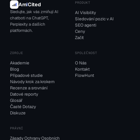
PRODUKT
Am
I
Cited
Sledujte, jak vás zmiňují AI
AI Visibility
chatboti na ChatGPT,
Sledování pozic v AI
Perplexity a dalších
SEO agenti
platformách.
Ceny
Začít
ZDROJE
SPOLEČNOST
Akademie
O Nás
Blog
Kontakt
Případové studie
FlowHunt
Návody krok za krokem
Recenze a srovnání
Datové reporty
Glosář
Časté Dotazy
Diskuze
PRÁVNÍ
Zásady Ochrany Osobních