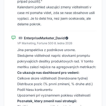
pripad pouziti].”
Kalendarni pohled ukazujici zmeny viditelnosti v
case mi pomaha videt, zda se nase obsahove usili
vyplaci. Je to delsi hra, nez jsem ocekavala, ale
delame pokrok.
EnterpriseMarketer_David
ED
VP Marketing, Fortune 500
·
8. ledna 2026
Jina perspektiva z podnikove urovne.
Sledujeme viditelnost napric stovkami promptu
pokryvajicich desitky produktovych rad. V tomto
meritku zalezi nejvice na agregovaných metrikach:
Co ukazuje nas dashboard pro vedeni:
Celkove skore viditelnosti (trendovane tydne)
Distribuce pozic (% prvni zmineni, % druhe atd.)
Podil hlasu konkurentu
Upozorneni pri vyznamnem poklesu viditelnosti
Poznatek, ktery zmenil nasi strategii: