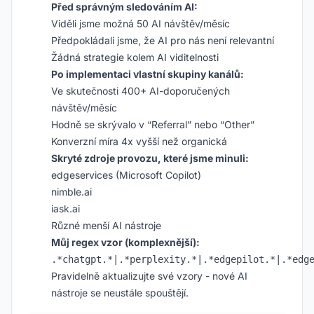
Před správným sledováním AI:
Viděli jsme možná 50 AI návštěv/měsíc
Předpokládali jsme, že AI pro nás není relevantní
Žádná strategie kolem AI viditelnosti
Po implementaci vlastní skupiny kanálů:
Ve skutečnosti 400+ AI-doporučených
návštěv/měsíc
Hodně se skrývalo v “Referral” nebo “Other”
Konverzní míra 4x vyšší než organická
Skryté zdroje provozu, které jsme minuli:
edgeservices (Microsoft Copilot)
nimble.ai
iask.ai
Různé menší AI nástroje
Můj regex vzor (komplexnější):
Pravidelně aktualizujte své vzory - nové AI
nástroje se neustále spouštějí.