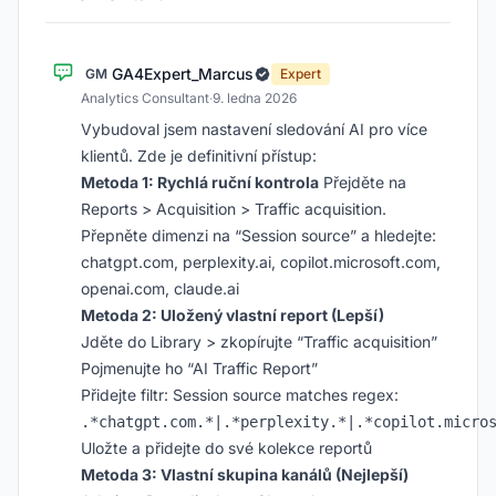
GA4Expert_Marcus
GM
Expert
Analytics Consultant
·
9. ledna 2026
Vybudoval jsem nastavení sledování AI pro více
klientů. Zde je definitivní přístup:
Metoda 1: Rychlá ruční kontrola
Přejděte na
Reports > Acquisition > Traffic acquisition.
Přepněte dimenzi na “Session source” a hledejte:
chatgpt.com, perplexity.ai, copilot.microsoft.com,
openai.com, claude.ai
Metoda 2: Uložený vlastní report (Lepší)
Jděte do Library > zkopírujte “Traffic acquisition”
Pojmenujte ho “AI Traffic Report”
Přidejte filtr: Session source matches regex:
Uložte a přidejte do své kolekce reportů
Metoda 3: Vlastní skupina kanálů (Nejlepší)