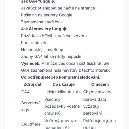
Jak GA4 funguje:
JavaScript snippet se načte na stránce
Pošle hit na servery Google
Zaznamená návštěvu
Jak AI crawlery fungují:
Požádají o HTML z vašeho serveru
Parsují obsah
Nespouštějí JavaScript
Žádný GA4 hit se nikdy nepošle
Výsledek:
AI může váš obsah číst tisíckrát, ale
GA4 zaznamená nula návštěv z těchto interakcí.
Co potřebujete pro kompletní sledování:
Zdroj dat
Co ukazuje
Omezení
GA4
Lidské kliknutí z AI
Chybí crawlery
Všechny
Surová data,
Serverové
požadavky včetně
vyžadují
logy
crawlerů
parsování
Veškerý provoz s
Potřebujete jejich
Cloudflare
rozpadem AI
službu