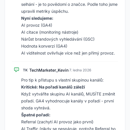
selhání - je to povědomí o značce. Podle toho jsme
upravili metriky úspěchu.
Nyní sledujeme:
AI provoz (GA4)
AI citace (monitoring nástroje)
Nárůst brandových vyhledávání (GSC)
Hodnota konverzí (GA4)
AI viditelnost ovlivňuje více než jen přímý provoz.
TechMarketer_Kevin
TK
·
7. ledna 2026
Pro tip k přístupu s vlastní skupinou kanálů:
Kritické: Na pořadí kanálů záleží
Když vytváříte skupinu AI kanálů, MUSÍTE změnit
pořadí. GA4 vyhodnocuje kanály v pořadí - první
shoda vyhrává.
Špatné pořadí:
Referral (zachytí AI provoz jako první)
AI Traffic (nikdy se nespáruje, protože Referral ho