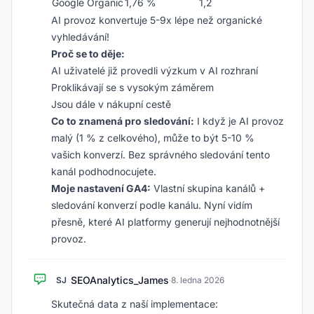
Google Organic
1,76 %
1,2
AI provoz konvertuje 5-9x lépe než organické
vyhledávání!
Proč se to děje:
AI uživatelé již provedli výzkum v AI rozhraní
Proklikávají se s vysokým záměrem
Jsou dále v nákupní cestě
Co to znamená pro sledování:
I když je AI provoz
malý (1 % z celkového), může to být 5-10 %
vašich konverzí. Bez správného sledování tento
kanál podhodnocujete.
Moje nastavení GA4:
Vlastní skupina kanálů +
sledování konverzí podle kanálu. Nyní vidím
přesně, které AI platformy generují nejhodnotnější
provoz.
SEOAnalytics_James
SJ
·
8. ledna 2026
Skutečná data z naší implementace: