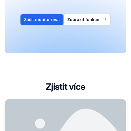
Začít monitorovat
Zobrazit funkce
Zjistit více
Jak nejlépe sledovat AI vyhledávací návštěvnost v GA4?