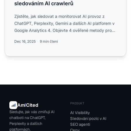
sledováním AI crawlerů
Zjistěte, jak sledovat a monitorovat AI provoz z
ChatGPT, Perplexity, Gemini a dalších AI platforem v
Google Analytics 4. Objevte 4 ověřené metody pro
identifik...
Dec 16, 2025
9 min čtení
PRODUKT
Am
I
Cited
Sledujte, jak vás zmiňují AI
AI Visibility
chatboti na ChatGPT,
Sledování pozic v AI
Perplexity a dalších
SEO agenti
platformách.
Ceny