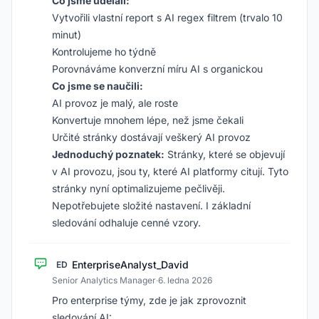
Co jsme udělali:
Vytvořili vlastní report s AI regex filtrem (trvalo 10
minut)
Kontrolujeme ho týdně
Porovnáváme konverzní míru AI s organickou
Co jsme se naučili:
AI provoz je malý, ale roste
Konvertuje mnohem lépe, než jsme čekali
Určité stránky dostávají veškerý AI provoz
Jednoduchý poznatek:
Stránky, které se objevují
v AI provozu, jsou ty, které AI platformy citují. Tyto
stránky nyní optimalizujeme pečlivěji.
Nepotřebujete složité nastavení. I základní
sledování odhaluje cenné vzory.
EnterpriseAnalyst_David
ED
Senior Analytics Manager
·
6. ledna 2026
Pro enterprise týmy, zde je jak zprovoznit
sledování AI: