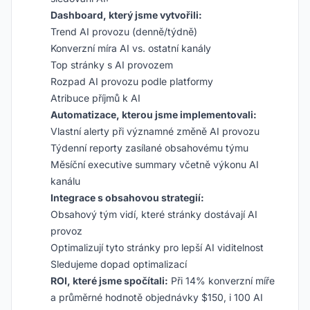
Dashboard, který jsme vytvořili:
Trend AI provozu (denně/týdně)
Konverzní míra AI vs. ostatní kanály
Top stránky s AI provozem
Rozpad AI provozu podle platformy
Atribuce příjmů k AI
Automatizace, kterou jsme implementovali:
Vlastní alerty při významné změně AI provozu
Týdenní reporty zasílané obsahovému týmu
Měsíční executive summary včetně výkonu AI
kanálu
Integrace s obsahovou strategií:
Obsahový tým vidí, které stránky dostávají AI
provoz
Optimalizují tyto stránky pro lepší AI viditelnost
Sledujeme dopad optimalizací
ROI, které jsme spočítali:
Při 14% konverzní míře
a průměrné hodnotě objednávky $150, i 100 AI