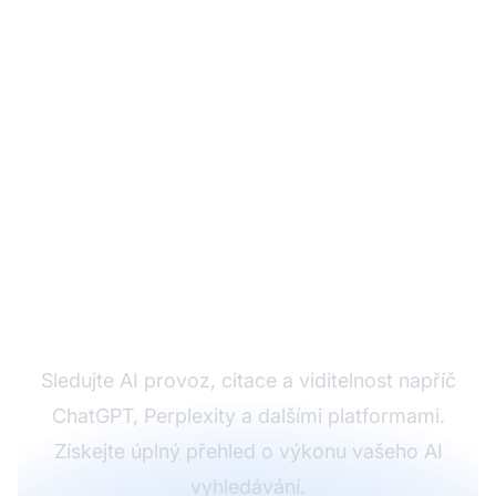
Monitorujte svou
kompletní AI
přítomnost
Sledujte AI provoz, citace a viditelnost napříč
ChatGPT, Perplexity a dalšími platformami.
Získejte úplný přehled o výkonu vašeho AI
vyhledávání.