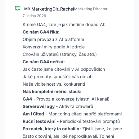
MarketingDir_Rachel
MR
Marketing Director
·
7. ledna 2026
Kromě GA4, zde je jak měříme dopad AI:
Co nám GA4 říká:
Objem provozu z AI platforem
Konverzní míry podle AI zdroje
Chování uživatelů (stránky, čas atd.)
Co nám GA4 neříká:
Jak často jsme citováni v AI odpovědích
Jaké prompty spouštějí náš obsah
Naše viditelnost vs. konkurenti
Náš kompletní měřicí stack:
GA4
- Provoz a konverze (vlastní AI kanál)
Serverové logy
- Aktivita crawlerů
Am I Cited
- Monitoring citací napříč platformami
Ruční testování
- Periodické testování promptů
Poznatek, který to odhalilo:
Zjistili jsme, že jsme
často citováni, ale lidé neproklikávali. To není