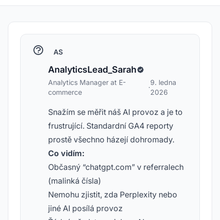
AS
AnalyticsLead_Sarah
Analytics Manager at E-
9. ledna
·
commerce
2026
Snažím se měřit náš AI provoz a je to
frustrující. Standardní GA4 reporty
prostě všechno házejí dohromady.
Co vidím:
Občasný “chatgpt.com” v referralech
(malinká čísla)
Nemohu zjistit, zda Perplexity nebo
jiné AI posílá provoz