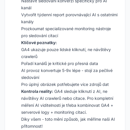
Nastavit sledování konverzí specificky pro AI
kanál
Vytvořit týdenní report porovnávající AI s ostatními
kanály
Prozkoumat specializované monitoring nástroje
pro sledování citací
Klíčové poznatky:
GA4 ukazuje pouze lidské kliknutí, ne návštěvy
crawlerů
Pořadí kanálů je kritické pro přesná data
AI provoz konvertuje 5-9x lépe - stojí za pečlivé
sledování
Pro úplný obrázek potřebujete více zdrojů dat
Kontrola reality:
GA4 sleduje kliknutí z AI, ne
návštěvy AI crawlerů nebo citace. Pro kompletní
měření AI viditelnosti je třeba kombinovat GA4 +
serverové logy + monitoring citací.
Díky všem - toto mění způsob, jak měříme naši AI
přítomnost!