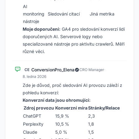
AI
monitoring
Sledování citací
Jiná metrika
nástroje
Moje doporučení:
GA4 pro sledování konverzí lidí
doporučených AI. Serverové logy nebo
specializované nástroje pro aktivitu crawlerů. Měří
různé věci.
ConversionPro_Elena
CE
CRO Manager
·
8. ledna 2026
Zde je důvod, proč sledování AI provozu záleží z
pohledu konverzí:
Konverzní data jsou ohromující:
Zdroj provozu
Konverzní míra
Stránky/Relace
ChatGPT
15,9 %
2,3
Perplexity
10,5 %
1,8
Claude
5,0 %
1,5