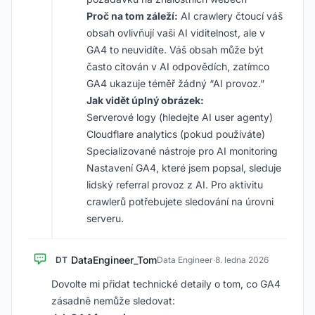
Proč na tom záleží:
AI crawlery čtoucí váš
obsah ovlivňují vaši AI viditelnost, ale v
GA4 to neuvidíte. Váš obsah může být
často citován v AI odpovědích, zatímco
GA4 ukazuje téměř žádný “AI provoz.”
Jak vidět úplný obrázek:
Serverové logy (hledejte AI user agenty)
Cloudflare analytics (pokud používáte)
Specializované nástroje pro AI monitoring
Nastavení GA4, které jsem popsal, sleduje
lidský referral provoz z AI. Pro aktivitu
crawlerů potřebujete sledování na úrovni
serveru.
DataEngineer_Tom
DT
Data Engineer
·
8. ledna 2026
Dovolte mi přidat technické detaily o tom, co GA4
zásadně nemůže sledovat: