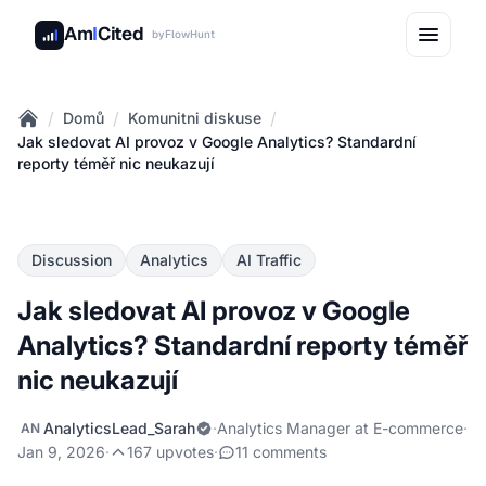
Am
I
Cited
by
FlowHunt
/
/
/
Domů
Komunitni diskuse
Home
Jak sledovat AI provoz v Google Analytics? Standardní
reporty téměř nic neukazují
Discussion
Analytics
AI Traffic
Jak sledovat AI provoz v Google
Analytics? Standardní reporty téměř
nic neukazují
AnalyticsLead_Sarah
·
Analytics Manager at E-commerce
·
AN
Jan 9, 2026
·
167 upvotes
·
11 comments