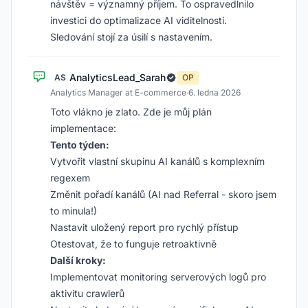
návštěv = významný příjem. To ospravedlnilo
investici do optimalizace AI viditelnosti.
Sledování stojí za úsilí s nastavením.
AnalyticsLead_Sarah
AS
OP
Analytics Manager at E-commerce
·
6. ledna 2026
Toto vlákno je zlato. Zde je můj plán
implementace:
Tento týden:
Vytvořit vlastní skupinu AI kanálů s komplexním
regexem
Změnit pořadí kanálů (AI nad Referral - skoro jsem
to minula!)
Nastavit uložený report pro rychlý přístup
Otestovat, že to funguje retroaktivně
Další kroky:
Implementovat monitoring serverových logů pro
aktivitu crawlerů