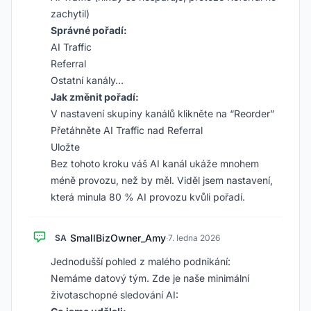
zachytil)
Správné pořadí:
AI Traffic
Referral
Ostatní kanály…
Jak změnit pořadí:
V nastavení skupiny kanálů klikněte na “Reorder”
Přetáhněte AI Traffic nad Referral
Uložte
Bez tohoto kroku váš AI kanál ukáže mnohem
méně provozu, než by měl. Viděl jsem nastavení,
která minula 80 % AI provozu kvůli pořadí.
SmallBizOwner_Amy
SA
·
7. ledna 2026
Jednodušší pohled z malého podnikání:
Nemáme datový tým. Zde je naše minimální
životaschopné sledování AI: