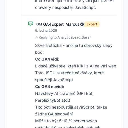
které GA4 úplně mine? Slyšela jsem, že AI
crawlery nespouštějí JavaScript.
GA4Expert_Marcus
GM
Expert
·
9. ledna 2026
Replying to AnalyticsLead_Sarah
Skvělá otázka - ano, je tu obrovský slepý
bod:
Co GA4 vidí:
Lidské uživatele, kteří klikli z AI na váš web
Toto JSOU skutečné návštěvy, které
spouštějí JavaScript
Co GA4 nevidí:
Návštěvy AI crawlerů (GPTBot,
PerplexityBot atd.)
Tito boti nespouštějí JavaScript, takže
žádné GA sledování
Může to být 5-10 % serverových
požadavků na znalostních webech