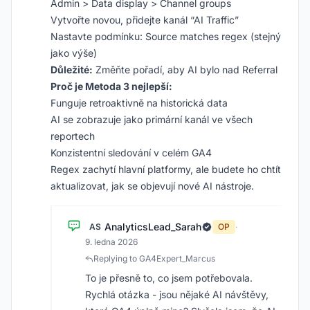
Admin > Data display > Channel groups
Vytvořte novou, přidejte kanál “AI Traffic”
Nastavte podmínku: Source matches regex (stejný
jako výše)
Důležité:
Změňte pořadí, aby AI bylo nad Referral
Proč je Metoda 3 nejlepší:
Funguje retroaktivně na historická data
AI se zobrazuje jako primární kanál ve všech
reportech
Konzistentní sledování v celém GA4
Regex zachytí hlavní platformy, ale budete ho chtít
aktualizovat, jak se objevují nové AI nástroje.
AnalyticsLead_Sarah
AS
OP
·
9. ledna 2026
Replying to GA4Expert_Marcus
To je přesně to, co jsem potřebovala.
Rychlá otázka - jsou nějaké AI návštěvy,