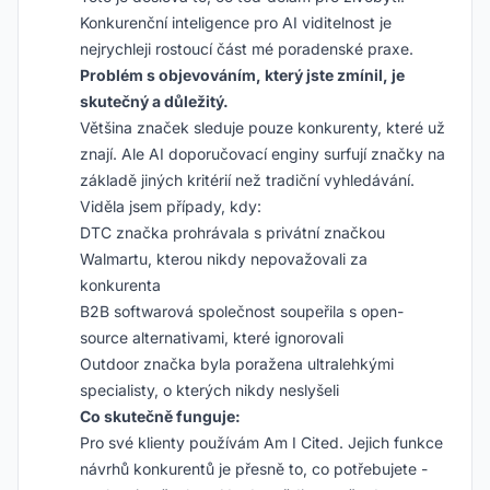
Konkurenční inteligence pro AI viditelnost je
nejrychleji rostoucí část mé poradenské praxe.
Problém s objevováním, který jste zmínil, je
skutečný a důležitý.
Většina značek sleduje pouze konkurenty, které už
znají. Ale AI doporučovací enginy surfují značky na
základě jiných kritérií než tradiční vyhledávání.
Viděla jsem případy, kdy:
DTC značka prohrávala s privátní značkou
Walmartu, kterou nikdy nepovažovali za
konkurenta
B2B softwarová společnost soupeřila s open-
source alternativami, které ignorovali
Outdoor značka byla poražena ultralehkými
specialisty, o kterých nikdy neslyšeli
Co skutečně funguje:
Pro své klienty používám Am I Cited. Jejich funkce
návrhů konkurentů je přesně to, co potřebujete -