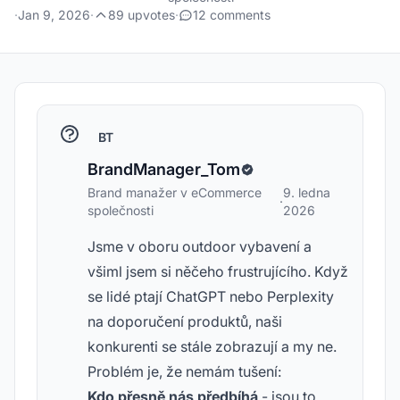
·
Jan 9, 2026
·
89 upvotes
·
12 comments
BT
BrandManager_Tom
Brand manažer v eCommerce
9. ledna
·
společnosti
2026
Jsme v oboru outdoor vybavení a
všiml jsem si něčeho frustrujícího. Když
se lidé ptají ChatGPT nebo Perplexity
na doporučení produktů, naši
konkurenti se stále zobrazují a my ne.
Problém je, že nemám tušení:
Kdo přesně nás předbíhá
- jsou to