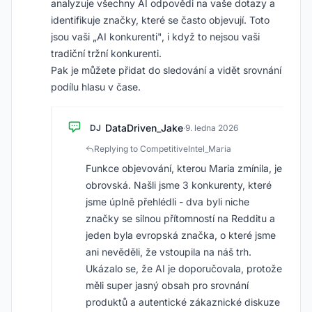
analyzuje všechny AI odpovědi na vaše dotazy a
identifikuje značky, které se často objevují. Toto
jsou vaši „AI konkurenti", i když to nejsou vaši
tradiční tržní konkurenti.
Pak je můžete přidat do sledování a vidět srovnání
podílu hlasu v čase.
DataDriven_Jake
DJ
·
9. ledna 2026
Replying to CompetitiveIntel_Maria
Funkce objevování, kterou Maria zmínila, je
obrovská. Našli jsme 3 konkurenty, které
jsme úplně přehlédli - dva byli niche
značky se silnou přítomností na Redditu a
jeden byla evropská značka, o které jsme
ani nevěděli, že vstoupila na náš trh.
Ukázalo se, že AI je doporučovala, protože
měli super jasný obsah pro srovnání
produktů a autentické zákaznické diskuze