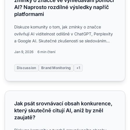
zmínky o značce ve vyhledávání pomocí
AI? Naprosto rozdílné výsledky napříč
platformami
Diskuze komunity o tom, jak zmínky o značce
ovlivňují AI viditelnost odlišně v ChatGPT, Perplexity
a Google AI. Skutečné zkušenosti se sledováním
frekvence zmín...
Jan 9, 2026
6 min čtení
Discussion
Brand Monitoring
+1
Jak psát srovnávací obsah konkurence, který skutečně cituj
Jak psát srovnávací obsah konkurence,
který skutečně citují AI, aniž by zněl
zaujatě?