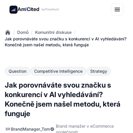
Am
I
Cited
by
FlowHunt
/
/
/
Domů
Komunitni diskuse
Home
Jak porovnáváte svou značku s konkurencí v AI vyhledávání?
Konečně jsem našel metodu, která funguje
Question
Competitive Intelligence
Strategy
Jak porovnáváte svou značku s
konkurencí v AI vyhledávání?
Konečně jsem našel metodu, která
funguje
Brand manažer v eCommerce
BrandManager_Tom
·
BR
společnosti