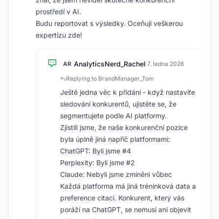
prostředí v AI.
Budu reportovat s výsledky. Oceňuji veškerou
expertízu zde!
AnalyticsNerd_Rachel
AR
·
7. ledna 2026
Replying to BrandManager_Tom
Ještě jedna věc k přidání - když nastavíte
sledování konkurentů, ujistěte se, že
segmentujete podle AI platformy.
Zjistili jsme, že naše konkurenční pozice
byla úplně jiná napříč platformami:
ChatGPT: Byli jsme #4
Perplexity: Byli jsme #2
Claude: Nebyli jsme zmíněni vůbec
Každá platforma má jiná tréninková data a
preference citací. Konkurent, který vás
poráží na ChatGPT, se nemusí ani objevit