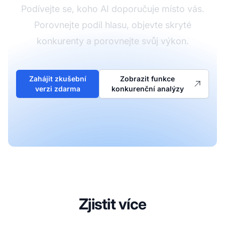
Podívejte se, koho AI doporučuje místo vás.
Porovnejte podíl hlasu, objevte skryté
konkurenty a porovnejte svůj výkon.
Zahájit zkušební
Zobrazit funkce
verzi zdarma
konkurenční analýzy
Zjistit více