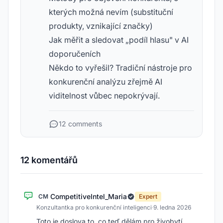
kterých možná nevím (substituční
produkty, vznikající značky)
Jak měřit a sledovat „podíl hlasu" v AI
doporučeních
Někdo to vyřešil? Tradiční nástroje pro
konkurenční analýzu zřejmě AI
viditelnost vůbec nepokrývají.
12 comments
12 komentářů
CompetitiveIntel_Maria
CM
Expert
Konzultantka pro konkurenční inteligenci
·
9. ledna 2026
Toto je doslova to, co teď dělám pro živobytí.