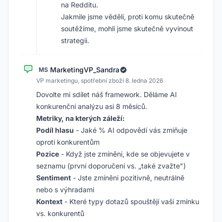
na Redditu.
Jakmile jsme věděli, proti komu skutečně
soutěžíme, mohli jsme skutečně vyvinout
strategii.
MarketingVP_Sandra
MS
VP marketingu, spotřební zboží
·
8. ledna 2026
Dovolte mi sdílet náš framework. Děláme AI
konkurenční analýzu asi 8 měsíců.
Metriky, na kterých záleží:
Podíl hlasu
- Jaké % AI odpovědí vás zmiňuje
oproti konkurentům
Pozice
- Když jste zmíněni, kde se objevujete v
seznamu (první doporučení vs. „také zvažte")
Sentiment
- Jste zmíněni pozitivně, neutrálně
nebo s výhradami
Kontext
- Které typy dotazů spouštějí vaši zmínku
vs. konkurentů