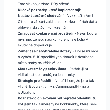
Toto vlákno je zlato. Díky všem!
Klíčové poznatky, které implementuji:
Nastavit správné sledování
- Vyzkouším Am I
Cited pro získání základních konkurenčních dat a
objevení skrytých konkurentů
Zmapovat konkurenční prostředí
- Nejen kdo si
myslíme, že jsou naši konkurenti, ale koho AI
skutečně doporučuje
Zaměřit se na vyhratelné dotazy
- Líbí se mi rada
o výběru 5-10 specifických dotazů k dominanci
místo snahy soutěžit všude
Sledovat změny pozic v čase
- Potřebuji tu
viditelnost do trendů, ne jen snímky
Strategie pro Reddit
- Netušil jsem, že je to tak
vlivné. Budu aktivní v r/CampingandHiking a
r/Ultralight
Poznatek o objevování byl největší odemknutí.
Byl jsem tak zaměřený na konkurenty, které jsem
znal, že jsem neviděl skutečné konkurenční