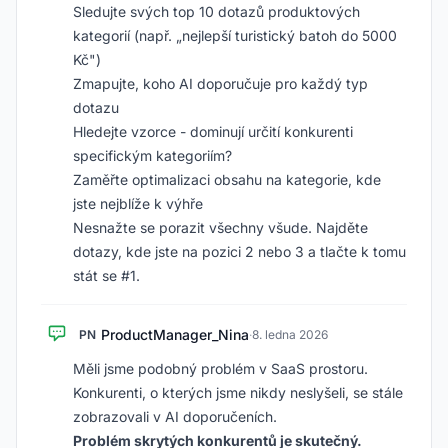
Sledujte svých top 10 dotazů produktových
kategorií (např. „nejlepší turistický batoh do 5000
Kč")
Zmapujte, koho AI doporučuje pro každý typ
dotazu
Hledejte vzorce - dominují určití konkurenti
specifickým kategoriím?
Zaměřte optimalizaci obsahu na kategorie, kde
jste nejblíže k výhře
Nesnažte se porazit všechny všude. Najděte
dotazy, kde jste na pozici 2 nebo 3 a tlačte k tomu
stát se #1.
ProductManager_Nina
PN
·
8. ledna 2026
Měli jsme podobný problém v SaaS prostoru.
Konkurenti, o kterých jsme nikdy neslyšeli, se stále
zobrazovali v AI doporučeních.
Problém skrytých konkurentů je skutečný.