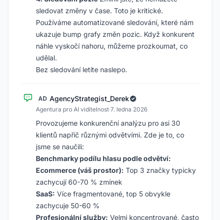
sledovat změny v čase. Toto je kritické.
Používáme automatizované sledování, které nám
ukazuje bump grafy změn pozic. Když konkurent
náhle vyskočí nahoru, můžeme prozkoumat, co
udělal.
Bez sledování letíte naslepo.
AgencyStrategist_Derek
AD
Agentura pro AI viditelnost
·
7. ledna 2026
Provozujeme konkurenční analýzu pro asi 30
klientů napříč různými odvětvími. Zde je to, co
jsme se naučili:
Benchmarky podílu hlasu podle odvětví:
Ecommerce (váš prostor):
Top 3 značky typicky
zachycují 60-70 % zmínek
SaaS:
Více fragmentované, top 5 obvykle
zachycuje 50-60 %
Profesionální služby:
Velmi koncentrované, často