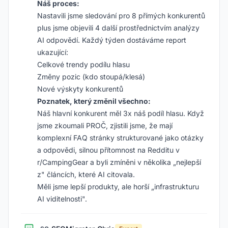
Náš proces:
Nastavili jsme sledování pro 8 přímých konkurentů
plus jsme objevili 4 další prostřednictvím analýzy
AI odpovědí. Každý týden dostáváme report
ukazující:
Celkové trendy podílu hlasu
Změny pozic (kdo stoupá/klesá)
Nové výskyty konkurentů
Poznatek, který změnil všechno:
Náš hlavní konkurent měl 3x náš podíl hlasu. Když
jsme zkoumali PROČ, zjistili jsme, že mají
komplexní FAQ stránky strukturované jako otázky
a odpovědi, silnou přítomnost na Redditu v
r/CampingGear a byli zmíněni v několika „nejlepší
z" článcích, které AI citovala.
Měli jsme lepší produkty, ale horší „infrastrukturu
AI viditelnosti".