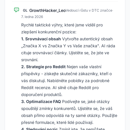
GrowthHacker_Leo
GL
Vedoucí růstu v DTC značce
·
7. ledna 2026
Rychlé taktické výhry, které jsme viděli pro
zlepšení konkurenční pozice:
1. Srovnávací obsah
Vytvořte autentický obsah
„Značka X vs Značka Y vs Vaše značka". AI ráda
cituje srovnávací články. Ujistěte se, že jste ve
srovnání.
2. Strategie pro Reddit
Nejen vaše vlastní
příspěvky - získejte skutečné zákazníky, kteří o
vás diskutují. Nabídněte pobídky za podrobné
Reddit recenze. AI silně cituje Reddit pro
doporučení produktů.
3. Optimalizace FAQ
Podívejte se, jaké otázky
spouštějí zmínky konkurentů. Ujistěte se, že váš
obsah přímo odpovídá na ty samé otázky. Použijte
přesné formulace, které lidé používají.
4. Sledování pozic
Zmínil jste, že nemůžete