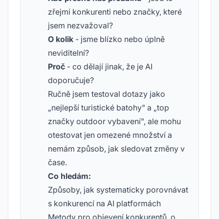
zřejmí konkurenti nebo značky, které
jsem nezvažoval?
O kolik
- jsme blízko nebo úplně
neviditelní?
Proč
- co dělají jinak, že je AI
doporučuje?
Ručně jsem testoval dotazy jako
„nejlepší turistické batohy" a „top
značky outdoor vybavení", ale mohu
otestovat jen omezené množství a
nemám způsob, jak sledovat změny v
čase.
Co hledám:
Způsoby, jak systematicky porovnávat
s konkurencí na AI platformách
Metody pro objevení konkurentů, o