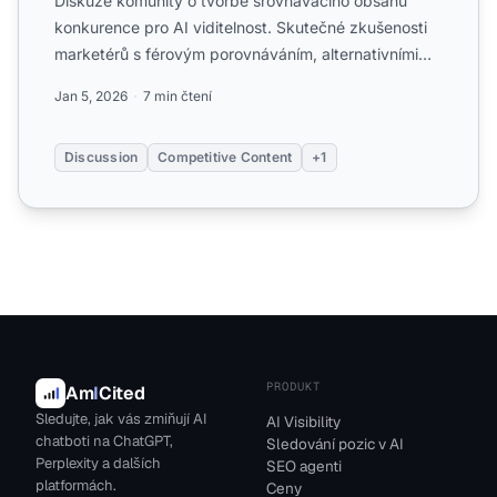
Diskuze komunity o tvorbě srovnávacího obsahu
konkurence pro AI viditelnost. Skutečné zkušenosti
marketérů s férovým porovnáváním, alternativními
stránkami a st...
Jan 5, 2026
7 min čtení
Discussion
Competitive Content
+1
PRODUKT
Am
I
Cited
Sledujte, jak vás zmiňují AI
AI Visibility
chatboti na ChatGPT,
Sledování pozic v AI
Perplexity a dalších
SEO agenti
platformách.
Ceny