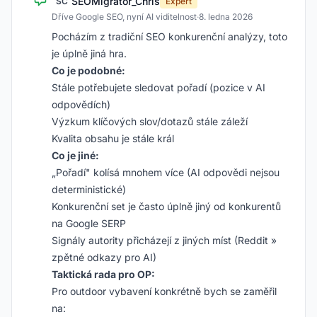
SEOMigrator_Chris
SC
Expert
Dříve Google SEO, nyní AI viditelnost
·
8. ledna 2026
Pocházím z tradiční SEO konkurenční analýzy, toto
je úplně jiná hra.
Co je podobné:
Stále potřebujete sledovat pořadí (pozice v AI
odpovědích)
Výzkum klíčových slov/dotazů stále záleží
Kvalita obsahu je stále král
Co je jiné:
„Pořadí" kolísá mnohem více (AI odpovědi nejsou
deterministické)
Konkurenční set je často úplně jiný od konkurentů
na Google SERP
Signály autority přicházejí z jiných míst (Reddit »
zpětné odkazy pro AI)
Taktická rada pro OP:
Pro outdoor vybavení konkrétně bych se zaměřil
na: