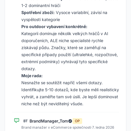
1-2 dominantní hráči
Spotřební zboží:
Vysoce variabilní, závisí na
vyspělosti kategorie
Pro outdoor vybavení konkrétně:
Kategorii dominuje několik velkých hráčů v AI
doporučeních, ALE niche specialisté rychle
získávají půdu. Značky, které se zaměřují na
specifické případy použití (ultralehké, rozpočtové,
extrémní podmínky) vyhrávají tyto specifické
dotazy.
Moje rada:
Nesnažte se soutěžit napříč všemi dotazy.
Identifikujte 5-10 dotazů, kde byste měli realisticky
vyhrát, a zaměřte tam své úsilí. Je lepší dominovat
niche než být neviditelný všude.
BrandManager_Tom
BT
OP
Brand manažer v eCommerce společnosti
·
7. ledna 2026