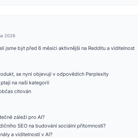
dna 2026
ali jsme být před 6 měsíci aktivnější na Redditu a viditelnost
rodukt, se nyní objevují v odpovědích Perplexity
tají na naši kategorii
 občas citován
tečně záleží pro AI?
dičního SEO na budování sociální přítomnosti?
ály a viditelností v AI?