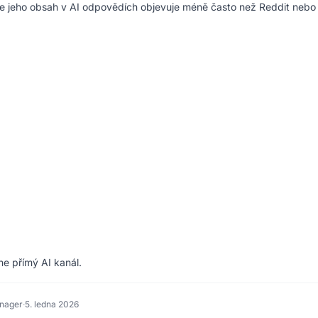
se jeho obsah v AI odpovědích objevuje méně často než Reddit nebo
e přímý AI kanál.
nager
·
5. ledna 2026