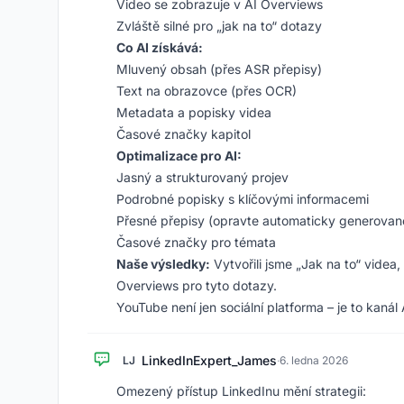
Video se zobrazuje v AI Overviews
Zvláště silné pro „jak na to“ dotazy
Co AI získává:
Mluvený obsah (přes ASR přepisy)
Text na obrazovce (přes OCR)
Metadata a popisky videa
Časové značky kapitol
Optimalizace pro AI:
Jasný a strukturovaný projev
Podrobné popisky s klíčovými informacemi
Přesné přepisy (opravte automaticky generovan
Časové značky pro témata
Naše výsledky:
Vytvořili jsme „Jak na to“ videa
Overviews pro tyto dotazy.
YouTube není jen sociální platforma – je to kanál 
LinkedInExpert_James
LJ
·
6. ledna 2026
Omezený přístup LinkedInu mění strategii: