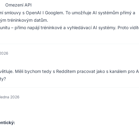
Omezení API
nční smlouvy s OpenAI I Googlem. To umožňuje AI systémům přímý a
arým tréninkovým datům.
unitu – přímo napájí tréninkové a vyhledávací AI systémy. Proto vidít
 2026
větluje. Měli bychom tedy s Redditem pracovat jako s kanálem pro A
ty?
 ledna 2026
entický: