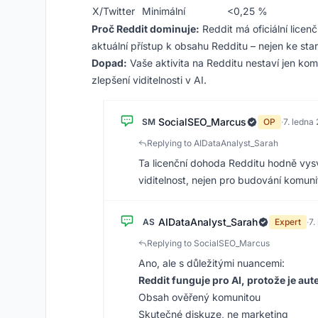
X/Twitter
Minimální
<0,25 %
Proč Reddit dominuje:
Reddit má oficiální lice
aktuální přístup k obsahu Redditu – nejen ke st
Dopad:
Vaše aktivita na Redditu nestaví jen kom
zlepšení viditelnosti v AI.
SocialSEO_Marcus
SM
OP
·
7. ledna
Replying to AIDataAnalyst_Sarah
Ta licenční dohoda Redditu hodně vys
viditelnost, nejen pro budování komuni
AIDataAnalyst_Sarah
AS
Expert
·
7.
Replying to SocialSEO_Marcus
Ano, ale s důležitými nuancemi:
Reddit funguje pro AI, protože je aut
Obsah ověřený komunitou
Skutečné diskuze, ne marketing