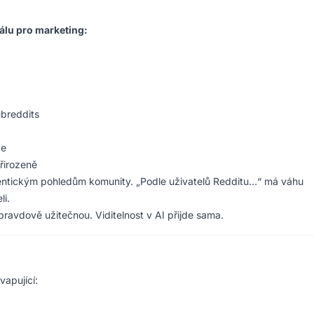
álu pro marketing:
ubreddits
ce
řirozeně
utentickým pohledům komunity. „Podle uživatelů Redditu…“ má váhu
li.
ravdově užitečnou. Viditelnost v AI přijde sama.
apující: