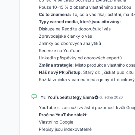
Pouze 10–15 % z obsahu vlastněného značkou
Co to znamená:
To, co o vás říkají ostatní, má 3
Typy earned media, které jsou citovány:
Diskuze na Redditu doporučující vás
Zpravodajské články o vás
Zmínky od oborových analytiků
Recenze na YouTube
LinkedIn příspěvky od oborových expertů
Změna strategie:
Místo produkce vlastního obsa
Náš nový PR přístup:
Starý cíl: „Získat publicit
Každá zmínka v earned media je nyní tréninkov
YouTubeStrategy_Elena
YE
·
6. ledna 2026
YouTube si zaslouží zvláštní pozornost kvůli Goog
Proč na YouTube záleží:
Vlastní ho Google
Přepisy jsou indexovatelné