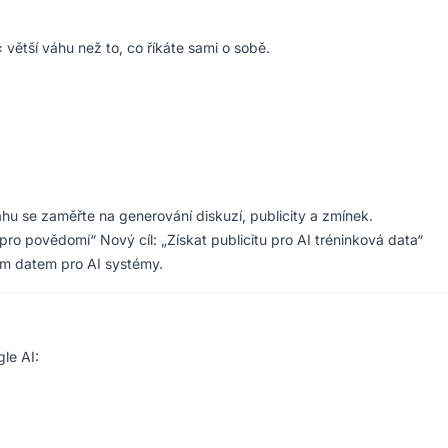
× větší váhu než to, co říkáte sami o sobě.
hu se zaměřte na generování diskuzí, publicity a zmínek.
u pro povědomí“ Nový cíl: „Získat publicitu pro AI tréninková data“
ým datem pro AI systémy.
le AI: