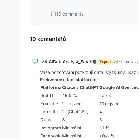
10 comments
10 komentářů
AIDataAnalyst_Sarah
AS
Expert
Výzkumník vyh
Vaše pozorování potvrzují data. Výzkumy ukazuj
Frekvence citací platforem:
Platforma
Citace v ChatGPT
Google AI Overvie
Reddit
46,9 %
Top 3
YouTube
2. nejvíce
#1 nejvíce
LinkedIn
2. (ChatGPT)
4.
Quora
3.
3.
Instagram
Minimální
~1 %
Facebook
Minimální
<0,4 %