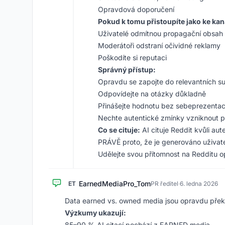
Opravdová doporučení
Pokud k tomu přistoupíte jako ke kan
Uživatelé odmítnou propagační obsah
Moderátoři odstraní očividné reklamy
Poškodíte si reputaci
Správný přístup:
Opravdu se zapojte do relevantních s
Odpovídejte na otázky důkladně
Přinášejte hodnotu bez sebeprezenta
Nechte autentické zmínky vzniknout p
Co se cituje:
AI cituje Reddit kvůli a
PRÁVĚ proto, že je generováno uživate
Udělejte svou přítomnost na Redditu op
EarnedMediaPro_Tom
ET
PR ředitel
·
6. ledna 2026
Data earned vs. owned media jsou opravdu překv
Výzkumy ukazují:
85–90 % AI citací pochází z EARNED media