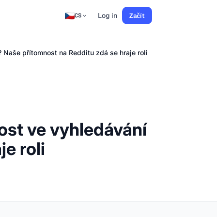
Log in
Začít
CS
 Naše přítomnost na Redditu zdá se hraje roli
nost ve vyhledávání
e roli