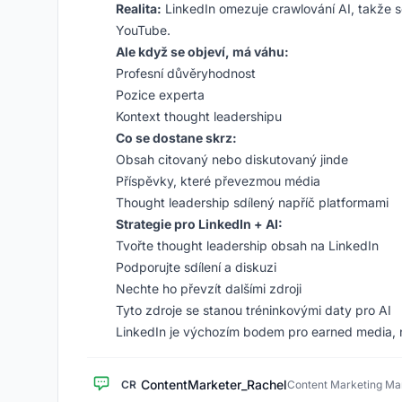
Realita:
LinkedIn omezuje crawlování AI, takže 
YouTube.
Ale když se objeví, má váhu:
Profesní důvěryhodnost
Pozice experta
Kontext thought leadershipu
Co se dostane skrz:
Obsah citovaný nebo diskutovaný jinde
Příspěvky, které převezmou média
Thought leadership sdílený napříč platformami
Strategie pro LinkedIn + AI:
Tvořte thought leadership obsah na LinkedIn
Podporujte sdílení a diskuzi
Nechte ho převzít dalšími zdroji
Tyto zdroje se stanou tréninkovými daty pro AI
LinkedIn je výchozím bodem pro earned media, n
ContentMarketer_Rachel
CR
Content Marketing Ma