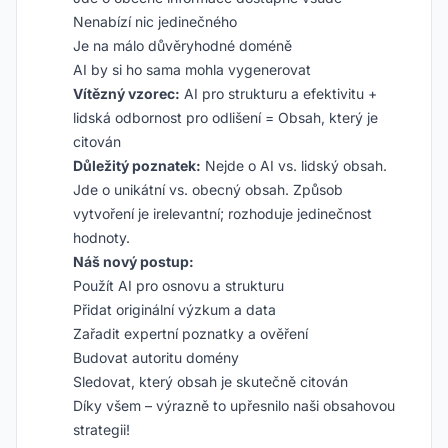
Nenabízí nic jedinečného
Je na málo důvěryhodné doméně
AI by si ho sama mohla vygenerovat
Vítězný vzorec:
AI pro strukturu a efektivitu +
lidská odbornost pro odlišení = Obsah, který je
citován
Důležitý poznatek:
Nejde o AI vs. lidský obsah.
Jde o unikátní vs. obecný obsah. Způsob
vytvoření je irelevantní; rozhoduje jedinečnost
hodnoty.
Náš nový postup:
Použít AI pro osnovu a strukturu
Přidat originální výzkum a data
Zařadit expertní poznatky a ověření
Budovat autoritu domény
Sledovat, který obsah je skutečně citován
Díky všem – výrazně to upřesnilo naši obsahovou
strategii!