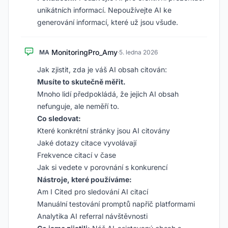
unikátních informací. Nepoužívejte AI ke
generování informací, které už jsou všude.
MonitoringPro_Amy
MA
·
5. ledna 2026
Jak zjistit, zda je váš AI obsah citován:
Musíte to skutečně měřit.
Mnoho lidí předpokládá, že jejich AI obsah
nefunguje, ale neměří to.
Co sledovat:
Které konkrétní stránky jsou AI citovány
Jaké dotazy citace vyvolávají
Frekvence citací v čase
Jak si vedete v porovnání s konkurencí
Nástroje, které používáme:
Am I Cited pro sledování AI citací
Manuální testování promptů napříč platformami
Analytika AI referral návštěvnosti