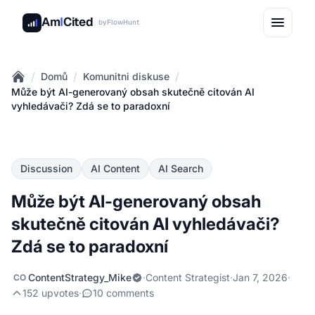
Am
I
Cited
by
FlowHunt
/
/
/
Domů
Komunitni diskuse
Home
Může být AI-generovaný obsah skutečně citován AI
vyhledávači? Zdá se to paradoxní
Discussion
AI Content
AI Search
Může být AI-generovaný obsah
skutečně citován AI vyhledávači?
Zdá se to paradoxní
ContentStrategy_Mike
·
Content Strategist
·
Jan 7, 2026
·
CO
152 upvotes
·
10 comments