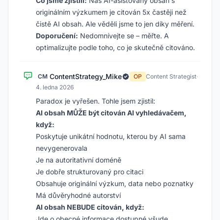
Co jsme zjistili:
Náš AI-asistovaný obsah s
originálním výzkumem je citován 5x častěji než
čistě AI obsah. Ale věděli jsme to jen díky měření.
Doporučení:
Nedomnívejte se – měřte. A
optimalizujte podle toho, co je skutečně citováno.
ContentStrategy_Mike
CM
OP
Content Strategist
·
4. ledna 2026
Paradox je vyřešen. Tohle jsem zjistil:
AI obsah MŮŽE být citován AI vyhledávačem,
když:
Poskytuje unikátní hodnotu, kterou by AI sama
nevygenerovala
Je na autoritativní doméně
Je dobře strukturovaný pro citaci
Obsahuje originální výzkum, data nebo poznatky
Má důvěryhodné autorství
AI obsah NEBUDE citován, když:
Jde o obecné informace dostupné všude