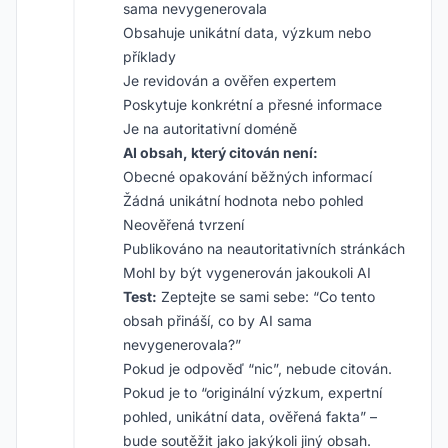
sama nevygenerovala
Obsahuje unikátní data, výzkum nebo
příklady
Je revidován a ověřen expertem
Poskytuje konkrétní a přesné informace
Je na autoritativní doméně
AI obsah, který citován není:
Obecné opakování běžných informací
Žádná unikátní hodnota nebo pohled
Neověřená tvrzení
Publikováno na neautoritativních stránkách
Mohl by být vygenerován jakoukoli AI
Test:
Zeptejte se sami sebe: “Co tento
obsah přináší, co by AI sama
nevygenerovala?”
Pokud je odpověď “nic”, nebude citován.
Pokud je to “originální výzkum, expertní
pohled, unikátní data, ověřená fakta” –
bude soutěžit jako jakýkoli jiný obsah.