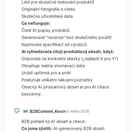
Lidé pro skutečné testování produktů
Originální fotografie a videa
Skutečná uživatelská data
Co nefunguje:
Čistě AI popisy produktů
Generované “recenze” bez skutečného použití
Kopírování specifikací od výrobců
AI vyhledávače citují produktový obsah, když:
Odpovídá na konkrétní otázky („nejlepší X pro Y“)
Obsahuje reálná srovnávací data
Uvádí upřímná pro a proti
Poskytuje unikátní nákupní poznatky
Obecný AI produktový obsah je pro AI citace
bezcenný.
B2BContent_Kevin
BK
·
5. ledna 2026
B2B pohled na AI obsah a citace:
Co jsme zjistili:
AI-generovaný B2B obsah