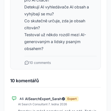
pro AI citace?
Detekují AI vyhledávače AI obsah a
vyhýbají se mu?
Co skutečně určuje, zda je obsah
citován?
Testoval už někdo rozdíl mezi AI-
generovaným a lidsky psaným
obsahem?
10 comments
10 komentářů
AISearchExpert_Sarah
AS
Expert
AI Search Consultant
·
7. ledna 2026