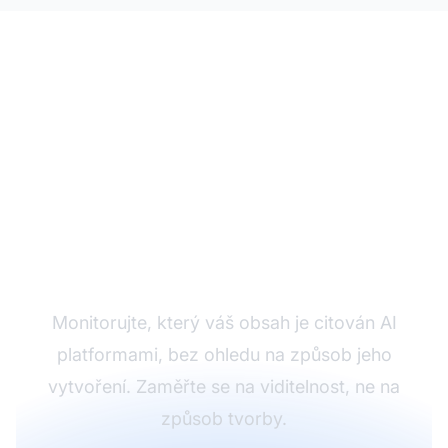
Sledujte AI citace
svého obsahu
Monitorujte, který váš obsah je citován AI
platformami, bez ohledu na způsob jeho
vytvoření. Zaměřte se na viditelnost, ne na
způsob tvorby.