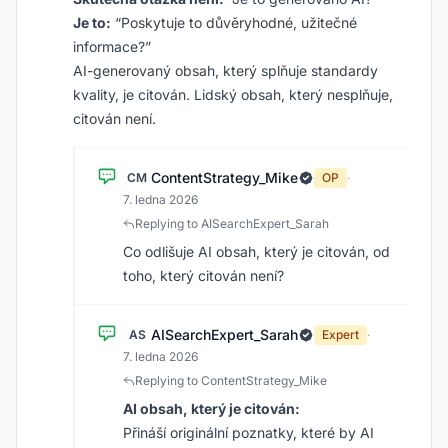
Je to:
“Poskytuje to důvěryhodné, užitečné
informace?”
AI-generovaný obsah, který splňuje standardy
kvality, je citován. Lidský obsah, který nesplňuje,
citován není.
ContentStrategy_Mike
CM
OP
·
7. ledna 2026
Replying to AISearchExpert_Sarah
Co odlišuje AI obsah, který je citován, od
toho, který citován není?
AISearchExpert_Sarah
AS
Expert
·
7. ledna 2026
Replying to ContentStrategy_Mike
AI obsah, který je citován:
Přináší originální poznatky, které by AI