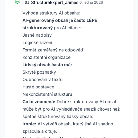
StructureExpert_James
SJ
·
6. ledna 2026
Výhoda struktury AI obsahu:
AI-generovaný obsah je často LÉPE
strukturovaný
pro AI citace:
Jasné nadpisy
Logické řazení
Formát zaměřený na odpověď
Konzistentní organizace
Lidský obsah často má:
Skryté poznatky
Odbočování v textu
Husté odstavce
Nekonzistentní strukturu
Co to znamená:
Dobře strukturovaný AI obsah
může být pro AI vyhledávače snazší citovat než
špatně strukturovaný lidský obsah.
Ironie:
AI vytváří obsah, který jiná AI snadno
zpracuje a cituje.