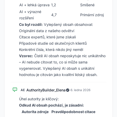
AI + lehká úprava
1,2
Smíšené
AI + výrazné
4,7
Primární zdroj
rozšíření
Co byl rozdíl:
Vylepšený obsah obsahoval:
Originální data z našeho odvětví
Citace expertů, které jsme získali
Případové studie od skutečných klientů
Konkrétní čísla, která nikdo jiný neměl
Vzorec:
Čistě AI obsah neposkytuje nic unikátního
– AI nebude citovat to, co si může sama
vygenerovat. Vylepšený AI obsah s unikátní
hodnotou je citován jako kvalitní lidský obsah.
AuthorityBuilder_Elena
AE
·
6. ledna 2026
Úhel autority je klíčový:
Odkud AI obsah pochází, je zásadní:
Autorita zdroje
Pravděpodobnost citace