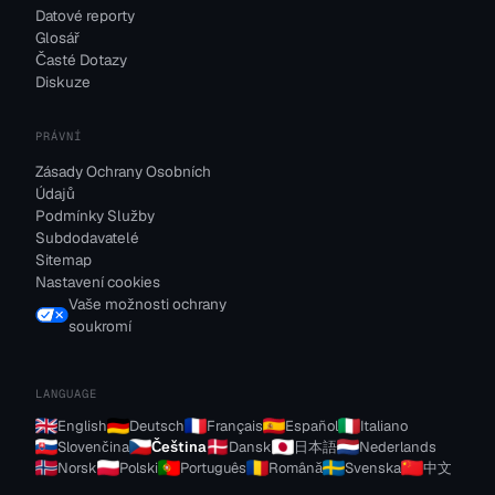
Datové reporty
Glosář
Časté Dotazy
Diskuze
PRÁVNÍ
Zásady Ochrany Osobních
Údajů
Podmínky Služby
Subdodavatelé
Sitemap
Nastavení cookies
Vaše možnosti ochrany
soukromí
LANGUAGE
English
Deutsch
Français
Español
Italiano
Slovenčina
Čeština
Dansk
日本語
Nederlands
Norsk
Polski
Português
Română
Svenska
中文