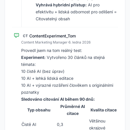
Vyhrává hybridní přístup:
AI pro
efektivitu + lidská odbornost pro odlišení =
Citovatelný obsah
ContentExperiment_Tom
CT
Content Marketing Manager
·
6. ledna 2026
Provedl jsem na tom reálný test:
Experiment:
Vytvořeno 30 článků na stejná
témata:
10 čistě AI (bez úprav)
10 AI + lehká lidská editace
10 AI + výrazné rozšíření člověkem s originálními
poznatky
Sledováno citování AI během 90 dnů:
Průměrné AI
Typ obsahu
Kvalita citace
citace
Většinou
Čistě AI
0,3
okrajové