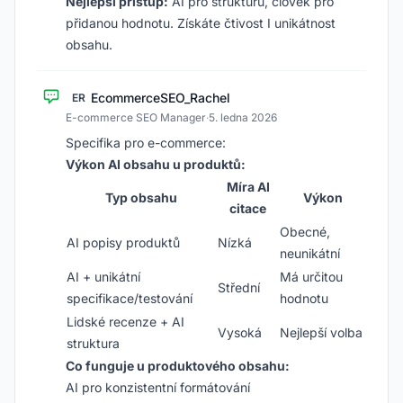
Nejlepší přístup:
AI pro strukturu, člověk pro
přidanou hodnotu. Získáte čtivost I unikátnost
obsahu.
EcommerceSEO_Rachel
ER
E-commerce SEO Manager
·
5. ledna 2026
Specifika pro e-commerce:
Výkon AI obsahu u produktů:
Míra AI
Typ obsahu
Výkon
citace
Obecné,
AI popisy produktů
Nízká
neunikátní
AI + unikátní
Má určitou
Střední
specifikace/testování
hodnotu
Lidské recenze + AI
Vysoká
Nejlepší volba
struktura
Co funguje u produktového obsahu:
AI pro konzistentní formátování