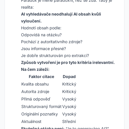
Paradox je méně paradoxní, než se zdá. Tady je
realita:
AI vyhledávače neodhalují AI obsah kvůli
vyloučení.
Hodnotí obsah podle:
Odpovídá na otázku?
Pochází z autoritativního zdroje?
Jsou informace přesné?
Je dobře strukturován pro extrakci?
Způsob vytvoření je pro tyto kritéria irelevantní.
Na čem záleží:
Faktor citace
Dopad
Kvalita obsahu
Kritický
Autorita zdroje
Kritický
Přímá odpověď
Vysoký
Strukturovaný formát
Vysoký
Originální poznatky
Vysoký
Aktuálnost
Střední
Skutečná otázka není:
“Je to generováno AI?”