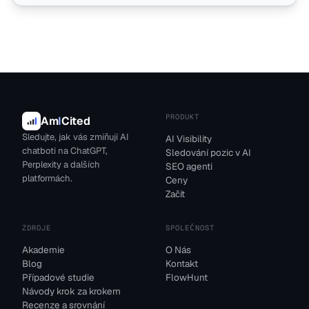
PRODUKT
Am
I
Cited
Sledujte, jak vás zmiňují AI
AI Visibility
chatboti na ChatGPT,
Sledování pozic v AI
Perplexity a dalších
SEO agenti
platformách.
Ceny
Začít
ZDROJE
SPOLEČNOST
Akademie
O Nás
Blog
Kontakt
Případové studie
FlowHunt
Návody krok za krokem
Recenze a srovnání