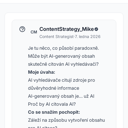
ContentStrategy_Mike
CM
Content Strategist
·
7. ledna 2026
Je tu něco, co působí paradoxně.
Může být AI-generovaný obsah
skutečně citován AI vyhledávači?
Moje úvaha:
AI vyhledávače citují zdroje pro
důvěryhodné informace
AI-generovaný obsah je… už AI
Proč by AI citovala AI?
Co se snažím pochopit:
Záleží na způsobu vytvoření obsahu