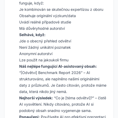
funguje, když:
Je kombinován se skutečnou expertízou z oboru
Obsahuje originální výzkum/data
Uvádí reálné případové studie
Má důvěryhodné autorství
Selhává, když:
Jde o obecný přehled odvětví
Není žádný unikátní poznatek
Anonymní autorství
Lze použít na jakoukoli firmu
Náš nejlépe fungující AI-asistovaný obsah:
“[Odvětví] Benchmark Report 2026” – AI
strukturováno, ale naplněno našimi originálními
daty z průzkumů. Je často citován, protože máme
data, která nikdo jiný nemá.
Nejhorší výsledek:
“Co je [téma odvětví]?” – čistě
AI vysvětlení. Nikdy citováno, protože AI si
podobný obsah snadno vygeneruje sama.
Ponaučení:
Používejte AI pro efektivní prezentaci