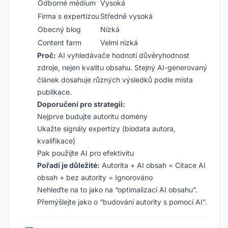
Odborné médium
Vysoká
Firma s expertízou
Středně vysoká
Obecný blog
Nízká
Content farm
Velmi nízká
Proč:
AI vyhledávače hodnotí důvěryhodnost
zdroje, nejen kvalitu obsahu. Stejný AI-generovaný
článek dosahuje různých výsledků podle místa
publikace.
Doporučení pro strategii:
Nejprve budujte autoritu domény
Ukažte signály expertízy (biodata autora,
kvalifikace)
Pak použijte AI pro efektivitu
Pořadí je důležité:
Autorita + AI obsah = Citace AI
obsah + bez autority = Ignorováno
Nehleďte na to jako na “optimalizaci AI obsahu”.
Přemýšlejte jako o “budování autority s pomocí AI”.