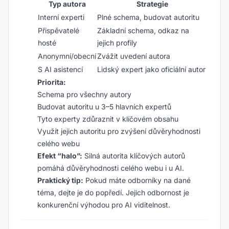
Typ autora
Strategie
Interní experti
Plné schema, budovat autoritu
Přispěvatelé
Základní schema, odkaz na
hosté
jejich profily
Anonymní/obecní
Zvážit uvedení autora
S AI asistencí
Lidský expert jako oficiální autor
Priorita:
Schema pro všechny autory
Budovat autoritu u 3–5 hlavních expertů
Tyto experty zdůraznit v klíčovém obsahu
Využít jejich autoritu pro zvýšení důvěryhodnosti
celého webu
Efekt “halo”:
Silná autorita klíčových autorů
pomáhá důvěryhodnosti celého webu i u AI.
Praktický tip:
Pokud máte odborníky na dané
téma, dejte je do popředí. Jejich odbornost je
konkurenční výhodou pro AI viditelnost.