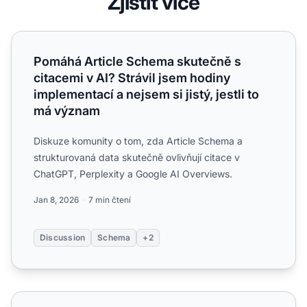
Zjistit více
Pomáhá Article Schema skutečně s citacemi v AI? Strávil js
Pomáhá Article Schema skutečně s
citacemi v AI? Strávil jsem hodiny
implementací a nejsem si jistý, jestli to
má význam
Diskuze komunity o tom, zda Article Schema a
strukturovaná data skutečně ovlivňují citace v
ChatGPT, Perplexity a Google AI Overviews.
Jan 8, 2026
7 min čtení
Discussion
Schema
+2
Pomáhá Author Schema s AI citacemi? Kompletní průvodc