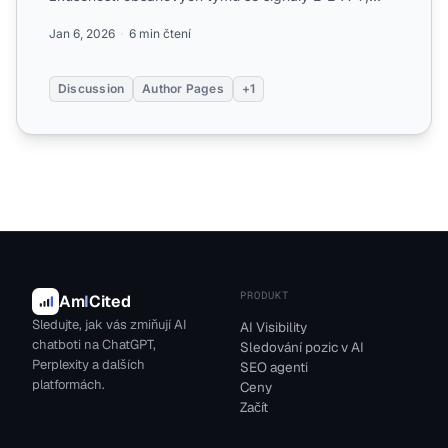
autorským ...
Jan 6, 2026
6 min čtení
Discussion
Author Pages
+1
PRODUKT
Am
I
Cited
Sledujte, jak vás zmiňují AI
AI Visibility
chatboti na ChatGPT,
Sledování pozic v AI
Perplexity a dalších
SEO agenti
platformách.
Ceny
Začít