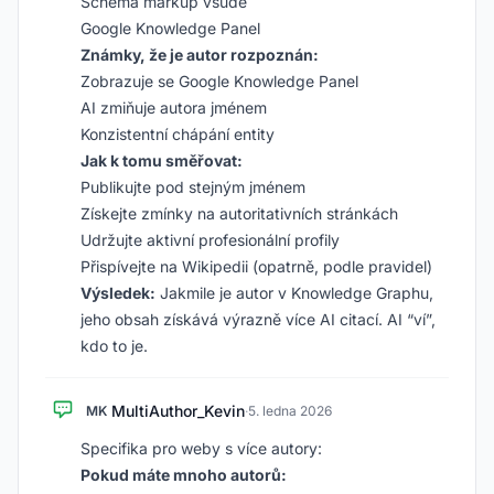
Schema markup všude
Google Knowledge Panel
Známky, že je autor rozpoznán:
Zobrazuje se Google Knowledge Panel
AI zmiňuje autora jménem
Konzistentní chápání entity
Jak k tomu směřovat:
Publikujte pod stejným jménem
Získejte zmínky na autoritativních stránkách
Udržujte aktivní profesionální profily
Přispívejte na Wikipedii (opatrně, podle pravidel)
Výsledek:
Jakmile je autor v Knowledge Graphu,
jeho obsah získává výrazně více AI citací. AI “ví”,
kdo to je.
MultiAuthor_Kevin
MK
·
5. ledna 2026
Specifika pro weby s více autory:
Pokud máte mnoho autorů: