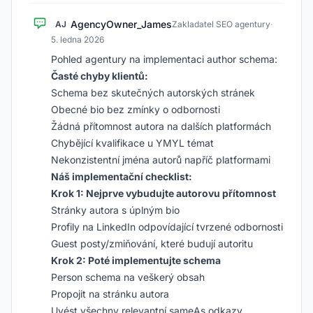
AgencyOwner_James
AJ
Zakladatel SEO agentury
·
5. ledna 2026
Pohled agentury na implementaci author schema:
Časté chyby klientů:
Schema bez skutečných autorských stránek
Obecné bio bez zmínky o odbornosti
Žádná přítomnost autora na dalších platformách
Chybějící kvalifikace u YMYL témat
Nekonzistentní jména autorů napříč platformami
Náš implementační checklist:
Krok 1: Nejprve vybudujte autorovu přítomnost
Stránky autora s úplným bio
Profily na LinkedIn odpovídající tvrzené odbornosti
Guest posty/zmiňování, které budují autoritu
Krok 2: Poté implementujte schema
Person schema na veškerý obsah
Propojit na stránku autora
Uvést všechny relevantní sameAs odkazy