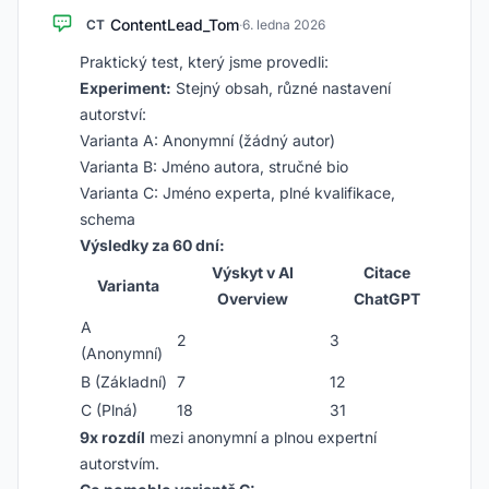
ContentLead_Tom
CT
·
6. ledna 2026
Praktický test, který jsme provedli:
Experiment:
Stejný obsah, různé nastavení
autorství:
Varianta A: Anonymní (žádný autor)
Varianta B: Jméno autora, stručné bio
Varianta C: Jméno experta, plné kvalifikace,
schema
Výsledky za 60 dní:
Výskyt v AI
Citace
Varianta
Overview
ChatGPT
A
2
3
(Anonymní)
B (Základní)
7
12
C (Plná)
18
31
9x rozdíl
mezi anonymní a plnou expertní
autorstvím.