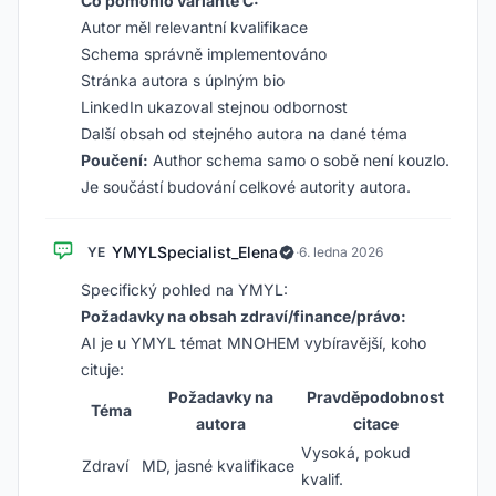
Co pomohlo variantě C:
Autor měl relevantní kvalifikace
Schema správně implementováno
Stránka autora s úplným bio
LinkedIn ukazoval stejnou odbornost
Další obsah od stejného autora na dané téma
Poučení:
Author schema samo o sobě není kouzlo.
Je součástí budování celkové autority autora.
YMYLSpecialist_Elena
YE
·
6. ledna 2026
Specifický pohled na YMYL:
Požadavky na obsah zdraví/finance/právo:
AI je u YMYL témat MNOHEM vybíravější, koho
cituje:
Požadavky na
Pravděpodobnost
Téma
autora
citace
Vysoká, pokud
Zdraví
MD, jasné kvalifikace
kvalif.