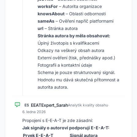
worksFor
– Autorita organizace
knowsAbout
– Oblasti odbornosti
sameAs
– Ověření napříč platformami
url
– Stránka autora
Stránka autora by měla obsahovat:
Úplný životopis s kvalifikacemi
Odkazy na veškerý obsah autora
Externí ověření (tisk, přednášky apod.)
Fotografii a kontaktní údaje
Schema je pouze strukturovaný signál.
Hodnotu mu dává skutečná přítomnost a
autorita autora.
EEATExpert_Sarah
ES
Analytik kvality obsahu
·
6. ledna 2026
Propojení s E-E-A-T je zde zásadní:
Jak signály o autorovi podporují E-E-A-T:
Prvek E-E-A-T
Signál autora