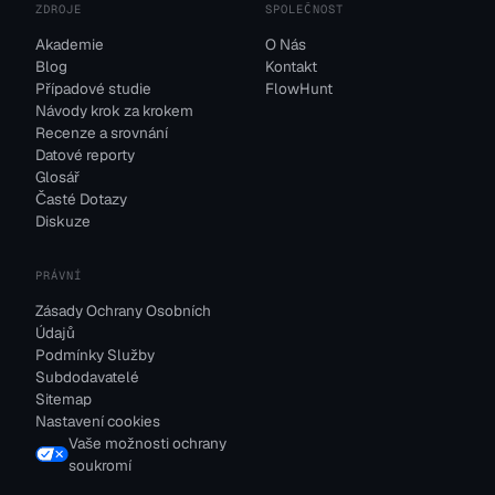
ZDROJE
SPOLEČNOST
Akademie
O Nás
Blog
Kontakt
Případové studie
FlowHunt
Návody krok za krokem
Recenze a srovnání
Datové reporty
Glosář
Časté Dotazy
Diskuze
PRÁVNÍ
Zásady Ochrany Osobních
Údajů
Podmínky Služby
Subdodavatelé
Sitemap
Nastavení cookies
Vaše možnosti ochrany
soukromí