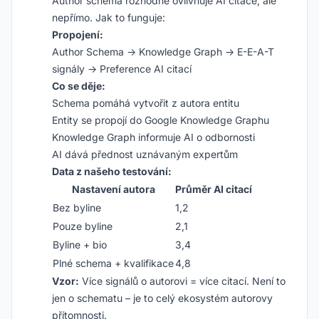
Author schema rozhodně ovlivňuje AI citace, ale
nepřímo. Jak to funguje:
Propojení:
Author Schema -> Knowledge Graph -> E-E-A-T
signály -> Preference AI citací
Co se děje:
Schema pomáhá vytvořit z autora entitu
Entity se propojí do Google Knowledge Graphu
Knowledge Graph informuje AI o odbornosti
AI dává přednost uznávaným expertům
Data z našeho testování:
Nastavení autora
Průměr AI citací
Bez byline
1,2
Pouze byline
2,1
Byline + bio
3,4
Plné schema + kvalifikace
4,8
Vzor:
Více signálů o autorovi = více citací. Není to
jen o schematu – je to celý ekosystém autorovy
přítomnosti.