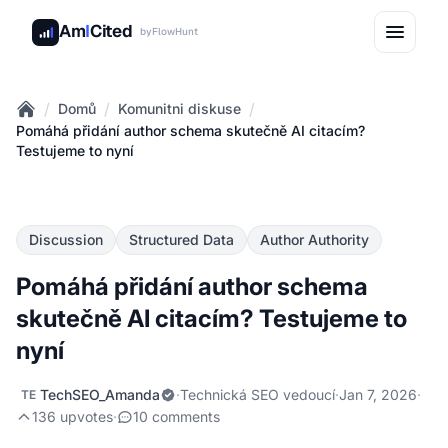
Am
I
Cited
by
FlowHunt
/
/
/
Domů
Komunitni diskuse
Home
Pomáhá přidání author schema skutečně AI citacím?
Testujeme to nyní
Discussion
Structured Data
Author Authority
Pomáhá přidání author schema
skutečně AI citacím? Testujeme to
nyní
TechSEO_Amanda
·
Technická SEO vedoucí
·
Jan 7, 2026
·
TE
136 upvotes
·
10 comments