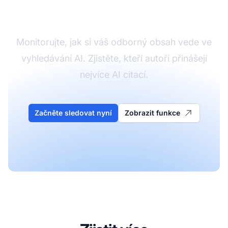
autora v AI
Monitorujte, jak si váš odborný obsah vede ve
vyhledávání AI. Zjistěte, kteří autoři přinášejí
nejvíce AI citací.
Začněte sledovat nyní
Zobrazit funkce