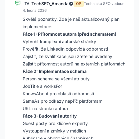
TechSEO_Amanda
TA
OP
Technická SEO vedoucí
·
4. ledna 2026
Skvělé poznatky. Zde je náš aktualizovaný plán
implementace:
Fáze 1: Přítomnost autora (před schematem)
Vytvořit komplexní autorské stránky
Prověřit, že LinkedIn odpovídá odbornosti
Zajistit, že kvalifikace jsou zřetelně uvedeny
Zajistit přítomnost autorů na externích platformách
Fáze 2: Implementace schema
Person schema se všemi atributy
JobTitle a worksFor
KnowsAbout pro oblasti odbornosti
SameAs pro odkazy napříč platformami
URL na stránku autora
Fáze 3: Budování autority
Guest posty pro klíčové experty
Vystoupení a zmínky v médiích
Publikace v oborových časopisech