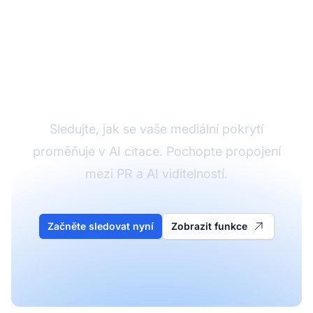
Sledujte AI dopad
vašeho PR
Sledujte, jak se vaše mediální pokrytí
proměňuje v AI citace. Pochopte propojení
mezi PR a AI viditelností.
Začněte sledovat nyní
Zobrazit funkce