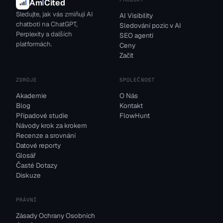
Am
I
Cited
Sledujte, jak vás zmiňují AI
AI Visibility
chatboti na ChatGPT,
Sledování pozic v AI
Perplexity a dalších
SEO agenti
platformách.
Ceny
Začít
ZDROJE
SPOLEČNOST
Akademie
O Nás
Blog
Kontakt
Případové studie
FlowHunt
Návody krok za krokem
Recenze a srovnání
Datové reporty
Glosář
Časté Dotazy
Diskuze
PRÁVNÍ
Zásady Ochrany Osobních