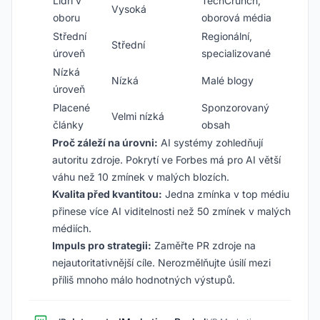
Lídři v
TechCrunch,
Vysoká
oboru
oborová média
Střední
Regionální,
Střední
úroveň
specializované
Nízká
Nízká
Malé blogy
úroveň
Placené
Sponzorovaný
Velmi nízká
články
obsah
Proč záleží na úrovni:
AI systémy zohledňují
autoritu zdroje. Pokrytí ve Forbes má pro AI větší
váhu než 10 zmínek v malých blozích.
Kvalita před kvantitou:
Jedna zmínka v top médiu
přinese více AI viditelnosti než 50 zmínek v malých
médiích.
Impuls pro strategii:
Zaměřte PR zdroje na
nejautoritativnější cíle. Nerozmělňujte úsilí mezi
příliš mnoho málo hodnotných výstupů.