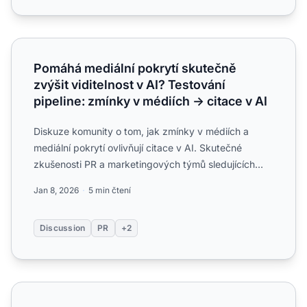
Pomáhá mediální pokrytí skutečně zvýšit viditelnost v AI? 
Pomáhá mediální pokrytí skutečně
zvýšit viditelnost v AI? Testování
pipeline: zmínky v médiích → citace v AI
Diskuze komunity o tom, jak zmínky v médiích a
mediální pokrytí ovlivňují citace v AI. Skutečné
zkušenosti PR a marketingových týmů sledujících
korelaci mezi me...
Jan 8, 2026
5 min čtení
Discussion
PR
+2
Pomáhají tiskové zprávy ještě s viditelností v AI? Nebo je 