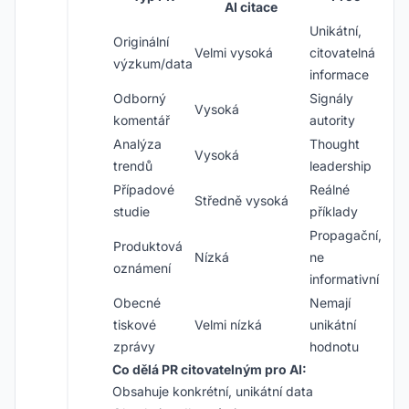
AI citace
Unikátní,
Originální
Velmi vysoká
citovatelná
výzkum/data
informace
Odborný
Signály
Vysoká
komentář
autority
Analýza
Thought
Vysoká
trendů
leadership
Případové
Reálné
Středně vysoká
studie
příklady
Propagační,
Produktová
Nízká
ne
oznámení
informativní
Obecné
Nemají
tiskové
Velmi nízká
unikátní
zprávy
hodnotu
Co dělá PR citovatelným pro AI:
Obsahuje konkrétní, unikátní data