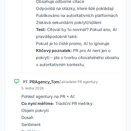
Obsahuje odborné citace
Odpovídá na otázky, které lidé pokládají
Publikováno na autoritativních platformách
Získává sekundární pokrytí/sdílení
Test:
Citoval by to novinář? Pokud ano, AI
pravděpodobně také.
Pokud je to čistě promo, AI to ignoruje.
Klíčový poznatek:
PR pro AI není jen o
pokrytí – jde o tvorbu citovatelného obsahu
v autoritativním kontextu.
PRAgency_Tom
PT
Zakladatel PR agentury
·
5. ledna 2026
Pohled agentury na PR + AI:
Co nyní měříme:
Tradiční PR metriky:
Objem pokrytí
Dosah
Sentiment