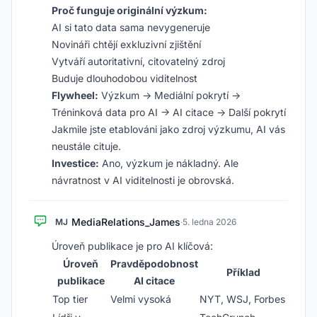
Proč funguje originální výzkum:
AI si tato data sama nevygeneruje
Novináři chtějí exkluzivní zjištění
Vytváří autoritativní, citovatelný zdroj
Buduje dlouhodobou viditelnost
Flywheel:
Výzkum → Mediální pokrytí →
Tréninková data pro AI → AI citace → Další pokrytí
Jakmile jste etablováni jako zdroj výzkumu, AI vás
neustále cituje.
Investice:
Ano, výzkum je nákladný. Ale
návratnost v AI viditelnosti je obrovská.
MediaRelations_James
MJ
·
5. ledna 2026
Úroveň publikace je pro AI klíčová:
Úroveň
Pravděpodobnost
Příklad
publikace
AI citace
Top tier
Velmi vysoká
NYT, WSJ, Forbes