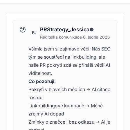
PRStrategy_Jessica
PJ
Ředitelka komunikace
·
6. ledna 2026
Všimla jsem si zajímavé věci: Náš SEO
tým se soustředí na linkbuilding, ale
naše PR pokrytí zdá se přináší větší AI
viditelnost.
Co pozoruji:
Pokrytí v hlavních médiích → AI citace
rostou
Linkbuildingové kampaně → Méně
zřejmý AI dopad
Zmínky o značce i bez odkazu → AI je