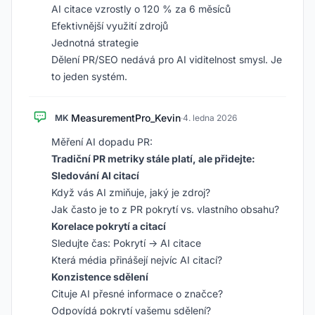
AI citace vzrostly o 120 % za 6 měsíců
Efektivnější využití zdrojů
Jednotná strategie
Dělení PR/SEO nedává pro AI viditelnost smysl. Je
to jeden systém.
MeasurementPro_Kevin
MK
·
4. ledna 2026
Měření AI dopadu PR:
Tradiční PR metriky stále platí, ale přidejte:
Sledování AI citací
Když vás AI zmiňuje, jaký je zdroj?
Jak často je to z PR pokrytí vs. vlastního obsahu?
Korelace pokrytí a citací
Sledujte čas: Pokrytí → AI citace
Která média přinášejí nejvíc AI citací?
Konzistence sdělení
Cituje AI přesné informace o značce?
Odpovídá pokrytí vašemu sdělení?