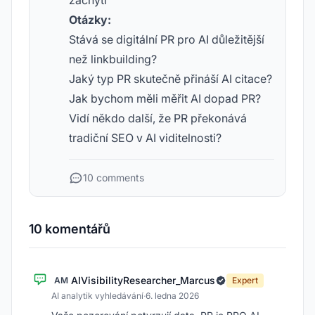
zachytí
Otázky:
Stává se digitální PR pro AI důležitější
než linkbuilding?
Jaký typ PR skutečně přináší AI citace?
Jak bychom měli měřit AI dopad PR?
Vidí někdo další, že PR překonává
tradiční SEO v AI viditelnosti?
10 comments
10 komentářů
AIVisibilityResearcher_Marcus
AM
Expert
AI analytik vyhledávání
·
6. ledna 2026