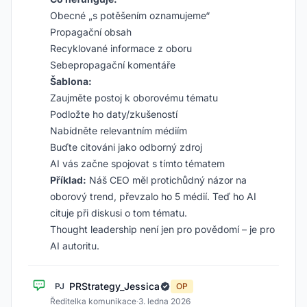
Obecné „s potěšením oznamujeme“
Propagační obsah
Recyklované informace z oboru
Sebepropagační komentáře
Šablona:
Zaujměte postoj k oborovému tématu
Podložte ho daty/zkušeností
Nabídněte relevantním médiím
Buďte citováni jako odborný zdroj
AI vás začne spojovat s tímto tématem
Příklad:
Náš CEO měl protichůdný názor na
oborový trend, převzalo ho 5 médií. Teď ho AI
cituje při diskusi o tom tématu.
Thought leadership není jen pro povědomí – je pro
AI autoritu.
PRStrategy_Jessica
PJ
OP
Ředitelka komunikace
·
3. ledna 2026