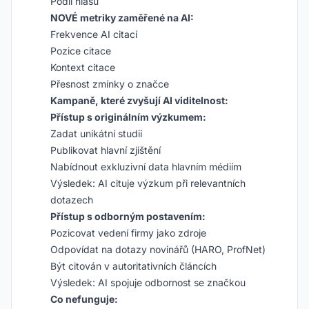
Podíl hlasu
NOVÉ metriky zaměřené na AI:
Frekvence AI citací
Pozice citace
Kontext citace
Přesnost zmínky o značce
Kampaně, které zvyšují AI viditelnost:
Přístup s originálním výzkumem:
Zadat unikátní studii
Publikovat hlavní zjištění
Nabídnout exkluzivní data hlavním médiím
Výsledek: AI cituje výzkum při relevantních
dotazech
Přístup s odborným postavením:
Pozicovat vedení firmy jako zdroje
Odpovídat na dotazy novinářů (HARO, ProfNet)
Být citován v autoritativních článcích
Výsledek: AI spojuje odbornost se značkou
Co nefunguje: