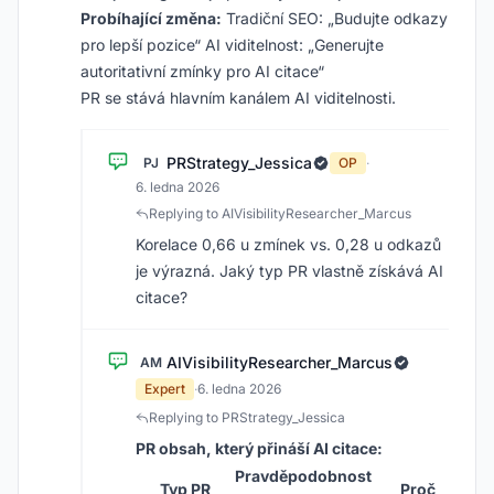
Probíhající změna:
Tradiční SEO: „Budujte odkazy
pro lepší pozice“ AI viditelnost: „Generujte
autoritativní zmínky pro AI citace“
PR se stává hlavním kanálem AI viditelnosti.
PRStrategy_Jessica
PJ
OP
·
6. ledna 2026
Replying to AIVisibilityResearcher_Marcus
Korelace 0,66 u zmínek vs. 0,28 u odkazů
je výrazná. Jaký typ PR vlastně získává AI
citace?
AIVisibilityResearcher_Marcus
AM
Expert
·
6. ledna 2026
Replying to PRStrategy_Jessica
PR obsah, který přináší AI citace:
Pravděpodobnost
Typ PR
Proč