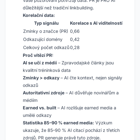
Vaše pozorování potvrzují data. PR je PRO AI
důležitější než tradiční linkbuilding.
Korelační data:
Typ signálu
Korelace s AI viditelností
Zmínky o značce (PR)
0,66
Odkazující domény
0,42
Celkový počet odkazů
0,28
Proč vítězí PR:
AI se učí z médií
– Zpravodajské články jsou
kvalitní tréninková data
Zmínky > odkazy
– AI čte kontext, nejen signály
odkazů
Autoritativní zdroje
– AI důvěřuje novinářům a
médiím
Earned vs. built
– AI rozlišuje earned media a
umělé odkazy
Statistika 85–90 % earned media:
Výzkum
ukazuje, že 85–90 % AI citací pochází z třetích
zdrojů. PR generuje právě tyto zdroje.