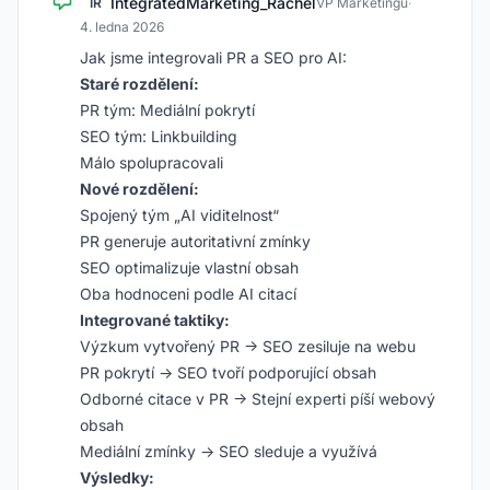
IntegratedMarketing_Rachel
IR
VP Marketingu
·
4. ledna 2026
Jak jsme integrovali PR a SEO pro AI:
Staré rozdělení:
PR tým: Mediální pokrytí
SEO tým: Linkbuilding
Málo spolupracovali
Nové rozdělení:
Spojený tým „AI viditelnost“
PR generuje autoritativní zmínky
SEO optimalizuje vlastní obsah
Oba hodnoceni podle AI citací
Integrované taktiky:
Výzkum vytvořený PR → SEO zesiluje na webu
PR pokrytí → SEO tvoří podporující obsah
Odborné citace v PR → Stejní experti píší webový
obsah
Mediální zmínky → SEO sleduje a využívá
Výsledky: