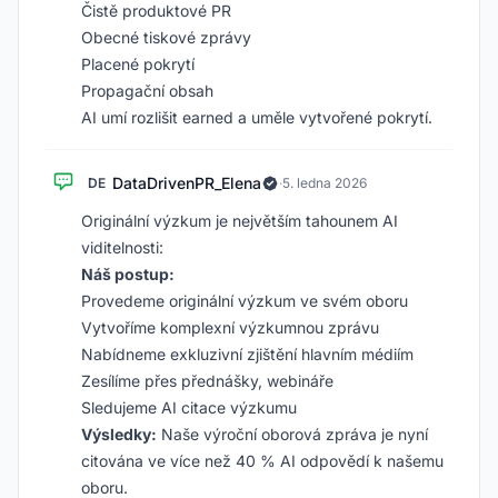
Čistě produktové PR
Obecné tiskové zprávy
Placené pokrytí
Propagační obsah
AI umí rozlišit earned a uměle vytvořené pokrytí.
DataDrivenPR_Elena
DE
·
5. ledna 2026
Originální výzkum je největším tahounem AI
viditelnosti:
Náš postup:
Provedeme originální výzkum ve svém oboru
Vytvoříme komplexní výzkumnou zprávu
Nabídneme exkluzivní zjištění hlavním médiím
Zesílíme přes přednášky, webináře
Sledujeme AI citace výzkumu
Výsledky:
Naše výroční oborová zpráva je nyní
citována ve více než 40 % AI odpovědí k našemu
oboru.