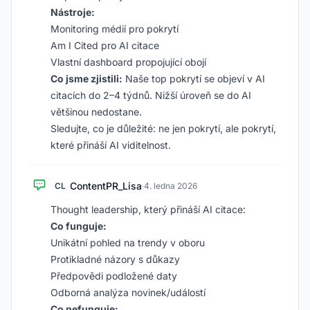
Nástroje:
Monitoring médií pro pokrytí
Am I Cited pro AI citace
Vlastní dashboard propojující obojí
Co jsme zjistili:
Naše top pokrytí se objeví v AI
citacích do 2–4 týdnů. Nižší úroveň se do AI
většinou nedostane.
Sledujte, co je důležité: ne jen pokrytí, ale pokrytí,
které přináší AI viditelnost.
ContentPR_Lisa
CL
·
4. ledna 2026
Thought leadership, který přináší AI citace:
Co funguje:
Unikátní pohled na trendy v oboru
Protikladné názory s důkazy
Předpovědi podložené daty
Odborná analýza novinek/událostí
Co nefunguje: