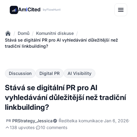
Am
I
Cited
by
FlowHunt
/
/
/
Domů
Komunitni diskuse
Home
Stává se digitální PR pro AI vyhledávání důležitější než
tradiční linkbuilding?
Discussion
Digital PR
AI Visibility
Stává se digitální PR pro AI
vyhledávání důležitější než tradiční
linkbuilding?
PRStrategy_Jessica
·
Ředitelka komunikace
·
Jan 6, 2026
·
PR
138 upvotes
·
10 comments