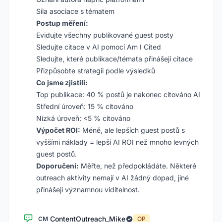
Síla asociace s tématem
Postup měření:
Evidujte všechny publikované guest posty
Sledujte citace v AI pomocí Am I Cited
Sledujte, které publikace/témata přinášejí citace
Přizpůsobte strategii podle výsledků
Co jsme zjistili:
Top publikace: 40 % postů je nakonec citováno AI
Střední úroveň: 15 % citováno
Nízká úroveň: <5 % citováno
Výpočet ROI:
Méně, ale lepších guest postů s
vyššími náklady = lepší AI ROI než mnoho levných
guest postů.
Doporučení:
Měřte, než předpokládáte. Některé
outreach aktivity nemají v AI žádný dopad, jiné
přinášejí významnou viditelnost.
ContentOutreach_Mike
CM
OP