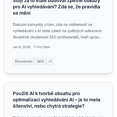
Stojí za to stále budovat zpětné odkazy
pro AI vyhledávání? Zdá se, že pravidla
se mění
Diskuze komunity o tom, zda na viditelnosti ve
vyhledávání s AI stále záleží na zpětných odkazech.
Skutečné zkušenosti SEO profesionálů, kteří upravují
linkbuil...
Jan 8, 2026
7 min čtení
Discussion
SEO
+1
Použití AI k tvorbě obsahu pro optimalizaci vyhledávání AI 
Použití AI k tvorbě obsahu pro
optimalizaci vyhledávání AI – je to meta
šílenství, nebo chytrá strategie?