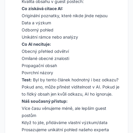
Kvalita obsahu v guest postech:
Co získává citace AI:
Originální poznatky, které nikde jinde nejsou
Data a výzkum
Odborný pohled
Unikátní rámce nebo analýzy
Co AI necituje:
Obecný přehled odvětví
Omílané obecné znalosti
Propagační obsah
Povrchní názory
Test:
Byl by tento článek hodnotný i bez odkazu?
Pokud ano, může přinést viditelnost v AI. Pokud je
to řídký obsah jen kvůli odkazu, AI ho ignoruje.
Náš současný přístup:
Více času věnujeme méně, ale lepším guest
postům
Když to jde, přidáváme vlastní výzkum/data
Prosazujeme unikátní pohled našeho experta