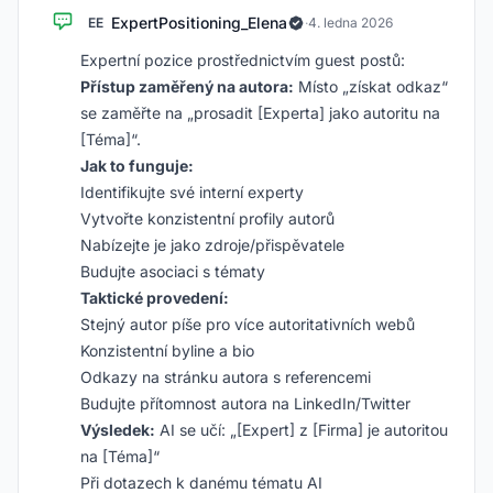
ExpertPositioning_Elena
EE
·
4. ledna 2026
Expertní pozice prostřednictvím guest postů:
Přístup zaměřený na autora:
Místo „získat odkaz“
se zaměřte na „prosadit [Experta] jako autoritu na
[Téma]“.
Jak to funguje:
Identifikujte své interní experty
Vytvořte konzistentní profily autorů
Nabízejte je jako zdroje/přispěvatele
Budujte asociaci s tématy
Taktické provedení:
Stejný autor píše pro více autoritativních webů
Konzistentní byline a bio
Odkazy na stránku autora s referencemi
Budujte přítomnost autora na LinkedIn/Twitter
Výsledek:
AI se učí: „[Expert] z [Firma] je autoritou
na [Téma]“
Při dotazech k danému tématu AI