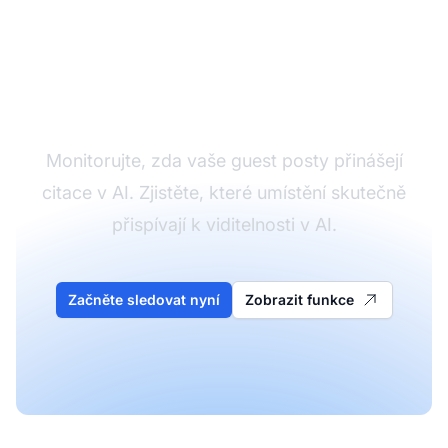
Sledujte dopad vašich
guest postů v AI
Monitorujte, zda vaše guest posty přinášejí
citace v AI. Zjistěte, které umístění skutečně
přispívají k viditelnosti v AI.
Začněte sledovat nyní
Zobrazit funkce