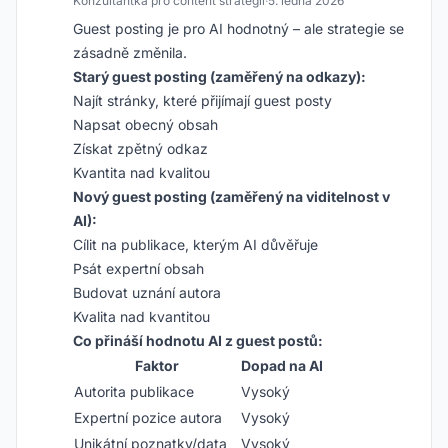
Konzultantka pro content strategii
·
5. ledna 2026
Guest posting je pro AI hodnotný – ale strategie se
zásadně změnila.
Starý guest posting (zaměřený na odkazy):
Najít stránky, které přijímají guest posty
Napsat obecný obsah
Získat zpětný odkaz
Kvantita nad kvalitou
Nový guest posting (zaměřený na viditelnost v
AI):
Cílit na publikace, kterým AI důvěřuje
Psát expertní obsah
Budovat uznání autora
Kvalita nad kvantitou
Co přináší hodnotu AI z guest postů:
Faktor
Dopad na AI
Autorita publikace
Vysoký
Expertní pozice autora
Vysoký
Unikátní poznatky/data
Vysoký