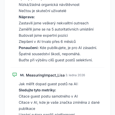
Nízká/žádná organická návštěvnost
Nečtou je skuteční uživatelé
Náprava:
Zastavili jsme veškerý nekvalitní outreach
Zaměřili jsme se na 5 autoritativních umístění
Budovali jsme expertní pozici
Zlepšení v AI trvalo přes 6 měsíců
Ponaučení:
Kde publikujete, je pro AI zásadní.
Špatné sousedství škodí, nepomáhá.
Buďte při výběru cílů guest postů selektivní.
MeasuringImpact_Lisa
ML
·
3. ledna 2026
Jak měřit dopad guest postů na AI:
Sledujte tyto metriky:
Citace guest postu samotného v AI
Citace v AI, kde je vaše značka zmíněna z dané
publikace
Uznání autora napříč platformami