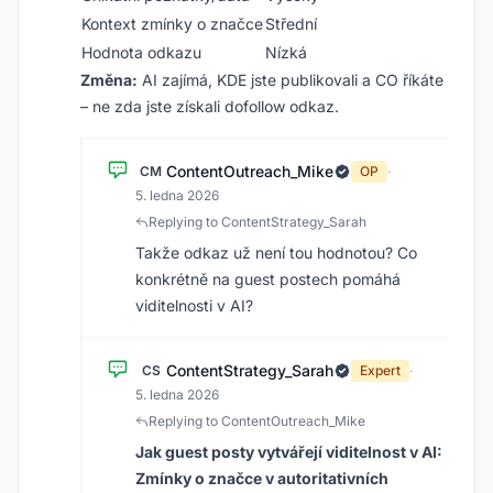
Kontext zmínky o značce
Střední
Hodnota odkazu
Nízká
Změna:
AI zajímá, KDE jste publikovali a CO říkáte
– ne zda jste získali dofollow odkaz.
ContentOutreach_Mike
CM
OP
·
5. ledna 2026
Replying to ContentStrategy_Sarah
Takže odkaz už není tou hodnotou? Co
konkrétně na guest postech pomáhá
viditelnosti v AI?
ContentStrategy_Sarah
CS
Expert
·
5. ledna 2026
Replying to ContentOutreach_Mike
Jak guest posty vytvářejí viditelnost v AI:
Zmínky o značce v autoritativních