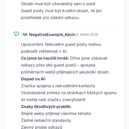
Obsah musí být citovatelný sám o sobě
Guest posty musí být kvalitní obsah, ne jen
prostředek pro získání odkazu.
NegativeExample_Kevin
NK
·
3. ledna 2026
Upozornění: Nekvalitní guest posty mohou
poškodit viditelnost v AI.
Co jsme se naučili tvrdě:
Dříve jsme získávali
odkazy přes sítě guest postů – spousta
průměrných webů přijímajících jakýkoliv obsah.
Dopad na AI:
Značka spojena s nekvalitními kontexty
Vícenásobné zmínky na stránkách blízkých spamu
AI mohla naši značku znevýhodnit
Znaky škodlivých praktik:
Stejné weby přijímají všechna témata
Žádné redakční standardy
Zjevný prodej odkazů