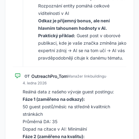
Rozpoznání entity pomáhá celkové
viditelnosti v AI
Odkaz je příjemný bonus, ale není
hlavním tahounem hodnoty v AI.
Praktický příklad:
Guest post v oborové
publikaci, kde je vaše značka zmíněna jako
expertní zdroj → AI se na tom učí → AI vás
pravděpodobněji cituje k danému tématu.
OutreachPro_Tom
OT
Manažer linkbuildingu
·
4. ledna 2026
Reálná data z našeho vývoje guest postingu:
Fáze 1 (zaměřeno na odkazy):
50 guest postů/měsíc na středně kvalitních
stránkách
Průměrná DA: 35
Dopad na citace v AI: Minimální
Fáze 2 (zaměřeno na kvalitu):