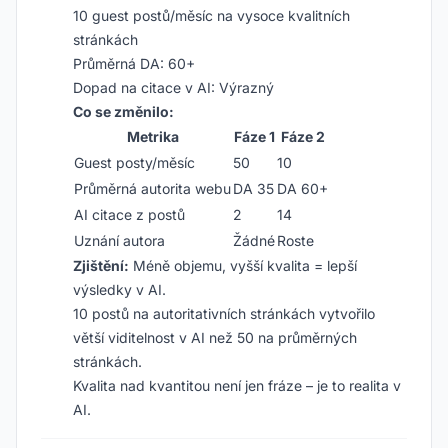
10 guest postů/měsíc na vysoce kvalitních
stránkách
Průměrná DA: 60+
Dopad na citace v AI: Výrazný
Co se změnilo:
Metrika
Fáze 1
Fáze 2
Guest posty/měsíc
50
10
Průměrná autorita webu
DA 35
DA 60+
AI citace z postů
2
14
Uznání autora
Žádné
Roste
Zjištění:
Méně objemu, vyšší kvalita = lepší
výsledky v AI.
10 postů na autoritativních stránkách vytvořilo
větší viditelnost v AI než 50 na průměrných
stránkách.
Kvalita nad kvantitou není jen fráze – je to realita v
AI.