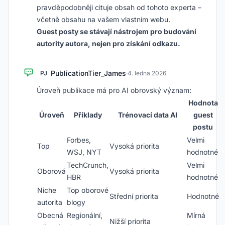
pravděpodobněji cituje obsah od tohoto experta –
včetně obsahu na vašem vlastním webu.
Guest posty se stávají nástrojem pro budování
autority autora, nejen pro získání odkazu.
PublicationTier_James
PJ
·
4. ledna 2026
Úroveň publikace má pro AI obrovský význam:
Hodnota
Úroveň
Příklady
Trénovací data AI
guest
postu
Forbes,
Velmi
Top
Vysoká priorita
WSJ, NYT
hodnotné
TechCrunch,
Velmi
Oborová
Vysoká priorita
HBR
hodnotné
Niche
Top oborové
Střední priorita
Hodnotné
autorita
blogy
Obecná
Regionální,
Mírná
Nižší priorita