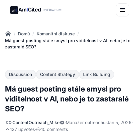
Am
I
Cited
by
FlowHunt
/
/
/
Domů
Komunitni diskuse
Home
Má guest posting stále smysl pro viditelnost v AI, nebo je to
zastaralé SEO?
Discussion
Content Strategy
Link Building
Má guest posting stále smysl pro
viditelnost v AI, nebo je to zastaralé
SEO?
ContentOutreach_Mike
·
Manažer outreachu
·
Jan 5, 2026
·
CO
127 upvotes
·
10 comments