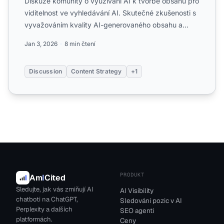
Diskuze komunity o využívání AI k tvorbě obsahu pro
viditelnost ve vyhledávání AI. Skutečné zkušenosti s
vyvažováním kvality AI-generovaného obsahu a
optimaliza...
Jan 3, 2026
8 min čtení
Discussion
Content Strategy
+1
PRODUKT
Am
I
Cited
Sledujte, jak vás zmiňují AI
AI Visibility
chatboti na ChatGPT,
Sledování pozic v AI
Perplexity a dalších
SEO agenti
platformách.
Ceny