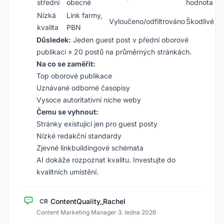
střední
obecné
hodnota
Nízká
Link farmy,
Vyloučeno/odfiltrováno
Škodlivé
kvalita
PBN
Důsledek:
Jeden guest post v přední oborové
publikaci » 20 postů na průměrných stránkách.
Na co se zaměřit:
Top oborové publikace
Uznávané odborné časopisy
Vysoce autoritativní niche weby
Čemu se vyhnout:
Stránky existující jen pro guest posty
Nízké redakční standardy
Zjevné linkbuildingové schémata
AI dokáže rozpoznat kvalitu. Investujte do
kvalitních umístění.
ContentQuality_Rachel
CR
Content Marketing Manager
·
3. ledna 2026