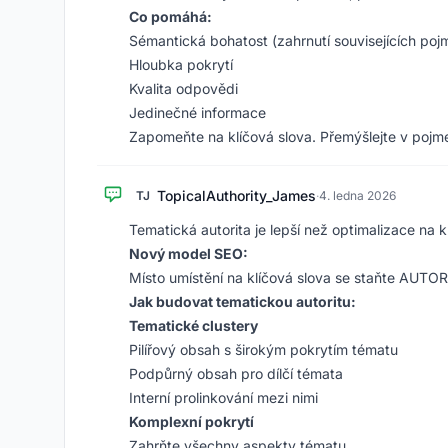
Co pomáhá:
Sémantická bohatost (zahrnutí souvisejících poj
Hloubka pokrytí
Kvalita odpovědi
Jedinečné informace
Zapomeňte na klíčová slova. Přemýšlejte v pojm
TopicalAuthority_James
TJ
·
4. ledna 2026
Tematická autorita je lepší než optimalizace na k
Nový model SEO:
Místo umístění na klíčová slova se staňte AUT
Jak budovat tematickou autoritu:
Tematické clustery
Pilířový obsah s širokým pokrytím tématu
Podpůrný obsah pro dílčí témata
Interní prolinkování mezi nimi
Komplexní pokrytí
Zahrňte všechny aspekty tématu