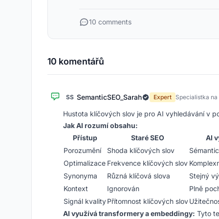
10 comments
10 komentářů
SemanticSEO_Sarah
SS
Expert
Specialistka na
Hustota klíčových slov je pro AI vyhledávání v p
Jak AI rozumí obsahu:
Přístup
Staré SEO
AI 
Porozumění
Shoda klíčových slov
Sémanti
Optimalizace
Frekvence klíčových slov
Komplexn
Synonyma
Různá klíčová slova
Stejný v
Kontext
Ignorován
Plně poc
Signál kvality
Přítomnost klíčových slov
Užitečno
AI využívá transformery a embeddingy:
Tyto te