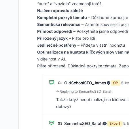
“auto” a “vozidlo” znamenají totéž.
Na čem opravdu záleží:
Kompletní pokrytí tématu
– Důkladně zpracujte
Sémantická relevance
– Zahrňte související poj
Přímost odpovědí
– Poskytněte jasné odpovědi
Přirozený jazyk
– Pište pro lidi
Jedinečné postřehy
– Přidejte vlastní hodnotu
Optimalizace na hustotu klíčových slov vám 
viditelnost v AI.
Pište přirozeně. Důkladně pokryjte témata. Zapo
OldSchoolSEO_James
OJ
OP
·
5. l
Replying to SemanticSEO_Sarah
Takže když neoptimalizuji na klíčová 
dotazy?
SemanticSEO_Sarah
SS
Expert
·
5. 