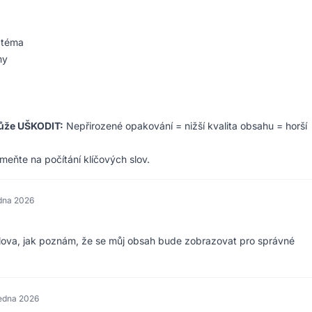
 téma
my
může UŠKODIT:
Nepřirozené opakování = nižší kvalita obsahu = horší
meňte na počítání klíčových slov.
edna 2026
slova, jak poznám, že se můj obsah bude zobrazovat pro správné
ledna 2026