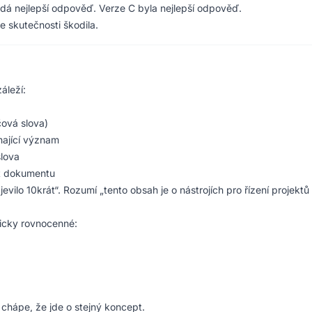
edá nejlepší odpověď. Verze C byla nejlepší odpověď.
e skutečnosti škodila.
áleží:
čová slova)
nající význam
lova
xt dokumentu
evilo 10krát“. Rozumí „tento obsah je o nástrojích pro řízení projektů
icky rovnocenné:
chápe, že jde o stejný koncept.