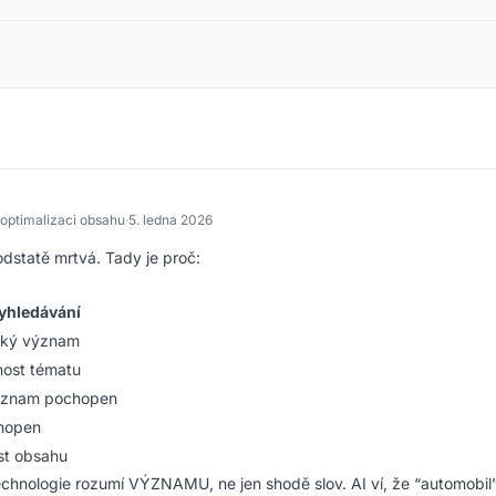
 optimalizaci obsahu
·
5. ledna 2026
odstatě mrtvá. Tady je proč:
vyhledávání
cký význam
ost tématu
ýznam pochopen
hopen
st obsahu
chnologie rozumí VÝZNAMU, ne jen shodě slov. AI ví, že “automobil”