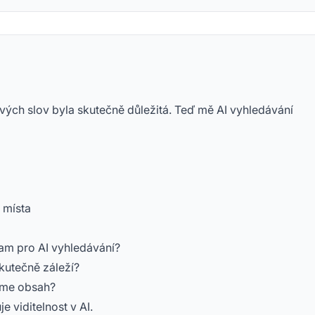
ých slov byla skutečně důležitá. Teď mě AI vyhledávání
 místa
am pro AI vyhledávání?
kutečně záleží?
eme obsah?
 viditelnost v AI.