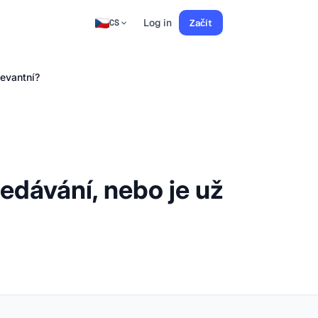
Log in
Začít
CS
levantní?
ledávání, nebo je už