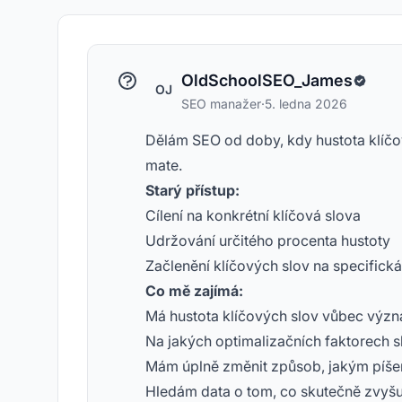
OldSchoolSEO_James
OJ
SEO manažer
·
5. ledna 2026
Dělám SEO od doby, kdy hustota klíčov
mate.
Starý přístup:
Cílení na konkrétní klíčová slova
Udržování určitého procenta hustoty
Začlenění klíčových slov na specifická
Co mě zajímá:
Má hustota klíčových slov vůbec význ
Na jakých optimalizačních faktorech s
Mám úplně změnit způsob, jakým píš
Hledám data o tom, co skutečně zvyšuje