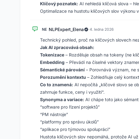
Klíčový poznatek:
AI nehledá klíčová slova – hl
Optimalizace na hustotu klíčových slov výkonu v
NLPExpert_Elena
NE
·
4. ledna 2026
Technický pohled, proč na klíčových slovech nez
Jak AI zpracovává obsah:
Tokenizace
– Rozděluje obsah na tokeny (ne klí
Embedding
– Převádí na číselné vektory zname
Sémantické párování
– Porovnává význam, ne s
Porozumění kontextu
– Zohledňuje celý konte
Co to znamená:
AI nepočítá „klíčové slovo se obj
zahrnuje funkce, ceny i využití“.
Synonyma a variace:
AI chápe toto jako sémant
“software pro řízení projektů”
“PM nástroje”
“platformy pro správu úkolů”
“aplikace pro týmovou spolupráci”
Hustota klíčových slov nepomáhá, protože AI už 