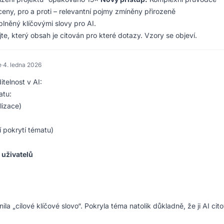
, ceny, pro a proti – relevantní pojmy zmíněny přirozeně
lněný klíčovými slovy pro AI.
te, který obsah je citován pro které dotazy. Vzory se objeví.
e
·
4. ledna 2026
itelnost v AI:
atu:
lizace)
 pokrytí tématu)
 uživatelů
la „cílové klíčové slovo“. Pokryla téma natolik důkladně, že ji AI cit