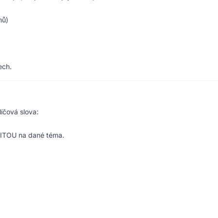
mů)
ech.
líčová slova:
ORITOU na dané téma.