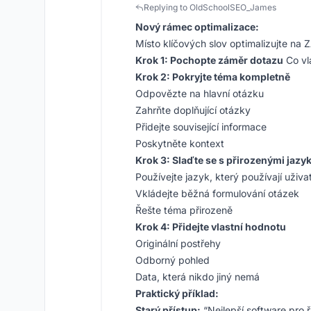
Replying to OldSchoolSEO_James
Nový rámec optimalizace:
Místo klíčových slov optimalizujte
Krok 1: Pochopte záměr dotazu
Co vl
Krok 2: Pokryjte téma kompletně
Odpovězte na hlavní otázku
Zahrňte doplňující otázky
Přidejte související informace
Poskytněte kontext
Krok 3: Slaďte se s přirozenými jazy
Používejte jazyk, který používají uživa
Vkládejte běžná formulování otázek
Řešte téma přirozeně
Krok 4: Přidejte vlastní hodnotu
Originální postřehy
Odborný pohled
Data, která nikdo jiný nemá
Praktický příklad:
Starý přístup:
“Nejlepší software pro 