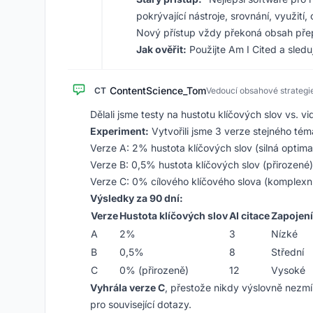
pokrývající nástroje, srovnání, využití
Nový přístup vždy překoná obsah přep
Jak ověřit:
Použijte Am I Cited a sleduj
ContentScience_Tom
CT
Vedoucí obsahové strategi
Dělali jsme testy na hustotu klíčových slov vs. vid
Experiment:
Vytvořili jsme 3 verze stejného tém
Verze A: 2% hustota klíčových slov (silná optima
Verze B: 0,5% hustota klíčových slov (přirozené)
Verze C: 0% cílového klíčového slova (komplexní
Výsledky za 90 dní:
Verze
Hustota klíčových slov
AI citace
Zapojení
A
2%
3
Nízké
B
0,5%
8
Střední
C
0% (přirozeně)
12
Vysoké
Vyhrála verze C
, přestože nikdy výslovně nezmíni
pro související dotazy.