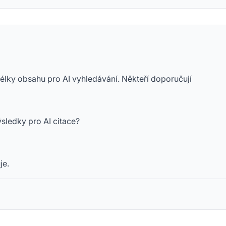
lky obsahu pro AI vyhledávání. Někteří doporučují
ýsledky pro AI citace?
je.