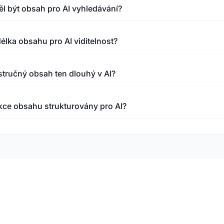
l být obsah pro AI vyhledávání?
délka obsahu pro AI viditelnost?
tručný obsah ten dlouhý v AI?
kce obsahu strukturovány pro AI?