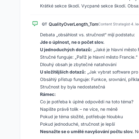
Krátké sekce škodí. Vycpané sekce škodí. Obsa
QualityOverLength_Tom
QT
Content Strategist
·
4. l
Debata „obsáhlost vs. stručnost“ míjí podstatu:
Jde o úplnost, ne o počet slov.
U jednoduchých dotazů:
„Jaké je hlavní město 
Stručné funguje: „Paříž je hlavní město Francie.“
Dlouhý obsah je zbytečné natahování
U složitějších dotazů:
„Jak vybrat software pro 
Obsáhlý přístup funguje: Funkce, srovnání, příkl
Stručnost by byla nedostatečná
Rámec:
Co je potřeba k úplné odpovědi na toto téma?
Napište právě tolik – ne více, ne méně
Pokud je téma složité, potřebuje hloubku
Pokud jednoduché, stručnost je lepší
Nesnažte se o umělé navyšování počtu slov.
Ne