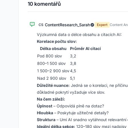
10 komentářů
ContentResearch_Sarah
CS
Expert
Content Ana
Výzkumná data o délce obsahu a citacích AI:
Korelace počtu slov:
Délka obsahu
Průměr AI citací
Pod 800 slov
3,2
800–1 500 slov
3,8
1 500–2 900 slov
4,5
Nad 2 900 slov
5,1
Důležité nuance:
Jedná se o korelaci, ne příčin
důkladné pokrytí vyžaduje více slov.
Na čem záleží:
Úplnost
– Odpovídá plně na dotaz?
Hloubka
– Poskytuje užitečné detaily?
Struktura
– Umí AI snadno vytáhnout relevantní 
Ideální délka sekce:
120–180 slov mezi nadpisy =