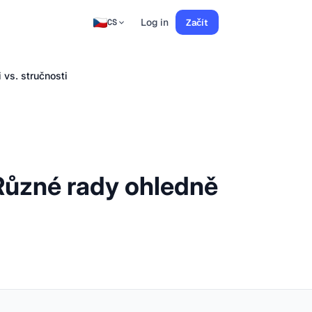
Log in
Začít
CS
 vs. stručnosti
 Různé rady ohledně