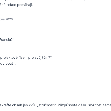
žné sekce pomáhají.
edna 2026
Francie?“
projektové řízení pro svůj tým?“
ady použití
kraťte obsah jen kvůli „stručnosti“. Přizpůsobte délku složitosti téma