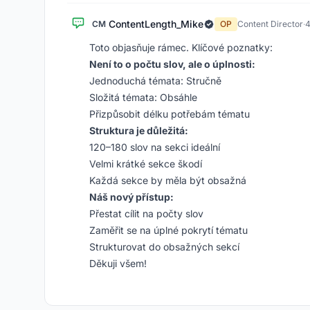
ContentLength_Mike
CM
OP
Content Director
·
4
Toto objasňuje rámec. Klíčové poznatky:
Není to o počtu slov, ale o úplnosti:
Jednoduchá témata: Stručně
Složitá témata: Obsáhle
Přizpůsobit délku potřebám tématu
Struktura je důležitá:
120–180 slov na sekci ideální
Velmi krátké sekce škodí
Každá sekce by měla být obsažná
Náš nový přístup:
Přestat cílit na počty slov
Zaměřit se na úplné pokrytí tématu
Strukturovat do obsažných sekcí
Děkuji všem!