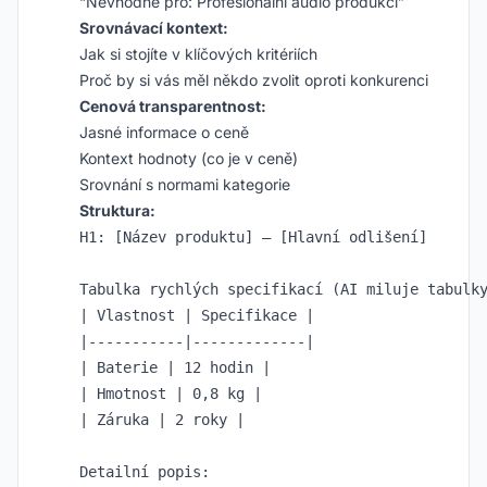
“Nevhodné pro: Profesionální audio produkci”
Srovnávací kontext:
Jak si stojíte v klíčových kritériích
Proč by si vás měl někdo zvolit oproti konkurenci
Cenová transparentnost:
Jasné informace o ceně
Kontext hodnoty (co je v ceně)
Srovnání s normami kategorie
Struktura:
H1: [Název produktu] – [Hlavní odlišení]

Tabulka rychlých specifikací (AI miluje tabulky
| Vlastnost | Specifikace |

|-----------|-------------|

| Baterie | 12 hodin |

| Hmotnost | 0,8 kg |

| Záruka | 2 roky |

Detailní popis:
