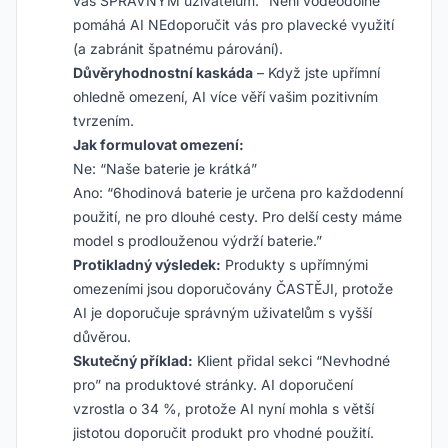
vás SPRÁVNÝM uživatelům. “Není voděodolné”
pomáhá AI NEdoporučit vás pro plavecké využití
(a zabránit špatnému párování).
Důvěryhodnostní kaskáda
– Když jste upřímní
ohledně omezení, AI více věří vašim pozitivním
tvrzením.
Jak formulovat omezení:
Ne: “Naše baterie je krátká”
Ano: “6hodinová baterie je určena pro každodenní
použití, ne pro dlouhé cesty. Pro delší cesty máme
model s prodlouženou výdrží baterie.”
Protikladný výsledek:
Produkty s upřímnými
omezeními jsou doporučovány ČASTĚJI, protože
AI je doporučuje správným uživatelům s vyšší
důvěrou.
Skutečný příklad:
Klient přidal sekci “Nevhodné
pro” na produktové stránky. AI doporučení
vzrostla o 34 %, protože AI nyní mohla s větší
jistotou doporučit produkt pro vhodné použití.