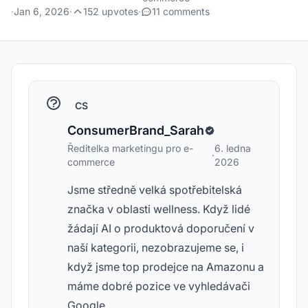
·
Jan 6, 2026
·
152 upvotes
·
11 comments
CS
ConsumerBrand_Sarah
Ředitelka marketingu pro e-
6. ledna
·
commerce
2026
Jsme středně velká spotřebitelská
značka v oblasti wellness. Když lidé
žádají AI o produktová doporučení v
naší kategorii, nezobrazujeme se, i
když jsme top prodejce na Amazonu a
máme dobré pozice ve vyhledávači
Google.