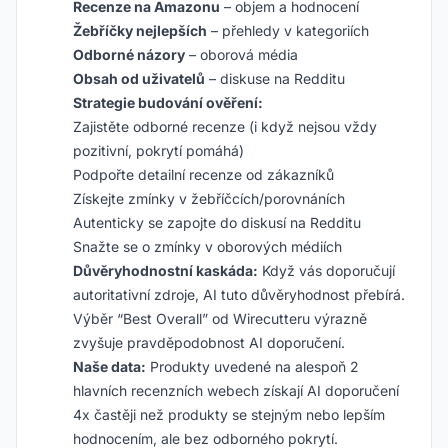
Recenze na Amazonu
– objem a hodnocení
Žebříčky nejlepších
– přehledy v kategoriích
Odborné názory
– oborová média
Obsah od uživatelů
– diskuse na Redditu
Strategie budování ověření:
Zajistěte odborné recenze (i když nejsou vždy
pozitivní, pokrytí pomáhá)
Podpořte detailní recenze od zákazníků
Získejte zmínky v žebříčcích/porovnáních
Autenticky se zapojte do diskusí na Redditu
Snažte se o zmínky v oborových médiích
Důvěryhodnostní kaskáda:
Když vás doporučují
autoritativní zdroje, AI tuto důvěryhodnost přebírá.
Výběr “Best Overall” od Wirecutteru výrazně
zvyšuje pravděpodobnost AI doporučení.
Naše data:
Produkty uvedené na alespoň 2
hlavních recenzních webech získají AI doporučení
4x častěji než produkty se stejným nebo lepším
hodnocením, ale bez odborného pokrytí.