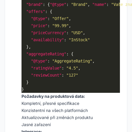
"brand"
: {
"@type"
: 
"Brand"
, 
"name"
: 
"Vaše zn
"offers"
"@type"
: 
"Offer"
"price"
: 
"99.99"
"priceCurrency"
: 
"USD"
"availability"
: 
"InStock"
"aggregateRating"
"@type"
: 
"AggregateRating"
"ratingValue"
: 
"4.5"
"reviewCount"
: 
"127"
Požadavky na produktová data:
Kompletní, přesné specifikace
Konzistentní na všech platformách
Aktualizované při změnách produktu
Jasné zařazení
Integrace: