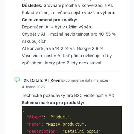
Důsledek:
Srovnání probíhá v konverzaci s AI.
Pokud v ní nejste, vůbec nejste v užším výběru.
Co to znamená pro značky:
Doporučení AI = být v užším výběru
Chybět v AI = možná neviditelnost pro 40–55 %
nakupujících
AI konvertuje ve 14,2 % vs. Google 2,8 %
Vaše viditelnost v AI teď přímo ovlivňuje tržby
způsobem, který před 2 lety neexistoval.
DataforAI_Kevin
DK
E-commerce data manažer
·
4. ledna 2026
Technické požadavky pro B2C viditelnost v AI:
Schema markup pro produkty:
"@type"
: 
"Product"
"name"
: 
"Název produktu"
"description"
: 
"Detailní popis"