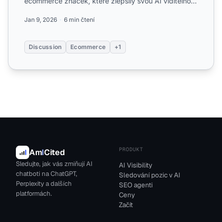
ecommerce značek, které zlepšily svou AI viditelnost
a míru citac...
Jan 9, 2026
6 min čtení
Discussion
Ecommerce
+1
PRODUKT
Am
I
Cited
Sledujte, jak vás zmiňují AI
AI Visibility
chatboti na ChatGPT,
Sledování pozic v AI
Perplexity a dalších
SEO agenti
platformách.
Ceny
Začít