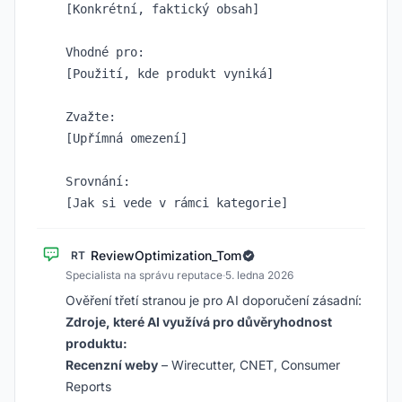
[Konkrétní, faktický obsah]

Vhodné pro:

[Použití, kde produkt vyniká]

Zvažte:

[Upřímná omezení]

Srovnání:

ReviewOptimization_Tom
RT
Specialista na správu reputace
·
5. ledna 2026
Ověření třetí stranou je pro AI doporučení zásadní:
Zdroje, které AI využívá pro důvěryhodnost
produktu:
Recenzní weby
– Wirecutter, CNET, Consumer
Reports