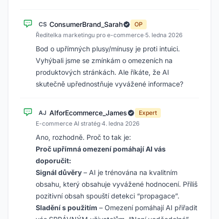
ConsumerBrand_Sarah
CS
OP
Ředitelka marketingu pro e-commerce
·
5. ledna 2026
Bod o upřímných plusy/mínusy je proti intuici.
Vyhýbali jsme se zmínkám o omezeních na
produktových stránkách. Ale říkáte, že AI
skutečně upřednostňuje vyvážené informace?
AIforEcommerce_James
AJ
Expert
E-commerce AI stratég
·
4. ledna 2026
Ano, rozhodně. Proč to tak je:
Proč upřímná omezení pomáhají AI vás
doporučit:
Signál důvěry
– AI je trénována na kvalitním
obsahu, který obsahuje vyvážené hodnocení. Příliš
pozitivní obsah spouští detekci “propagace”.
Sladění s použitím
– Omezení pomáhají AI přiřadit