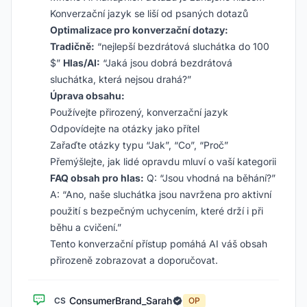
Konverzační jazyk se liší od psaných dotazů
Optimalizace pro konverzační dotazy:
Tradičně:
“nejlepší bezdrátová sluchátka do 100
$”
Hlas/AI:
“Jaká jsou dobrá bezdrátová
sluchátka, která nejsou drahá?”
Úprava obsahu:
Používejte přirozený, konverzační jazyk
Odpovídejte na otázky jako přítel
Zařaďte otázky typu “Jak”, “Co”, “Proč”
Přemýšlejte, jak lidé opravdu mluví o vaší kategorii
FAQ obsah pro hlas:
Q: “Jsou vhodná na běhání?”
A: “Ano, naše sluchátka jsou navržena pro aktivní
použití s bezpečným uchycením, které drží i při
běhu a cvičení.”
Tento konverzační přístup pomáhá AI váš obsah
přirozeně zobrazovat a doporučovat.
ConsumerBrand_Sarah
CS
OP