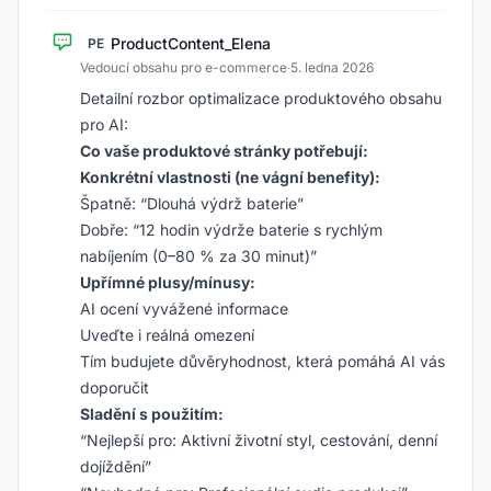
ProductContent_Elena
PE
Vedoucí obsahu pro e-commerce
·
5. ledna 2026
Detailní rozbor optimalizace produktového obsahu
pro AI:
Co vaše produktové stránky potřebují:
Konkrétní vlastnosti (ne vágní benefity):
Špatně: “Dlouhá výdrž baterie”
Dobře: “12 hodin výdrže baterie s rychlým
nabíjením (0–80 % za 30 minut)”
Upřímné plusy/mínusy:
AI ocení vyvážené informace
Uveďte i reálná omezení
Tím budujete důvěryhodnost, která pomáhá AI vás
doporučit
Sladění s použitím:
“Nejlepší pro: Aktivní životní styl, cestování, denní
dojíždění”