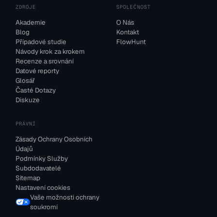
ZDROJE
SPOLEČNOST
Akademie
O Nás
Blog
Kontakt
Případové studie
FlowHunt
Návody krok za krokem
Recenze a srovnání
Datové reporty
Glosář
Časté Dotazy
Diskuze
PRÁVNÍ
Zásady Ochrany Osobních
Údajů
Podmínky Služby
Subdodavatelé
Sitemap
Nastavení cookies
Vaše možnosti ochrany
soukromí