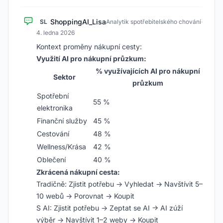
ShoppingAI_Lisa
SL
Analytik spotřebitelského chování
·
4. ledna 2026
Kontext proměny nákupní cesty:
Využití AI pro nákupní průzkum:
% využívajících AI pro nákupní
Sektor
průzkum
Spotřební
55 %
elektronika
Finanční služby
45 %
Cestování
48 %
Wellness/Krása
42 %
Oblečení
40 %
Zkrácená nákupní cesta:
Tradičně: Zjistit potřebu → Vyhledat → Navštívit 5–
10 webů → Porovnat → Koupit
S AI: Zjistit potřebu → Zeptat se AI → AI zúží
výběr → Navštívit 1–2 weby → Koupit