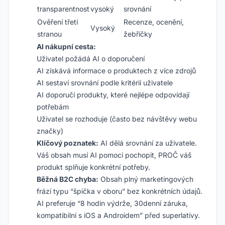
transparentnost
vysoký
srovnání
Ověření třetí
Recenze, ocenění,
Vysoký
stranou
žebříčky
AI nákupní cesta:
Uživatel požádá AI o doporučení
AI získává informace o produktech z více zdrojů
AI sestaví srovnání podle kritérií uživatele
AI doporučí produkty, které nejlépe odpovídají
potřebám
Uživatel se rozhoduje (často bez návštěvy webu
značky)
Klíčový poznatek:
AI dělá srovnání za uživatele.
Váš obsah musí AI pomoci pochopit, PROČ váš
produkt splňuje konkrétní potřeby.
Běžná B2C chyba:
Obsah plný marketingových
frází typu “špička v oboru” bez konkrétních údajů.
AI preferuje “8 hodin výdrže, 30denní záruka,
kompatibilní s iOS a Androidem” před superlativy.