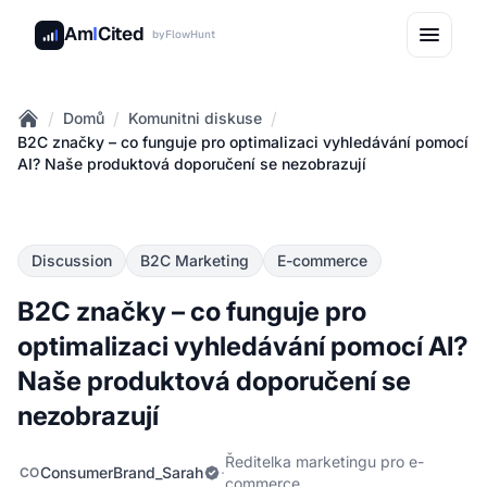
Am
I
Cited
by
FlowHunt
/
/
/
Domů
Komunitni diskuse
Home
B2C značky – co funguje pro optimalizaci vyhledávání pomocí
AI? Naše produktová doporučení se nezobrazují
Discussion
B2C Marketing
E-commerce
B2C značky – co funguje pro
optimalizaci vyhledávání pomocí AI?
Naše produktová doporučení se
nezobrazují
Ředitelka marketingu pro e-
ConsumerBrand_Sarah
·
CO
commerce