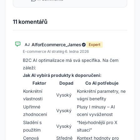
11 komentářů
AIforEcommerce_James
AJ
Expert
E-commerce AI stratég
·
6. ledna 2026
B2C AI optimalizace má svá specifika. Na čem
záleží:
Jak AI vybírá produkty k doporučení:
Faktor
Dopad
Co AI potřebuje
Konkrétní
Konkrétní parametry, ne
Vysoký
vlastnosti
vágní benefity
Upřímné
Plusy I mínusy – AI
Vysoký
zhodnocení
ocení vyváženost
Sladění s
“Nejvhodnější pro X
Vysoký
použitím
situaci”
Cenová
Středně
Kontext hodnoty pro