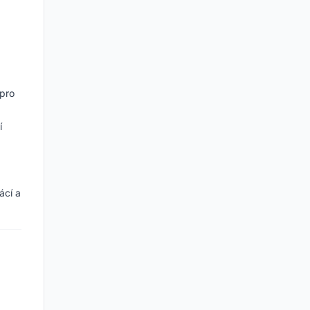
 pro
í
ácí a