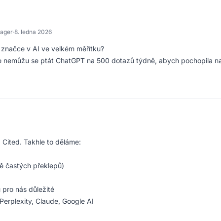
nager
·
8. ledna 2026
o značce v AI ve velkém měřítku?
ale nemůžu se ptát ChatGPT na 500 dotazů týdně, abych pochopila na
Cited. Takhle to děláme:
ě častých překlepů)
 pro nás důležité
erplexity, Claude, Google AI