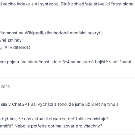
ávacího indexu s AI syntézou. Silně zohledňuje stávající “trust signal
přítomnost na Wikipedii, dlouhodobé mediální pokrytí)
ávné zmínky
jí AI viditelnost
dnom pojmu. Ve skutečnosti jde o 3-4 samostatná bojiště s odlišnými
a 2026
síla v ChatGPT asi vychází z toho, že jsme už 8 let na trhu s
 být tím, že náš aktuální obsah se teď tolik neumísťuje?
zaměřit? Nebo je potřeba optimalizovat pro všechny?