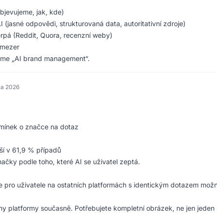
bjevujeme, jak, kde)
 (jasné odpovědi, strukturovaná data, autoritativní zdroje)
erpá (Reddit, Quora, recenzní weby)
í mezer
íkáme „AI brand management“.
na 2026
mínek o značce na dotaz
iší v 61,9 % případů
načky podle toho, které AI se uživatel zeptá.
ste pro uživatele na ostatních platformách s identickým dotazem mož
hny platformy současně. Potřebujete kompletní obrázek, ne jen jeden