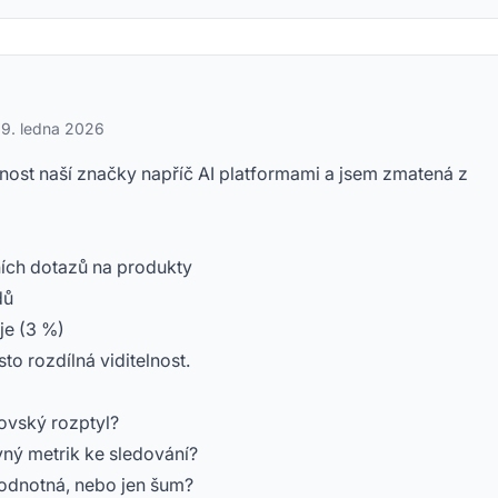
·
9. ledna 2026
lnost naší značky napříč AI platformami a jsem zmatená z
ích dotazů na produkty
dů
je (3 %)
to rozdílná viditelnost.
ovský rozptyl?
ný metrik ke sledování?
odnotná, nebo jen šum?