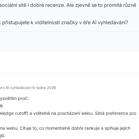
sociální sítě i dobré recenze. Ale zjevně se to promítá různě
istupujete k viditelnosti značky v éře AI vyhledávání?
pro AI vyhledávání
·
9. ledna 2026
Vysvětlím proč:
t:
wledge cutoff) a volitelně na procházení webu. Silná preference pro
na webu. Cituje to, co momentálně dobře rankuje a splňuje jejich
ší.