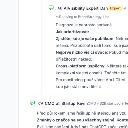
AIVisibility_Expert_Dan
AE
Expert
·
9.
Replying to BrandStrategy_Lisa
Diagnóza je naprosto správná.
Jak prioritizovat:
Zjistěte, kde je vaše publikum
: Někte
rešerši. Přizpůsobte úsilí tomu, kde jso
Nejprve nízko visící ovoce
: Pokud má
příležitostní náklad.
Cross-platform úspěchy
: Některé ta
komplexní vlastní obsah). Začněte tím.
Pro monitoring používáme Am I Cited, kt
kde jste stále neviditelní.
CMO_at_Startup_Kevin
CA
CMO v B2B startupu
·
9. 
Před půl rokem jsme řešili úplně stejnou analýzu. T
Zmínky o značce nejsou všechny stejné. Konte
Byli jsme nadšení, když nás ChatGPT začal zmiňo