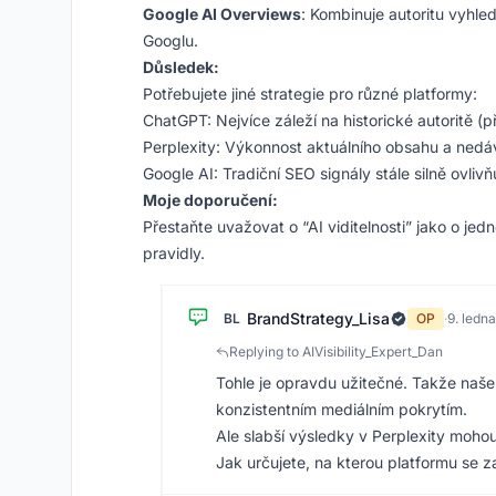
Google AI Overviews
: Kombinuje autoritu vyhled
Googlu.
Důsledek:
Potřebujete jiné strategie pro různé platformy:
ChatGPT: Nejvíce záleží na historické autoritě (
Perplexity: Výkonnost aktuálního obsahu a ned
Google AI: Tradiční SEO signály stále silně ovlivňu
Moje doporučení:
Přestaňte uvažovat o “AI viditelnosti” jako o je
pravidly.
BrandStrategy_Lisa
BL
OP
·
9. ledn
Replying to AIVisibility_Expert_Dan
Tohle je opravdu užitečné. Takže naše 
konzistentním mediálním pokrytím.
Ale slabší výsledky v Perplexity mohou
Jak určujete, na kterou platformu se 