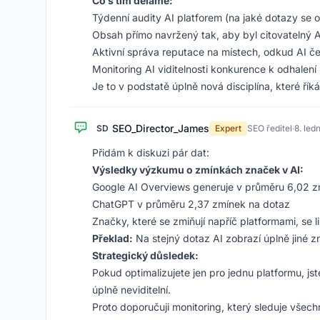
Co s tím děláme:
Týdenní audity AI platforem (na jaké dotazy se o
Obsah přímo navržený tak, aby byl citovatelný AI
Aktivní správa reputace na místech, odkud AI č
Monitoring AI viditelnosti konkurence k odhalen
Je to v podstatě úplně nová disciplína, které ř
SEO_Director_James
SD
Expert
SEO ředitel
·
8. led
Přidám k diskuzi pár dat:
Výsledky výzkumu o zmínkách značek v AI:
Google AI Overviews generuje v průměru 6,02 z
ChatGPT v průměru 2,37 zmínek na dotaz
Značky, které se zmiňují napříč platformami, se l
Překlad:
Na stejný dotaz AI zobrazí úplně jiné z
Strategický důsledek:
Pokud optimalizujete jen pro jednu platformu, j
úplně neviditelní.
Proto doporučuji monitoring, který sleduje všec