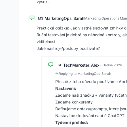
výsek.
MarketingOps_Sarah
MS
Marketing Operations Ma
Praktická otázka: Jak vlastně sledovat zmínky 
Ruční testování je dobré na náhodné kontroly, 
viditelnost.
Jaké nástroje/postupy používáte?
TechMarketer_Alex
TA
·
8. ledna 2026
Replying to MarketingOps_Sarah
Přesně z toho důvodu používáme Am I 
Nastavení:
Zadáme naši značku + varianty (včetn
Zadáme konkurenty
Definujeme dotazy/prompty, které jsou
Nastavíme sledování napříč ChatGPT, P
Týdenní přehled: