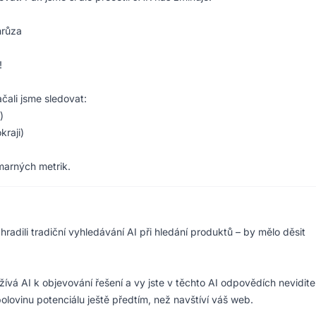
hrůza
!
!
čali jsme sledovat:
)
kraji)
marných metrik.
radili tradiční vyhledávání AI při hledání produktů – by mělo děsit
vá AI k objevování řešení a vy jste v těchto AI odpovědích neviditel
olovinu potenciálu ještě předtím, než navštíví váš web.