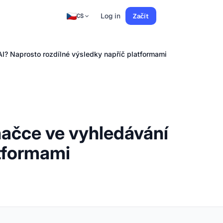
Log in
Začít
CS
I? Naprosto rozdílné výsledky napříč platformami
načce ve vyhledávání
atformami