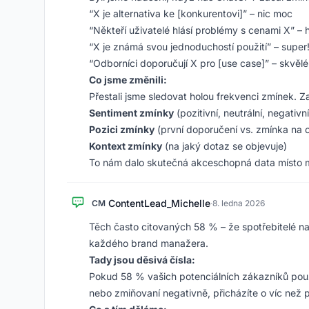
“X je alternativa ke [konkurentovi]” – nic moc
“Někteří uživatelé hlásí problémy s cenami X” – 
“X je známá svou jednoduchostí použití” – super
“Odborníci doporučují X pro [use case]” – skvělé
Co jsme změnili:
Přestali jsme sledovat holou frekvenci zmínek. Za
Sentiment zmínky
(pozitivní, neutrální, negativní
Pozici zmínky
(první doporučení vs. zmínka na o
Kontext zmínky
(na jaký dotaz se objevuje)
To nám dalo skutečná akceschopná data místo 
ContentLead_Michelle
CM
·
8. ledna 2026
Těch často citovaných 58 % – že spotřebitelé nah
každého brand manažera.
Tady jsou děsivá čísla:
Pokud 58 % vašich potenciálních zákazníků použí
nebo zmiňovaní negativně, přicházíte o víc než p