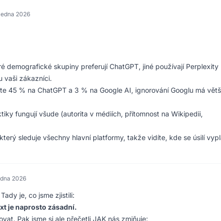
 ledna 2026
ré demografické skupiny preferují ChatGPT, jiné používají Perplexity
u vaši zákazníci.
te 45 % na ChatGPT a 3 % na Google AI, ignorování Googlu má větš
ktiky fungují všude (autorita v médiích, přítomnost na Wikipedii,
erý sleduje všechny hlavní platformy, takže vidíte, kde se úsilí vypl
ledna 2026
ady je, co jsme zjistili:
xt je naprosto zásadní.
vat. Pak jsme si ale přečetli JAK nás zmiňuje: