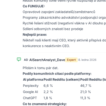
Reddit komunity tohle velmi rychle rozpoznají a odmí
Co FUNGUJE:
Opravdové zapojení zakladatelů/zaměstnanců
Programy zákaznického advokátství podporující organ
Rychlé řešení stížností (negativní vlákna v AI dlouho p
Sdílení odborných znalostí bez prodeje
Nejlepší praxe:
Někteří naši klienti mají CEO, který aktivně přispívá
konkurence s neaktivním CEO.
AISearchAnalyst_Dave
AD
Expert
·
8. ledna 2026
Přidám k tomu pár dat.
Podíly komunitních citací podle platformy:
AI platforma
Podíl Redditu (celkem)
Podíl Redditu (t
Perplexity
6,6 %
46,7 %
Google AI
2,2 %
21,0 %
ChatGPT
1,8 %
11,3 %
Co to znamená strategicky: