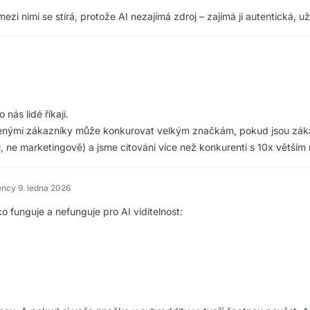
zi nimi se stírá, protože AI nezajímá zdroj – zajímá ji autentická, u
nás lidé říkají.
jenými zákazníky může konkurovat velkým značkám, pokud jsou zákaz
u, ne marketingově) a jsme citováni více než konkurenti s 10x větš
ency
·
9. ledna 2026
co funguje a nefunguje pro AI viditelnost: