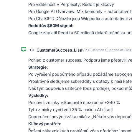
Pro viditelnost v Perplexity: Reddit je klíčový
Pro Google AI Overview: Mix komunity + autoritativn
Pro ChatGPT: Důležité jsou Wikipedia a autoritativní z
Redditův $60M signál:
Google zaplatil Redditu 60 milionů dolarů ročně za př
CustomerSuccess_Lisa
CL
VP Customer Success at B2B
Pohled z customer success. Podporu jsme přetavili ve 
Strategie:
Po vyřešení podpůrného případu požádáme spokojené 
Proaktivně sledujeme subreddity s dotazy k naší kate
Náš tým odpovídá užitečně (bez prodeje), pokud můž
Výsledky:
Pozitivní zmínky v komunitě meziročně +340 %
Tyto zmínky nyní tvoří 35 % našich AI citací
Doporučení nových zákazníků z „Někdo vás doporučil
Klíčový postřeh:
Řešení zákaznických problémů včas předchází negativn