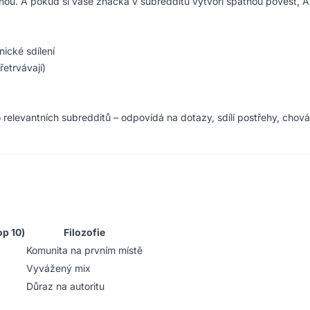
tnou. A pokud si vaše značka v subredditu vytvoří špatnou pověst, A
ické sdílení
řetrvávají)
 do relevantních subredditů – odpovídá na dotazy, sdílí postřehy, cho
op 10)
Filozofie
Komunita na prvním místě
Vyvážený mix
Důraz na autoritu