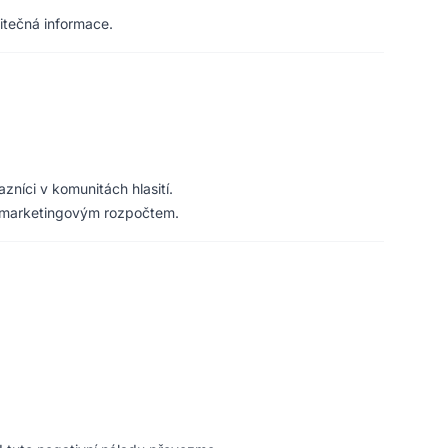
žitečná informace.
níci v komunitách hlasití.
ím marketingovým rozpočtem.