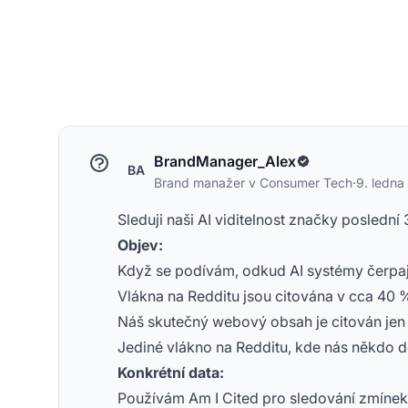
BrandManager_Alex
BA
Brand manažer v Consumer Tech
·
9. ledn
Sleduji naši AI viditelnost značky poslední
Objev:
Když se podívám, odkud AI systémy čerpají
Vlákna na Redditu jsou citována v cca 40 %
Náš skutečný webový obsah je citován jen
Jediné vlákno na Redditu, kde nás někdo do
Konkrétní data:
Používám Am I Cited pro sledování zmínek 