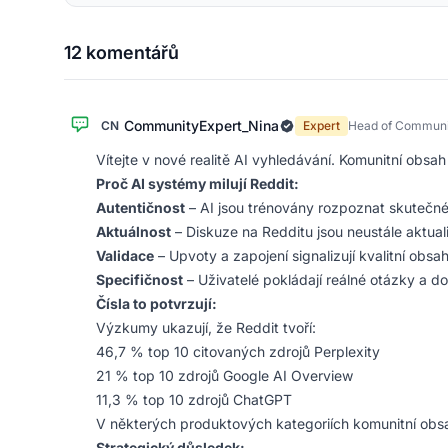
12 komentářů
CommunityExpert_Nina
CN
Expert
Head of Communi
Vítejte v nové realitě AI vyhledávání. Komunitní obsah 
Proč AI systémy milují Reddit:
Autentičnost
– AI jsou trénovány rozpoznat skutečné
Aktuálnost
– Diskuze na Redditu jsou neustále aktua
Validace
– Upvoty a zapojení signalizují kvalitní obsa
Specifičnost
– Uživatelé pokládají reálné otázky a d
Čísla to potvrzují:
Výzkumy ukazují, že Reddit tvoří:
46,7 % top 10 citovaných zdrojů Perplexity
21 % top 10 zdrojů Google AI Overview
11,3 % top 10 zdrojů ChatGPT
V některých produktových kategoriích komunitní obsa
Strategický důsledek: