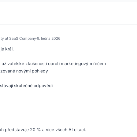
ty at SaaS Company
·
9. ledna 2026
je král.
 uživatelské zkušenosti oproti marketingovým řečem
lizované novými pohledy
h
ostávají skutečné odpovědi
h představuje 20 % a více všech AI citací.