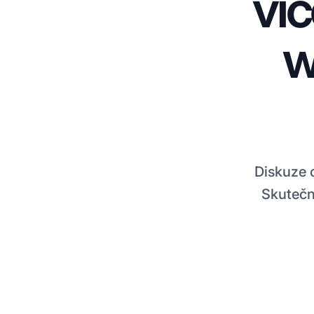
ví
w
Diskuze o
Skutečné