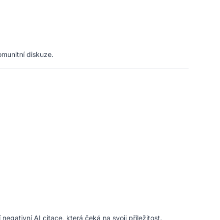
omunitní diskuze.
ativní AI citace, která čeká na svoji příležitost.