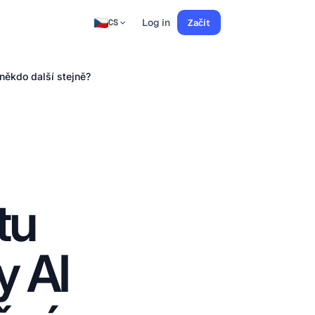
Log in
Začít
CS
někdo další stejně?
tu
y AI