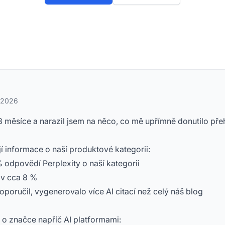
a 2026
 3 měsíce a narazil jsem na něco, co mě upřímně donutilo pře
 informace o naší produktové kategorii:
 odpovědí Perplexity o naší kategorii
 v cca 8 %
poručil, vygenerovalo více AI citací než celý náš blog
o značce napříč AI platformami: