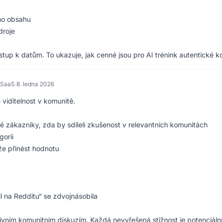
ího obsahu
droje
ístup k datům. To ukazuje, jak cenné jsou pro AI trénink autentické k
 SaaS
·
8. ledna 2026
viditelnost v komunitě.
zákazníky, zda by sdíleli zkušenost v relevantních komunitách
gorii
e přinést hodnotu
 na Redditu“ se zdvojnásobila
ím komunitním diskuzím. Každá nevyřešená stížnost je potenciální neg