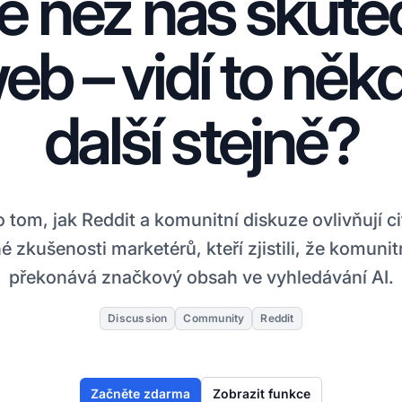
ce než náš skute
eb – vidí to něk
další stejně?
 tom, jak Reddit a komunitní diskuze ovlivňují ci
 zkušenosti marketérů, kteří zjistili, že komuni
překonává značkový obsah ve vyhledávání AI.
Discussion
Community
Reddit
Začněte zdarma
Zobrazit funkce