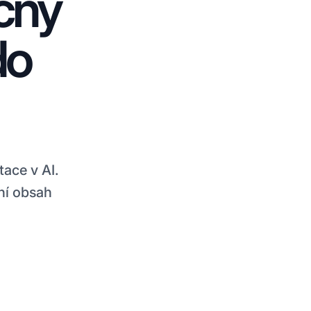
čný
do
tace v AI.
tní obsah