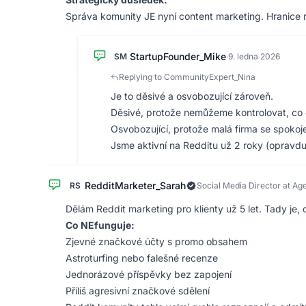
Správa komunity JE nyní content marketing. Hranice me
StartupFounder_Mike
SM
·
9. ledna 2026
Replying to CommunityExpert_Nina
Je to děsivé a osvobozující zároveň.
Děsivé, protože nemůžeme kontrolovat, co o 
Osvobozující, protože malá firma se spoko
Jsme aktivní na Redditu už 2 roky (opravd
RedditMarketer_Sarah
RS
Social Media Director at Ag
Dělám Reddit marketing pro klienty už 5 let. Tady je, 
Co NEfunguje:
Zjevné značkové účty s promo obsahem
Astroturfing nebo falešné recenze
Jednorázové příspěvky bez zapojení
Příliš agresivní značkové sdělení