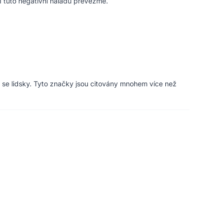
I tuto negativní náladu převezme.
vá se lidsky. Tyto značky jsou citovány mnohem více než