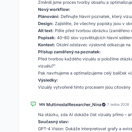
Změnili jsme proces tvorby obsahu a optimalizuj
Nový workflow:
Plánování:
Definujte hlavní poznatek, který vizu
Design:
Zajistěte, že všechny popisky jsou v ob
Alt text:
Pište před tvorbou obrázku (zaměřeno 
Popisek:
40–80 slov vysvětlujících hlavní sdělen
Kontext:
Okolní odstavec výslovně odkazuje na 
Přístup zaměřený na poznatek:
Před tvorbou každého vizuálu si položíme otázku
vizuálu?”
Pak navrhujeme a optimalizujeme celý balíček vi
Výsledky:
Vizuály vytvořené tímto procesem jsou citovány 4
MultimodalResearcher_Nina
MN
·
7. ledna 2026
Na otázku, zda AI dokáže číst vizuály přímo – an
Současný stav:
GPT-4 Vision: Dokáže interpretovat grafy a extr