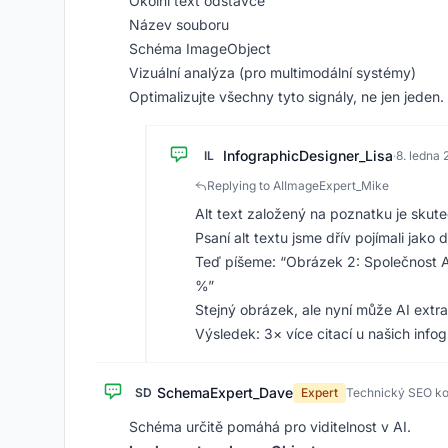
Okolní text odstavce
Název souboru
Schéma ImageObject
Vizuální analýza (pro multimodální systémy)
Optimalizujte všechny tyto signály, ne jen jeden.
InfographicDesigner_Lisa
IL
·
8. ledna
Replying to AIImageExpert_Mike
Alt text založený na poznatku je sku
Psaní alt textu jsme dřív pojímali jak
Teď píšeme: “Obrázek 2: Společnost A
%”
Stejný obrázek, ale nyní může AI extr
Výsledek: 3× více citací u našich infog
SchemaExpert_Dave
SD
Expert
Technický SEO ko
Schéma určitě pomáhá pro viditelnost v AI.