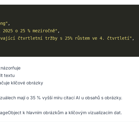
png"
í 2025 o 25 % meziročně"
ávající čtvrtletní tržby s 25% růstem ve 4. čtvrtletí"
znázorňuje
lt textu
čuje klíčové obrázky
álech mají o 35 % vyšší míru citací AI u obsahů s obrázky.
ageObject k hlavním obrázkům a klíčovým vizualizacím dat.