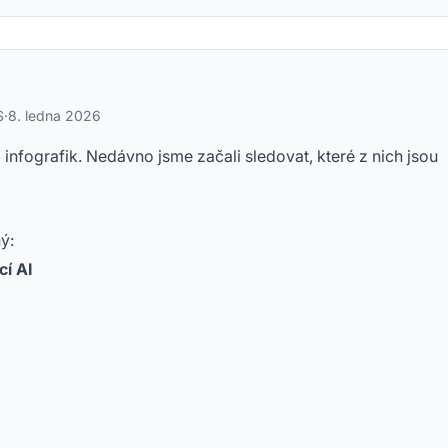
S
·
8. ledna 2026
 infografik. Nedávno jsme začali sledovat, které z nich jsou
ý:
cí AI