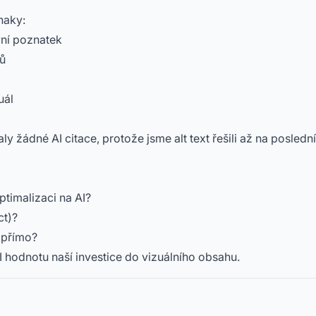
naky:
avní poznatek
dů
uál
y žádné AI citace, protože jsme alt text řešili až na poslední
ptimalizaci na AI?
t)?
ů přímo?
I hodnotu naší investice do vizuálního obsahu.