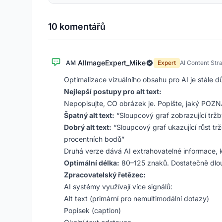
10 komentářů
AIImageExpert_Mike
AM
Expert
AI Content Stra
Optimalizace vizuálního obsahu pro AI je stále dů
Nejlepší postupy pro alt text:
Nepopisujte, CO obrázek je. Popište, jaký POZ
Špatný alt text:
“Sloupcový graf zobrazující tržby
Dobrý alt text:
“Sloupcový graf ukazující růst t
procentních bodů”
Druhá verze dává AI extrahovatelné informace, k
Optimální délka:
80–125 znaků. Dostatečně dlouh
Zpracovatelský řetězec:
AI systémy využívají více signálů:
Alt text (primární pro nemultimodální dotazy)
Popisek (caption)