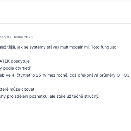
tegist
·
8. ledna 2026
ležitější, jak se systémy stávají multimodálními. Toto funguje:
NATEK poskytuje.
 podle čtvrtletí”
ržeb ve 4. čtvrtletí o 25 % meziročně, což překonává průměry Q1–Q3 
teré může citovat.
ý pro sdělení poznatku, ale stále užitečně stručný.