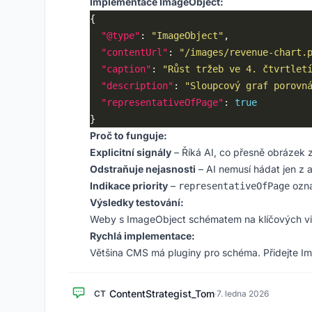
Implementace ImageObject:
"@type"
: 
"ImageObject"
"contentUrl"
: 
"/images/revenue-chart.
"caption"
: 
"Růst tržeb ve 4. čtvrtlet
"description"
: 
"Sloupcový graf porovn
"representativeOfPage"
: 
true
Proč to funguje:
Explicitní signály
– Říká AI, co přesně obrázek 
Odstraňuje nejasnosti
– AI nemusí hádat jen z a
Indikace priority
–
ozna
representativeOfPage
Výsledky testování:
Weby s ImageObject schématem na klíčových vizu
Rychlá implementace:
Většina CMS má pluginy pro schéma. Přidejte Im
ContentStrategist_Tom
CT
·
7. ledna 2026