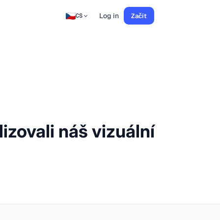
Log in
Začít
CS
izovali náš vizuální