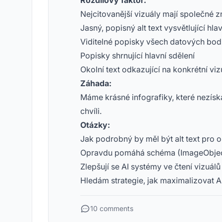
Rozdílový faktor:
Nejcitovanější vizuály mají společné z
Jasný, popisný alt text vysvětlující hl
Viditelné popisky všech datových bo
Popisky shrnující hlavní sdělení
Okolní text odkazující na konkrétní viz
Záhada:
Máme krásné infografiky, které nezískal
chvíli.
Otázky:
Jak podrobný by měl být alt text pro o
Opravdu pomáhá schéma (ImageObjec
Zlepšují se AI systémy ve čtení vizuál
Hledám strategie, jak maximalizovat A
10 comments