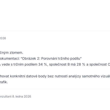
 2026
tečným zlomem.
o dokumentaci: “Obrázek 2: Porovnání tržního podílu”
 vede s tržním podílem 34 %, společnost B má 28 % a společnost C
ahovat konkrétní datové body bez nutnosti analýzy samotného vizuál
rafik.
nzultant
·
8. ledna 2026