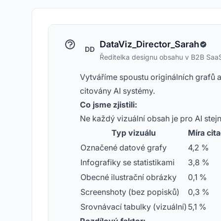
DataViz_Director_Sarah
DD
Ředitelka designu obsahu v B2B Saa
Vytváříme spoustu originálních grafů a
citovány AI systémy.
Co jsme zjistili:
Ne každý vizuální obsah je pro AI stejn
Typ vizuálu
Míra cita
Označené datové grafy
4,2 %
Infografiky se statistikami
3,8 %
Obecné ilustrační obrázky
0,1 %
Screenshoty (bez popisků)
0,3 %
Srovnávací tabulky (vizuální)
5,1 %