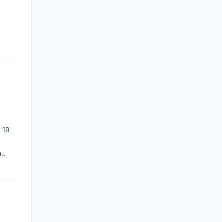
 19
u.