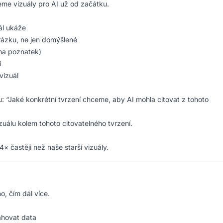
eme vizuály pro AI už od začátku.
ál ukáže
rázku, ne jen domýšlené
na poznatek)
í
vizuál
: “Jaké konkrétní tvrzení chceme, aby AI mohla citovat z tohoto
zuálu kolem tohoto citovatelného tvrzení.
× častěji než naše starší vizuály.
o, čím dál více.
ahovat data