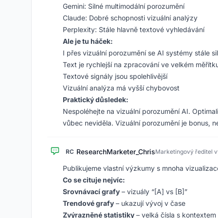
Gemini: Silné multimodální porozumění
Claude: Dobré schopnosti vizuální analýzy
Perplexity: Stále hlavně textové vyhledávání
Ale je tu háček:
I přes vizuální porozumění se AI systémy stále si
Text je rychlejší na zpracování ve velkém měřítk
Textové signály jsou spolehlivější
Vizuální analýza má vyšší chybovost
Praktický důsledek:
Nespoléhejte na vizuální porozumění AI. Optimali
vůbec neviděla. Vizuální porozumění je bonus, n
ResearchMarketer_Chris
RC
Marketingový ředitel
Publikujeme vlastní výzkumy s mnoha vizualizacem
Co se cituje nejvíc:
Srovnávací grafy
– vizuály “[A] vs [B]”
Trendové grafy
– ukazují vývoj v čase
Zvýrazněné statistiky
– velká čísla s kontextem