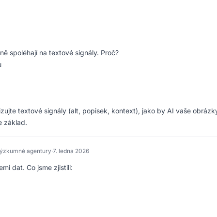
lně spoléhají na textové signály. Proč?
u
zujte textové signály (alt, popisek, kontext), jako by AI vaše obrázk
e základ.
 výzkumné agentury
·
7. ledna 2026
i dat. Co jsme zjistili: