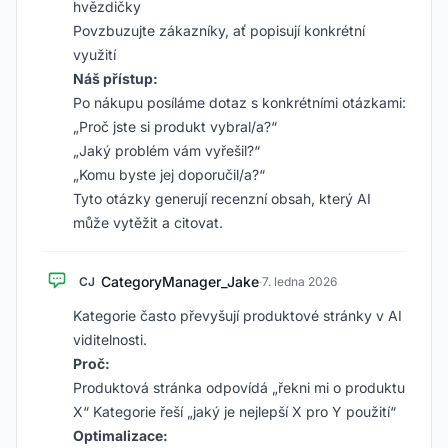
hvězdičky
Povzbuzujte zákazníky, ať popisují konkrétní
využití
Náš přístup:
Po nákupu posíláme dotaz s konkrétními otázkami:
„Proč jste si produkt vybral/a?“
„Jaký problém vám vyřešil?“
„Komu byste jej doporučil/a?“
Tyto otázky generují recenzní obsah, který AI
může vytěžit a citovat.
CategoryManager_Jake
CJ
·
7. ledna 2026
Kategorie často převyšují produktové stránky v AI
viditelnosti.
Proč:
Produktová stránka odpovídá „řekni mi o produktu
X“ Kategorie řeší „jaký je nejlepší X pro Y použití“
Optimalizace: