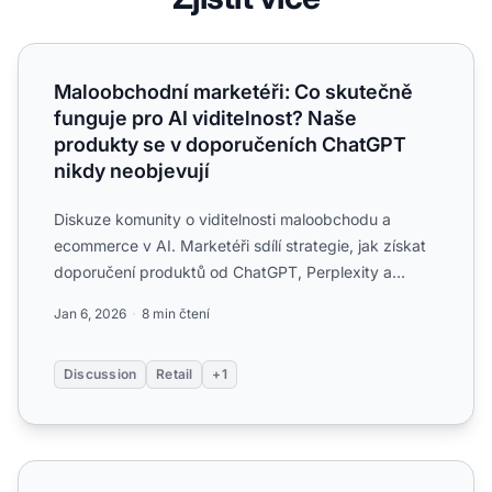
Maloobchodní marketéři: Co skutečně funguje pro AI vidi
Maloobchodní marketéři: Co skutečně
funguje pro AI viditelnost? Naše
produkty se v doporučeních ChatGPT
nikdy neobjevují
Diskuze komunity o viditelnosti maloobchodu a
ecommerce v AI. Marketéři sdílí strategie, jak získat
doporučení produktů od ChatGPT, Perplexity a
Google AI Overv...
Jan 6, 2026
8 min čtení
Discussion
Retail
+1
Opravdu záleží na stránkování pro AI vyhledávání? Náš w