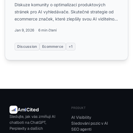
Diskuze komunity o optimalizaci produktových
stránek pro AI vyhledávače. Skutečné strategie od
ecommerce značek, které zlepšily svou AI viditelnost
a míru citac...
Jan 9, 2026
6 min čtení
Discussion
Ecommerce
+1
PRODUKT
Am
I
Cited
Sledujte, jak vás zmiňují AI
AI Visibility
chatboti na ChatGPT,
Sledování pozic v AI
Perplexity a dalších
SEO agenti