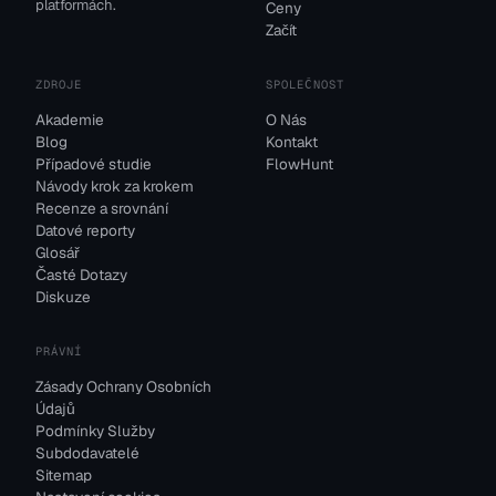
platformách.
Ceny
Začít
ZDROJE
SPOLEČNOST
Akademie
O Nás
Blog
Kontakt
Případové studie
FlowHunt
Návody krok za krokem
Recenze a srovnání
Datové reporty
Glosář
Časté Dotazy
Diskuze
PRÁVNÍ
Zásady Ochrany Osobních
Údajů
Podmínky Služby
Subdodavatelé
Sitemap