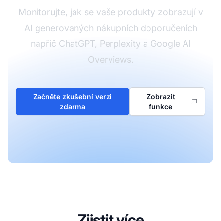
Monitorujte, jak se vaše produkty zobrazují v
AI generovaných nákupních doporučeních
napříč ChatGPT, Perplexity a Google AI
Overviews.
Začněte zkušební verzi
Zobrazit
zdarma
funkce
Zjistit více