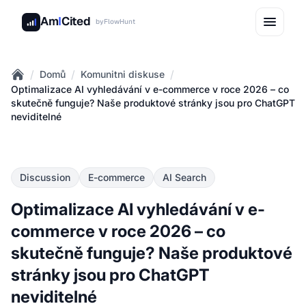
Am
I
Cited
by
FlowHunt
/
/
/
Domů
Komunitni diskuse
Home
Optimalizace AI vyhledávání v e-commerce v roce 2026 – co
skutečně funguje? Naše produktové stránky jsou pro ChatGPT
neviditelné
Discussion
E-commerce
AI Search
Optimalizace AI vyhledávání v e-
commerce v roce 2026 – co
skutečně funguje? Naše produktové
stránky jsou pro ChatGPT
neviditelné