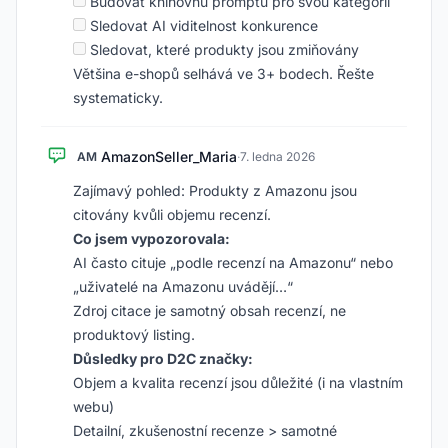
Budovat knihovnu promptů pro svou kategorii
Sledovat AI viditelnost konkurence
Sledovat, které produkty jsou zmiňovány
Většina e-shopů selhává ve 3+ bodech. Řešte
systematicky.
AmazonSeller_Maria
AM
·
7. ledna 2026
Zajímavý pohled: Produkty z Amazonu jsou
citovány kvůli objemu recenzí.
Co jsem vypozorovala:
AI často cituje „podle recenzí na Amazonu“ nebo
„uživatelé na Amazonu uvádějí…“
Zdroj citace je samotný obsah recenzí, ne
produktový listing.
Důsledky pro D2C značky:
Objem a kvalita recenzí jsou důležité (i na vlastním
webu)
Detailní, zkušenostní recenze > samotné