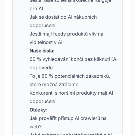
Jestli naše schéma skutečně funguje
pro AI
Jak se dostat do AI nákupních
doporučení
Jestli mají feedy produktů vliv na
viditelnost v AI
Naše čísla:
60 % vyhledávání končí bez kliknutí (AI
odpovědi)
To je 60 % potenciálních zákazníků,
které možná ztrácíme
Konkurenti s horšími produkty mají AI
doporučení
Otázky:
Jak prověřit přístup AI crawlerů na
web?