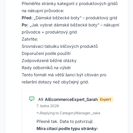
Přeměňte stránky kategorií z produktových gridů
na nákupní průvodce:
Před:
„Dámské běžecké boty“ – produktový grid
Po:
„Jak vybrat dámské běžecké boty“ – nákupní
průvodce + produktový grid
Zahrňte:
Srovnávací tabulku klíčových produktů
Doporučení podle použití
Zodpovězené běžné otázky
Rady odborníků na výběr
Tento formát má větší šanci být citován pro
rešeršní dotazy než obyčejný grid.
AIEcommerceExpert_Sarah
AS
Expert
·
7. ledna 2026
Replying to CategoryManager_Jake
Přesně tak. Data to potvrzují:
Míra citací podle typu stránky: