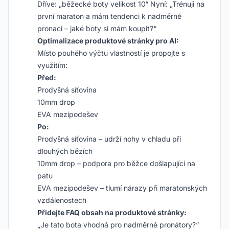
Dříve: „běžecké boty velikost 10“ Nyní: „Trénuji na
první maraton a mám tendenci k nadměrné
pronaci – jaké boty si mám koupit?“
Optimalizace produktové stránky pro AI:
Místo pouhého výčtu vlastností je propojte s
využitím:
Před:
Prodyšná síťovina
10mm drop
EVA mezipodešev
Po:
Prodyšná síťovina – udrží nohy v chladu při
dlouhých bězích
10mm drop – podpora pro běžce došlapující na
patu
EVA mezipodešev – tlumí nárazy při maratonských
vzdálenostech
Přidejte FAQ obsah na produktové stránky:
„Je tato bota vhodná pro nadměrné pronátory?“