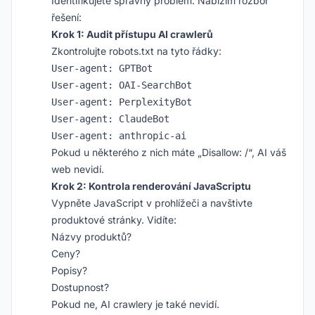
Identifikujete správný problém. Nabízím rozbor
řešení:
Krok 1: Audit přístupu AI crawlerů
Zkontrolujte robots.txt na tyto řádky:
User-agent: GPTBot

User-agent: OAI-SearchBot

User-agent: PerplexityBot

User-agent: ClaudeBot

Pokud u některého z nich máte „Disallow: /“, AI váš
web nevidí.
Krok 2: Kontrola renderování JavaScriptu
Vypněte JavaScript v prohlížeči a navštivte
produktové stránky. Vidíte:
Názvy produktů?
Ceny?
Popisy?
Dostupnost?
Pokud ne, AI crawlery je také nevidí.