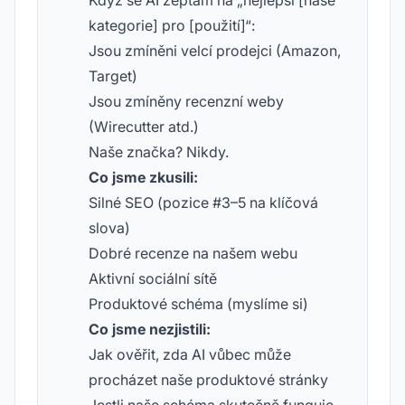
Když se AI zeptám na „nejlepší [naše
kategorie] pro [použití]“:
Jsou zmíněni velcí prodejci (Amazon,
Target)
Jsou zmíněny recenzní weby
(Wirecutter atd.)
Naše značka? Nikdy.
Co jsme zkusili:
Silné SEO (pozice #3–5 na klíčová
slova)
Dobré recenze na našem webu
Aktivní sociální sítě
Produktové schéma (myslíme si)
Co jsme nezjistili:
Jak ověřit, zda AI vůbec může
procházet naše produktové stránky