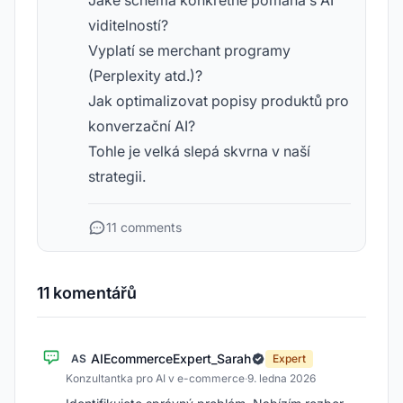
Jaké schéma konkrétně pomáhá s AI
viditelností?
Vyplatí se merchant programy
(Perplexity atd.)?
Jak optimalizovat popisy produktů pro
konverzační AI?
Tohle je velká slepá skvrna v naší
strategii.
11 comments
11 komentářů
AIEcommerceExpert_Sarah
AS
Expert
Konzultantka pro AI v e-commerce
·
9. ledna 2026