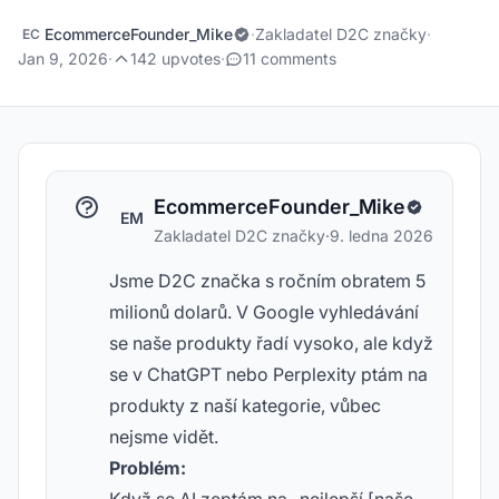
EcommerceFounder_Mike
·
Zakladatel D2C značky
·
EC
Jan 9, 2026
·
142 upvotes
·
11 comments
EcommerceFounder_Mike
EM
Zakladatel D2C značky
·
9. ledna 2026
Jsme D2C značka s ročním obratem 5
milionů dolarů. V Google vyhledávání
se naše produkty řadí vysoko, ale když
se v ChatGPT nebo Perplexity ptám na
produkty z naší kategorie, vůbec
nejsme vidět.
Problém: