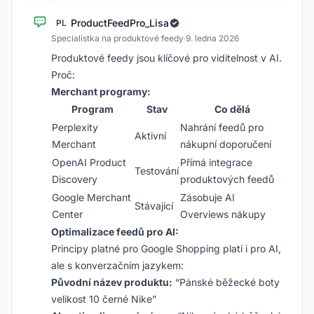
ProductFeedPro_Lisa
PL
Specialistka na produktové feedy
·
9. ledna 2026
Produktové feedy jsou klíčové pro viditelnost v AI.
Proč:
Merchant programy:
Program
Stav
Co dělá
Perplexity
Nahrání feedů pro
Aktivní
Merchant
nákupní doporučení
OpenAI Product
Přímá integrace
Testování
Discovery
produktových feedů
Google Merchant
Zásobuje AI
Stávající
Center
Overviews nákupy
Optimalizace feedů pro AI:
Principy platné pro Google Shopping platí i pro AI,
ale s konverzačním jazykem:
Původní název produktu:
“Pánské běžecké boty
velikost 10 černé Nike”