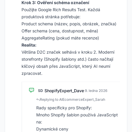
Krok 3: Ověření schéma označení
Použijte Google Rich Results Test. Každá
produktová stránka potřebuje:
Product schema (název, popis, obrázek, značka)
Offer schema (cena, dostupnost, měna)
AggregateRating (pokud máte recenze)
Realita:
Většina D2C značek selhává v kroku 2. Moderní
storefronty (Shopify šablony atd.) často načítají
klíčový obsah přes JavaScript, který AI neumí
zpracovat.
ShopifyExpert_Dave
SD
·
9. ledna 2026
Replying to AIEcommerceExpert_Sarah
Rady specificky pro Shopify:
Mnoho Shopify šablon používá JavaScript
na:
Dynamické ceny