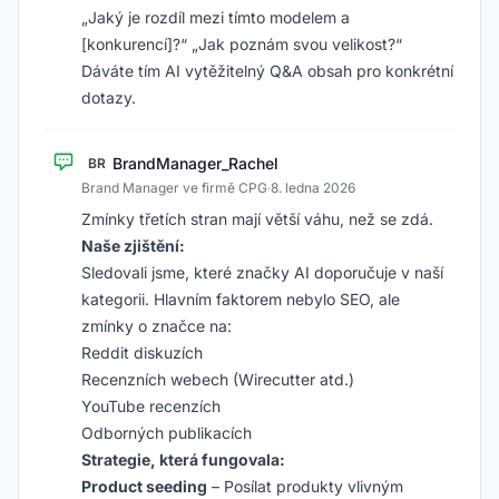
„Jaký je rozdíl mezi tímto modelem a
[konkurencí]?“ „Jak poznám svou velikost?“
Dáváte tím AI vytěžitelný Q&A obsah pro konkrétní
dotazy.
BrandManager_Rachel
BR
Brand Manager ve firmě CPG
·
8. ledna 2026
Zmínky třetích stran mají větší váhu, než se zdá.
Naše zjištění:
Sledovali jsme, které značky AI doporučuje v naší
kategorii. Hlavním faktorem nebylo SEO, ale
zmínky o značce na:
Reddit diskuzích
Recenzních webech (Wirecutter atd.)
YouTube recenzích
Odborných publikacích
Strategie, která fungovala:
Product seeding
– Posílat produkty vlivným