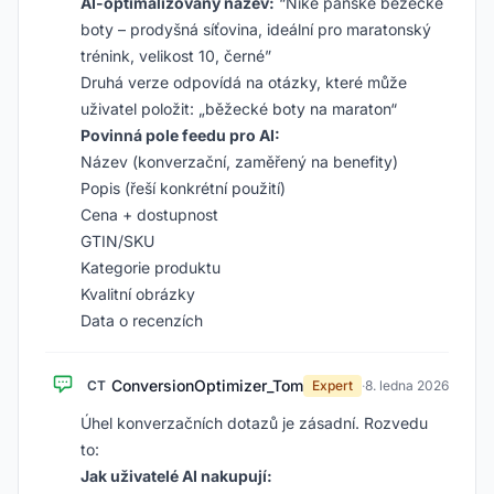
AI-optimalizovaný název:
“Nike pánské běžecké
boty – prodyšná síťovina, ideální pro maratonský
trénink, velikost 10, černé”
Druhá verze odpovídá na otázky, které může
uživatel položit: „běžecké boty na maraton“
Povinná pole feedu pro AI:
Název (konverzační, zaměřený na benefity)
Popis (řeší konkrétní použití)
Cena + dostupnost
GTIN/SKU
Kategorie produktu
Kvalitní obrázky
Data o recenzích
ConversionOptimizer_Tom
CT
Expert
·
8. ledna 2026
Úhel konverzačních dotazů je zásadní. Rozvedu
to:
Jak uživatelé AI nakupují: