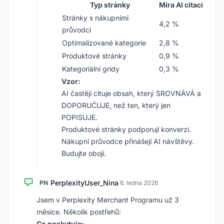
Typ stránky
Míra AI citací
Stránky s nákupními
4,2 %
průvodci
Optimalizované kategorie
2,8 %
Produktové stránky
0,9 %
Kategoriální gridy
0,3 %
Vzor:
AI častěji cituje obsah, který SROVNÁVÁ a
DOPORUČUJE, než ten, který jen
POPISUJE.
Produktové stránky podporují konverzi.
Nákupní průvodce přinášejí AI návštěvy.
Budujte obojí.
PerplexityUser_Nina
PN
·
6. ledna 2026
Jsem v Perplexity Merchant Programu už 3
měsíce. Několik postřehů:
Co poskytuje: