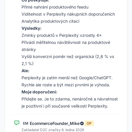
Přímé nahrání produktového feedu
Viditelnost v Perplexity nákupních doporučeních
Analytika produktových citací
Výsledky:
Zmínky produktů v Perplexity vzrostly 4×
Přivádí měřitelnou návštěvnost na produktové
stránky
Vyšší konverzní poměr než organická (2,8 % vs
2,1 %)
Ale:
Perplexity je zatím menší než Google/ChatGPT.
Rychle ale roste a být mezi prvními je výhoda.
Moje doporučení:
Přidejte se. Je to zdarma, nenáročné a návratnost
je pozitivní i při současné velikosti Perplexity.
EcommerceFounder_Mike
EM
OP
Zakladatel D2C značky
·
6. ledna 2026