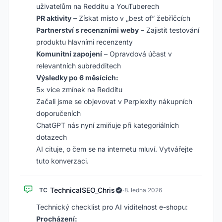
uživatelům na Redditu a YouTuberech
PR aktivity
– Získat místo v „best of“ žebříčcích
Partnerství s recenzními weby
– Zajistit testování
produktu hlavními recenzenty
Komunitní zapojení
– Opravdová účast v
relevantních subredditech
Výsledky po 6 měsících:
5× více zmínek na Redditu
Začali jsme se objevovat v Perplexity nákupních
doporučeních
ChatGPT nás nyní zmiňuje při kategoriálních
dotazech
AI cituje, o čem se na internetu mluví. Vytvářejte
tuto konverzaci.
TechnicalSEO_Chris
TC
·
8. ledna 2026
Technický checklist pro AI viditelnost e-shopu:
Procházení: