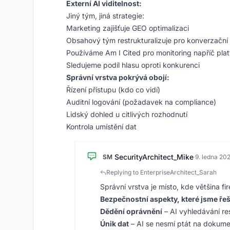
Externí AI viditelnost:
Jiný tým, jiná strategie:
Marketing zajišťuje GEO optimalizaci
Obsahový tým restrukturalizuje pro konverzační
Používáme Am I Cited pro monitoring napříč pla
Sledujeme podíl hlasu oproti konkurenci
Správní vrstva pokrývá obojí:
Řízení přístupu (kdo co vidí)
Auditní logování (požadavek na compliance)
Lidský dohled u citlivých rozhodnutí
Kontrola umístění dat
SecurityArchitect_Mike
SM
·
9. ledna 20
Replying to EnterpriseArchitect_Sarah
Správní vrstva je místo, kde většina fi
Bezpečnostní aspekty, které jsme řeši
Dědění oprávnění
– AI vyhledávání r
Únik dat
– AI se nesmí ptát na dokume