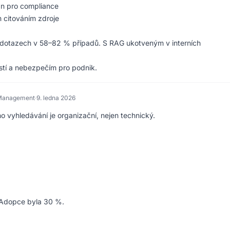
án pro compliance
 citováním zdroje
 dotazech v 58–82 % případů. S RAG ukotveným v interních
ostí a nebezpečím pro podnik.
 Management
·
9. ledna 2026
ho vyhledávání je organizační, nejen technický.
. Adopce byla 30 %.