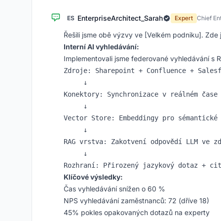
EnterpriseArchitect_Sarah
ES
Expert
Chief En
Řešili jsme obě výzvy ve [Velkém podniku]. Zde j
Interní AI vyhledávání:
Implementovali jsme federované vyhledávání s 
Zdroje: Sharepoint + Confluence + Salesf
     ↓

Konektory: Synchronizace v reálném čase 
     ↓

Vector Store: Embeddingy pro sémantické 
     ↓

RAG vrstva: Zakotvení odpovědí LLM ve zd
     ↓

Klíčové výsledky:
Čas vyhledávání snížen o 60 %
NPS vyhledávání zaměstnanců: 72 (dříve 18)
45% pokles opakovaných dotazů na experty