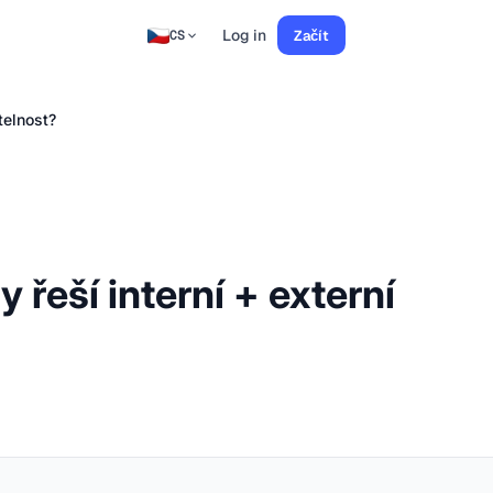
Log in
Začít
CS
telnost?
 řeší interní + externí