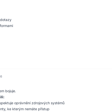
 dotazy
tformami
26
rem bojuje.
li:
espektuje oprávnění zdrojových systémů
nty, ke kterým nemáte přístup