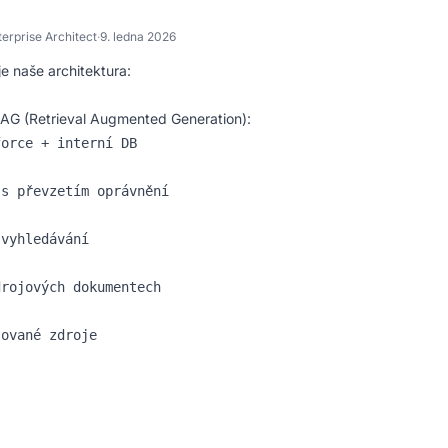
terprise Architect
·
9. ledna 2026
e naše architektura:
RAG (Retrieval Augmented Generation):
orce + interní DB

s převzetím oprávnění

vyhledávání

rojových dokumentech
