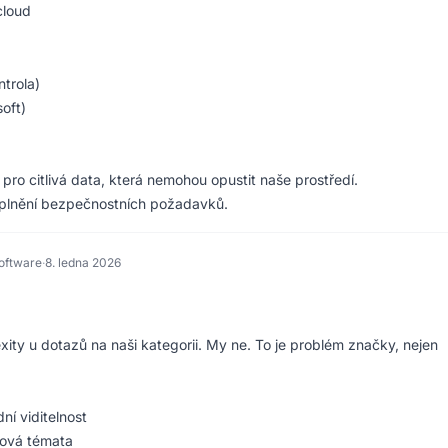
cloud
ntrola)
oft)
 pro citlivá data, která nemohou opustit naše prostředí.
 splnění bezpečnostních požadavků.
oftware
·
8. ledna 2026
xity u dotazů na naši kategorii. My ne. To je problém značky, nejen
ní viditelnost
čová témata