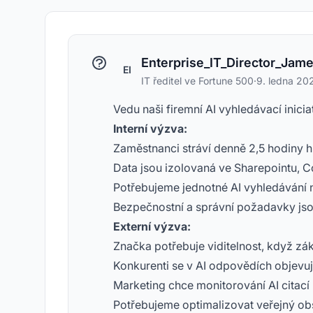
Enterprise_IT_Director_Jam
EI
IT ředitel ve Fortune 500
·
9. ledna 20
Vedu naši firemní AI vyhledávací inicia
Interní výzva:
Zaměstnanci stráví denně 2,5 hodiny 
Data jsou izolovaná ve Sharepointu, Co
Potřebujeme jednotné AI vyhledávání n
Bezpečnostní a správní požadavky jso
Externí výzva:
Značka potřebuje viditelnost, když zák
Konkurenti se v AI odpovědích objevuj
Marketing chce monitorování AI citací
Potřebujeme optimalizovat veřejný ob