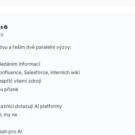
es
26
tivu a řeším dvě paralelní výzvy:
hledáním informací
nfluence, Salesforce, interních wiki
apříč všemi zdroji
u přísné
azníci dotazují AI platformy
í, my ne
sah pro AI