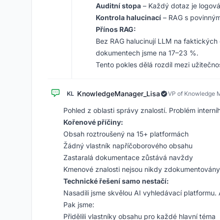
Auditní stopa
– Každý dotaz je logov
Kontrola halucinací
– RAG s povinným
Přínos RAG:
Bez RAG halucinují LLM na faktických
dokumentech jsme na 17–23 %.
Tento pokles dělá rozdíl mezi užitečn
KnowledgeManager_Lisa
KL
VP of Knowledge
Pohled z oblasti správy znalostí. Problém interní
Kořenové příčiny:
Obsah roztroušený na 15+ platformách
Žádný vlastník napříčoborového obsahu
Zastaralá dokumentace zůstává navždy
Kmenové znalosti nejsou nikdy zdokumentovány
Technické řešení samo nestačí:
Nasadili jsme skvělou AI vyhledávací platformu
Pak jsme:
Přidělili vlastníky obsahu pro každé hlavní téma