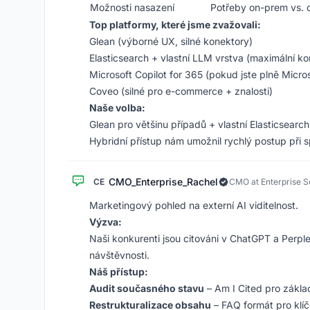
Možnosti nasazení
Potřeby on-prem vs. 
Top platformy, které jsme zvažovali:
Glean (výborné UX, silné konektory)
Elasticsearch + vlastní LLM vrstva (maximální ko
Microsoft Copilot for 365 (pokud jste plně Micros
Coveo (silné pro e-commerce + znalosti)
Naše volba:
Glean pro většinu případů + vlastní Elasticsearch
Hybridní přístup nám umožnil rychlý postup při
CMO_Enterprise_Rachel
CE
CMO at Enterprise S
Marketingový pohled na externí AI viditelnost.
Výzva:
Naši konkurenti jsou citováni v ChatGPT a Perple
návštěvnosti.
Náš přístup:
Audit současného stavu
– Am I Cited pro základ
Restrukturalizace obsahu
– FAQ formát pro klí