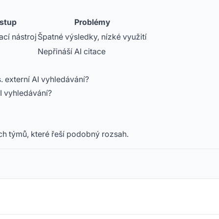
stup
Problémy
cí nástroj
Špatné výsledky, nízké využití
Nepřináší AI citace
s. externí AI vyhledávání?
AI vyhledávání?
ch týmů, které řeší podobný rozsah.