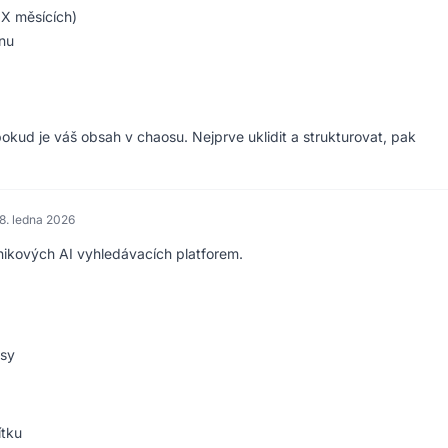
 X měsících)
onu
 pokud je váš obsah v chaosu. Nejprve uklidit a strukturovat, pak
8. ledna 2026
nikových AI vyhledávacích platforem.
isy
ítku