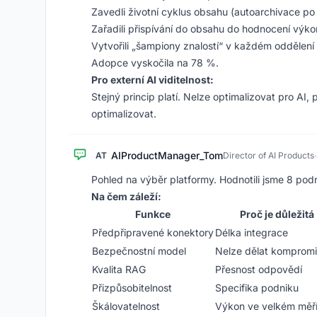
Zavedli životní cyklus obsahu (autoarchivace po
Zařadili přispívání do obsahu do hodnocení výk
Vytvořili „šampiony znalostí“ v každém oddělení
Adopce vyskočila na 78 %.
Pro externí AI viditelnost:
Stejný princip platí. Nelze optimalizovat pro AI,
optimalizovat.
AIProductManager_Tom
AT
Director of AI Products
·
Pohled na výběr platformy. Hodnotili jsme 8 pod
Na čem záleží:
Funkce
Proč je důležitá
Předpřipravené konektory
Délka integrace
Bezpečnostní model
Nelze dělat komprom
Kvalita RAG
Přesnost odpovědí
Přizpůsobitelnost
Specifika podniku
Škálovatelnost
Výkon ve velkém měř