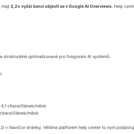
 mají
3,2× vyšší šanci objevit se v Google AI Overviews
. Help cent
e strukturálně optimalizované pro fungování AI systémů.
26
4,1 citace/článek/měsíc
 citace/článek/měsíc
v hlavičce stránky. Většina platforem help center to nyní podporu