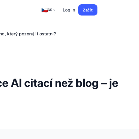
Log in
Začít
CS
d, který pozorují i ostatní?
 AI citací než blog – je