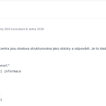
cký SEO konzultant
·
8. ledna 2026
entra jsou doslova strukturována jako otázky a odpovědi. Je to ideá
esel"

í informace


