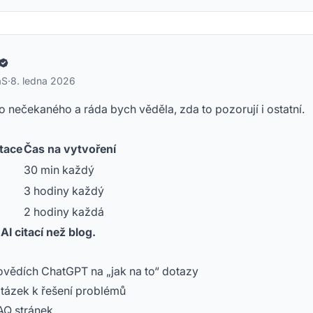
aS
·
8. ledna 2026
o nečekaného a ráda bych věděla, zda to pozorují i ostatní.
itace
Čas na vytvoření
30 min každý
3 hodiny každý
2 hodiny každá
I citací než blog.
ovědích ChatGPT na „jak na to“ dotazy
 otázek k řešení problémů
AQ stránek