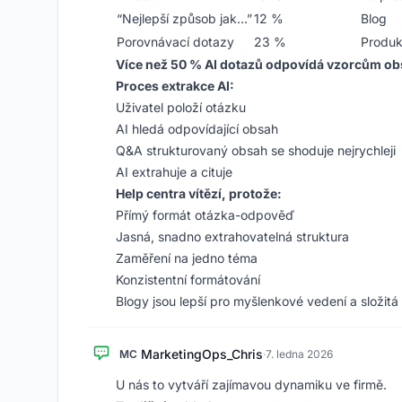
“Nejlepší způsob jak…”
12 %
Blog
Porovnávací dotazy
23 %
Produk
Více než 50 % AI dotazů odpovídá vzorcům obs
Proces extrakce AI:
Uživatel položí otázku
AI hledá odpovídající obsah
Q&A strukturovaný obsah se shoduje nejrychleji
AI extrahuje a cituje
Help centra vítězí, protože:
Přímý formát otázka-odpověď
Jasná, snadno extrahovatelná struktura
Zaměření na jedno téma
Konzistentní formátování
Blogy jsou lepší pro myšlenkové vedení a složitá
MarketingOps_Chris
MC
·
7. ledna 2026
U nás to vytváří zajímavou dynamiku ve firmě.