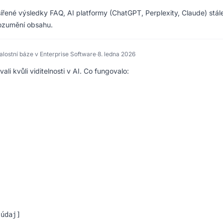
ířené výsledky FAQ, AI platformy (ChatGPT, Perplexity, Claude) stál
rozumění obsahu.
lostní báze v Enterprise Software
·
8. ledna 2026
vali kvůli viditelnosti v AI. Co fungovalo: