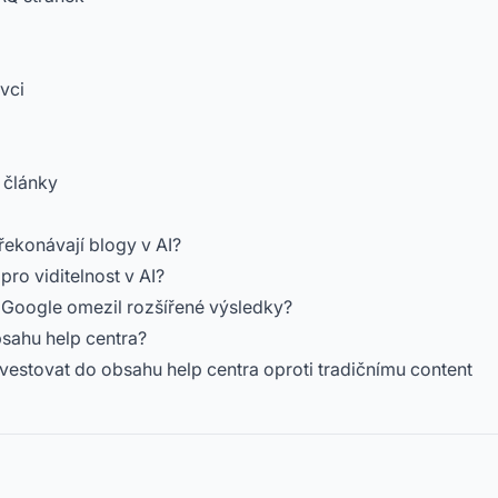
vci
 články
řekonávají blogy v AI?
pro viditelnost v AI?
ž Google omezil rozšířené výsledky?
bsahu help centra?
estovat do obsahu help centra oproti tradičnímu content