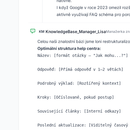
nativně.
I když Google v roce 2023 omezil rozš
aktivně využívají FAQ schéma pro po
KnowledgeBase_Manager_Lisa
KM
Manažerka zna
Celou naši znalostní bázi jsme loni restrukturalizo
Optimální struktura help centra:
Název: [formát otázky – "Jak mohu...?"]

Odpověď: [Přímá odpověď v 1–2 větách]

Podrobný výklad: [Rozšířený kontext]

Kroky: [Očíslované, pokud postup]

Související články: [Interní odkazy]
