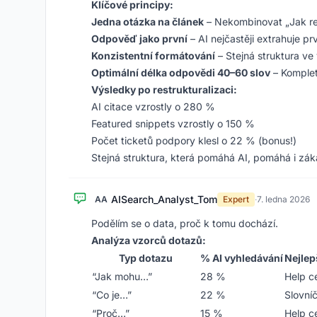
Klíčové principy:
Jedna otázka na článek
– Nekombinovat „Jak res
Odpověď jako první
– AI nejčastěji extrahuje pr
Konzistentní formátování
– Stejná struktura ve
Optimální délka odpovědi 40–60 slov
– Komplet
Výsledky po restrukturalizaci:
AI citace vzrostly o 280 %
Featured snippets vzrostly o 150 %
Počet ticketů podpory klesl o 22 % (bonus!)
Stejná struktura, která pomáhá AI, pomáhá i záka
AISearch_Analyst_Tom
AA
Expert
·
7. ledna 2026
Podělím se o data, proč k tomu dochází.
Analýza vzorců dotazů:
Typ dotazu
% AI vyhledávání
Nejlep
“Jak mohu…”
28 %
Help c
“Co je…”
22 %
Slovní
“Proč…”
15 %
Help c