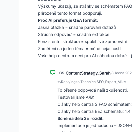
Výzkumy ukazují, že stránky se schématem FAQ
přirozeně tento formát podporují.
Proč AI preferuje Q&A formát:
Jasná otázka = snadné párování dotazů
Stručná odpověď = snadná extrakce
Konzistentní struktura = spolehlivé zpracování
Zaměření na jedno téma = méně nejasností
Vaše help centrum není pro AI náhodou dobré – j
ContentStrategy_Sarah
CS
·
8. ledna 20
Replying to TechnicalSEO_Expert_Mike
To přesně odpovídá naší zkušenosti.
Testovali jsme A/B:
Články help centra S FAQ schématem: 
Články help centra BEZ schématu: 1,4
Schéma dělá 3× rozdíl.
Implementace je jednoduchá – JSON-LD 