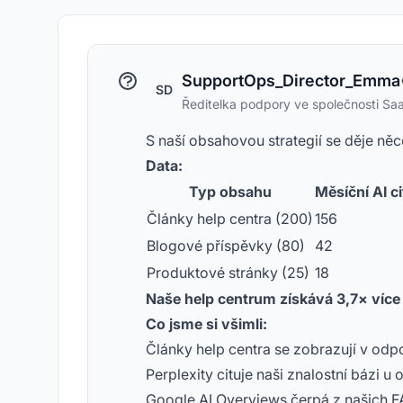
SupportOps_Director_Emma
SD
Ředitelka podpory ve společnosti Sa
S naší obsahovou strategií se děje něc
Data:
Typ obsahu
Měsíční AI c
Články help centra (200)
156
Blogové příspěvky (80)
42
Produktové stránky (25)
18
Naše help centrum získává 3,7× více A
Co jsme si všimli:
Články help centra se zobrazují v odp
Perplexity cituje naši znalostní bázi u
Google AI Overviews čerpá z našich F