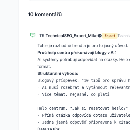
10 komentářů
TechnicalSEO_Expert_Mike
TE
Expert
Techni
Tohle je rozhodně trend a je pro to jasný důvod.
Proč help centra překonávají blogy v AI:
AI systémy potřebují odpovídat na otázky. Help c
formát.
Strukturální výhoda:
Blogový příspěvek: "10 tipů pro správu h
- AI musí rozebrat a vytáhnout relevantn
- Více témat, nejasné, co platí

Help centrum: "Jak si resetovat heslo?"

- Přímá otázka odpovídá dotazu uživatele
Data za tím: