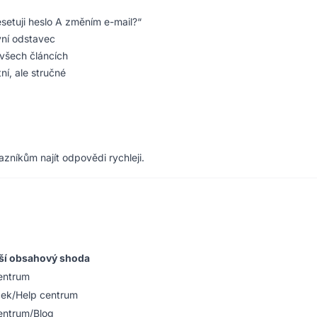
etuji heslo A změním e-mail?“
vní odstavec
 všech článcích
ní, ale stručné
zníkům najít odpovědi rychleji.
ší obsahový shoda
entrum
ček/Help centrum
entrum/Blog