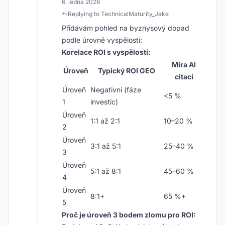
6. ledna 2026
Replying to TechnicalMaturity_Jake
Přidávám pohled na byznysový dopad
podle úrovně vyspělosti:
Korelace ROI s vyspělostí:
Míra AI
Úroveň
Typický ROI GEO
citací
Úroveň
Negativní (fáze
<5 %
1
investic)
Úroveň
1:1 až 2:1
10–20 %
2
Úroveň
3:1 až 5:1
25–40 %
3
Úroveň
5:1 až 8:1
45–60 %
4
Úroveň
8:1+
65 %+
5
Proč je úroveň 3 bodem zlomu pro ROI: