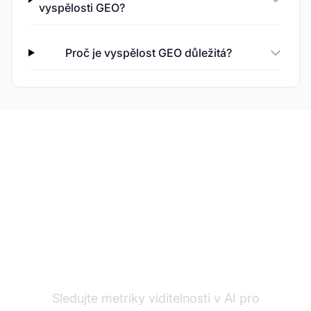
vyspělosti GEO?
Proč je vyspělost GEO důležitá?
Změřte svůj GEO výkon
Sledujte metriky viditelnosti v AI pro