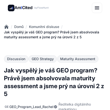
Am
I
Cited
by
FlowHunt
/
/
/
Domů
Komunitni diskuse
Home
Jak vyspělý je váš GEO program? Právě jsem absolvovala
maturity assessment a jsme prý na úrovni 2 z 5
Discussion
GEO Strategy
Maturity Assessment
Jak vyspělý je váš GEO program?
Právě jsem absolvovala maturity
assessment a jsme prý na úrovni 2 z
5
Ředitelka digitálního
GEO_Program_Lead_Rachel
·
GE
marketingu