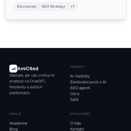
Discussion
GEO Strategy
+1
PRODUKT
Am
I
Cited
Sledujte, jak vás zmiňují AI
AI Visibility
chatboti na ChatGPT,
Sledování pozic v AI
Perplexity a dalších
SEO agenti
platformách.
Ceny
Začít
ZDROJE
SPOLEČNOST
Akademie
O Nás
Blog
Kontakt