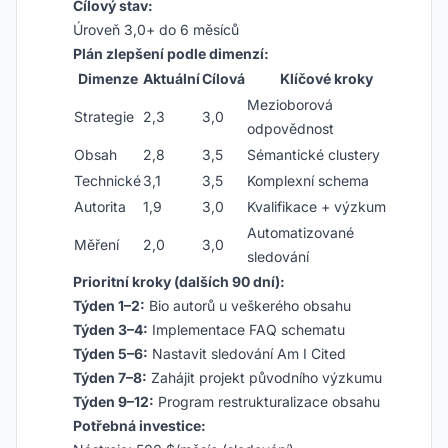
Cílový stav:
Úroveň 3,0+ do 6 měsíců
Plán zlepšení podle dimenzí:
Dimenze
Aktuální
Cílová
Klíčové kroky
Mezioborová
Strategie
2,3
3,0
odpovědnost
Obsah
2,8
3,5
Sémantické clustery
Technické
3,1
3,5
Komplexní schema
Autorita
1,9
3,0
Kvalifikace + výzkum
Automatizované
Měření
2,0
3,0
sledování
Prioritní kroky (dalších 90 dní):
Týden 1–2:
Bio autorů u veškerého obsahu
Týden 3–4:
Implementace FAQ schematu
Týden 5–6:
Nastavit sledování Am I Cited
Týden 7–8:
Zahájit projekt původního výzkumu
Týden 9–12:
Program restrukturalizace obsahu
Potřebná investice: