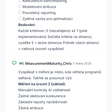
Konkurenční benchmarking
Modelování atribuce
Pravidelný reporting
Zpětná vazba pro optimalizaci
Bodování:
Každé kritérium: 0 (nezahájeno) až 1 (plně
implementováno) Sečtěte kritéria na dimenzi,
vydělte 5 = skóre dimenze Průměr všech dimenzí
= celková úroveň vyspělosti
MeasurementMaturity_Chris
MC
·
7. ledna 2026
Vyspělost v měření je místo, kde většina programů
selhává. Takhle se posunout výš:
Měření na úrovni 2 (základ):
Manuální kontroly AI viditelnosti
Žádné sledování konkurence
Základní reporty návštěvnosti
Žádná atribuce