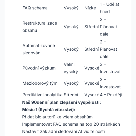
1 – Udělat
FAQ schema
Vysoký
Nízké
hned
2 –
Restrukturalizace
Vysoký
Střední
Plánovat
obsahu
dále
2 –
Automatizované
Vysoký
Střední
Plánovat
sledování
dále
Velmi
3 –
Původní výzkum
Vysoké
vysoký
Investovat
3 –
Mezioborový tým
Vysoký
Vysoké
Investovat
Prediktivní analytika
Střední
Vysoké
4 – Později
Náš 90denní plán zlepšení vyspělosti:
Měsíc 1 (Rychlá vítězství):
Přidat bio autorů ke všem obsahům
Implementovat FAQ schema na top 20 stránkách
Nastavit základní sledování AI viditelnosti