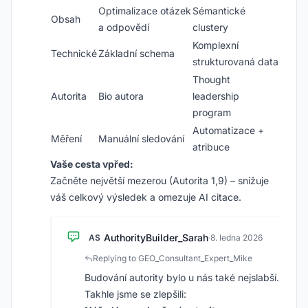
Optimalizace otázek
Sémantické
Obsah
a odpovědí
clustery
Komplexní
Technické
Základní schema
strukturovaná data
Thought
Autorita
Bio autora
leadership
program
Automatizace +
Měření
Manuální sledování
atribuce
Vaše cesta vpřed:
Začněte největší mezerou (Autorita 1,9) – snižuje
váš celkový výsledek a omezuje AI citace.
AuthorityBuilder_Sarah
AS
·
8. ledna 2026
Replying to GEO_Consultant_Expert_Mike
Budování autority bylo u nás také nejslabší.
Takhle jsme se zlepšili: