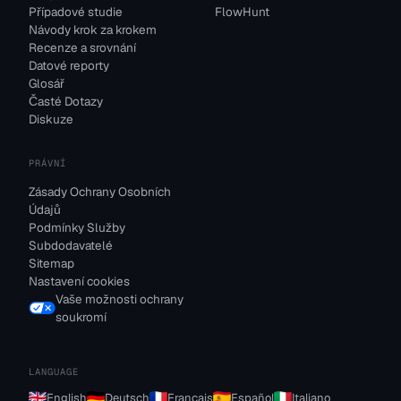
Případové studie
FlowHunt
Návody krok za krokem
Recenze a srovnání
Datové reporty
Glosář
Časté Dotazy
Diskuze
PRÁVNÍ
Zásady Ochrany Osobních
Údajů
Podmínky Služby
Subdodavatelé
Sitemap
Nastavení cookies
Vaše možnosti ochrany
soukromí
LANGUAGE
English
Deutsch
Français
Español
Italiano