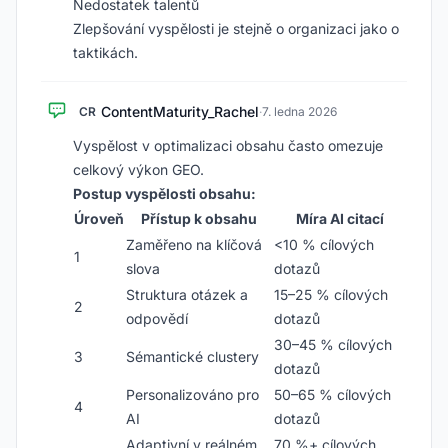
Nedostatek talentů
Zlepšování vyspělosti je stejně o organizaci jako o
taktikách.
ContentMaturity_Rachel
CR
·
7. ledna 2026
Vyspělost v optimalizaci obsahu často omezuje
celkový výkon GEO.
Postup vyspělosti obsahu:
Úroveň
Přístup k obsahu
Míra AI citací
Zaměřeno na klíčová
<10 % cílových
1
slova
dotazů
Struktura otázek a
15–25 % cílových
2
odpovědí
dotazů
30–45 % cílových
3
Sémantické clustery
dotazů
Personalizováno pro
50–65 % cílových
4
AI
dotazů
Adaptivní v reálném
70 %+ cílových