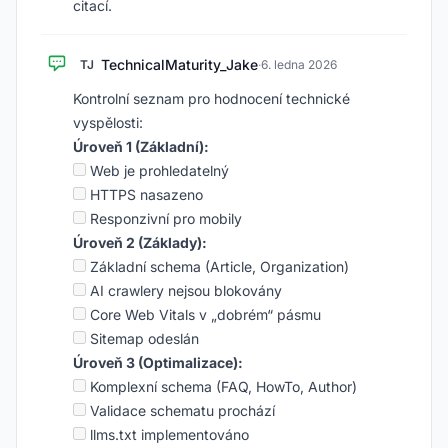
citací.
TechnicalMaturity_Jake
TJ
·
6. ledna 2026
Kontrolní seznam pro hodnocení technické
vyspělosti:
Úroveň 1 (Základní):
Web je prohledatelný
HTTPS nasazeno
Responzivní pro mobily
Úroveň 2 (Základy):
Základní schema (Article, Organization)
AI crawlery nejsou blokovány
Core Web Vitals v „dobrém“ pásmu
Sitemap odeslán
Úroveň 3 (Optimalizace):
Komplexní schema (FAQ, HowTo, Author)
Validace schematu prochází
llms.txt implementováno