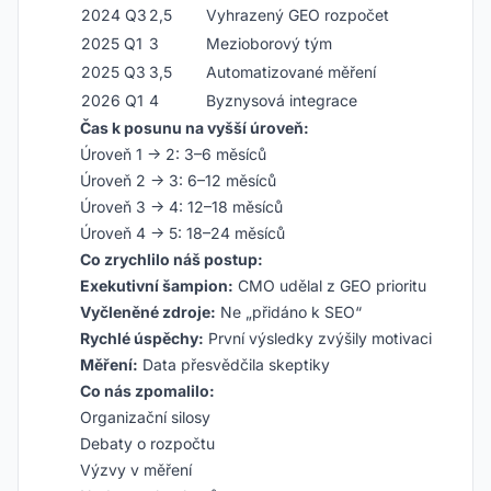
2024 Q3
2,5
Vyhrazený GEO rozpočet
2025 Q1
3
Mezioborový tým
2025 Q3
3,5
Automatizované měření
2026 Q1
4
Byznysová integrace
Čas k posunu na vyšší úroveň:
Úroveň 1 → 2: 3–6 měsíců
Úroveň 2 → 3: 6–12 měsíců
Úroveň 3 → 4: 12–18 měsíců
Úroveň 4 → 5: 18–24 měsíců
Co zrychlilo náš postup:
Exekutivní šampion:
CMO udělal z GEO prioritu
Vyčleněné zdroje:
Ne „přidáno k SEO“
Rychlé úspěchy:
První výsledky zvýšily motivaci
Měření:
Data přesvědčila skeptiky
Co nás zpomalilo:
Organizační silosy
Debaty o rozpočtu
Výzvy v měření