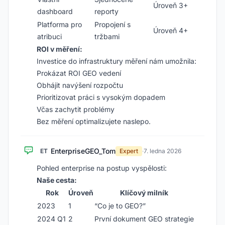
Úroveň 3+
dashboard
reporty
Platforma pro
Propojení s
Úroveň 4+
atribuci
tržbami
ROI v měření:
Investice do infrastruktury měření nám umožnila:
Prokázat ROI GEO vedení
Obhájit navýšení rozpočtu
Prioritizovat práci s vysokým dopadem
Včas zachytit problémy
Bez měření optimalizujete naslepo.
EnterpriseGEO_Tom
ET
Expert
·
7. ledna 2026
Pohled enterprise na postup vyspělosti:
Naše cesta:
Rok
Úroveň
Klíčový milník
2023
1
“Co je to GEO?”
2024 Q1
2
První dokument GEO strategie