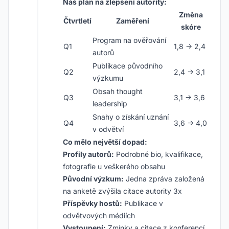
Náš plán na zlepšení autority:
Změna
Čtvrtletí
Zaměření
skóre
Program na ověřování
Q1
1,8 → 2,4
autorů
Publikace původního
Q2
2,4 → 3,1
výzkumu
Obsah thought
Q3
3,1 → 3,6
leadership
Snahy o získání uznání
Q4
3,6 → 4,0
v odvětví
Co mělo největší dopad:
Profily autorů:
Podrobné bio, kvalifikace,
fotografie u veškerého obsahu
Původní výzkum:
Jedna zpráva založená
na anketě zvýšila citace autority 3x
Příspěvky hostů:
Publikace v
odvětvových médiích
Vystoupení:
Zmínky a citace z konferencí