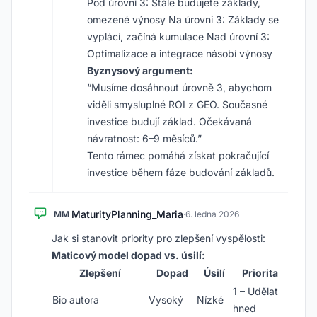
Pod úrovní 3: Stále budujete základy,
omezené výnosy Na úrovni 3: Základy se
vyplácí, začíná kumulace Nad úrovní 3:
Optimalizace a integrace násobí výnosy
Byznysový argument:
“Musíme dosáhnout úrovně 3, abychom
viděli smysluplné ROI z GEO. Současné
investice budují základ. Očekávaná
návratnost: 6–9 měsíců.”
Tento rámec pomáhá získat pokračující
investice během fáze budování základů.
MaturityPlanning_Maria
MM
·
6. ledna 2026
Jak si stanovit priority pro zlepšení vyspělosti:
Maticový model dopad vs. úsilí:
Zlepšení
Dopad
Úsilí
Priorita
1 – Udělat
Bio autora
Vysoký
Nízké
hned