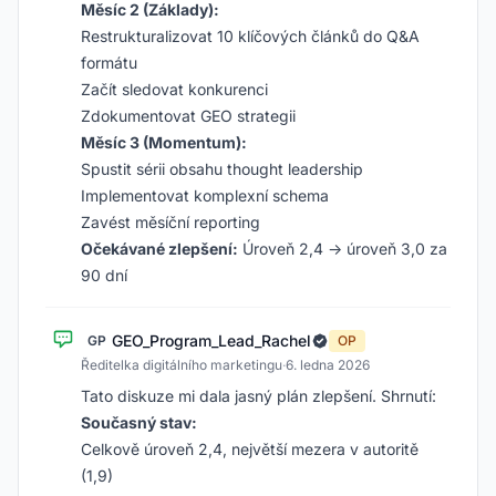
Měsíc 2 (Základy):
Restrukturalizovat 10 klíčových článků do Q&A
formátu
Začít sledovat konkurenci
Zdokumentovat GEO strategii
Měsíc 3 (Momentum):
Spustit sérii obsahu thought leadership
Implementovat komplexní schema
Zavést měsíční reporting
Očekávané zlepšení:
Úroveň 2,4 → úroveň 3,0 za
90 dní
GEO_Program_Lead_Rachel
GP
OP
Ředitelka digitálního marketingu
·
6. ledna 2026
Tato diskuze mi dala jasný plán zlepšení. Shrnutí:
Současný stav:
Celkově úroveň 2,4, největší mezera v autoritě
(1,9)