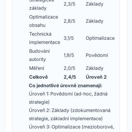
2,3/5
Základy
základy
Optimalizace
2,8/5
Základy
obsahu
Technická
3,1/5
Optimalizace
implementace
Budování
1,9/5
Povědomí
autority
Měření
2,0/5
Základy
Celkově
2,4/5
Úroveň 2
Co jednotlivé úrovně znamenají:
Úroveň 1: Povědomí (ad-hoc, žádná
strategie)
Úroveň 2: Základy (zdokumentovaná
strategie, základní implementace)
Úroveň 3: Optimalizace (mezioborové,