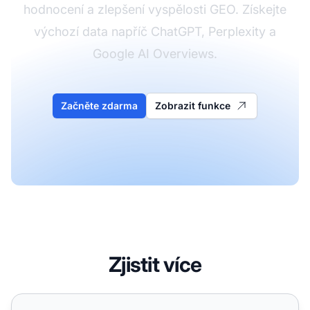
hodnocení a zlepšení vyspělosti GEO. Získejte
výchozí data napříč ChatGPT, Perplexity a
Google AI Overviews.
Začněte zdarma
Zobrazit funkce
Zjistit více
Existuje model zralosti GEO? Snažíme se zjistit, kde se n