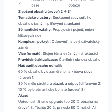
5
čase
dotazů
Zlepšení obsahu úroveň 2 → 3:
Tematické clustery:
Seskupení souvisejícího
obsahu s jasnými pilířovými stránkami
Sémantické vztahy:
Propojování pojmů, nejen
klíčových slov
Komplexní pokrytí:
Odpověď na celý uživatelský
záměr
Více formátů:
Stejné téma v různých strukturách
Pravidelné aktualizace:
Čtvrtletní obnova obsahu
Náš audit obsahu odhalil:
60 % obsahu bylo zaměřeno na klíčová slova
(úroveň 1)
30 % mělo strukturu otázek a odpovědí (úroveň 2)
10 % bylo sémanticky bohaté (úroveň 3)
Akce:
Upřednostnili jsme upgrade top 20 % obsahu na
úroveň 3. Těchto 20 % přineslo 80 % našich AI