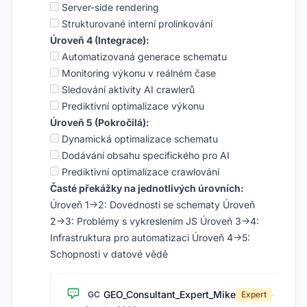
Server-side rendering
Strukturované interní prolinkování
Úroveň 4 (Integrace):
Automatizovaná generace schematu
Monitoring výkonu v reálném čase
Sledování aktivity AI crawlerů
Prediktivní optimalizace výkonu
Úroveň 5 (Pokročilá):
Dynamická optimalizace schematu
Dodávání obsahu specifického pro AI
Prediktivní optimalizace crawlování
Časté překážky na jednotlivých úrovních:
Úroveň 1→2: Dovednosti se schematy Úroveň
2→3: Problémy s vykreslením JS Úroveň 3→4:
Infrastruktura pro automatizaci Úroveň 4→5:
Schopnosti v datové vědě
GEO_Consultant_Expert_Mike
GC
Expert
·