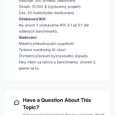
Nástroje: 500 $/měsíc (sledování)
Obsah: 15 000 $ (výzkumný projekt)
Čas: 20 hodin/týden dedikováno
Očekávané ROI:
Na úrovni 3 očekáváme ROI 3:1 až 5:1 dle
sdílených benchmarků.
Sledování:
Měsíční přehodnocení vyspělosti
Týdenní monitoring AI citací
Čtvrtletní přezkum byznysového dopadu
Díky všem za rámce a benchmarky. Úroveň 3,
jdeme na to.
Have a Question About This
Topic?