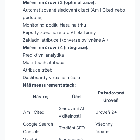
Měření na úrovni 3 (optimalizace):
Automatizované sledování citací (Am I Cited nebo
podobné)
Monitoring podílu hlasu na trhu
Reporty specifické pro AI platformy
Základní atribuce (konverze ovlivněné AI)
Měření na úrovni 4 (integrace):
Prediktivní analytika
Multi-touch atribuce
Atribuce tržeb
Dashboardy v reálném čase
Náš measurement stack:
Požadovaná
Nástroj
Účel
úroveň
Sledování AI
Am I Cited
Úroveň 2+
viditelnosti
Google Search
Všechny
Tradiční SEO
Console
úrovně
Vlastní
Sjednocené