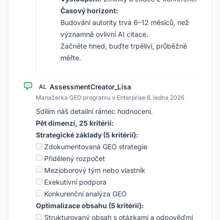
Časový horizont:
Budování autority trvá 6–12 měsíců, než
významně ovlivní AI citace.
Začněte hned, buďte trpěliví, průběžně
měřte.
AssessmentCreator_Lisa
AL
Manažerka GEO programu v Enterprise
·
8. ledna 2026
Sdílím náš detailní rámec hodnocení.
Pět dimenzí, 25 kritérií:
Strategické základy (5 kritérií):
Zdokumentovaná GEO strategie
Přidělený rozpočet
Mezioborový tým nebo vlastník
Exekutivní podpora
Konkurenční analýza GEO
Optimalizace obsahu (5 kritérií):
Strukturovaný obsah s otázkami a odpověďmi