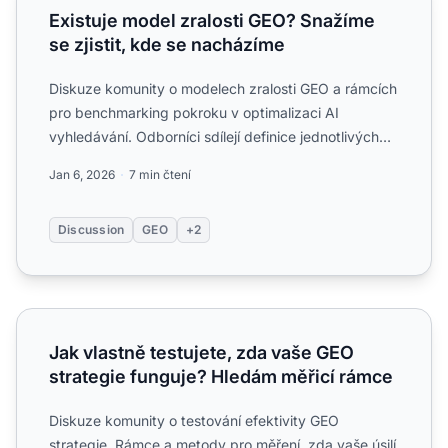
Existuje model zralosti GEO? Snažíme
se zjistit, kde se nacházíme
Diskuze komunity o modelech zralosti GEO a rámcích
pro benchmarking pokroku v optimalizaci AI
vyhledávání. Odborníci sdílejí definice jednotlivých
stupňů a krit...
Jan 6, 2026
7 min čtení
Discussion
GEO
+2
Jak vlastně testujete, zda vaše GEO strategie funguje? H
Jak vlastně testujete, zda vaše GEO
strategie funguje? Hledám měřicí rámce
Diskuze komunity o testování efektivity GEO
strategie. Rámce a metody pro měření, zda vaše úsilí