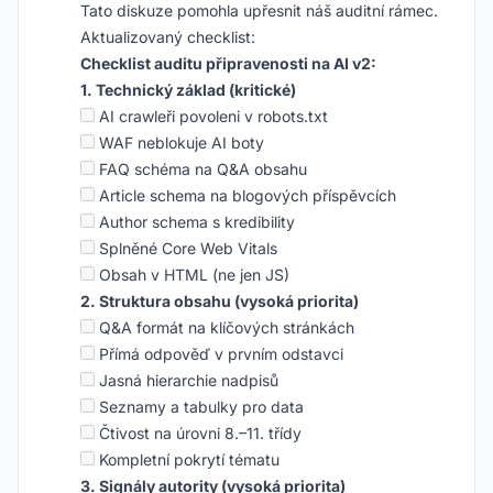
Tato diskuze pomohla upřesnit náš auditní rámec.
Aktualizovaný checklist:
Checklist auditu připravenosti na AI v2:
1. Technický základ (kritické)
AI crawleři povoleni v robots.txt
WAF neblokuje AI boty
FAQ schéma na Q&A obsahu
Article schema na blogových příspěvcích
Author schema s kredibility
Splněné Core Web Vitals
Obsah v HTML (ne jen JS)
2. Struktura obsahu (vysoká priorita)
Q&A formát na klíčových stránkách
Přímá odpověď v prvním odstavci
Jasná hierarchie nadpisů
Seznamy a tabulky pro data
Čtivost na úrovni 8.–11. třídy
Kompletní pokrytí tématu
3. Signály autority (vysoká priorita)