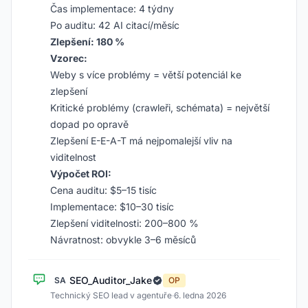
Čas implementace: 4 týdny
Po auditu: 42 AI citací/měsíc
Zlepšení: 180 %
Vzorec:
Weby s více problémy = větší potenciál ke
zlepšení
Kritické problémy (crawleři, schémata) = největší
dopad po opravě
Zlepšení E-E-A-T má nejpomalejší vliv na
viditelnost
Výpočet ROI:
Cena auditu: $5–15 tisíc
Implementace: $10–30 tisíc
Zlepšení viditelnosti: 200–800 %
Návratnost: obvykle 3–6 měsíců
SEO_Auditor_Jake
SA
OP
Technický SEO lead v agentuře
·
6. ledna 2026