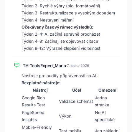
Týden 2: Rychlé výhry (bio, formátování)
Týden 3: Restrukturalizace s vysokým dopadem
Týden 4: Nastavení měření
Očekávaný časový rámec výsledků:
Týden 2–4: AI začíná správně procházet
Týden 4–8: Začínají se objevovat citace
Týden 8–12: Výrazné zlepšení viditelnosti
ToolsExpert_Maria
TM
·
7. ledna 2026
Nástroje pro audity připravenosti na AI:
Bezplatné nástroje:
Nástroj
Účel
Omezení
Google Rich
Jedna
Validace schémat
Results Test
stránka
PageSpeed
Ne AI
Výkon
Insights
specifické
Mobile-Friendly
Test mobilu
Jen základní