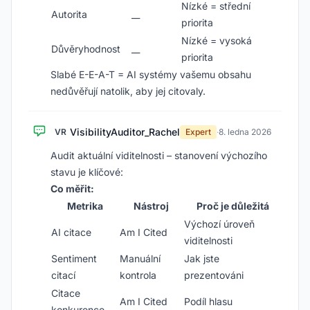
Nízké = střední
Autorita
__
priorita
Nízké = vysoká
Důvěryhodnost
__
priorita
Slabé E-E-A-T = AI systémy vašemu obsahu
nedůvěřují natolik, aby jej citovaly.
VisibilityAuditor_Rachel
VR
Expert
·
8. ledna 2026
Audit aktuální viditelnosti – stanovení výchozího
stavu je klíčové:
Co měřit:
Metrika
Nástroj
Proč je důležitá
Výchozí úroveň
AI citace
Am I Cited
viditelnosti
Sentiment
Manuální
Jak jste
citací
kontrola
prezentováni
Citace
Am I Cited
Podíl hlasu
konkurence