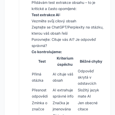
Přidávám test extrakce obsahu – to je
kritické a často opomíjené:
Test extrakce AI:
Vezměte svůj cílový obsah
Zeptejte se ChatGPT/Perplexity na otázku,
kterou váš obsah řeší
Porovnejte: Cituje vás AI? Je odpověď
správná?
Co kontrolujeme:
Kriterium
Test
Běžné chyby
úspěchu
Odpověď
Přímá
AI cituje váš
skrytá v
otázka
obsah
odstavcích
Přesnost
AI extrahuje
Složitý jazyk
odpovědi
správné info
mate AI
Zmínka o
Značka je
Jen obecné
značce
jmenována
citace