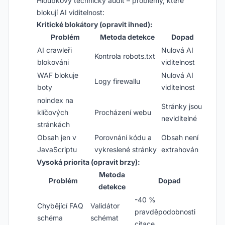
Hloubkový technický audit – problémy, které
blokují AI viditelnost:
Kritické blokátory (opravit ihned):
Problém
Metoda detekce
Dopad
AI crawleři
Nulová AI
Kontrola robots.txt
blokováni
viditelnost
WAF blokuje
Nulová AI
Logy firewallu
boty
viditelnost
noindex na
Stránky jsou
klíčových
Procházení webu
neviditelné
stránkách
Obsah jen v
Porovnání kódu a
Obsah není
JavaScriptu
vykreslené stránky
extrahován
Vysoká priorita (opravit brzy):
Metoda
Problém
Dopad
detekce
-40 %
Chybějící FAQ
Validátor
pravděpodobnosti
schéma
schémat
citace