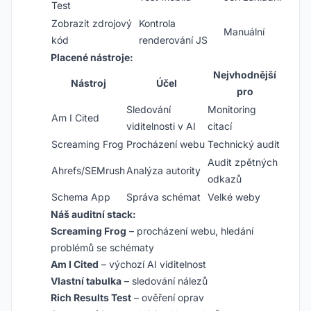
Test
Zobrazit zdrojový
Kontrola
Manuální
kód
renderování JS
Placené nástroje:
Nejvhodnější
Nástroj
Účel
pro
Sledování
Monitoring
Am I Cited
viditelnosti v AI
citací
Screaming Frog
Procházení webu
Technický audit
Audit zpětných
Ahrefs/SEMrush
Analýza autority
odkazů
Schema App
Správa schémat
Velké weby
Náš auditní stack:
Screaming Frog
– procházení webu, hledání
problémů se schématy
Am I Cited
– výchozí AI viditelnost
Vlastní tabulka
– sledování nálezů
Rich Results Test
– ověření oprav