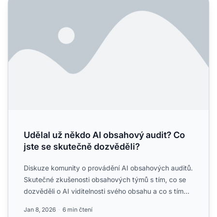
Udělal už někdo AI obsahový audit? Co jste se skutečně d
Udělal už někdo AI obsahový audit? Co
jste se skutečně dozvěděli?
Diskuze komunity o provádění AI obsahových auditů.
Skutečné zkušenosti obsahových týmů s tím, co se
dozvěděli o AI viditelnosti svého obsahu a co s tím
dělat....
Jan 8, 2026
6 min čtení