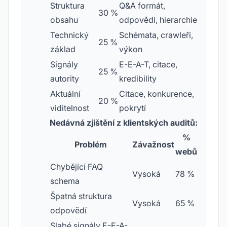
Struktura
Q&A formát,
30 %
obsahu
odpovědi, hierarchie
Technický
Schémata, crawleři,
25 %
základ
výkon
Signály
E-E-A-T, citace,
25 %
autority
kredibility
Aktuální
Citace, konkurence,
20 %
viditelnost
pokrytí
Nedávná zjištění z klientských auditů:
%
Problém
Závažnost
webů
Chybějící FAQ
Vysoká
78 %
schema
Špatná struktura
Vysoká
65 %
odpovědí
Slabé signály E-E-A-