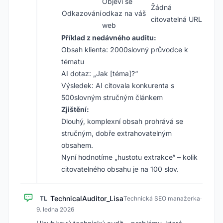
Objeví se
Žádná
Odkazování
odkaz na váš
citovatelná URL
web
Příklad z nedávného auditu:
Obsah klienta: 2000slovný průvodce k
tématu
AI dotaz: „Jak [téma]?“
Výsledek: AI citovala konkurenta s
500slovným stručným článkem
Zjištění:
Dlouhý, komplexní obsah prohrává se
stručným, dobře extrahovatelným
obsahem.
Nyní hodnotíme „hustotu extrakce“ – kolik
citovatelného obsahu je na 100 slov.
TechnicalAuditor_Lisa
TL
Technická SEO manažerka
·
9. ledna 2026