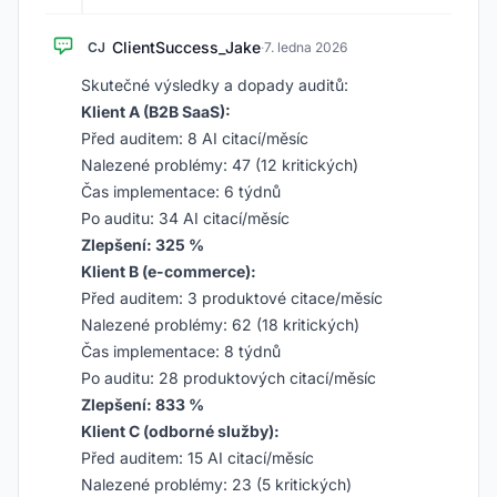
ClientSuccess_Jake
CJ
·
7. ledna 2026
Skutečné výsledky a dopady auditů:
Klient A (B2B SaaS):
Před auditem: 8 AI citací/měsíc
Nalezené problémy: 47 (12 kritických)
Čas implementace: 6 týdnů
Po auditu: 34 AI citací/měsíc
Zlepšení: 325 %
Klient B (e-commerce):
Před auditem: 3 produktové citace/měsíc
Nalezené problémy: 62 (18 kritických)
Čas implementace: 8 týdnů
Po auditu: 28 produktových citací/měsíc
Zlepšení: 833 %
Klient C (odborné služby):
Před auditem: 15 AI citací/měsíc
Nalezené problémy: 23 (5 kritických)