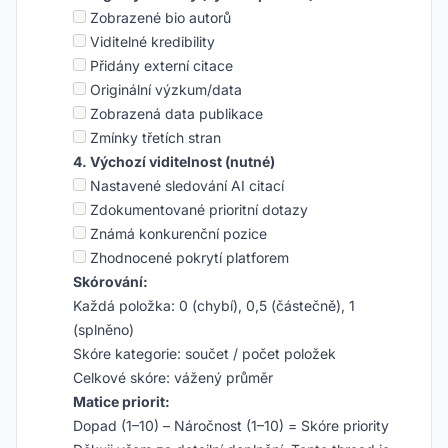
Zobrazené bio autorů
Viditelné kredibility
Přidány externí citace
Originální výzkum/data
Zobrazená data publikace
Zmínky třetích stran
4. Výchozí viditelnost (nutné)
Nastavené sledování AI citací
Zdokumentované prioritní dotazy
Známá konkurenční pozice
Zhodnocené pokrytí platforem
Skórování:
Každá položka: 0 (chybí), 0,5 (částečně), 1
(splněno)
Skóre kategorie: součet / počet položek
Celkové skóre: vážený průměr
Matice priorit:
Dopad (1–10) – Náročnost (1–10) = Skóre priority