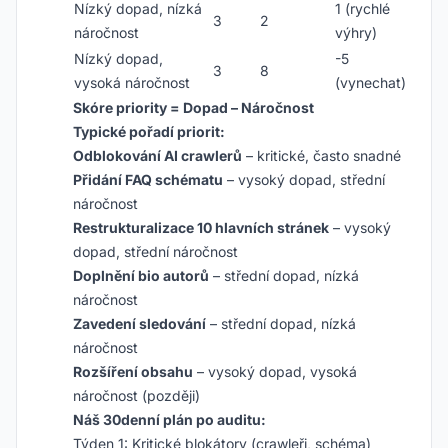
Nízký dopad, nízká
1 (rychlé
3
2
náročnost
výhry)
Nízký dopad,
-5
3
8
vysoká náročnost
(vynechat)
Skóre priority = Dopad – Náročnost
Typické pořadí priorit:
Odblokování AI crawlerů
– kritické, často snadné
Přidání FAQ schématu
– vysoký dopad, střední
náročnost
Restrukturalizace 10 hlavních stránek
– vysoký
dopad, střední náročnost
Doplnění bio autorů
– střední dopad, nízká
náročnost
Zavedení sledování
– střední dopad, nízká
náročnost
Rozšíření obsahu
– vysoký dopad, vysoká
náročnost (později)
Náš 30denní plán po auditu:
Týden 1: Kritické blokátory (crawleři, schéma)