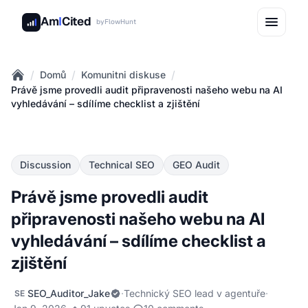
Am
I
Cited
by
FlowHunt
/
/
/
Domů
Komunitni diskuse
Home
Právě jsme provedli audit připravenosti našeho webu na AI
vyhledávání – sdílíme checklist a zjištění
Discussion
Technical SEO
GEO Audit
Právě jsme provedli audit
připravenosti našeho webu na AI
vyhledávání – sdílíme checklist a
zjištění
SEO_Auditor_Jake
·
Technický SEO lead v agentuře
·
SE