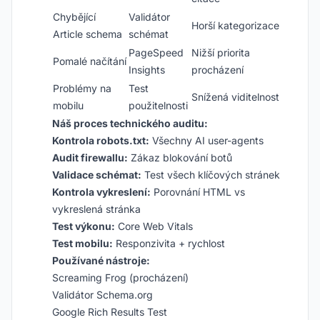
Chybějící
Validátor
Horší kategorizace
Article schema
schémat
PageSpeed
Nižší priorita
Pomalé načítání
Insights
procházení
Problémy na
Test
Snížená viditelnost
mobilu
použitelnosti
Náš proces technického auditu:
Kontrola robots.txt:
Všechny AI user-agents
Audit firewallu:
Zákaz blokování botů
Validace schémat:
Test všech klíčových stránek
Kontrola vykreslení:
Porovnání HTML vs
vykreslená stránka
Test výkonu:
Core Web Vitals
Test mobilu:
Responzivita + rychlost
Používané nástroje:
Screaming Frog (procházení)
Validátor Schema.org
Google Rich Results Test