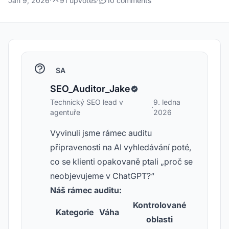
Jan 9, 2026
·
91 upvotes
·
10 comments
SA
SEO_Auditor_Jake
Technický SEO lead v
9. ledna
·
agentuře
2026
Vyvinuli jsme rámec auditu
připravenosti na AI vyhledávání poté,
co se klienti opakovaně ptali „proč se
neobjevujeme v ChatGPT?“
Náš rámec auditu:
Kontrolované
Kategorie
Váha
oblasti