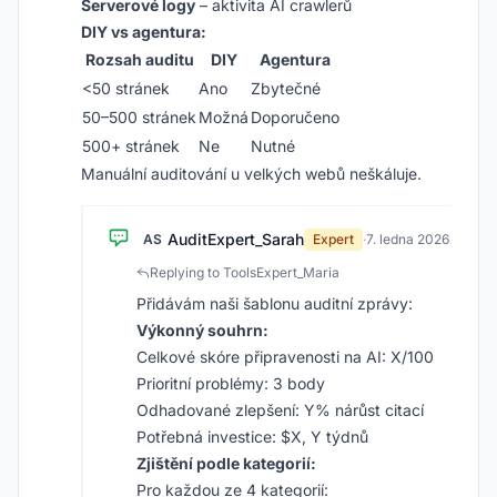
Serverové logy
– aktivita AI crawlerů
DIY vs agentura:
Rozsah auditu
DIY
Agentura
<50 stránek
Ano
Zbytečné
50–500 stránek
Možná
Doporučeno
500+ stránek
Ne
Nutné
Manuální auditování u velkých webů neškáluje.
AuditExpert_Sarah
AS
Expert
·
7. ledna 2026
Replying to ToolsExpert_Maria
Přidávám naši šablonu auditní zprávy:
Výkonný souhrn:
Celkové skóre připravenosti na AI: X/100
Prioritní problémy: 3 body
Odhadované zlepšení: Y% nárůst citací
Potřebná investice: $X, Y týdnů
Zjištění podle kategorií:
Pro každou ze 4 kategorií: