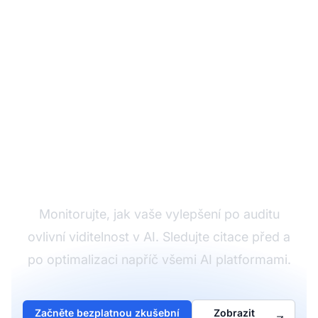
Sledujte své zlepšení
připravenosti na AI
Monitorujte, jak vaše vylepšení po auditu
ovlivní viditelnost v AI. Sledujte citace před a
po optimalizaci napříč všemi AI platformami.
Začněte bezplatnou zkušební
Zobrazit