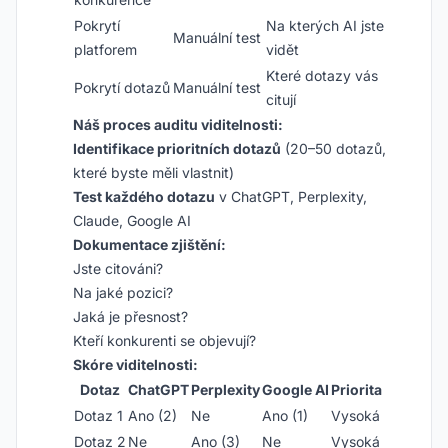
Pokrytí
Na kterých AI jste
Manuální test
platforem
vidět
Které dotazy vás
Pokrytí dotazů
Manuální test
citují
Náš proces auditu viditelnosti:
Identifikace prioritních dotazů
(20–50 dotazů,
které byste měli vlastnit)
Test každého dotazu
v ChatGPT, Perplexity,
Claude, Google AI
Dokumentace zjištění:
Jste citováni?
Na jaké pozici?
Jaká je přesnost?
Kteří konkurenti se objevují?
Skóre viditelnosti:
Dotaz
ChatGPT
Perplexity
Google AI
Priorita
Dotaz 1
Ano (2)
Ne
Ano (1)
Vysoká
Dotaz 2
Ne
Ano (3)
Ne
Vysoká