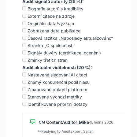
Audit signálů autority (25 %):
Biografie autorů s kredibility
Externí citace na zdroje
Originální data/výzkum
Zobrazená data publikace
Časová razítka „Naposledy aktualizováno“
Stránka „O společnosti“
Signály důvěry (certifikace, ocenění)
Zmínky třetích stran
Audit aktuální viditelnosti (20 %):
Nastavené sledování AI citací
Známý konkurenční podíl hlasu
Zmapované pokrytí platforem
Stanovené výchozí metriky
Identifikované prioritní dotazy
ContentAuditor_Mike
CM
·
9. ledna 2026
Replying to AuditExpert_Sarah