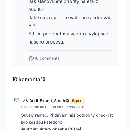
Jak stanovujete priority nálezů z
auditu?
Jaké nástroje používáte pro auditování
AI?
Sdílím pro zpětnou vazbu a vylepšení
našeho procesu.
10 comments
10 komentářů
AuditExpert_Sarah
AS
Expert
Specialista na GEO audit
·
9. ledna 2026
Skvělý rámec. Přidávám náš podrobný checklist
pro každou kategorii:
Audit struktury obsahu (30 %):