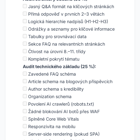
Jasný Q&A formát na klíčových stránkách
Přímá odpověď v prvních 2–3 větách
Logická hierarchie nadpisů (H1-H2-H3)
Odrážky a seznamy pro klíčové informace
Tabulky pro srovnávací data
Sekce FAQ na relevantních stránkách
Čtivost na úrovni 8.–11. třídy
Kompletní pokrytí tématu
Audit technického základu (25 %):
Zavedené FAQ schéma
Article schema na blogových příspěvcích
Author schema s kredibility
Organization schema
Povolení AI crawlerů (robots.txt)
Žádné blokování AI botů přes WAF
Splněné Core Web Vitals
Responzivita na mobilu
Server-side rendering (pokud SPA)