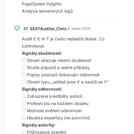
PageSpeed Insights
Analýza serverových logů
EEATAuditor_Chris
EC
·
8. ledna 2026
Audit E-E-A-T je často nejslabší oblast. Co
kontrolovat:
Signály zkušenosti:
Obsah ukazuje vlastní zkušenost
Studie případů a reálné příklady
Popisy postupů dokazující odbornost
Obsah typu „udělali jsme X a naučili se Y“
Signály odbornosti:
Zobrazené kredibility autorů
Profesní bio na každém obsahu
Možnost ověření odbornosti
Hloubka expertízy (ne povrchní)
Signály autority:
Průmyslové ocenění