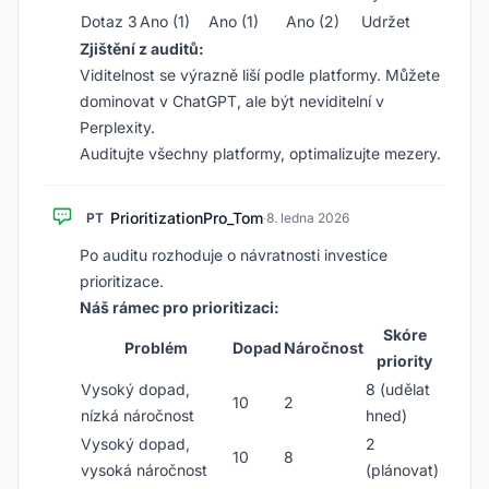
Dotaz 3
Ano (1)
Ano (1)
Ano (2)
Udržet
Zjištění z auditů:
Viditelnost se výrazně liší podle platformy. Můžete
dominovat v ChatGPT, ale být neviditelní v
Perplexity.
Auditujte všechny platformy, optimalizujte mezery.
PrioritizationPro_Tom
PT
·
8. ledna 2026
Po auditu rozhoduje o návratnosti investice
prioritizace.
Náš rámec pro prioritizaci:
Skóre
Problém
Dopad
Náročnost
priority
Vysoký dopad,
8 (udělat
10
2
nízká náročnost
hned)
Vysoký dopad,
2
10
8
vysoká náročnost
(plánovat)