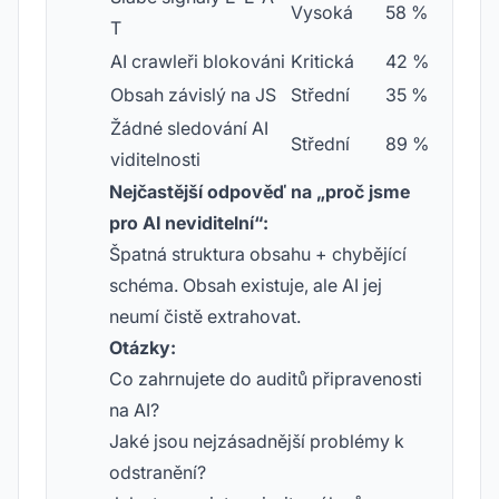
Vysoká
58 %
T
AI crawleři blokováni
Kritická
42 %
Obsah závislý na JS
Střední
35 %
Žádné sledování AI
Střední
89 %
viditelnosti
Nejčastější odpověď na „proč jsme
pro AI neviditelní“:
Špatná struktura obsahu + chybějící
schéma. Obsah existuje, ale AI jej
neumí čistě extrahovat.
Otázky:
Co zahrnujete do auditů připravenosti
na AI?
Jaké jsou nejzásadnější problémy k
odstranění?