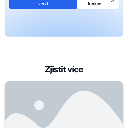
verzi
funkce
Zjistit více
Má už někdo za sebou GEO audit? Snažím se zjistit, kde zač