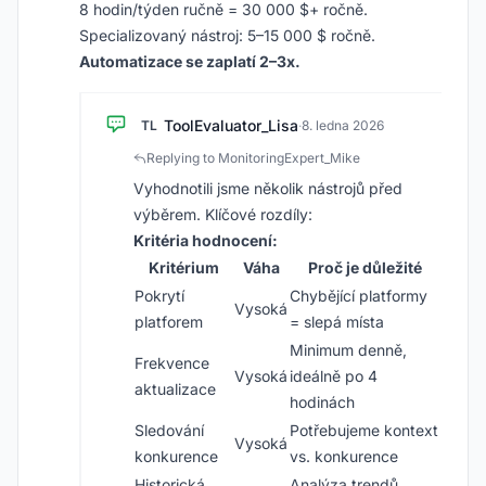
8 hodin/týden ručně = 30 000 $+ ročně.
Specializovaný nástroj: 5–15 000 $ ročně.
Automatizace se zaplatí 2–3x.
ToolEvaluator_Lisa
TL
·
8. ledna 2026
Replying to MonitoringExpert_Mike
Vyhodnotili jsme několik nástrojů před
výběrem. Klíčové rozdíly:
Kritéria hodnocení:
Kritérium
Váha
Proč je důležité
Pokrytí
Chybějící platformy
Vysoká
platforem
= slepá místa
Minimum denně,
Frekvence
Vysoká
ideálně po 4
aktualizace
hodinách
Sledování
Potřebujeme kontext
Vysoká
konkurence
vs. konkurence
Historická
Analýza trendů