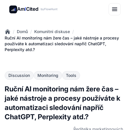
Am
I
Cited
by
FlowHunt
/
/
/
Domů
Komunitni diskuse
Home
Ruční AI monitoring nám žere čas – jaké nástroje a procesy
používáte k automatizaci sledování napříč ChatGPT,
Perplexity atd.?
Discussion
Monitoring
Tools
Ruční AI monitoring nám žere čas –
jaké nástroje a procesy používáte k
automatizaci sledování napříč
ChatGPT, Perplexity atd.?
Ředitelka marketingových