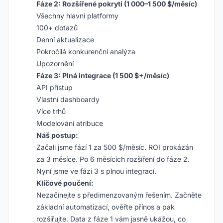
Fáze 2: Rozšířené pokrytí (1 000–1 500 $/měsíc)
Všechny hlavní platformy
100+ dotazů
Denní aktualizace
Pokročilá konkurenční analýza
Upozornění
Fáze 3: Plná integrace (1 500 $+/měsíc)
API přístup
Vlastní dashboardy
Více trhů
Modelování atribuce
Náš postup:
Začali jsme fází 1 za 500 $/měsíc. ROI prokázán
za 3 měsíce. Po 6 měsících rozšíření do fáze 2.
Nyní jsme ve fázi 3 s plnou integrací.
Klíčové poučení:
Nezačínejte s předimenzovaným řešením. Začněte
základní automatizací, ověřte přínos a pak
rozšiřujte. Data z fáze 1 vám jasně ukážou, co