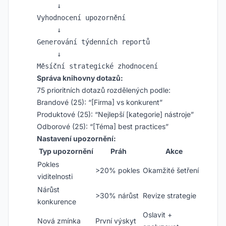
     ↓

Vyhodnocení upozornění

     ↓

Generování týdenních reportů

     ↓

Správa knihovny dotazů:
75 prioritních dotazů rozdělených podle:
Brandové (25): “[Firma] vs konkurent”
Produktové (25): “Nejlepší [kategorie] nástroje”
Odborové (25): “[Téma] best practices”
Nastavení upozornění:
Typ upozornění
Práh
Akce
Pokles
>20% pokles
Okamžité šetření
viditelnosti
Nárůst
>30% nárůst
Revize strategie
konkurence
Oslavit +
Nová zmínka
První výskyt