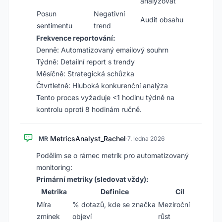
analyzovat
Posun
Negativní
Audit obsahu
sentimentu
trend
Frekvence reportování:
Denně: Automatizovaný emailový souhrn
Týdně: Detailní report s trendy
Měsíčně: Strategická schůzka
Čtvrtletně: Hluboká konkurenční analýza
Tento proces vyžaduje <1 hodinu týdně na
kontrolu oproti 8 hodinám ručně.
MetricsAnalyst_Rachel
MR
·
7. ledna 2026
Podělím se o rámec metrik pro automatizovaný
monitoring:
Primární metriky (sledovat vždy):
Metrika
Definice
Cíl
Míra
% dotazů, kde se značka
Meziroční
zmínek
objeví
růst