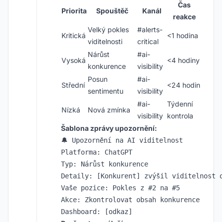
Čas
Priorita
Spouštěč
Kanál
reakce
Velký pokles
#alerts-
Kritická
<1 hodina
viditelnosti
critical
Nárůst
#ai-
Vysoká
<4 hodiny
konkurence
visibility
Posun
#ai-
Střední
<24 hodin
sentimentu
visibility
#ai-
Týdenní
Nízká
Nová zmínka
visibility
kontrola
Šablona zprávy upozornění:
🔔 Upozornění na AI viditelnost

Platforma: ChatGPT

Typ: Nárůst konkurence

Detaily: [Konkurent] zvýšil viditelnost o
Vaše pozice: Pokles z #2 na #5

Akce: Zkontrolovat obsah konkurence
