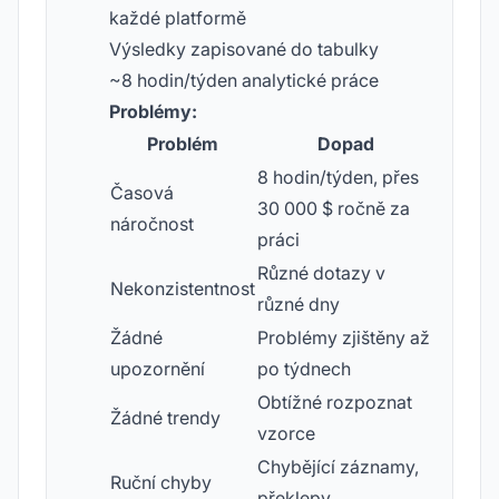
každé platformě
Výsledky zapisované do tabulky
~8 hodin/týden analytické práce
Problémy:
Problém
Dopad
8 hodin/týden, přes
Časová
30 000 $ ročně za
náročnost
práci
Různé dotazy v
Nekonzistentnost
různé dny
Žádné
Problémy zjištěny až
upozornění
po týdnech
Obtížné rozpoznat
Žádné trendy
vzorce
Chybějící záznamy,
Ruční chyby
překlepy