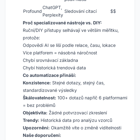
ChatGPT,
Profound
Sledování citací
$$
Perplexity
Proč specializované nástroje vs. DIY:
Ruční/DIY přístupy selhávají ve větším měřítku,
protože:
Odpovědi AI se liší podle relace, času, lokace
Více platforem = násobná náročnost
Chybí srovnávací základna
Chybí historická trendová data
Co automatizace přináší:
Konzistence:
Stejné dotazy, stejný čas,
standardizované výsledky
Škálovatelnost:
100+ dotazů napříč 6 platformami
= bez problémů
Objektivita:
Žádné potvrzovací zkreslení
Trendy:
Historická data pro analýzu vzorců
Upozornění:
Okamžitě víte o změně viditelnosti
Naše doporučení: