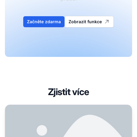
Začněte zdarma
Zobrazit funkce
Zjistit více
Jaké nástroje používáte ke sledování viditelnosti v AI? Zk