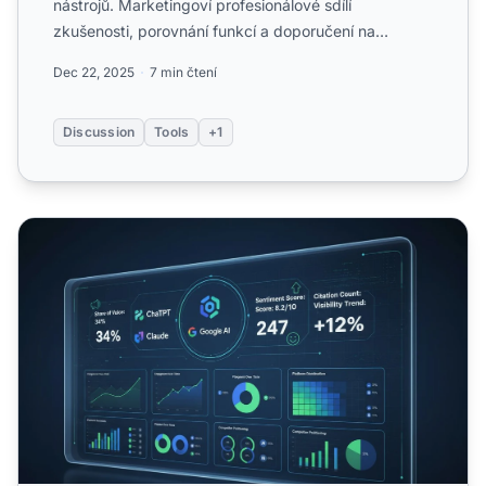
nástrojů. Marketingoví profesionálové sdílí
zkušenosti, porovnání funkcí a doporučení na
platformy pro sledování v...
Dec 22, 2025
7 min čtení
Discussion
Tools
+1
Automatizace monitorování viditelnosti v AI: Nástroje a p