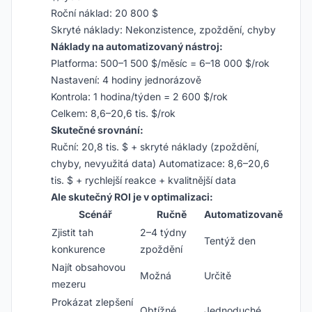
Roční náklad: 20 800 $
Skryté náklady: Nekonzistence, zpoždění, chyby
Náklady na automatizovaný nástroj:
Platforma: 500–1 500 $/měsíc = 6–18 000 $/rok
Nastavení: 4 hodiny jednorázově
Kontrola: 1 hodina/týden = 2 600 $/rok
Celkem: 8,6–20,6 tis. $/rok
Skutečné srovnání:
Ruční: 20,8 tis. $ + skryté náklady (zpoždění,
chyby, nevyužitá data) Automatizace: 8,6–20,6
tis. $ + rychlejší reakce + kvalitnější data
Ale skutečný ROI je v optimalizaci:
Scénář
Ručně
Automatizovaně
Zjistit tah
2–4 týdny
Tentýž den
konkurence
zpoždění
Najít obsahovou
Možná
Určitě
mezeru
Prokázat zlepšení
Obtížné
Jednoduché