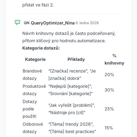
přidat ve fázi 2.
QueryOptimizer_Nina
QN
·
6. ledna 2026
Návrh knihovny dotazů je často podceňovaný,
přitom klíčový pro hodnotu automatizace.
Kategorie dotazů:
%
Kategorie
Příklady
knihovny
Brandové
“[Značka] recenze”, “Je
20%
dotazy
[značka] dobrá”
Produktové
“Nejlepší [kategorie]”,
30%
dotazy
“Srovnání [kategorie]”
Dotazy
“Jak vyřešit [problém]”,
podle
25%
“Nástroje pro [cíl]”
použití
Odborové
“[Téma] trendy 2026”,
15%
dotazy
“[Téma] best practices”