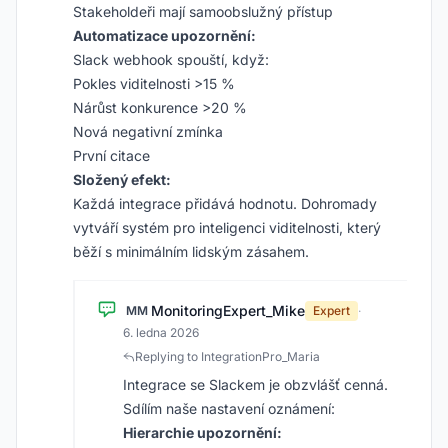
Stakeholdeři mají samoobslužný přístup
Automatizace upozornění:
Slack webhook spouští, když:
Pokles viditelnosti >15 %
Nárůst konkurence >20 %
Nová negativní zmínka
První citace
Složený efekt:
Každá integrace přidává hodnotu. Dohromady
vytváří systém pro inteligenci viditelnosti, který
běží s minimálním lidským zásahem.
MonitoringExpert_Mike
MM
Expert
·
6. ledna 2026
Replying to IntegrationPro_Maria
Integrace se Slackem je obzvlášť cenná.
Sdílím naše nastavení oznámení:
Hierarchie upozornění: