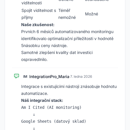
viditelnosti
Spojit viditelnost s
Téměř
Možné
příjmy
nemožné
Naše zkušenost:
Prvních 6 měsíců automatizovaného monitoringu
identifikovalo optimalizační příležitosti v hodnotě
5násobku ceny nástroje.
Samotné zlepšení kvality dat investici
ospravedlnilo.
IntegrationPro_Maria
IM
·
7. ledna 2026
Integrace s existujícími nástroji znásobuje hodnotu
automatizace.
Náš integrační stack:
Am I Cited (AI monitoring)

     ↓

Google Sheets (datový sklad)

     ↓
