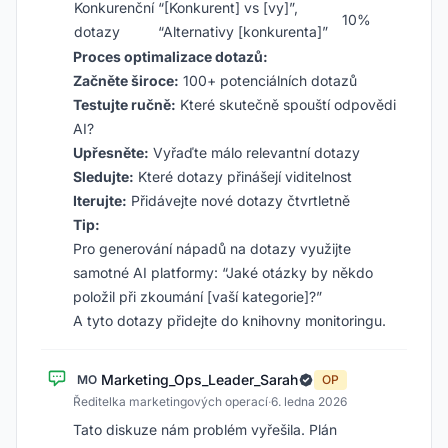
Konkurenční
“[Konkurent] vs [vy]”,
10%
dotazy
“Alternativy [konkurenta]”
Proces optimalizace dotazů:
Začněte široce:
100+ potenciálních dotazů
Testujte ručně:
Které skutečně spouští odpovědi
AI?
Upřesněte:
Vyřaďte málo relevantní dotazy
Sledujte:
Které dotazy přinášejí viditelnost
Iterujte:
Přidávejte nové dotazy čtvrtletně
Tip:
Pro generování nápadů na dotazy využijte
samotné AI platformy: “Jaké otázky by někdo
položil při zkoumání [vaší kategorie]?”
A tyto dotazy přidejte do knihovny monitoringu.
Marketing_Ops_Leader_Sarah
MO
OP
Ředitelka marketingových operací
·
6. ledna 2026
Tato diskuze nám problém vyřešila. Plán