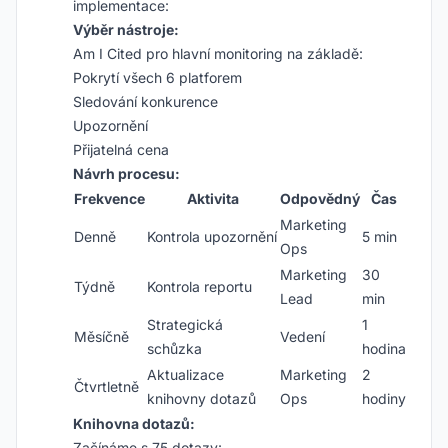
implementace:
Výběr nástroje:
Am I Cited pro hlavní monitoring na základě:
Pokrytí všech 6 platforem
Sledování konkurence
Upozornění
Přijatelná cena
Návrh procesu:
Frekvence
Aktivita
Odpovědný
Čas
Marketing
Denně
Kontrola upozornění
5 min
Ops
Marketing
30
Týdně
Kontrola reportu
Lead
min
Strategická
1
Měsíčně
Vedení
schůzka
hodina
Aktualizace
Marketing
2
Čtvrtletně
knihovny dotazů
Ops
hodiny
Knihovna dotazů:
Začínáme s 75 dotazy: