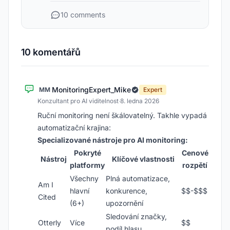
10 comments
10 komentářů
MonitoringExpert_Mike
MM
Expert
Konzultant pro AI viditelnost
·
8. ledna 2026
Ruční monitoring není škálovatelný. Takhle vypadá
automatizační krajina:
Specializované nástroje pro AI monitoring:
Pokryté
Cenové
Nástroj
Klíčové vlastnosti
platformy
rozpětí
Všechny
Plná automatizace,
Am I
hlavní
konkurence,
$$-$$$
Cited
(6+)
upozornění
Sledování značky,
Otterly
Více
$$
podíl hlasu