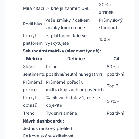
30%+
Míra citací
% kde je zahrnut URL
zmínek
Vaše zmínky / celkem
Průmyslový
Podíl hlasu
zmínky konkurence
standard
Pokrytí
% platforem, kde se
100%
platforem
vyskytujete
Sekundární metriky (sledovat týdně):
Metrika
Definice
Cíl
Skóre
Poměr
80%+
sentimentu
pozitivní/neutrální/negativní
pozitivní
Průměrná
Průměrné pořadí v
Top 3
pozice
multizdrojových odpovědích
Pokrytí
% cílových dotazů, kde se
50%+
dotazů
objevíte
Trend
Týdenní změna
Pozitivní
Návrh dashboardu:
Jednostránkový přehled:
Celkové skóre viditelnosti