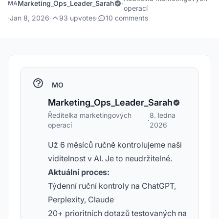
Marketing_Ops_Leader_Sarah
·
MA
operací
·
Jan 8, 2026
·
93 upvotes
·
10 comments
MO
Marketing_Ops_Leader_Sarah
Ředitelka marketingových
8. ledna
·
operací
2026
Už 6 měsíců ručně kontrolujeme naši
viditelnost v AI. Je to neudržitelné.
Aktuální proces:
Týdenní ruční kontroly na ChatGPT,
Perplexity, Claude
20+ prioritních dotazů testovaných na