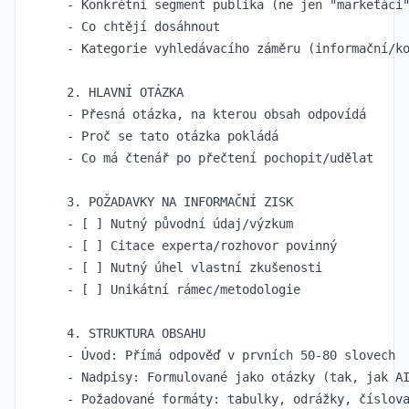
- Konkrétní segment publika (ne jen "markeťáci"
- Co chtějí dosáhnout

- Kategorie vyhledávacího záměru (informační/ko
2. HLAVNÍ OTÁZKA

- Přesná otázka, na kterou obsah odpovídá

- Proč se tato otázka pokládá

- Co má čtenář po přečtení pochopit/udělat

3. POŽADAVKY NA INFORMAČNÍ ZISK

- [ ] Nutný původní údaj/výzkum

- [ ] Citace experta/rozhovor povinný

- [ ] Nutný úhel vlastní zkušenosti

- [ ] Unikátní rámec/metodologie

4. STRUKTURA OBSAHU

- Úvod: Přímá odpověď v prvních 50-80 slovech

- Nadpisy: Formulované jako otázky (tak, jak AI
- Požadované formáty: tabulky, odrážky, číslova