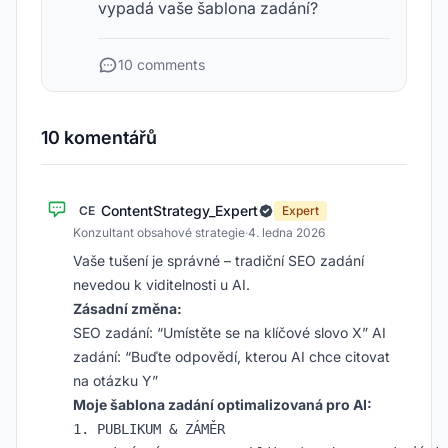
vypadá vaše šablona zadání?
10 comments
10 komentářů
ContentStrategy_Expert
CE
Expert
Konzultant obsahové strategie
·
4. ledna 2026
Vaše tušení je správné – tradiční SEO zadání
nevedou k viditelnosti u AI.
Zásadní změna:
SEO zadání: “Umístěte se na klíčové slovo X” AI
zadání: “Buďte odpovědí, kterou AI chce citovat
na otázku Y”
Moje šablona zadání optimalizovaná pro AI:
1. PUBLIKUM & ZÁMĚR
