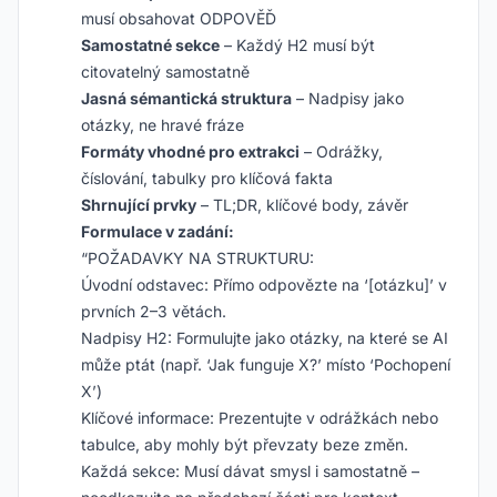
musí obsahovat ODPOVĚĎ
Samostatné sekce
– Každý H2 musí být
citovatelný samostatně
Jasná sémantická struktura
– Nadpisy jako
otázky, ne hravé fráze
Formáty vhodné pro extrakci
– Odrážky,
číslování, tabulky pro klíčová fakta
Shrnující prvky
– TL;DR, klíčové body, závěr
Formulace v zadání:
“POŽADAVKY NA STRUKTURU:
Úvodní odstavec: Přímo odpovězte na ‘[otázku]’ v
prvních 2–3 větách.
Nadpisy H2: Formulujte jako otázky, na které se AI
může ptát (např. ‘Jak funguje X?’ místo ‘Pochopení
X’)
Klíčové informace: Prezentujte v odrážkách nebo
tabulce, aby mohly být převzaty beze změn.
Každá sekce: Musí dávat smysl i samostatně –