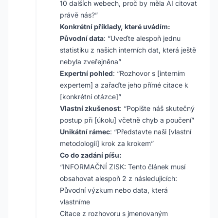
10 dalších webech, proč by měla AI citovat
právě nás?”
Konkrétní příklady, které uvádím:
Původní data
: “Uveďte alespoň jednu
statistiku z našich interních dat, která ještě
nebyla zveřejněna”
Expertní pohled
: “Rozhovor s [interním
expertem] a zařaďte jeho přímé citace k
[konkrétní otázce]”
Vlastní zkušenost
: “Popište náš skutečný
postup při [úkolu] včetně chyb a poučení”
Unikátní rámec
: “Představte naši [vlastní
metodologii] krok za krokem”
Co do zadání píšu:
“INFORMAČNÍ ZISK: Tento článek musí
obsahovat alespoň 2 z následujících:
Původní výzkum nebo data, která
vlastníme
Citace z rozhovoru s jmenovaným