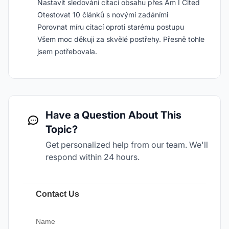
Nastavit sledování citací obsahu přes Am I Cited
Otestovat 10 článků s novými zadáními
Porovnat míru citací oproti starému postupu
Všem moc děkuji za skvělé postřehy. Přesně tohle
jsem potřebovala.
Have a Question About This
Topic?
Get personalized help from our team. We'll
respond within 24 hours.