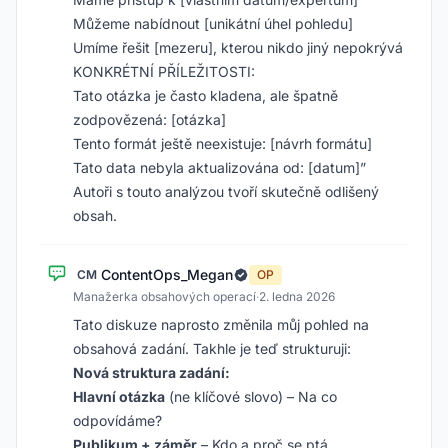
Můžeme nabídnout [unikátní úhel pohledu]
Umíme řešit [mezeru], kterou nikdo jiný nepokrývá
KONKRÉTNÍ PŘÍLEŽITOSTI:
Tato otázka je často kladena, ale špatně
zodpovězená: [otázka]
Tento formát ještě neexistuje: [návrh formátu]
Tato data nebyla aktualizována od: [datum]”
Autoři s touto analýzou tvoří skutečně odlišený
obsah.
ContentOps_Megan
CM
OP
Manažerka obsahových operací
·
2. ledna 2026
Tato diskuze naprosto změnila můj pohled na
obsahová zadání. Takhle je teď strukturuji:
Nová struktura zadání:
Hlavní otázka
(ne klíčové slovo) – Na co
odpovídáme?
Publikum + záměr
– Kdo a proč se ptá