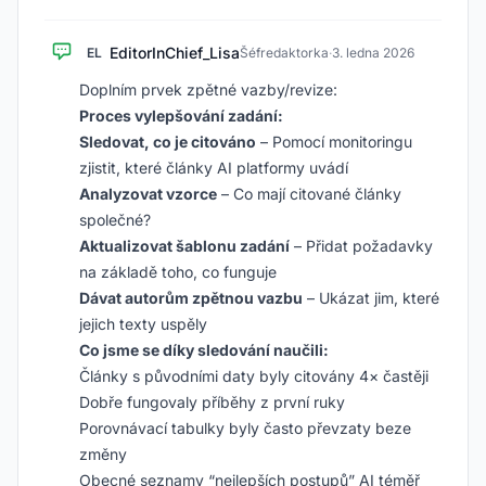
EditorInChief_Lisa
EL
Šéfredaktorka
·
3. ledna 2026
Doplním prvek zpětné vazby/revize:
Proces vylepšování zadání:
Sledovat, co je citováno
– Pomocí monitoringu
zjistit, které články AI platformy uvádí
Analyzovat vzorce
– Co mají citované články
společné?
Aktualizovat šablonu zadání
– Přidat požadavky
na základě toho, co funguje
Dávat autorům zpětnou vazbu
– Ukázat jim, které
jejich texty uspěly
Co jsme se díky sledování naučili:
Články s původními daty byly citovány 4× častěji
Dobře fungovaly příběhy z první ruky
Porovnávací tabulky byly často převzaty beze
změny
Obecné seznamy “nejlepších postupů” AI téměř