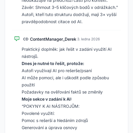
neodkazujte na předchozí části pro kontext.
Závěr: Shrnout 3–5 klíčových bodů v odrážkách.”
Autoři, kteří tuto strukturu dodržují, mají 3× vyšší
pravděpodobnost citace od AI.
ContentManager_Derek
CD
·
3. ledna 2026
Praktický doplněk: jak řešit v zadání využití AI
nástrojů.
Dnes je nutné to řešit, protože:
Autoři využívají AI pro rešerše/psaní
AI může pomoci, ale i uškodit podle způsobu
použití
Požadavky na ověřování faktů se změnily
Moje sekce v zadání k AI:
“POKYNY K AI NÁSTROJŮM:
Povolené využití:
Pomoc s rešerší a hledáním zdrojů
Generování a úprava osnovy