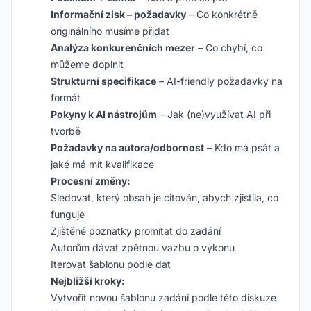
Informační zisk – požadavky
– Co konkrétně
originálního musíme přidat
Analýza konkurenčních mezer
– Co chybí, co
můžeme doplnit
Strukturní specifikace
– AI-friendly požadavky na
formát
Pokyny k AI nástrojům
– Jak (ne)využívat AI při
tvorbě
Požadavky na autora/odbornost
– Kdo má psát a
jaké má mít kvalifikace
Procesní změny:
Sledovat, který obsah je citován, abych zjistila, co
funguje
Zjištěné poznatky promítat do zadání
Autorům dávat zpětnou vazbu o výkonu
Iterovat šablonu podle dat
Nejbližší kroky:
Vytvořit novou šablonu zadání podle této diskuze