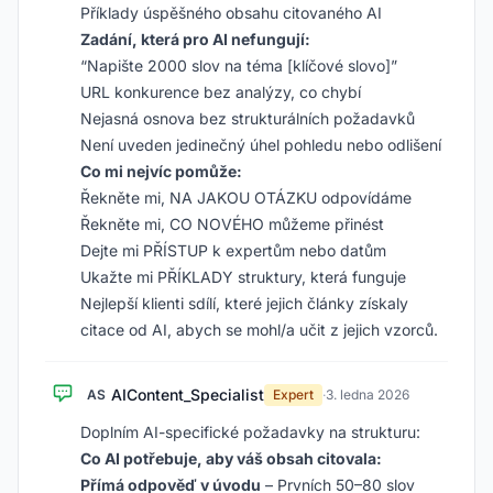
Příklady úspěšného obsahu citovaného AI
Zadání, která pro AI nefungují:
“Napište 2000 slov na téma [klíčové slovo]”
URL konkurence bez analýzy, co chybí
Nejasná osnova bez strukturálních požadavků
Není uveden jedinečný úhel pohledu nebo odlišení
Co mi nejvíc pomůže:
Řekněte mi, NA JAKOU OTÁZKU odpovídáme
Řekněte mi, CO NOVÉHO můžeme přinést
Dejte mi PŘÍSTUP k expertům nebo datům
Ukažte mi PŘÍKLADY struktury, která funguje
Nejlepší klienti sdílí, které jejich články získaly
citace od AI, abych se mohl/a učit z jejich vzorců.
AIContent_Specialist
AS
Expert
·
3. ledna 2026
Doplním AI-specifické požadavky na strukturu:
Co AI potřebuje, aby váš obsah citovala:
Přímá odpověď v úvodu
– Prvních 50–80 slov