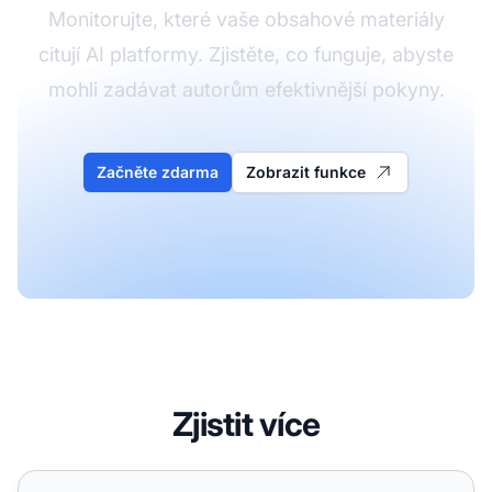
Monitorujte, které vaše obsahové materiály
citují AI platformy. Zjistěte, co funguje, abyste
mohli zadávat autorům efektivnější pokyny.
Začněte zdarma
Zobrazit funkce
Zjistit více
Použití AI k tvorbě obsahu pro optimalizaci vyhledávání AI 