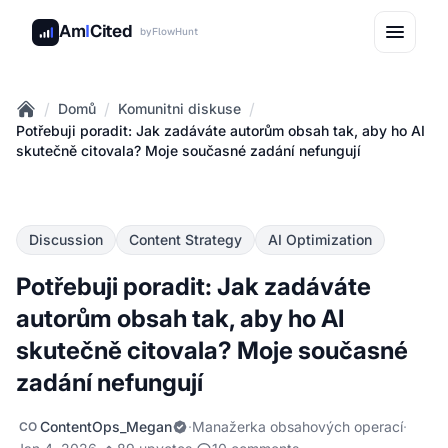
Am
I
Cited
by
FlowHunt
/
/
/
Domů
Komunitni diskuse
Home
Potřebuji poradit: Jak zadáváte autorům obsah tak, aby ho AI
skutečně citovala? Moje současné zadání nefungují
Discussion
Content Strategy
AI Optimization
Potřebuji poradit: Jak zadáváte
autorům obsah tak, aby ho AI
skutečně citovala? Moje současné
zadání nefungují
ContentOps_Megan
·
Manažerka obsahových operací
·
CO