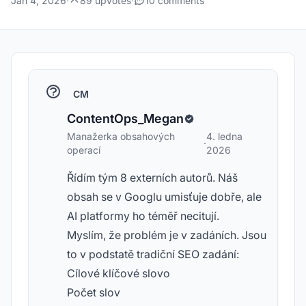
Jan 4, 2026
·
89 upvotes
·
10 comments
CM
ContentOps_Megan
Manažerka obsahových
4. ledna
·
operací
2026
Řídím tým 8 externích autorů. Náš
obsah se v Googlu umisťuje dobře, ale
AI platformy ho téměř necitují.
Myslím, že problém je v zadáních. Jsou
to v podstatě tradiční SEO zadání:
Cílové klíčové slovo
Počet slov