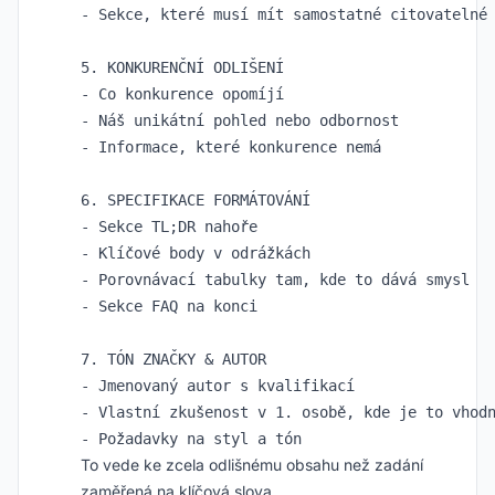
- Sekce, které musí mít samostatné citovatelné 
5. KONKURENČNÍ ODLIŠENÍ

- Co konkurence opomíjí

- Náš unikátní pohled nebo odbornost

- Informace, které konkurence nemá

6. SPECIFIKACE FORMÁTOVÁNÍ

- Sekce TL;DR nahoře

- Klíčové body v odrážkách

- Porovnávací tabulky tam, kde to dává smysl

- Sekce FAQ na konci

7. TÓN ZNAČKY & AUTOR

- Jmenovaný autor s kvalifikací

- Vlastní zkušenost v 1. osobě, kde je to vhodn
To vede ke zcela odlišnému obsahu než zadání
zaměřená na klíčová slova.