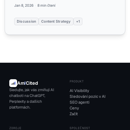
zachování tradičn...
Jan 8, 2026
8 min čtení
Discussion
Content Strategy
+1
PRODUKT
Am
I
Cited
Sledujte, jak vás zmiňují AI
AI Visibility
chatboti na ChatGPT,
Sledování pozic v AI
Perplexity a dalších
SEO agenti
platformách.
Ceny
Začít
ZDROJE
SPOLEČNOST