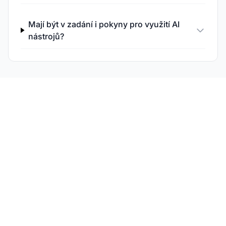
Mají být v zadání i pokyny pro využití AI
nástrojů?
Sledujte, který obsah
získává citace od AI