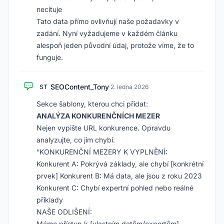
necituje
Tato data přímo ovlivňují naše požadavky v
zadání. Nyní vyžadujeme v každém článku
alespoň jeden původní údaj, protože víme, že to
funguje.
SEOContent_Tony
ST
·
2. ledna 2026
Sekce šablony, kterou chci přidat:
ANALÝZA KONKURENČNÍCH MEZER
Nejen vypište URL konkurence. Opravdu
analyzujte, co jim chybí.
“KONKURENČNÍ MEZERY K VYPLNĚNÍ:
Konkurent A: Pokrývá základy, ale chybí [konkrétní
prvek] Konkurent B: Má data, ale jsou z roku 2023
Konkurent C: Chybí expertní pohled nebo reálné
příklady
NAŠE ODLIŠENÍ:
Máme přístup k [vlastním datům/expertům]