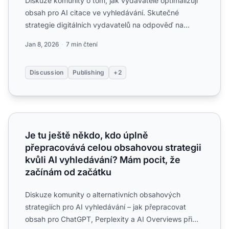
Diskuze komunity o tom, jak vydavatelé optimalizují
obsah pro AI citace ve vyhledávání. Skutečné
strategie digitálních vydavatelů na odpověď na
prvním místě, st...
Jan 8, 2026
7 min čtení
Discussion
Publishing
+2
Je tu ještě někdo, kdo úplně přepracovává celou obsahovo
Je tu ještě někdo, kdo úplně
přepracovává celou obsahovou strategii
kvůli AI vyhledávání? Mám pocit, že
začínám od začátku
Diskuze komunity o alternativních obsahových
strategiích pro AI vyhledávání – jak přepracovat
obsah pro ChatGPT, Perplexity a AI Overviews při