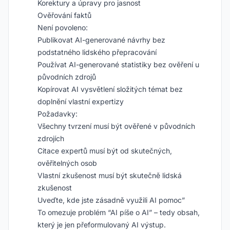
Korektury a úpravy pro jasnost
Ověřování faktů
Není povoleno:
Publikovat AI-generované návrhy bez
podstatného lidského přepracování
Používat AI-generované statistiky bez ověření u
původních zdrojů
Kopírovat AI vysvětlení složitých témat bez
doplnění vlastní expertizy
Požadavky:
Všechny tvrzení musí být ověřené v původních
zdrojích
Citace expertů musí být od skutečných,
ověřitelných osob
Vlastní zkušenost musí být skutečně lidská
zkušenost
Uveďte, kde jste zásadně využili AI pomoc”
To omezuje problém “AI píše o AI” – tedy obsah,
který je jen přeformulovaný AI výstup.