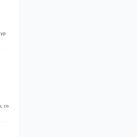
typ
u, co