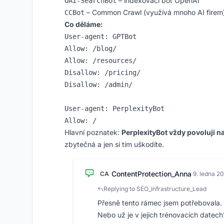
– indexovací bot OpenAI
OAI-SearchBot
– Common Crawl (využívá mnoho AI firem
CCBot
Co děláme:
User-agent: GPTBot

Allow: /blog/

Allow: /resources/

Disallow: /pricing/

Disallow: /admin/

User-agent: PerplexityBot

Hlavní poznatek:
PerplexityBot vždy povoluji n
zbytečná a jen si tím uškodíte.
ContentProtection_Anna
CA
·
9. ledna 2
Replying to SEO_Infrastructure_Lead
Přesně tento rámec jsem potřebovala.
Nebo už je v jejich trénovacích datech