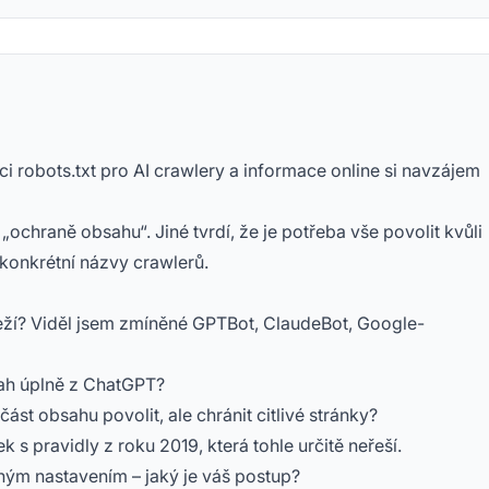
ci robots.txt pro AI crawlery a informace online si navzájem
„ochraně obsahu“. Jiné tvrdí, že je potřeba vše povolit kvůli
e konkrétní názvy crawlerů.
eží? Viděl jsem zmíněné GPTBot, ClaudeBot, Google-
sah úplně z ChatGPT?
st obsahu povolit, ale chránit citlivé stránky?
 s pravidly z roku 2019, která tohle určitě neřeší.
ým nastavením – jaký je váš postup?