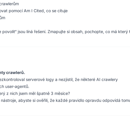
 crawlerům
rovat pomocí Am I Cited, co se cituje
rům
e povolit“ jsou líná řešení. Zmapujte si obsah, pochopte, co má který 
nty crawlerů.
kontroloval serverové logy a nezjistil, že některé AI crawlery
ch user-agentů.
terý z nich jsem měl špatně 3 měsíce?
 nástroje, abyste si ověřili, že každé pravidlo opravdu odpovídá tom