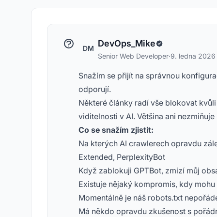
DevOps_Mike
DM
Senior Web Developer
·
9. ledna 2026
Snažím se přijít na správnou konfigura
odporují.
Některé články radí vše blokovat kvůli 
viditelnosti v AI. Většina ani nezmiňuj
Co se snažím zjistit:
Na kterých AI crawlerech opravdu zál
Extended, PerplexityBot
Když zablokuji GPTBot, zmizí můj ob
Existuje nějaký kompromis, kdy mohu čá
Momentálně je náš robots.txt nepořádek
Má někdo opravdu zkušenost s pořádn