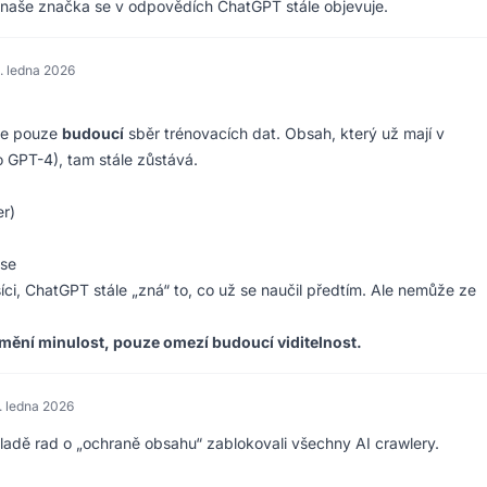
e naše značka se v odpovědích ChatGPT stále objevuje.
. ledna 2026
uje pouze
budoucí
sběr trénovacích dat. Obsah, který už mají v
 GPT-4), tam stále zůstává.
r)
ase
ci, ChatGPT stále „zná“ to, co už se naučil předtím. Ale nemůže ze
mění minulost, pouze omezí budoucí viditelnost.
. ledna 2026
kladě rad o „ochraně obsahu“ zablokovali všechny AI crawlery.