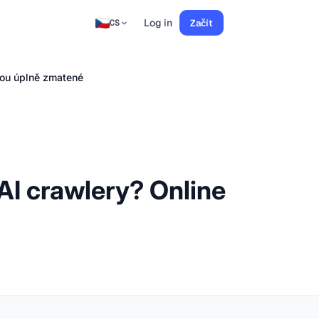
Log in
Začít
CS
sou úplně zmatené
AI crawlery? Online