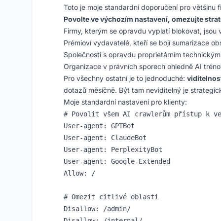
Toto je moje standardní doporučení pro většinu f
Povolte ve výchozím nastavení, omezujte strat
Firmy, kterým se opravdu vyplatí blokovat, jsou
Prémioví vydavatelé, kteří se bojí sumarizace o
Společnosti s opravdu proprietárním technický
Organizace v právních sporech ohledně AI tréno
Pro všechny ostatní je to jednoduché:
viditelnos
dotazů měsíčně. Být tam neviditelný je strategi
Moje standardní nastavení pro klienty:
# Povolit všem AI crawlerům přístup k ve
User-agent: GPTBot

User-agent: ClaudeBot

User-agent: PerplexityBot

User-agent: Google-Extended

Allow: /

# Omezit citlivé oblasti

Disallow: /admin/

Disallow: /internal/
