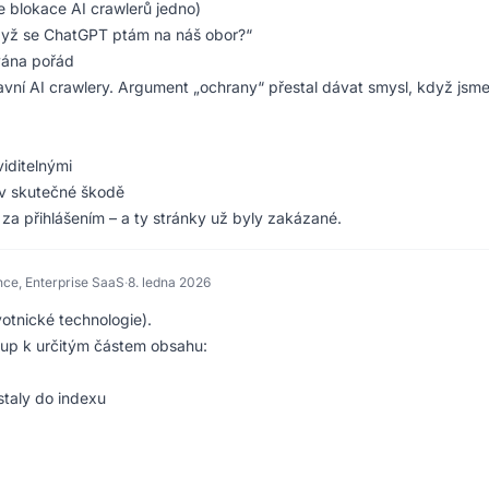
e blokace AI crawlerů jedno)
 když se ChatGPT ptám na náš obor?“
ována pořád
vní AI crawlery. Argument „ochrany“ přestal dávat smysl, když jsme
iditelnými
iv skutečné škodě
 za přihlášením – a ty stránky už byly zakázané.
ce, Enterprise SaaS
·
8. ledna 2026
otnické technologie).
tup k určitým částem obsahu:
staly do indexu