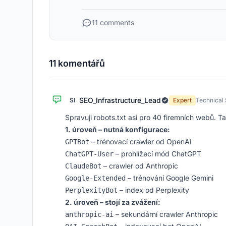
11 comments
11 komentářů
SEO_Infrastructure_Lead
SI
Expert
Technical 
Spravuji robots.txt asi pro 40 firemních webů. T
1. úroveň – nutná konfigurace:
– trénovací crawler od OpenAI
GPTBot
– prohlížecí mód ChatGPT
ChatGPT-User
– crawler od Anthropic
ClaudeBot
– trénování Google Gemini
Google-Extended
– index od Perplexity
PerplexityBot
2. úroveň – stojí za zvážení:
– sekundární crawler Anthropic
anthropic-ai