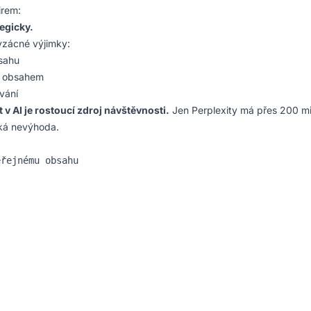
irem:
egicky.
 vzácné výjimky:
bsahu
m obsahem
vání
t v AI je rostoucí zdroj návštěvnosti.
Jen Perplexity má přes 200 mi
cká nevýhoda.
řejnému obsahu
