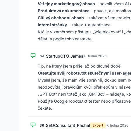
Veřejný marketingový obsah
– povolit všem AI
Produktová dokumentace
– povolit, ale monito
Citlivý obchodní obsah
– zakázat všem crawle
Interní stránky
– zákaz + autentizace
Klíč je v záměrném přístupu. „Vše blokovat“ i „vš
dělat, a podle toho nastavte.
StartupCTO_James
SJ
·
8. ledna 2026
Tip, na který jsem přišel až po dlouhé době:
Otestujte svůj robots.txt skutečnými user-age
Myslel jsem, že mám vše správně, dokud jsem nez
neodpovídají pravidlům kvůli překlepům v názve
„GPT-Bot“ není totéž jako „GPTBot“ – hádejte, k
Použijte Google robots.txt tester nebo příkazové
čekáte.
SEOConsultant_Rachel
SR
Expert
·
7. ledna 2026