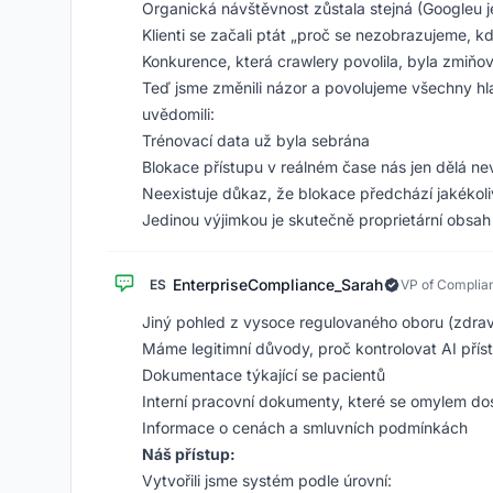
Organická návštěvnost zůstala stejná (Googleu j
Klienti se začali ptát „proč se nezobrazujeme,
Konkurence, která crawlery povolila, byla zmiň
Teď jsme změnili názor a povolujeme všechny hla
uvědomili:
Trénovací data už byla sebrána
Blokace přístupu v reálném čase nás jen dělá nev
Neexistuje důkaz, že blokace předchází jakékol
Jedinou výjimkou je skutečně proprietární obsah
EnterpriseCompliance_Sarah
ES
VP of Complian
Jiný pohled z vysoce regulovaného oboru (zdrav
Máme legitimní důvody, proč kontrolovat AI přís
Dokumentace týkající se pacientů
Interní pracovní dokumenty, které se omylem do
Informace o cenách a smluvních podmínkách
Náš přístup:
Vytvořili jsme systém podle úrovní: