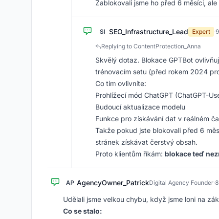
Zablokovali jsme ho před 6 měsíci, al
SEO_Infrastructure_Lead
SI
Expert
·
9
Replying to ContentProtection_Anna
Skvělý dotaz. Blokace GPTBot ovlivň
trénovacím setu (před rokem 2024 pro
Co tím ovlivníte:
Prohlížecí mód ChatGPT (ChatGPT-Use
Budoucí aktualizace modelu
Funkce pro získávání dat v reálném č
Takže pokud jste blokovali před 6 měsí
stránek získávat čerstvý obsah.
Proto klientům říkám:
blokace teď nez
AgencyOwner_Patrick
AP
Digital Agency Founder
·
8
Udělali jsme velkou chybu, když jsme loni na zá
Co se stalo: