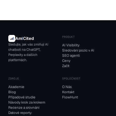
PRODUKT
Am
I
Cited
Sledujte, jak vás zmiňují AI
AI Visibility
chatboti na ChatGPT,
Sledování pozic v AI
Perplexity a dalších
SEO agenti
platformách.
Ceny
Začít
ZDROJE
SPOLEČNOST
Akademie
O Nás
Blog
Kontakt
Případové studie
FlowHunt
Návody krok za krokem
Recenze a srovnání
Datové reporty