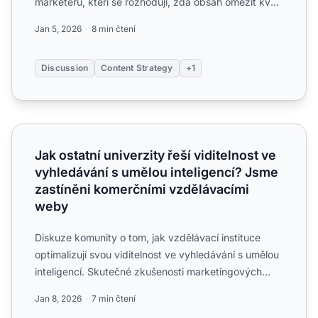
marketérů, kteří se rozhodují, zda obsah omezit kvůli
leadům, nebo ...
Jan 5, 2026
8 min čtení
Discussion
Content Strategy
+1
Jak ostatní univerzity řeší viditelnost ve vyhledávání s 
Jak ostatní univerzity řeší viditelnost ve
vyhledávání s umělou inteligencí? Jsme
zastíněni komerčními vzdělávacími
weby
Diskuze komunity o tom, jak vzdělávací instituce
optimalizují svou viditelnost ve vyhledávání s umělou
inteligencí. Skutečné zkušenosti marketingových
týmů univ...
Jan 8, 2026
7 min čtení