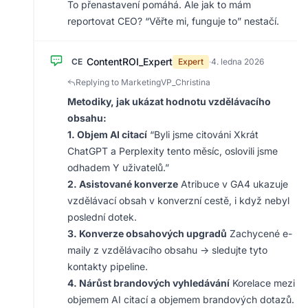
To přenastavení pomáhá. Ale jak to mám
reportovat CEO? “Věřte mi, funguje to” nestačí.
ContentROI_Expert
CE
Expert
·
4. ledna 2026
Replying to MarketingVP_Christina
Metodiky, jak ukázat hodnotu vzdělávacího
obsahu:
1. Objem AI citací
“Byli jsme citováni Xkrát
ChatGPT a Perplexity tento měsíc, oslovili jsme
odhadem Y uživatelů.”
2. Asistované konverze
Atribuce v GA4 ukazuje
vzdělávací obsah v konverzní cestě, i když nebyl
poslední dotek.
3. Konverze obsahových upgradů
Zachycené e-
maily z vzdělávacího obsahu → sledujte tyto
kontakty pipeline.
4. Nárůst brandových vyhledávání
Korelace mezi
objemem AI citací a objemem brandových dotazů.