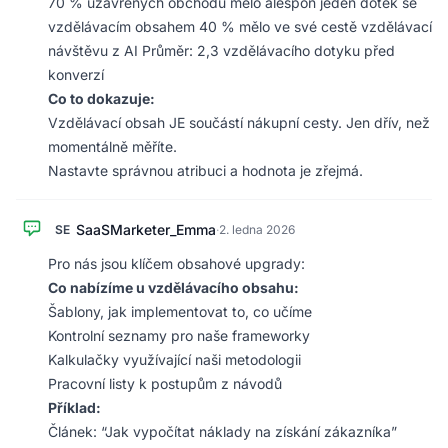
70 % uzavřených obchodů mělo alespoň jeden dotek se
vzdělávacím obsahem 40 % mělo ve své cestě vzdělávací
návštěvu z AI Průměr: 2,3 vzdělávacího dotyku před
konverzí
Co to dokazuje:
Vzdělávací obsah JE součástí nákupní cesty. Jen dřív, než
momentálně měříte.
Nastavte správnou atribuci a hodnota je zřejmá.
SaaSMarketer_Emma
SE
·
2. ledna 2026
Pro nás jsou klíčem obsahové upgrady:
Co nabízíme u vzdělávacího obsahu:
Šablony, jak implementovat to, co učíme
Kontrolní seznamy pro naše frameworky
Kalkulačky využívající naši metodologii
Pracovní listy k postupům z návodů
Příklad:
Článek: “Jak vypočítat náklady na získání zákazníka”