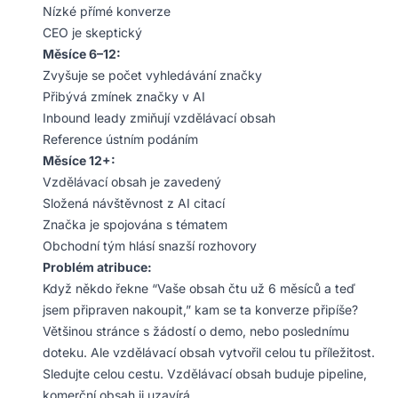
Nízké přímé konverze
CEO je skeptický
Měsíce 6–12:
Zvyšuje se počet vyhledávání značky
Přibývá zmínek značky v AI
Inbound leady zmiňují vzdělávací obsah
Reference ústním podáním
Měsíce 12+:
Vzdělávací obsah je zavedený
Složená návštěvnost z AI citací
Značka je spojována s tématem
Obchodní tým hlásí snazší rozhovory
Problém atribuce:
Když někdo řekne “Vaše obsah čtu už 6 měsíců a teď
jsem připraven nakoupit,” kam se ta konverze připíše?
Většinou stránce s žádostí o demo, nebo poslednímu
doteku. Ale vzdělávací obsah vytvořil celou tu příležitost.
Sledujte celou cestu. Vzdělávací obsah buduje pipeline,
komerční obsah ji uzavírá.