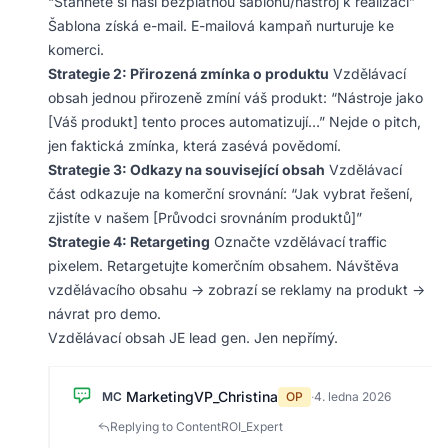
“Stáhněte si naši bezplatnou šablonu/nástroj k realizaci”
Šablona získá e-mail. E-mailová kampaň nurturuje ke
komerci.
Strategie 2: Přirozená zmínka o produktu
Vzdělávací
obsah jednou přirozeně zmíní váš produkt: “Nástroje jako
[Váš produkt] tento proces automatizují…” Nejde o pitch,
jen faktická zmínka, která zasévá povědomí.
Strategie 3: Odkazy na související obsah
Vzdělávací
část odkazuje na komerční srovnání: “Jak vybrat řešení,
zjistíte v našem [Průvodci srovnáním produktů]”
Strategie 4: Retargeting
Označte vzdělávací traffic
pixelem. Retargetujte komerčním obsahem. Návštěva
vzdělávacího obsahu → zobrazí se reklamy na produkt →
návrat pro demo.
Vzdělávací obsah JE lead gen. Jen nepřímý.
MarketingVP_Christina
MC
OP
·
4. ledna 2026
Replying to ContentROI_Expert