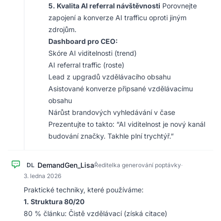
5. Kvalita AI referral návštěvnosti
Porovnejte
zapojení a konverze AI trafficu oproti jiným
zdrojům.
Dashboard pro CEO:
Skóre AI viditelnosti (trend)
AI referral traffic (roste)
Lead z upgradů vzdělávacího obsahu
Asistované konverze připsané vzdělávacímu
obsahu
Nárůst brandových vyhledávání v čase
Prezentujte to takto: “AI viditelnost je nový kanál
budování značky. Takhle plní trychtýř.”
DemandGen_Lisa
DL
Ředitelka generování poptávky
·
3. ledna 2026
Praktické techniky, které používáme:
1. Struktura 80/20
80 % článku: Čistě vzdělávací (získá citace)