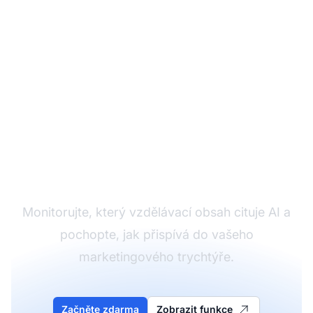
Sledujte svůj vzdělávací
obsah
Monitorujte, který vzdělávací obsah cituje AI a
pochopte, jak přispívá do vašeho
marketingového trychtýře.
Začněte zdarma
Zobrazit funkce