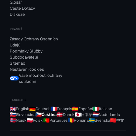
Glosář
Časté Dotazy
Diskuze
PRÁVNÍ
Zásady Ochrany Osobních
Údajů
Podmínky Služby
Subdodavatelé
Sitemap
Nastavení cookies
Vaše možnosti ochrany
soukromí
LANGUAGE
English
Deutsch
Français
Español
Italiano
Slovenčina
Čeština
Dansk
日本語
Nederlands
Norsk
Polski
Português
Română
Svenska
中文