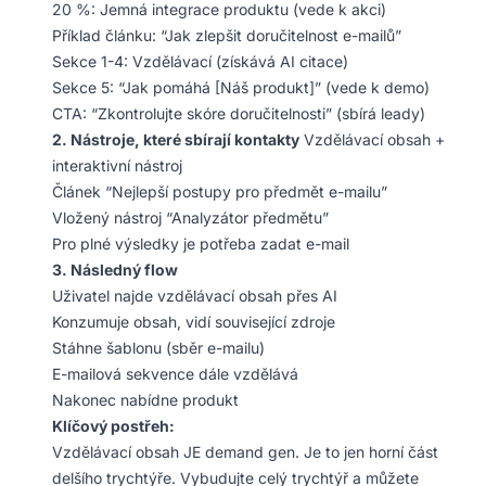
20 %: Jemná integrace produktu (vede k akci)
Příklad článku: “Jak zlepšit doručitelnost e-mailů”
Sekce 1-4: Vzdělávací (získává AI citace)
Sekce 5: “Jak pomáhá [Náš produkt]” (vede k demo)
CTA: “Zkontrolujte skóre doručitelnosti” (sbírá leady)
2. Nástroje, které sbírají kontakty
Vzdělávací obsah +
interaktivní nástroj
Článek “Nejlepší postupy pro předmět e-mailu”
Vložený nástroj “Analyzátor předmětu”
Pro plné výsledky je potřeba zadat e-mail
3. Následný flow
Uživatel najde vzdělávací obsah přes AI
Konzumuje obsah, vidí související zdroje
Stáhne šablonu (sběr e-mailu)
E-mailová sekvence dále vzdělává
Nakonec nabídne produkt
Klíčový postřeh:
Vzdělávací obsah JE demand gen. Je to jen horní část
delšího trychtýře. Vybudujte celý trychtýř a můžete