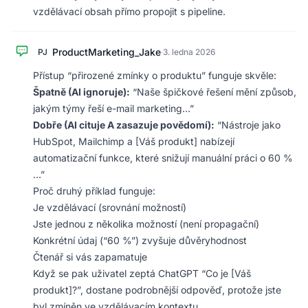
vzdělávací obsah přímo propojit s pipeline.
ProductMarketing_Jake
PJ
·
3. ledna 2026
Přístup “přirozené zmínky o produktu” funguje skvěle:
Špatně (AI ignoruje):
“Naše špičkové řešení mění způsob,
jakým týmy řeší e-mail marketing…”
Dobře (AI cituje A zasazuje povědomí):
“Nástroje jako
HubSpot, Mailchimp a [Váš produkt] nabízejí
automatizační funkce, které snižují manuální práci o 60 %
…”
Proč druhý příklad funguje:
Je vzdělávací (srovnání možností)
Jste jednou z několika možností (není propagační)
Konkrétní údaj (“60 %”) zvyšuje důvěryhodnost
Čtenář si vás zapamatuje
Když se pak uživatel zeptá ChatGPT “Co je [Váš
produkt]?”, dostane podrobnější odpověď, protože jste
byl zmíněn ve vzdělávacím kontextu.