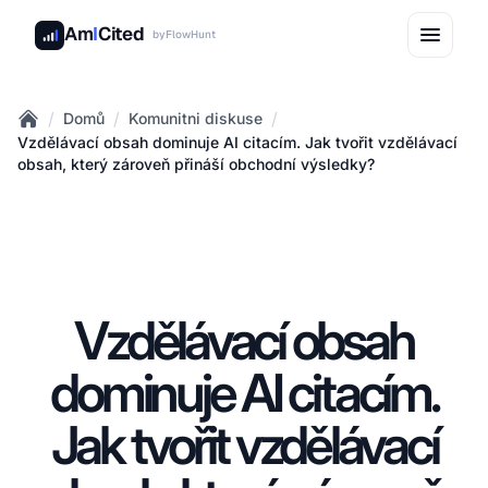
Am
I
Cited
by
FlowHunt
/
/
/
Domů
Komunitni diskuse
Home
Vzdělávací obsah dominuje AI citacím. Jak tvořit vzdělávací
obsah, který zároveň přináší obchodní výsledky?
Vzdělávací obsah
dominuje AI citacím.
Jak tvořit vzdělávací