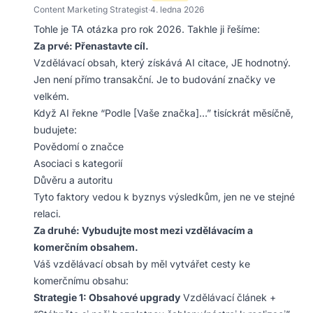
Content Marketing Strategist
·
4. ledna 2026
Tohle je TA otázka pro rok 2026. Takhle ji řešíme:
Za prvé: Přenastavte cíl.
Vzdělávací obsah, který získává AI citace, JE hodnotný.
Jen není přímo transakční. Je to budování značky ve
velkém.
Když AI řekne “Podle [Vaše značka]…” tisíckrát měsíčně,
budujete:
Povědomí o značce
Asociaci s kategorií
Důvěru a autoritu
Tyto faktory vedou k byznys výsledkům, jen ne ve stejné
relaci.
Za druhé: Vybudujte most mezi vzdělávacím a
komerčním obsahem.
Váš vzdělávací obsah by měl vytvářet cesty ke
komerčnímu obsahu:
Strategie 1: Obsahové upgrady
Vzdělávací článek +