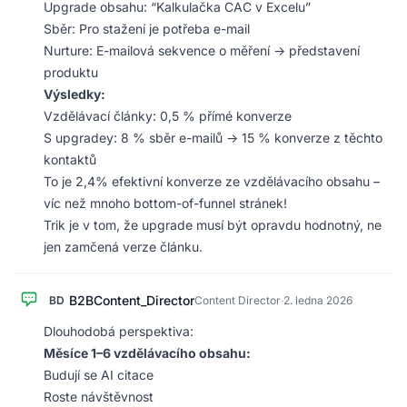
Upgrade obsahu: “Kalkulačka CAC v Excelu”
Sběr: Pro stažení je potřeba e-mail
Nurture: E-mailová sekvence o měření → představení
produktu
Výsledky:
Vzdělávací články: 0,5 % přímé konverze
S upgradey: 8 % sběr e-mailů → 15 % konverze z těchto
kontaktů
To je 2,4% efektivní konverze ze vzdělávacího obsahu –
víc než mnoho bottom-of-funnel stránek!
Trik je v tom, že upgrade musí být opravdu hodnotný, ne
jen zamčená verze článku.
B2BContent_Director
BD
Content Director
·
2. ledna 2026
Dlouhodobá perspektiva:
Měsíce 1–6 vzdělávacího obsahu:
Budují se AI citace
Roste návštěvnost