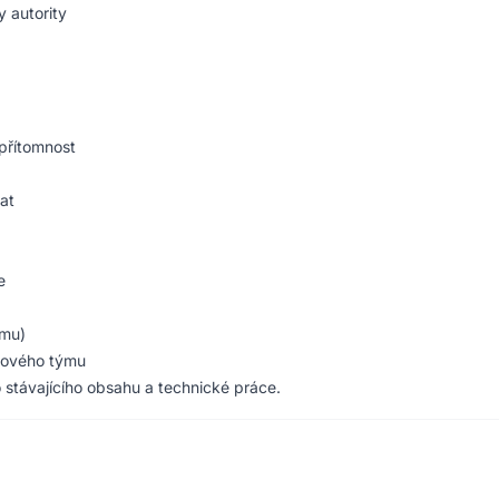
y autority
 přítomnost
at
e
ýmu)
hového týmu
 stávajícího obsahu a technické práce.