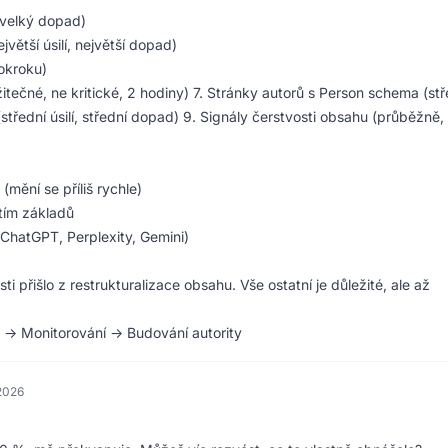
 velký dopad)
větší úsilí, největší dopad)
okroku)
itečné, ne kritické, 2 hodiny) 7. Stránky autorů s Person schema (stř
střední úsilí, střední dopad) 9. Signály čerstvosti obsahu (průběžně,
(mění se příliš rychle)
utím základů
 ChatGPT, Perplexity, Gemini)
ti přišlo z restrukturalizace obsahu. Vše ostatní je důležité, ale až
 → Monitorování → Budování autority
 2026