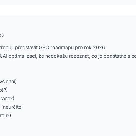
26
třebuji představit GEO roadmapu pro rok 2026.
/AI optimalizaci, že nedokážu rozeznat, co je podstatné a c
všichni)
té?)
práce?)
 (neurčité)
roji?)