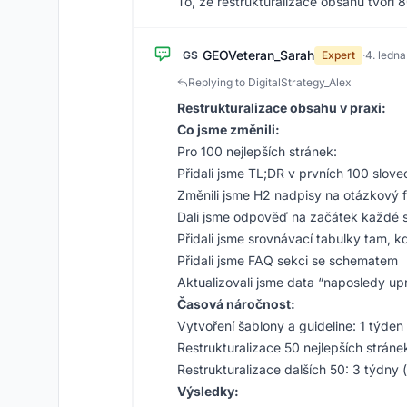
To, že restrukturalizace obsahu tvoří
GEOVeteran_Sarah
GS
Expert
·
4. ledn
Replying to DigitalStrategy_Alex
Restrukturalizace obsahu v praxi:
Co jsme změnili:
Pro 100 nejlepších stránek:
Přidali jsme TL;DR v prvních 100 slov
Změnili jsme H2 nadpisy na otázkový 
Dali jsme odpověď na začátek každé 
Přidali jsme srovnávací tabulky tam, kd
Přidali jsme FAQ sekci se schematem
Aktualizovali jsme data “naposledy u
Časová náročnost:
Vytvoření šablony a guideline: 1 týden
Restrukturalizace 50 nejlepších stránek
Restrukturalizace dalších 50: 3 týdny (
Výsledky: