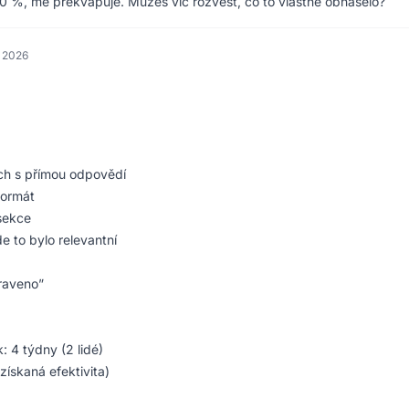
 80 %, mě překvapuje. Můžeš víc rozvést, co to vlastně obnášelo?
a 2026
ech s přímou odpovědí
formát
sekce
e to bylo relevantní
praveno”
: 4 týdny (2 lidé)
získaná efektivita)