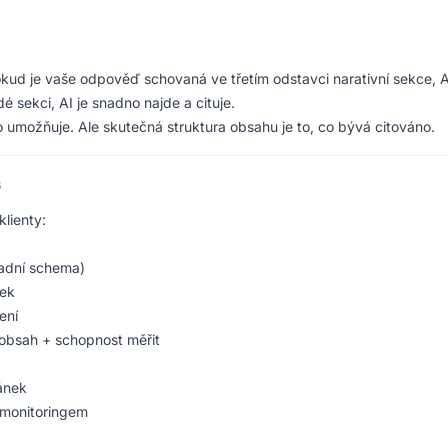
okud je vaše odpověď schovaná ve třetím odstavci narativní sekce, AI
 sekci, AI je snadno najde a cituje.
to umožňuje. Ale skutečná struktura obsahu je to, co bývá citováno.
6
lienty:
ladní schema)
nek
ení
 obsah + schopnost měřit
ránek
 monitoringem