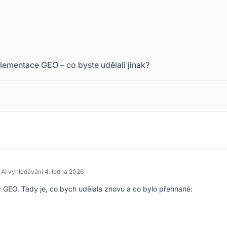
lementace GEO – co byste udělali jinak?
 AI vyhledávání
·
4. ledna 2026
 v GEO. Tady je, co bych udělala znovu a co bylo přehnané: