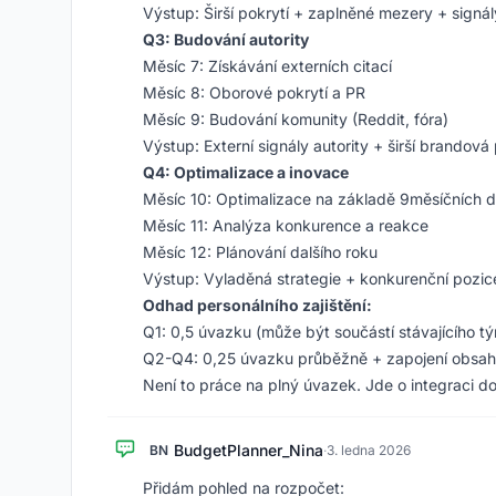
Výstup: Širší pokrytí + zaplněné mezery + signál
Q3: Budování autority
Měsíc 7: Získávání externích citací
Měsíc 8: Oborové pokrytí a PR
Měsíc 9: Budování komunity (Reddit, fóra)
Výstup: Externí signály autority + širší brandová
Q4: Optimalizace a inovace
Měsíc 10: Optimalizace na základě 9měsíčních d
Měsíc 11: Analýza konkurence a reakce
Měsíc 12: Plánování dalšího roku
Výstup: Vyladěná strategie + konkurenční pozic
Odhad personálního zajištění:
Q1: 0,5 úvazku (může být součástí stávajícího t
Q2-Q4: 0,25 úvazku průběžně + zapojení obsa
Není to práce na plný úvazek. Jde o integraci do
BudgetPlanner_Nina
BN
·
3. ledna 2026
Přidám pohled na rozpočet: