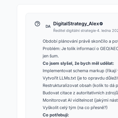
DigitalStrategy_Alex
DA
Ředitel digitální strategie
·
4. ledna 20
Období plánování právě skončilo a po
Problém: Je tolik informací o GEO/AEO
jen šum.
Co jsem slyšel, že bych měl udělat:
Implementovat schema markup (říkají 
Vytvořit LLMs.txt (je to opravdu důleži
Restrukturalizovat obsah (kolik to dá 
Budovat citace z autoritativních zdrojů
Monitorovat AI viditelnost (jakými nást
Vyškolit celý tým (na co přesně?)
Co potřebuji: