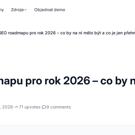
ny
Zdroje
Objednat demo
y
Sledování pozic v AI
Pro značky
 GEO roadmapu pro rok 2026 – co by na ní mělo být a co je jen pře
aktuality o AI
iditelnost
Nástroj pro sledování pozic v
Ovládněte, jak AI
í napříč
AI Overviews, AI Mode,
popisuje vaši značku.
iem
ChatGPT, Perplexity …
Zjistěte přesně, co o vás
za krokem
říkají …
, jak zlepšit
fesionály
bříčky
apu pro rok 2026 – co by na
vládněte
ty
low rank …
 citacích v AI
, 2026
·
71 upvotes
·
9 comments
y
sté otázky