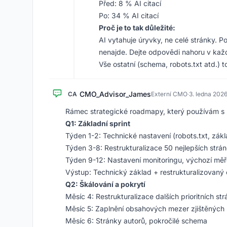
Před: 8 % AI citací
Po: 34 % AI citací
Proč je to tak důležité:
AI vytahuje úryvky, ne celé stránky. P
nenajde. Dejte odpovědi nahoru v každé
Vše ostatní (schema, robots.txt atd.) 
CMO_Advisor_James
CA
Externí CMO
·
3. ledna 202
Rámec strategické roadmapy, který používám s k
Q1: Základní sprint
Týden 1-2: Technické nastavení (robots.txt, zák
Týden 3-8: Restrukturalizace 50 nejlepších strá
Týden 9-12: Nastavení monitoringu, výchozí měř
Výstup: Technický základ + restrukturalizovaný
Q2: Škálování a pokrytí
Měsíc 4: Restrukturalizace dalších prioritních st
Měsíc 5: Zaplnění obsahových mezer zjištěných
Měsíc 6: Stránky autorů, pokročilé schema