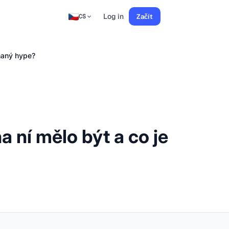
Log in
Začít
CS
hnaný hype?
 ní mělo být a co je