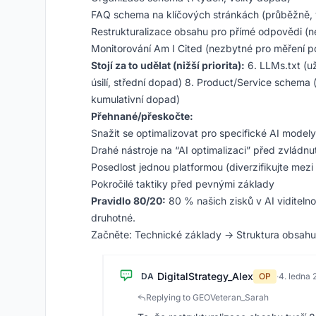
FAQ schema na klíčových stránkách (průběžně,
Restrukturalizace obsahu pro přímé odpovědi (nej
Monitorování Am I Cited (nezbytné pro měření p
Stojí za to udělat (nižší priorita):
6. LLMs.txt (už
úsilí, střední dopad) 8. Product/Service schema (
kumulativní dopad)
Přehnané/přeskočte:
Snažit se optimalizovat pro specifické AI modely 
Drahé nástroje na “AI optimalizaci” před zvládn
Posedlost jednou platformou (diverzifikujte mezi
Pokročilé taktiky před pevnými základy
Pravidlo 80/20:
80 % našich zisků v AI viditelnos
druhotné.
Začněte: Technické základy → Struktura obsahu
DigitalStrategy_Alex
DA
OP
·
4. ledna
Replying to GEOVeteran_Sarah