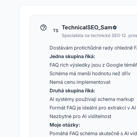
TechnicalSEO_Sam
TS
Specialista na technické SEO
·
12. pro
Dostávám protichůdné rady ohledně 
Jedna skupina říká:
FAQ rich výsledky jsou z Google témě
Schéma má menší hodnotu než dřív
Nemá cenu implementovat
Druhá skupina říká:
AI systémy používají schema markup
Formát FAQ je ideální pro extrakci v AI
Nezbytné pro AI viditelnost
Moje otázky:
Pomáhá FAQ schéma skutečně s AI vidi