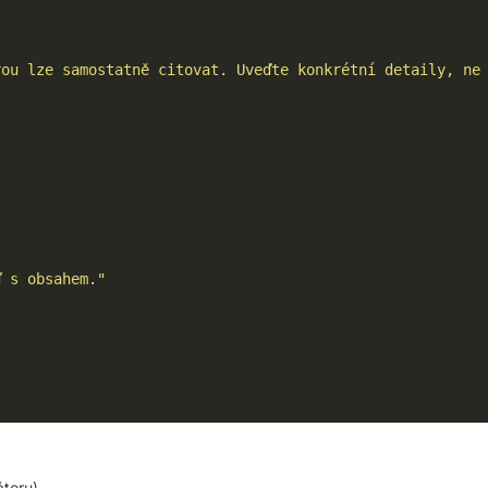
rou lze samostatně citovat. Uveďte konkrétní detaily, ne
ď s obsahem."
átoru)