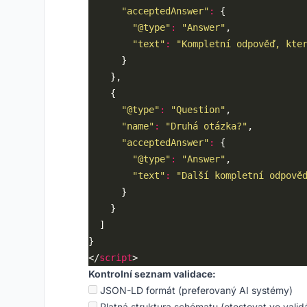
"acceptedAnswer"
:
"@type"
:
"Answer"
"text"
:
"Kompletní odpověď, kte
"@type"
:
"Question"
"name"
:
"Druhá otázka?"
"acceptedAnswer"
:
"@type"
:
"Answer"
"text"
:
"Další kompletní odpově
</
script
Kontrolní seznam validace:
JSON-LD formát (preferovaný AI systémy)
Platná struktura schématu (otestovat ve valid