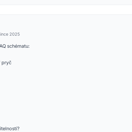
since 2025
FAQ schématu:
ř pryč
telností?