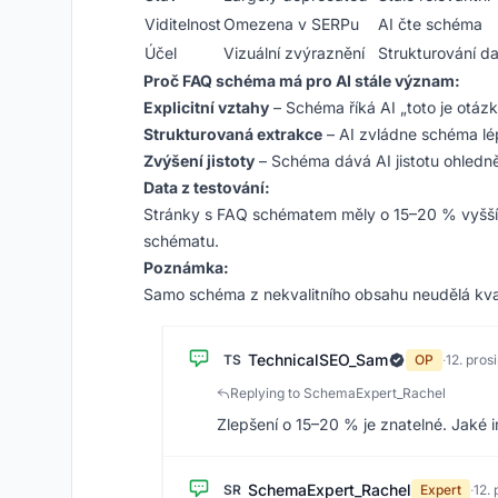
Viditelnost
Omezena v SERPu
AI čte schéma
Účel
Vizuální zvýraznění
Strukturování da
Proč FAQ schéma má pro AI stále význam:
Explicitní vztahy
– Schéma říká AI „toto je otáz
Strukturovaná extrakce
– AI zvládne schéma l
Zvýšení jistoty
– Schéma dává AI jistotu ohledn
Data z testování:
Stránky s FAQ schématem měly o 15–20 % vyšší m
schématu.
Poznámka:
Samo schéma z nekvalitního obsahu neudělá kval
TechnicalSEO_Sam
TS
OP
·
12. pros
Replying to SchemaExpert_Rachel
Zlepšení o 15–20 % je znatelné. Jaké
SchemaExpert_Rachel
SR
Expert
·
12.