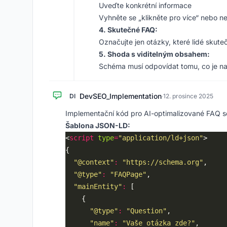
Uveďte konkrétní informace
Vyhněte se „klikněte pro více“ nebo
4. Skutečné FAQ:
Označujte jen otázky, které lidé skut
5. Shoda s viditelným obsahem:
Schéma musí odpovídat tomu, co je na
DevSEO_Implementation
DI
·
12. prosince 2025
Implementační kód pro AI-optimalizované FAQ 
Šablona JSON-LD:
<
script
type
=
"application/ld+json"
"@context"
:
"https://schema.org"
"@type"
:
"FAQPage"
"mainEntity"
:
"@type"
:
"Question"
"name"
:
"Vaše otázka zde?"