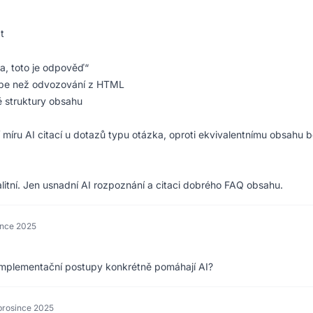
t
ka, toto je odpověď“
épe než odvozování z HTML
ě struktury obsahu
íru AI citací u dotazů typu otázka, oproti ekvivalentnímu obsahu 
itní. Jen usnadní AI rozpoznání a citaci dobrého FAQ obsahu.
ince 2025
 implementační postupy konkrétně pomáhají AI?
 prosince 2025