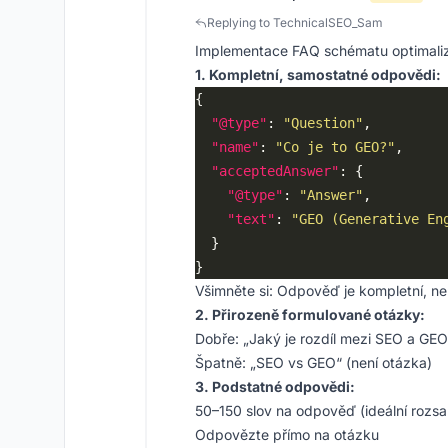
Replying to TechnicalSEO_Sam
Implementace FAQ schématu optimaliz
1. Kompletní, samostatné odpovědi:
"@type"
: 
"Question"
"name"
: 
"Co je to GEO?"
"acceptedAnswer"
"@type"
: 
"Answer"
"text"
: 
"GEO (Generative En
Všimněte si: Odpověď je kompletní, ne
2. Přirozeně formulované otázky:
Dobře: „Jaký je rozdíl mezi SEO a GEO
Špatně: „SEO vs GEO“ (není otázka)
3. Podstatné odpovědi:
50–150 slov na odpověď (ideální rozsa
Odpovězte přímo na otázku