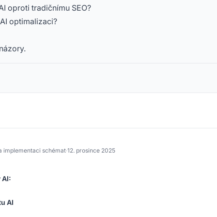
AI oproti tradičnímu SEO?
AI optimalizaci?
názory.
na implementaci schémat
·
12. prosince 2025
 AI:
u AI