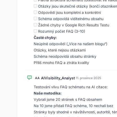
Otázky jsou skutečné otázky (končí otazníke
Odpovědi jsou kompletní a konkrétní
Schéma odpovídá viditelnému obsahu
Žádné chyby v Google Rich Results Testu
Rozumný počet FAQ (3–10)
Časté chyby:
Neúplné odpovědi („Více na našem blogu“)
Otázky, které nejsou otázkami
Schéma neodpovídá obsahu stránky
Příliš mnoho FAQ a ztráta kvality
AIVisibility_Analyst
AA
·
11. prosince 2025
Testování vlivu FAQ schématu na AI citace:
Naše metodika:
Vybrali jsme 20 stránek s FAQ obsahem
Na 10 jsme přidali FAQ schéma, 10 nechali bez
Stránky byly shodné v návštěvnosti, autoritě, t