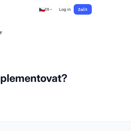
Log in
Začít
CS
dy
implementovat?