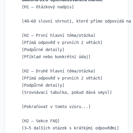
[H1 – Otázkový nadpis]

[40–60 slovní shrnutí, které přímo odpovídá na 
[H2 – První hlavní téma/otázka]

[Přímá odpověď v prvních 2 větách]

[Podpůrné detaily]

[Příklad nebo konkrétní údaj]

[H2 – Druhé hlavní téma/otázka]

[Přímá odpověď v prvních 2 větách]

[Podpůrné detaily]

[Srovnávací tabulka, pokud dává smysl]

[Pokračovat v tomto vzoru...]

[H2 – Sekce FAQ]
