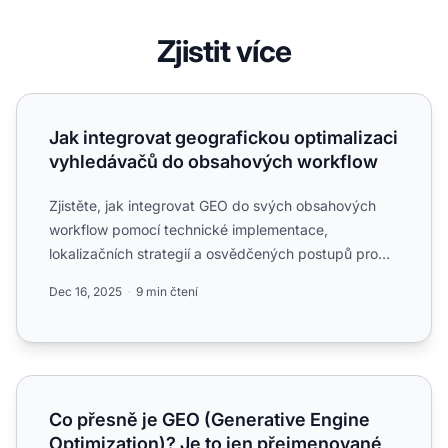
Zjistit více
Jak integrovat geografickou optimalizaci vyhledávačů 
Jak integrovat geografickou optimalizaci
vyhledávačů do obsahových workflow
Zjistěte, jak integrovat GEO do svých obsahových
workflow pomocí technické implementace,
lokalizačních strategií a osvědčených postupů pro
geografické cílení na...
Dec 16, 2025
9 min čtení
Co přesně je GEO (Generative Engine Optimization)? Je 
Co přesně je GEO (Generative Engine
Optimization)? Je to jen přejmenované