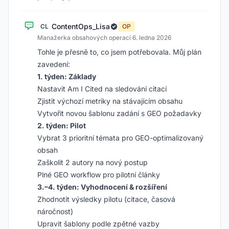
ContentOps_Lisa
CL
OP
Manažerka obsahových operací
·
6. ledna 2026
Tohle je přesně to, co jsem potřebovala. Můj plán
zavedení:
1. týden: Základy
Nastavit Am I Cited na sledování citací
Zjistit výchozí metriky na stávajícím obsahu
Vytvořit novou šablonu zadání s GEO požadavky
2. týden: Pilot
Vybrat 3 prioritní témata pro GEO-optimalizovaný
obsah
Zaškolit 2 autory na nový postup
Plné GEO workflow pro pilotní články
3.–4. týden: Vyhodnocení & rozšíření
Zhodnotit výsledky pilotu (citace, časová
náročnost)
Upravit šablony podle zpětné vazby