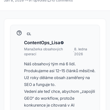
Jan 8, 2026
·
91 upvotes
·
10 comments
CL
ContentOps_Lisa
Manažerka obsahových
8. ledna
·
operací
2026
Náš obsahový tým má 6 lidí.
Produkujeme asi 12–15 článků měsíčně.
Už roky děláme obsah zaměřený na
SEO a funguje to.
Vedení ale teď chce, abychom „zapojili
GEO“ do workflow, protože
konkurence je citovaná v AI