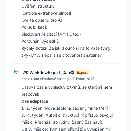
Ověření struktury
Kontrola extrahovatelnosti
Kvalita obsahu pro AI
Po publikaci:
Sledování AI citací (Am I Cited)
Porovnání výsledků
Rychlý dotaz: Za jak dlouho si na to vaše týmy
zvykly? A zlepšila se citovanost znatelně?
WorkflowExpert_Dan
WD
Expert
Konzultant obsahové strategie
·
7. ledna 2026
Časová osa a výsledky z týmů, se kterými jsem
pracoval:
Čas adaptace:
1.–2. týden: Nová šablona zadání, mírné tření
3.–4. týden: Autoři si strukturální přístup osvojují
měsíc: Přechází do rutiny, žádný čas navíc
Od 3. měsíce: Tým sám přichází s vylepšeními