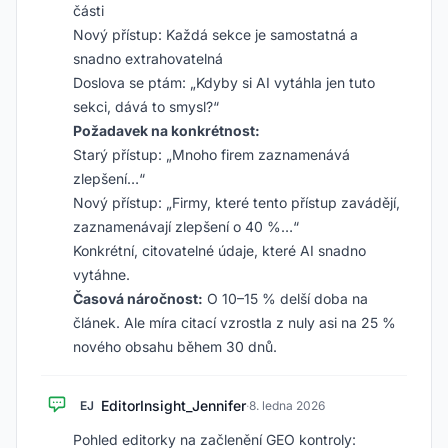
části
Nový přístup: Každá sekce je samostatná a
snadno extrahovatelná
Doslova se ptám: „Kdyby si AI vytáhla jen tuto
sekci, dává to smysl?“
Požadavek na konkrétnost:
Starý přístup: „Mnoho firem zaznamenává
zlepšení…“
Nový přístup: „Firmy, které tento přístup zavádějí,
zaznamenávají zlepšení o 40 %…“
Konkrétní, citovatelné údaje, které AI snadno
vytáhne.
Časová náročnost:
O 10–15 % delší doba na
článek. Ale míra citací vzrostla z nuly asi na 25 %
nového obsahu během 30 dnů.
EditorInsight_Jennifer
EJ
·
8. ledna 2026
Pohled editorky na začlenění GEO kontroly: