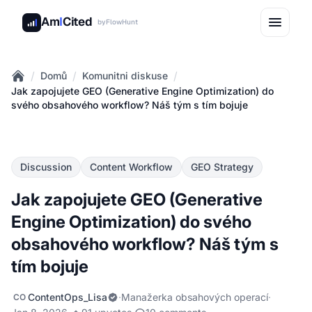
Am
I
Cited
by
FlowHunt
/
/
/
Domů
Komunitni diskuse
Home
Jak zapojujete GEO (Generative Engine Optimization) do
svého obsahového workflow? Náš tým s tím bojuje
Discussion
Content Workflow
GEO Strategy
Jak zapojujete GEO (Generative
Engine Optimization) do svého
obsahového workflow? Náš tým s
tím bojuje
ContentOps_Lisa
·
Manažerka obsahových operací
·
CO