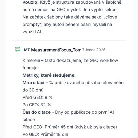
Kouzlo:
Když je struktura zabudovaná v šabloně,
autoři nemusí na GEO myslet. Jen vyplní sekce.
Na začátek šablony také dáváme sekci „cílové
prompty“, aby autoři během psaní mysleli na
využití AI.
MeasurementFocus_Tom
MT
·
7. ledna 2026
K měření – takto dokazujeme, že GEO workflow
funguje:
Metriky, které sledujeme:
Míra citací
– % publikovaného obsahu citovaného
do 30 dnů
Před GEO: 8 %
Po GEO: 32 %
Čas do citace
– Dny od publikace do první AI
citace
Před GEO: Průměr 45 dní (když už byla citace)
Po GEO: Průměr 18 dní