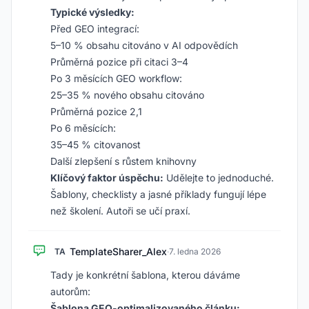
Typické výsledky:
Před GEO integrací:
5–10 % obsahu citováno v AI odpovědích
Průměrná pozice při citaci 3–4
Po 3 měsících GEO workflow:
25–35 % nového obsahu citováno
Průměrná pozice 2,1
Po 6 měsících:
35–45 % citovanost
Další zlepšení s růstem knihovny
Klíčový faktor úspěchu:
Udělejte to jednoduché.
Šablony, checklisty a jasné příklady fungují lépe
než školení. Autoři se učí praxí.
TemplateSharer_Alex
TA
·
7. ledna 2026
Tady je konkrétní šablona, kterou dáváme
autorům:
Šablona GEO-optimalizovaného článku: