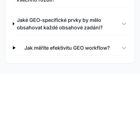
Jaké GEO-specifické prvky by mělo
obsahovat každé obsahové zadání?
Jak měříte efektivitu GEO workflow?
Sledujte výkon svého