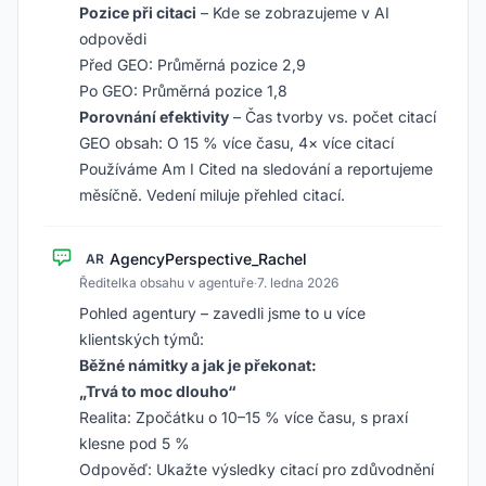
Pozice při citaci
– Kde se zobrazujeme v AI
odpovědi
Před GEO: Průměrná pozice 2,9
Po GEO: Průměrná pozice 1,8
Porovnání efektivity
– Čas tvorby vs. počet citací
GEO obsah: O 15 % více času, 4× více citací
Používáme Am I Cited na sledování a reportujeme
měsíčně. Vedení miluje přehled citací.
AgencyPerspective_Rachel
AR
Ředitelka obsahu v agentuře
·
7. ledna 2026
Pohled agentury – zavedli jsme to u více
klientských týmů:
Běžné námitky a jak je překonat:
„Trvá to moc dlouho“
Realita: Zpočátku o 10–15 % více času, s praxí
klesne pod 5 %
Odpověď: Ukažte výsledky citací pro zdůvodnění