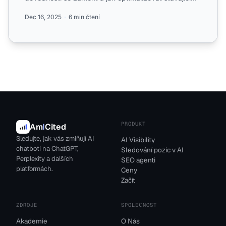
tým pro ...
Dec 16, 2025
6 min čtení
PRODUKT
Am
I
Cited
Sledujte, jak vás zmiňují AI
AI Visibility
chatboti na ChatGPT,
Sledování pozic v AI
Perplexity a dalších
SEO agenti
platformách.
Ceny
Začít
ZDROJE
SPOLEČNOST
Akademie
O Nás