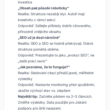
investice
„Obsah pak působí roboticky“
Realita: Struktura nezabíjí styl. Autoři mají
kreativitu v rámci sekcí.
Odpověď: Sdílejte příklady dobře citovaného,
přirozeně znějícího obsahu
„SEO už je dost náročné“
Realita: GEO a SEO se hodně překrývají. Dobrá
struktura pomáhá oběma.
Odpověď: Prezentujte to jako „evoluci SEO“, ne
„další práci navíc“
„Jak poznáme, že to funguje?“
Realita: Sledování citací přináší jasné, měřitelné
výsledky
Odpověď: Nastavte monitoring před spuštěním,
ukažte výchozí stav vs. zlepšení
Největší tip:
Začněte pilotem na 2–3 článcích.
Změřte výsledky. Data použijte pro získání
podpory pro širší nasazení.