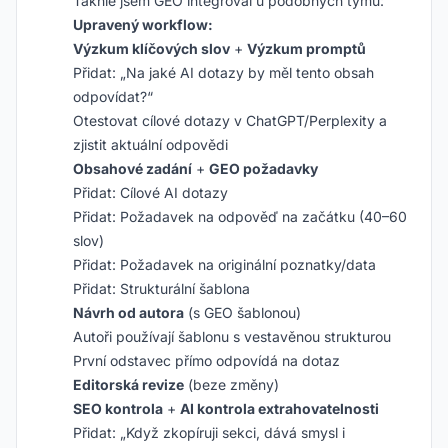
Takhle jsem GEO integroval u podobných týmů:
Upravený workflow:
Výzkum klíčových slov
+
Výzkum promptů
Přidat: „Na jaké AI dotazy by měl tento obsah
odpovídat?“
Otestovat cílové dotazy v ChatGPT/Perplexity a
zjistit aktuální odpovědi
Obsahové zadání
+
GEO požadavky
Přidat: Cílové AI dotazy
Přidat: Požadavek na odpověď na začátku (40–60
slov)
Přidat: Požadavek na originální poznatky/data
Přidat: Strukturální šablona
Návrh od autora
(s GEO šablonou)
Autoři používají šablonu s vestavěnou strukturou
První odstavec přímo odpovídá na dotaz
Editorská revize
(beze změny)
SEO kontrola
+
AI kontrola extrahovatelnosti
Přidat: „Když zkopíruji sekci, dává smysl i