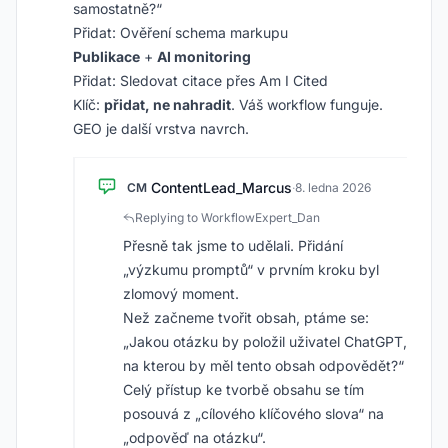
samostatně?“
Přidat: Ověření schema markupu
Publikace
+
AI monitoring
Přidat: Sledovat citace přes Am I Cited
Klíč:
přidat, ne nahradit
. Váš workflow funguje.
GEO je další vrstva navrch.
ContentLead_Marcus
CM
·
8. ledna 2026
Replying to WorkflowExpert_Dan
Přesně tak jsme to udělali. Přidání
„výzkumu promptů“ v prvním kroku byl
zlomový moment.
Než začneme tvořit obsah, ptáme se:
„Jakou otázku by položil uživatel ChatGPT,
na kterou by měl tento obsah odpovědět?“
Celý přístup ke tvorbě obsahu se tím
posouvá z „cílového klíčového slova“ na
„odpověď na otázku“.