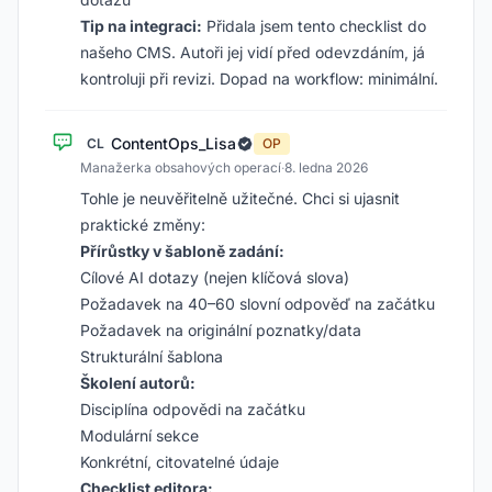
Tip na integraci:
Přidala jsem tento checklist do
našeho CMS. Autoři jej vidí před odevzdáním, já
kontroluji při revizi. Dopad na workflow: minimální.
ContentOps_Lisa
CL
OP
Manažerka obsahových operací
·
8. ledna 2026
Tohle je neuvěřitelně užitečné. Chci si ujasnit
praktické změny:
Přírůstky v šabloně zadání:
Cílové AI dotazy (nejen klíčová slova)
Požadavek na 40–60 slovní odpověď na začátku
Požadavek na originální poznatky/data
Strukturální šablona
Školení autorů:
Disciplína odpovědi na začátku
Modulární sekce
Konkrétní, citovatelné údaje
Checklist editora: