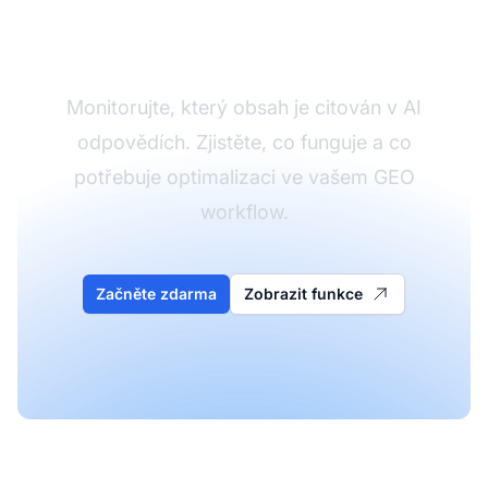
GEO obsahu
Monitorujte, který obsah je citován v AI
odpovědích. Zjistěte, co funguje a co
potřebuje optimalizaci ve vašem GEO
workflow.
Začněte zdarma
Zobrazit funkce