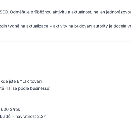
iční SEO. Odměňuje průběžnou aktivitu a aktuálnost, ne jen jednorázovo
odin týdně na aktualizace + aktivity na budování autority je docela v
kde jste BYLI citováni
ě (liší se podle businessu)
 600 $/rok
kladů = návratnost 3,2×