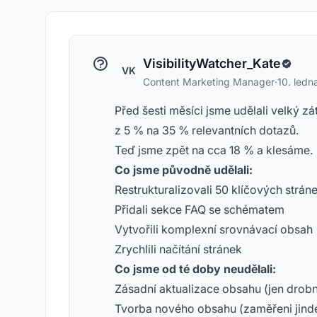
VisibilityWatcher_Kate
VK
Content Marketing Manager
·
10. led
Před šesti měsíci jsme udělali velký zá
z 5 % na 35 % relevantních dotazů.
Teď jsme zpět na cca 18 % a klesáme.
Co jsme původně udělali:
Restrukturalizovali 50 klíčových stráne
Přidali sekce FAQ se schématem
Vytvořili komplexní srovnávací obsah
Zrychlili načítání stránek
Co jsme od té doby neudělali:
Zásadní aktualizace obsahu (jen drob
Tvorba nového obsahu (zaměřeni jind