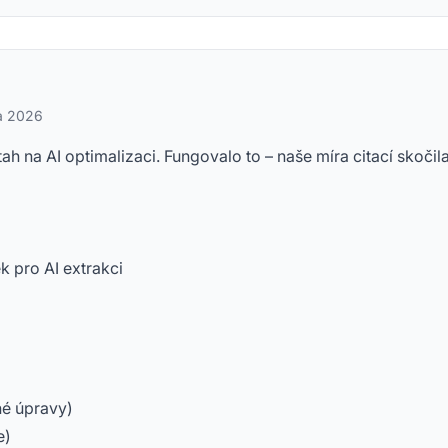
na 2026
tah na AI optimalizaci. Fungovalo to – naše míra citací skočil
k pro AI extrakci
né úpravy)
e)