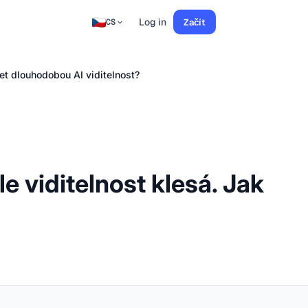
Log in
Začít
CS
žet dlouhodobou AI viditelnost?
e viditelnost klesá. Jak