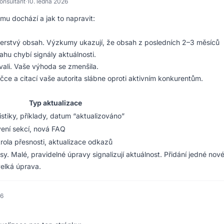
Consultant
·
10. ledna 2026
mu dochází a jak to napravit:
 čerstvý obsah. Výzkumy ukazují, že obsah z posledních 2–3 měsíců
hu chybí signály aktuálnosti.
vali. Vaše výhoda se zmenšila.
e a citací vaše autorita slábne oproti aktivním konkurentům.
Typ aktualizace
istiky, příklady, datum “aktualizováno”
ení sekcí, nová FAQ
rola přesnosti, aktualizace odkazů
y. Malé, pravidelné úpravy signalizují aktuálnost. Přidání jedné nov
velká úprava.
26