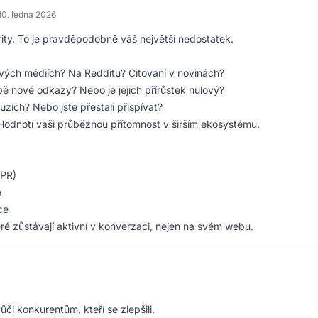
10. ledna 2026
ority. To je pravděpodobně váš největší nedostatek.
ových médiích? Na Redditu? Citovaní v novinách?
obě nové odkazy? Nebo je jejich přírůstek nulový?
kuzích? Nebo jste přestali přispívat?
Hodnotí vaši průběžnou přítomnost v širším ekosystému.
 PR)
e
ce
které zůstávají aktivní v konverzaci, nejen na svém webu.
ůči konkurentům, kteří se zlepšili.