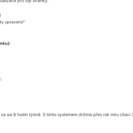
ualizace pro top stránky:
j
edy upraveno“
ánku):
:
za asi 6 hodin týdně. S tímto systémem držíme přes rok míru citací