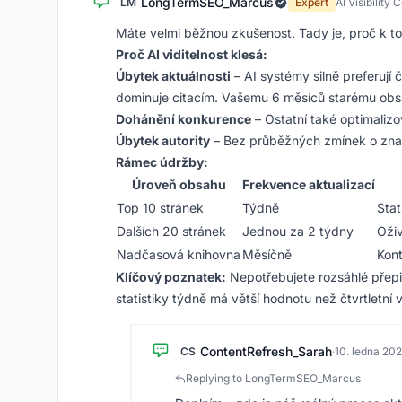
LongTermSEO_Marcus
LM
Expert
AI Visibility 
Máte velmi běžnou zkušenost. Tady je, proč k to
Proč AI viditelnost klesá:
Úbytek aktuálnosti
– AI systémy silně preferují
dominuje citacím. Vašemu 6 měsíců starému obsa
Dohánění konkurence
– Ostatní také optimalizo
Úbytek autority
– Bez průběžných zmínek o značc
Rámec údržby:
Úroveň obsahu
Frekvence aktualizací
Top 10 stránek
Týdně
Stat
Dalších 20 stránek
Jednou za 2 týdny
Oživ
Nadčasová knihovna
Měsíčně
Kont
Klíčový poznatek:
Nepotřebujete rozsáhlé přepis
statistiky týdně má větší hodnotu než čtvrtletní 
ContentRefresh_Sarah
CS
·
10. ledna 20
Replying to LongTermSEO_Marcus