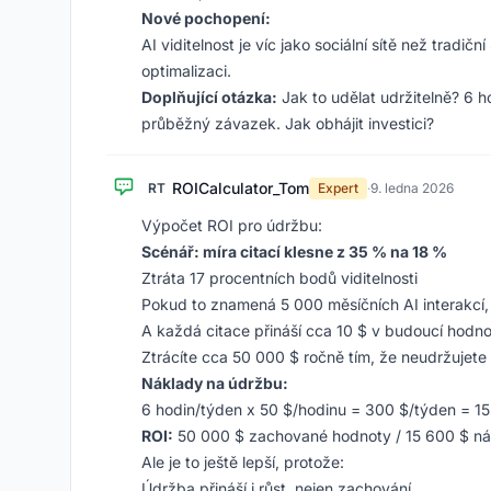
Nové pochopení:
AI viditelnost je víc jako sociální sítě než trad
optimalizaci.
Doplňující otázka:
Jak to udělat udržitelně? 6 h
průběžný závazek. Jak obhájit investici?
ROICalculator_Tom
RT
Expert
·
9. ledna 2026
Výpočet ROI pro údržbu:
Scénář: míra citací klesne z 35 % na 18 %
Ztráta 17 procentních bodů viditelnosti
Pokud to znamená 5 000 měsíčních AI interakcí, 
A každá citace přináší cca 10 $ v budoucí hodnot
Ztrácíte cca 50 000 $ ročně tím, že neudržujete
Náklady na údržbu:
6 hodin/týden x 50 $/hodinu = 300 $/týden = 15
ROI:
50 000 $ zachované hodnoty / 15 600 $ ná
Ale je to ještě lepší, protože:
Údržba přináší i růst, nejen zachování