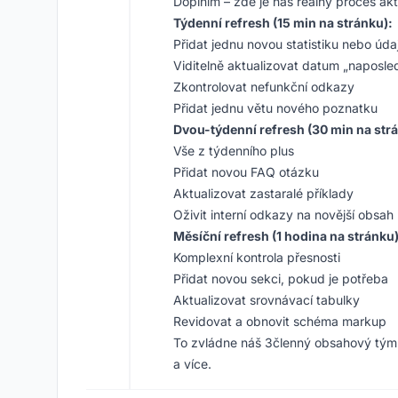
Doplním – zde je náš reálný proces akt
Týdenní refresh (15 min na stránku):
Přidat jednu novou statistiku nebo úda
Viditelně aktualizovat datum „naposl
Zkontrolovat nefunkční odkazy
Přidat jednu větu nového poznatku
Dvou-týdenní refresh (30 min na str
Vše z týdenního plus
Přidat novou FAQ otázku
Aktualizovat zastaralé příklady
Oživit interní odkazy na novější obsah
Měsíční refresh (1 hodina na stránku)
Komplexní kontrola přesnosti
Přidat novou sekci, pokud je potřeba
Aktualizovat srovnávací tabulky
Revidovat a obnovit schéma markup
To zvládne náš 3členný obsahový tým 
a více.