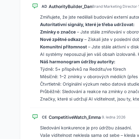
AuthorityBuilder_Dan
AD
Brand Marketing Director
·
Zmiňujete, že jste nedělali budování externí aut
Autoritativní signály, které je třeba udržovat:
Zmínky o značce
– Jste stále zmiňováni v obor
Nové zpětné odkazy
– Získali jste v poslední d
Komunitní přítomnost
– Jste stále aktivní v dis
AI systémy neposuzují jen váš obsah izolovaně. 
Náš harmonogram údržby autority:
Týdně: 5+ příspěvků na Redditu/ve fórech
Měsíčně: 1–2 zmínky v oborových médiích (přes
Čtvrtletně: Originální výzkum nebo datová studi
Průběžně: Sledování a reakce na zmínky o znač
Značky, které si udržují AI viditelnost, jsou ty, 
CompetitiveWatch_Emma
CE
·
9. ledna 2026
Sledování konkurence je pro údržbu zásadní.
Vaše viditelnost neklesla sama od sebe – klesla v