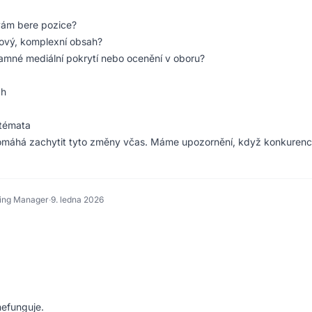
 vám bere pozice?
nový, komplexní obsah?
namné mediální pokrytí nebo ocenění v oboru?
ch
 témata
pomáhá zachytit tyto změny včas. Máme upozornění, když konkuren
ing Manager
·
9. ledna 2026
 nefunguje.