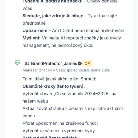
Týdenní AI dotazy na značku
– Chyby odhalíte
včas
Sledujte, jaké zdroje AI cituje
– Ty aktualizujte
přednostně
Upozornění
– Am I Cited nebo manuální sledování
Myšlení:
Vnímejte AI reputaci značky jako trvalý
management, ne jednorázový úkol.
BrandProtector_James
BJ
OP
Manažer značky v SaaS společnosti
·
9. ledna 2026
To mi dává jasný akční plán. Shrnutí:
Okamžité kroky (tento týden):
Vytvořit obsah „Co se změnilo 2024–2025“ na
našem webu
Aktualizovat stránku s cenami s explicitní aktuální
cenou
Přidat upozornění na zrušenou funkci
Vytvořit oznámení o vyřešení chyby
Krátkodobě (tento měsíc):