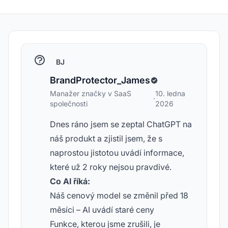
BJ
BrandProtector_James
Manažer značky v SaaS
10. ledna
·
společnosti
2026
Dnes ráno jsem se zeptal ChatGPT na
náš produkt a zjistil jsem, že s
naprostou jistotou uvádí informace,
které už 2 roky nejsou pravdivé.
Co AI říká:
Náš cenový model se změnil před 18
měsíci – AI uvádí staré ceny
Funkce, kterou jsme zrušili, je