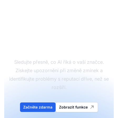
Monitorujte svou
značku v AI
odpovědích
Sledujte přesně, co AI říká o vaší značce.
Získejte upozornění při změně zmínek a
identifikujte problémy s reputací dříve, než se
rozšíří.
Začněte zdarma
Zobrazit funkce