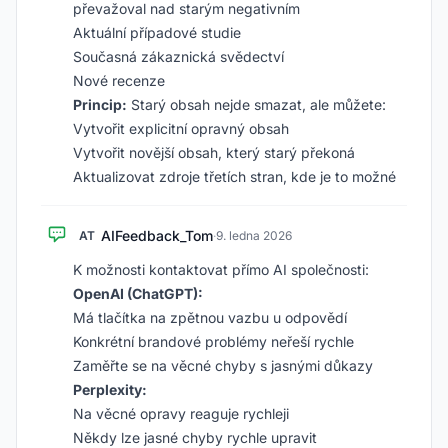
převažoval nad starým negativním
Aktuální případové studie
Současná zákaznická svědectví
Nové recenze
Princip:
Starý obsah nejde smazat, ale můžete:
Vytvořit explicitní opravný obsah
Vytvořit novější obsah, který starý překoná
Aktualizovat zdroje třetích stran, kde je to možné
AIFeedback_Tom
AT
·
9. ledna 2026
K možnosti kontaktovat přímo AI společnosti:
OpenAI (ChatGPT):
Má tlačítka na zpětnou vazbu u odpovědí
Konkrétní brandové problémy neřeší rychle
Zaměřte se na věcné chyby s jasnými důkazy
Perplexity:
Na věcné opravy reaguje rychleji
Někdy lze jasné chyby rychle upravit