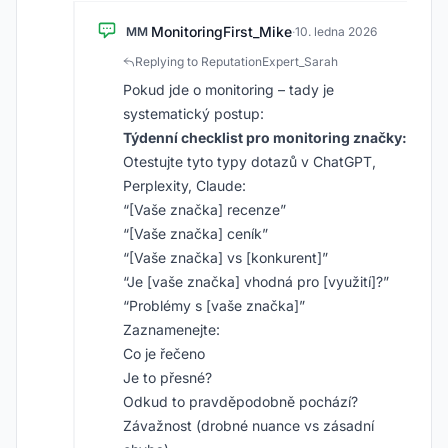
MonitoringFirst_Mike
MM
·
10. ledna 2026
Replying to ReputationExpert_Sarah
Pokud jde o monitoring – tady je
systematický postup:
Týdenní checklist pro monitoring značky:
Otestujte tyto typy dotazů v ChatGPT,
Perplexity, Claude:
“[Vaše značka] recenze”
“[Vaše značka] ceník”
“[Vaše značka] vs [konkurent]”
“Je [vaše značka] vhodná pro [využití]?”
“Problémy s [vaše značka]”
Zaznamenejte:
Co je řečeno
Je to přesné?
Odkud to pravděpodobně pochází?
Závažnost (drobné nuance vs zásadní