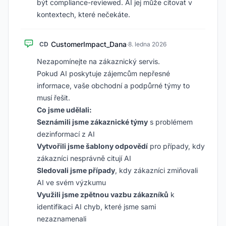
být compliance-reviewed. AI jej může citovat v
kontextech, které nečekáte.
CustomerImpact_Dana
CD
·
8. ledna 2026
Nezapomínejte na zákaznický servis.
Pokud AI poskytuje zájemcům nepřesné
informace, vaše obchodní a podpůrné týmy to
musí řešit.
Co jsme udělali:
Seznámili jsme zákaznické týmy
s problémem
dezinformací z AI
Vytvořili jsme šablony odpovědí
pro případy, kdy
zákazníci nesprávně citují AI
Sledovali jsme případy
, kdy zákazníci zmiňovali
AI ve svém výzkumu
Využili jsme zpětnou vazbu zákazníků
k
identifikaci AI chyb, které jsme sami
nezaznamenali