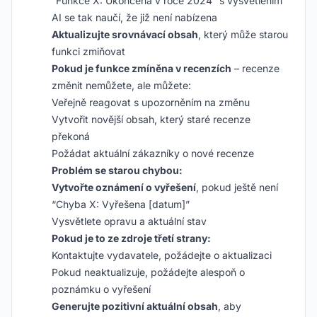
“Funkce X: Ukončena v roce 2024” s vysvětlením
AI se tak naučí, že již není nabízena
Aktualizujte srovnávací obsah
, který může starou
funkci zmiňovat
Pokud je funkce zmíněna v recenzích
– recenze
změnit nemůžete, ale můžete:
Veřejně reagovat s upozorněním na změnu
Vytvořit novější obsah, který staré recenze
překoná
Požádat aktuální zákazníky o nové recenze
Problém se starou chybou:
Vytvořte oznámení o vyřešení
, pokud ještě není
“Chyba X: Vyřešena [datum]”
Vysvětlete opravu a aktuální stav
Pokud je to ze zdroje třetí strany:
Kontaktujte vydavatele, požádejte o aktualizaci
Pokud neaktualizuje, požádejte alespoň o
poznámku o vyřešení
Generujte pozitivní aktuální obsah
, aby