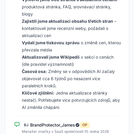
produktová stránka, FAQ, srovnávací stránky,
blogy
Zajistili jsme aktualizaci obsahu třetích stran
–
kontaktovali jsme recenzní weby, požádali o
aktualizaci cen
Vydali jsme tiskovou zprávu
o změně cen, kterou
převzala média
Aktualizovali jsme Wikipedii
v sekci o cenách
(dle pravidel významnosti)
Časová osa:
Změny se v odpovědích AI začaly
objevovat cca 6 týdnů po nasazení více
paralelních kroků.
Klíčové zjištění:
Jedna aktualizace stránky
nestačí. Potřebujete více potvrzujících zdrojů, aby
AI změnila chápání.
BrandProtector_James
BJ
OP
Manažer značky v SaaS společnosti
·
10. ledna 2026