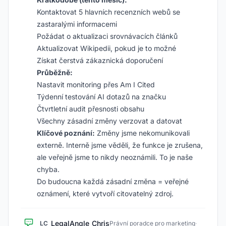
Kontaktovat 5 hlavních recenzních webů se
zastaralými informacemi
Požádat o aktualizaci srovnávacích článků
Aktualizovat Wikipedii, pokud je to možné
Získat čerstvá zákaznická doporučení
Průběžně:
Nastavit monitoring přes Am I Cited
Týdenní testování AI dotazů na značku
Čtvrtletní audit přesnosti obsahu
Všechny zásadní změny verzovat a datovat
Klíčové poznání:
Změny jsme nekomunikovali
externě. Interně jsme věděli, že funkce je zrušena,
ale veřejně jsme to nikdy neoznámili. To je naše
chyba.
Do budoucna každá zásadní změna = veřejné
oznámení, které vytvoří citovatelný zdroj.
LegalAngle_Chris
LC
Právní poradce pro marketing
·