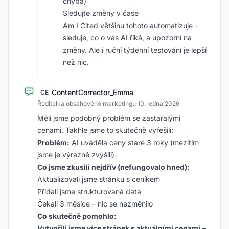
chyba)
Sledujte změny v čase
Am I Cited většinu tohoto automatizuje –
sleduje, co o vás AI říká, a upozorní na
změny. Ale i ruční týdenní testování je lepší
než nic.
ContentCorrector_Emma
CE
Ředitelka obsahového marketingu
·
10. ledna 2026
Měli jsme podobný problém se zastaralými
cenami. Takhle jsme to skutečně vyřešili:
Problém:
AI uváděla ceny staré 3 roky (mezitím
jsme je výrazně zvýšili).
Co jsme zkusili nejdřív (nefungovalo hned):
Aktualizovali jsme stránku s ceníkem
Přidali jsme strukturovaná data
Čekali 3 měsíce – nic se nezměnilo
Co skutečně pomohlo:
Vytvořili jsme více stránek s aktuálními cenami
–