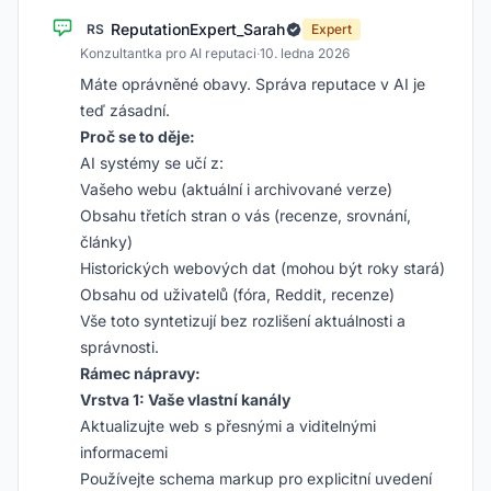
ReputationExpert_Sarah
RS
Expert
Konzultantka pro AI reputaci
·
10. ledna 2026
Máte oprávněné obavy. Správa reputace v AI je
teď zásadní.
Proč se to děje:
AI systémy se učí z:
Vašeho webu (aktuální i archivované verze)
Obsahu třetích stran o vás (recenze, srovnání,
články)
Historických webových dat (mohou být roky stará)
Obsahu od uživatelů (fóra, Reddit, recenze)
Vše toto syntetizují bez rozlišení aktuálnosti a
správnosti.
Rámec nápravy:
Vrstva 1: Vaše vlastní kanály
Aktualizujte web s přesnými a viditelnými
informacemi
Používejte schema markup pro explicitní uvedení