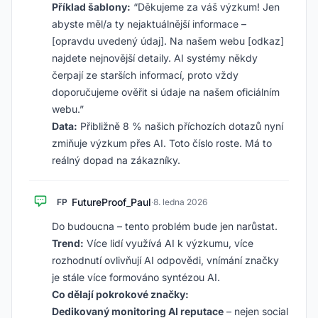
Příklad šablony:
“Děkujeme za váš výzkum! Jen
abyste měl/a ty nejaktuálnější informace –
[opravdu uvedený údaj]. Na našem webu [odkaz]
najdete nejnovější detaily. AI systémy někdy
čerpají ze starších informací, proto vždy
doporučujeme ověřit si údaje na našem oficiálním
webu.”
Data:
Přibližně 8 % našich příchozích dotazů nyní
zmiňuje výzkum přes AI. Toto číslo roste. Má to
reálný dopad na zákazníky.
FutureProof_Paul
FP
·
8. ledna 2026
Do budoucna – tento problém bude jen narůstat.
Trend:
Více lidí využívá AI k výzkumu, více
rozhodnutí ovlivňují AI odpovědi, vnímání značky
je stále více formováno syntézou AI.
Co dělají pokrokové značky:
Dedikovaný monitoring AI reputace
– nejen social