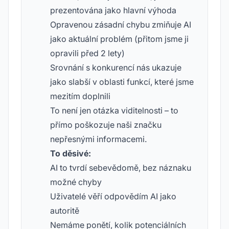
prezentována jako hlavní výhoda
Opravenou zásadní chybu zmiňuje AI
jako aktuální problém (přitom jsme ji
opravili před 2 lety)
Srovnání s konkurencí nás ukazuje
jako slabší v oblasti funkcí, které jsme
mezitím doplnili
To není jen otázka viditelnosti – to
přímo poškozuje naši značku
nepřesnými informacemi.
To děsivé:
AI to tvrdí sebevědomě, bez náznaku
možné chyby
Uživatelé věří odpovědím AI jako
autoritě
Nemáme ponětí, kolik potenciálních