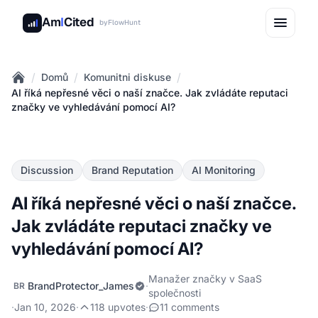
Am
I
Cited
by
FlowHunt
/
/
/
Domů
Komunitni diskuse
Home
AI říká nepřesné věci o naší značce. Jak zvládáte reputaci
značky ve vyhledávání pomocí AI?
Discussion
Brand Reputation
AI Monitoring
AI říká nepřesné věci o naší značce.
Jak zvládáte reputaci značky ve
vyhledávání pomocí AI?
Manažer značky v SaaS
BrandProtector_James
·
BR
společnosti
·
Jan 10, 2026
·
118 upvotes
·
11 comments