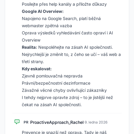
Posílejte přes help kanály a přiložte důkazy
Google AI Overview:
Napojeno na Google Search, platí běžná
webmaster zpětná vazba
Oprava výsledků vyhledávání často opraví i AI
Overview
Realita:
Nespoléhejte na zásah AI společnosti.
Nejrychlejší je změnit to, z čeho se učí – váš web a
třetí strany.
Kdy eskalovat:
Zjevně pomlouvačná nepravda
Právní/bezpečnostní dezinformace
Závažné věcné chyby ovlivňující zákazníky
I tehdy nejprve opravte zdroj – to je jistější než
čekat na zásah AI společnosti.
ProactiveApproach_Rachel
PR
·
9. ledna 2026
Prevence je snazší než oprava. Tady je náš