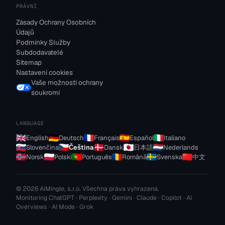
PRÁVNÍ
Zásady Ochrany Osobních
Údajů
Podmínky Služby
Subdodavatelé
Sitemap
Nastavení cookies
Vaše možnosti ochrany
soukromí
LANGUAGE
English
Deutsch
Français
Español
Italiano
Slovenčina
Čeština
Dansk
日本語
Nederlands
Norsk
Polski
Português
Română
Svenska
中文
© 2026 AiMingle, s.r.o. Všechna práva vyhrazena.
Monitoring ChatGPT · Perplexity · Gemini · Claude · Copilot · AI
Overviews · AI Mode · Grok