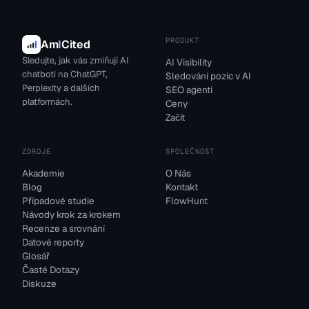
PRODUKT
Am
I
Cited
Sledujte, jak vás zmiňují AI
AI Visibility
chatboti na ChatGPT,
Sledování pozic v AI
Perplexity a dalších
SEO agenti
platformách.
Ceny
Začít
ZDROJE
SPOLEČNOST
Akademie
O Nás
Blog
Kontakt
Případové studie
FlowHunt
Návody krok za krokem
Recenze a srovnání
Datové reporty
Glosář
Časté Dotazy
Diskuze