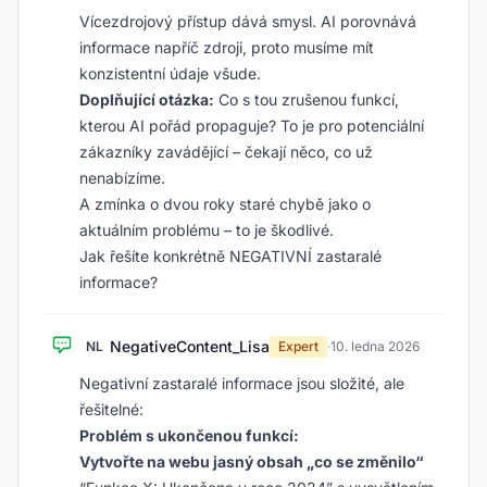
Vícezdrojový přístup dává smysl. AI porovnává
informace napříč zdroji, proto musíme mít
konzistentní údaje všude.
Doplňující otázka:
Co s tou zrušenou funkcí,
kterou AI pořád propaguje? To je pro potenciální
zákazníky zavádějící – čekají něco, co už
nenabízíme.
A zmínka o dvou roky staré chybě jako o
aktuálním problému – to je škodlivé.
Jak řešíte konkrétně NEGATIVNÍ zastaralé
informace?
NegativeContent_Lisa
NL
Expert
·
10. ledna 2026
Negativní zastaralé informace jsou složité, ale
řešitelné:
Problém s ukončenou funkcí:
Vytvořte na webu jasný obsah „co se změnilo“