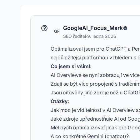
GoogleAI_Focus_Mark
GF
SEO ředitel
·
9. ledna 2026
Optimalizoval jsem pro ChatGPT a Perp
nejdůležitější platformou vzhledem k
Co jsem si všiml:
AI Overviews se nyní zobrazují ve víc
Zdají se být více propojené s tradičn
Jsou citovány jiné zdroje než u ChatG
Otázky:
Jak moc je viditelnost v AI Overview 
Jaké zdroje upřednostňuje AI od Goog
Měl bych optimalizovat jinak pro Goo
A co konkrétně Gemini (chatbot)?