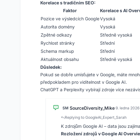
Korelace s tradičním SEO:
Faktor
Korelace s AI Over
Pozice ve výsledcích Google
Vysoká
Autorita domény
Vysoká
Zpětné odkazy
Středně vysoká
Rychlost stránky
Střední
Schema markup
Střední
Aktuálnost obsahu
Středně vysoká
Důsledek:
Pokud se dobře umísťujete v Google, máte mnohem
předpokladem pro viditelnost v Google AI.
ChatGPT a Perplexity vybírají zdroje více nezáv
SourceDiversity_Mike
SM
·
9. ledna 2026
Replying to GoogleAI_Expert_Sarah
K zdrojům Google AI – data jsou zajím
Rozložení zdrojů v Google AI Overvi