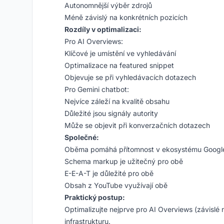
Autonomnější výběr zdrojů
Méně závislý na konkrétních pozicích
Rozdíly v optimalizaci:
Pro AI Overviews:
Klíčové je umístění ve vyhledávání
Optimalizace na featured snippet
Objevuje se při vyhledávacích dotazech
Pro Gemini chatbot:
Nejvíce záleží na kvalitě obsahu
Důležité jsou signály autority
Může se objevit při konverzačních dotazech
Společné:
Oběma pomáhá přítomnost v ekosystému Googl
Schema markup je užitečný pro obě
E-E-A-T je důležité pro obě
Obsah z YouTube využívají obě
Praktický postup:
Optimalizujte nejprve pro AI Overviews (závislé 
infrastrukturu.