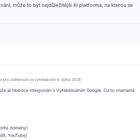
ání, může to být nejdůležitější AI platforma, na kterou se
a pro viditelnost ve vyhledávání
·
9. ledna 2026
tože je hluboce integrován s Vyhledáváním Google. Co to znamená:
orita domény)
dit, YouTube)