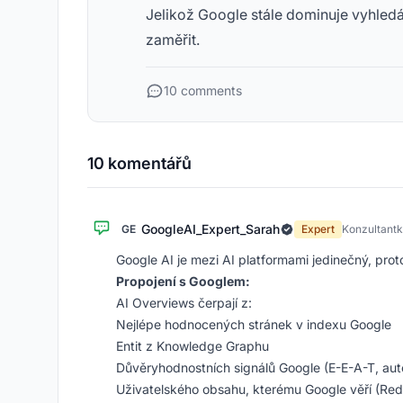
Jelikož Google stále dominuje vyhledáv
zaměřit.
10 comments
10 komentářů
GoogleAI_Expert_Sarah
GE
Expert
Konzultantk
Google AI je mezi AI platformami jedinečný, pro
Propojení s Googlem:
AI Overviews čerpají z:
Nejlépe hodnocených stránek v indexu Google
Entit z Knowledge Graphu
Důvěryhodnostních signálů Google (E-E-A-T, aut
Uživatelského obsahu, kterému Google věří (Red