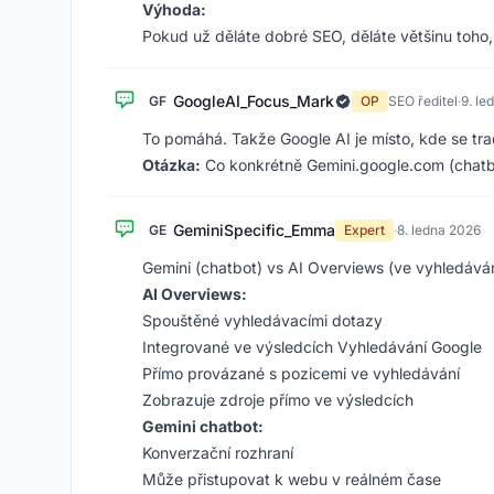
Výhoda:
Pokud už děláte dobré SEO, děláte většinu toho, 
GoogleAI_Focus_Mark
GF
OP
SEO ředitel
·
9. le
To pomáhá. Takže Google AI je místo, kde se trad
Otázka:
Co konkrétně Gemini.google.com (chatbo
GeminiSpecific_Emma
GE
Expert
·
8. ledna 2026
Gemini (chatbot) vs AI Overviews (ve vyhledáván
AI Overviews:
Spouštěné vyhledávacími dotazy
Integrované ve výsledcích Vyhledávání Google
Přímo provázané s pozicemi ve vyhledávání
Zobrazuje zdroje přímo ve výsledcích
Gemini chatbot:
Konverzační rozhraní
Může přistupovat k webu v reálném čase