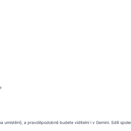
e
na umístění), a pravděpodobně budete viditelní i v Gemini. Sdílí spol