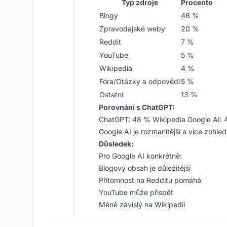
Typ zdroje
Procento
Blogy
46 %
Zpravodajské weby
20 %
Reddit
7 %
YouTube
5 %
Wikipedia
4 %
Fóra/Otázky a odpovědi
5 %
Ostatní
13 %
Porovnání s ChatGPT:
ChatGPT: 48 % Wikipedia Google AI: 
Google AI je rozmanitější a více zohled
Důsledek:
Pro Google AI konkrétně:
Blogový obsah je důležitější
Přítomnost na Redditu pomáhá
YouTube může přispět
Méně závislý na Wikipedii