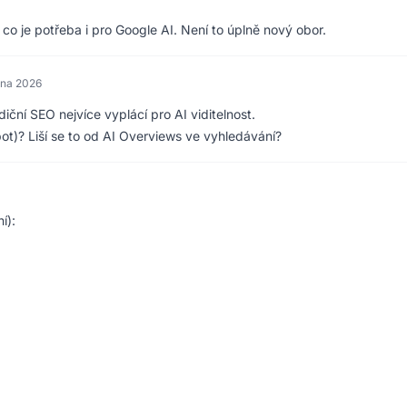
co je potřeba i pro Google AI. Není to úplně nový obor.
dna 2026
iční SEO nejvíce vyplácí pro AI viditelnost.
t)? Liší se to od AI Overviews ve vyhledávání?
í):