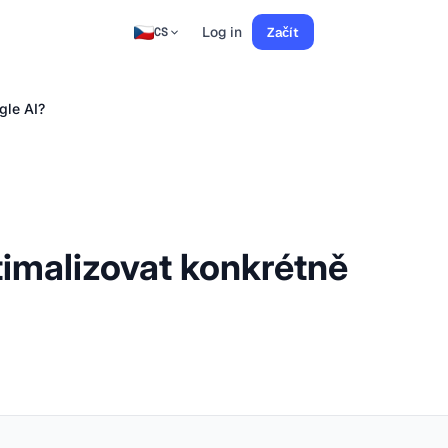
Log in
Začít
CS
gle AI?
timalizovat konkrétně