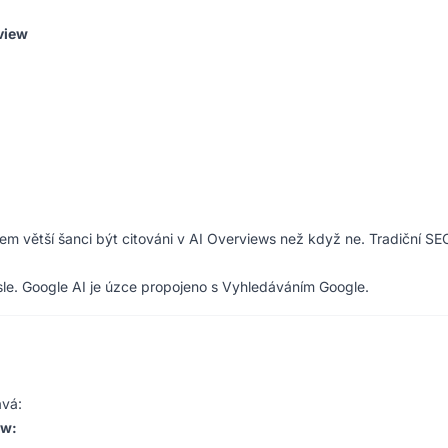
view
 větší šanci být citováni v AI Overviews než když ne. Tradiční SEO
isle. Google AI je úzce propojeno s Vyhledáváním Google.
avá:
ew: