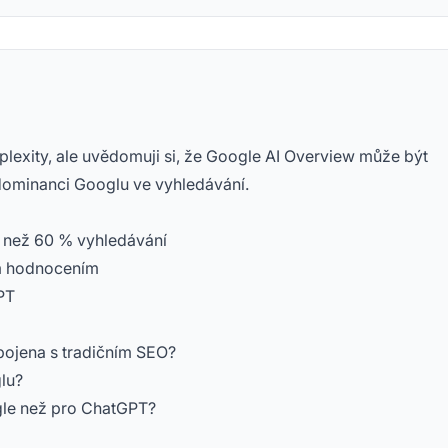
lexity, ale uvědomuji si, že Google AI Overview může být
 dominanci Googlu ve vyhledávání.
e než 60 % vyhledávání
ím hodnocením
PT
spojena s tradičním SEO?
lu?
gle než pro ChatGPT?