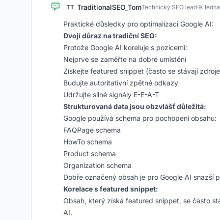
TraditionalSEO_Tom
TT
Technický SEO lead
·
9. ledn
Praktické důsledky pro optimalizaci Google AI:
Dvojí důraz na tradiční SEO:
Protože Google AI koreluje s pozicemi:
Nejprve se zaměřte na dobré umístění
Získejte featured snippet (často se stávají zdro
Budujte autoritativní zpětné odkazy
Udržujte silné signály E-E-A-T
Strukturovaná data jsou obzvlášť důležitá:
Google používá schema pro pochopení obsahu:
FAQPage schema
HowTo schema
Product schema
Organization schema
Dobře označený obsah je pro Google AI snazší p
Korelace s featured snippet:
Obsah, který získá featured snippet, se často stá
AI.