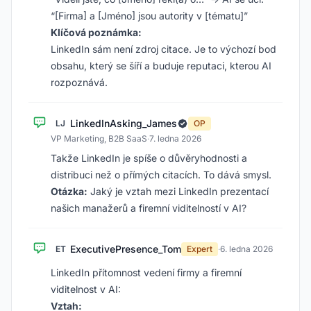
“[Firma] a [Jméno] jsou autority v [tématu]”
Klíčová poznámka:
LinkedIn sám není zdroj citace. Je to výchozí bod
obsahu, který se šíří a buduje reputaci, kterou AI
rozpoznává.
LinkedInAsking_James
LJ
OP
VP Marketing, B2B SaaS
·
7. ledna 2026
Takže LinkedIn je spíše o důvěryhodnosti a
distribuci než o přímých citacích. To dává smysl.
Otázka:
Jaký je vztah mezi LinkedIn prezentací
našich manažerů a firemní viditelností v AI?
ExecutivePresence_Tom
ET
Expert
·
6. ledna 2026
LinkedIn přítomnost vedení firmy a firemní
viditelnost v AI:
Vztah: