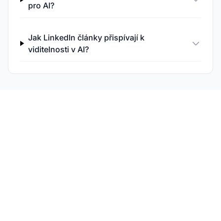
pro AI?
Jak LinkedIn články přispívají k
viditelnosti v AI?
Sledujte viditelnost své
značky v AI