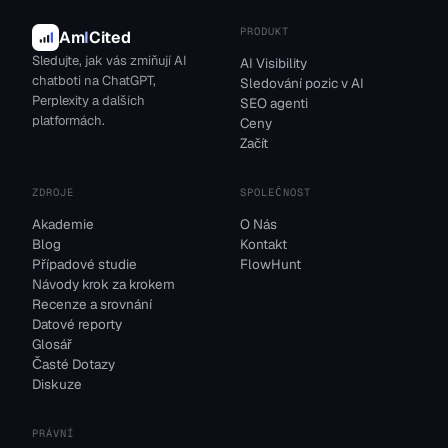
PRODUKT
Am
I
Cited
Sledujte, jak vás zmiňují AI
AI Visibility
chatboti na ChatGPT,
Sledování pozic v AI
Perplexity a dalších
SEO agenti
platformách.
Ceny
Začít
ZDROJE
SPOLEČNOST
Akademie
O Nás
Blog
Kontakt
Případové studie
FlowHunt
Návody krok za krokem
Recenze a srovnání
Datové reporty
Glosář
Časté Dotazy
Diskuze
PRÁVNÍ