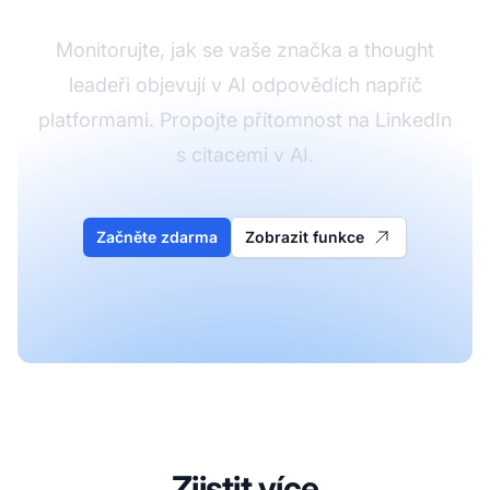
Monitorujte, jak se vaše značka a thought
leadeři objevují v AI odpovědích napříč
platformami. Propojte přítomnost na LinkedIn
s citacemi v AI.
Začněte zdarma
Zobrazit funkce
Zjistit více