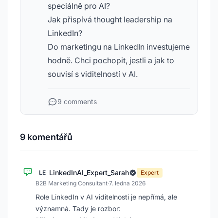
speciálně pro AI?
Jak přispívá thought leadership na
LinkedIn?
Do marketingu na LinkedIn investujeme
hodně. Chci pochopit, jestli a jak to
souvisí s viditelností v AI.
9 comments
9 komentářů
LinkedInAI_Expert_Sarah
LE
Expert
B2B Marketing Consultant
·
7. ledna 2026
Role LinkedIn v AI viditelnosti je nepřímá, ale
významná. Tady je rozbor: