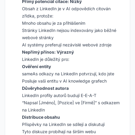
Přímý potenciál citace: Nízký
Obsah z LinkedIn je v AI odpovědích citován
zřídka, protože:
Mnoho obsahu je za přihlášením
Stránky LinkedIn nejsou indexovány jako běžné
webové stránky
AI systémy preferují nezávislé webové zdroje
Nepřímý přínos: Výrazný
LinkedIn je důležitý pro:
Ověření entity
sameAs odkazy na LinkedIn potvrzují, kdo jste
Posiluje vaši entitu v AI knowledge grafech
Důvěryhodnost autora
LinkedIn profily autorů budují E-E-A-T
“Napsal [Jméno], [Pozice] ve [Firmě]” s odkazem
na LinkedIn
Distribuce obsahu
Příspěvky na LinkedIn se sdílejí a diskutují
Tyto diskuze probíhají na širším webu