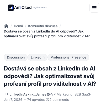
Am
I
Cited
by
FlowHunt
/
/
/
Domů
Komunitni diskuse
Home
Dostává se obsah z LinkedIn do AI odpovědí? Jak
optimalizovat svůj profesní profil pro viditelnost v AI?
Discussion
LinkedIn
Professional Presence
Dostává se obsah z LinkedIn do AI
odpovědí? Jak optimalizovat svůj
profesní profil pro viditelnost v AI?
LinkedInAsking_James
·
VP Marketing, B2B SaaS
·
LI
Jan 7, 2026
·
74 upvotes
·
9 comments