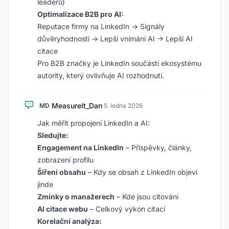
leaderů)
Optimalizace B2B pro AI:
Reputace firmy na LinkedIn → Signály
důvěryhodnosti → Lepší vnímání AI → Lepší AI
citace
Pro B2B značky je LinkedIn součástí ekosystému
autority, který ovlivňuje AI rozhodnutí.
MeasureIt_Dan
MD
·
5. ledna 2026
Jak měřit propojení LinkedIn a AI:
Sledujte:
Engagement na LinkedIn
– Příspěvky, články,
zobrazení profilu
Šíření obsahu
– Kdy se obsah z LinkedIn objeví
jinde
Zmínky o manažerech
– Kde jsou citováni
AI citace webu
– Celkový výkon citací
Korelační analýza: