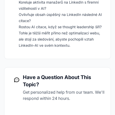
Koreluje aktivita manažerů na LinkedIn s firemní
viditelností v AI?
Ovlivňuje obsah úspěšný na LinkedIn následné AI
citace?
Rostou AI citace, když se thought leadership šíří?
Tohle je těžší měřit přímo než optimalizaci webu,
ale stojí za sledování, abyste pochopili vztah
LinkedIn-AI ve svém kontextu.
Have a Question About This
Topic?
Get personalized help from our team. We'll
respond within 24 hours.