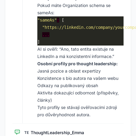
Pokud máte Organization schema se
sameAs:
"sameAs"
:
"https://linkedin.com/company/yourcomp
...
AI si ověří: “Ano, tato entita existuje na
LinkedIn a má konzistentní informace.”
Osobní profily pro thought leadership:
Jasná pozice a oblast expertízy
Konzistence s bio autora na vašem webu
Odkazy na publikovaný obsah
Aktivita dokazující odbornost (příspěvky,
články)
Tyto profily se stávají ověřovacími zdroji
pro důvěryhodnost autora.
ThoughtLeadership_Emma
TE