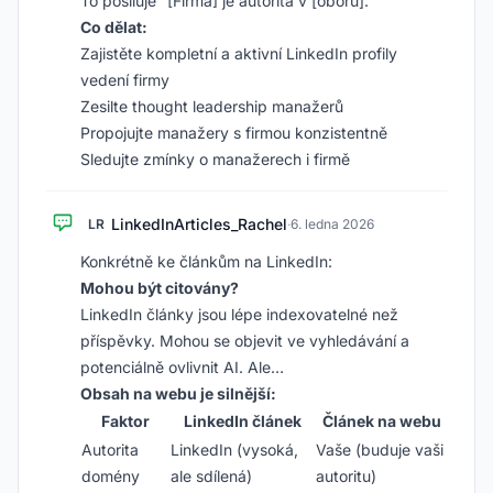
To posiluje “[Firma] je autorita v [oboru].”
Co dělat:
Zajistěte kompletní a aktivní LinkedIn profily
vedení firmy
Zesilte thought leadership manažerů
Propojujte manažery s firmou konzistentně
Sledujte zmínky o manažerech i firmě
LinkedInArticles_Rachel
LR
·
6. ledna 2026
Konkrétně ke článkům na LinkedIn:
Mohou být citovány?
LinkedIn články jsou lépe indexovatelné než
příspěvky. Mohou se objevit ve vyhledávání a
potenciálně ovlivnit AI. Ale…
Obsah na webu je silnější:
Faktor
LinkedIn článek
Článek na webu
Autorita
LinkedIn (vysoká,
Vaše (buduje vaši
domény
ale sdílená)
autoritu)