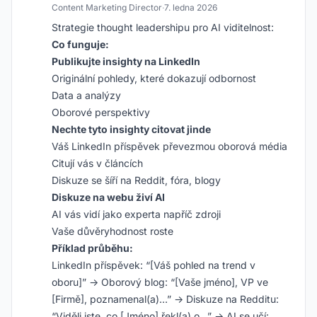
Content Marketing Director
·
7. ledna 2026
Strategie thought leadershipu pro AI viditelnost:
Co funguje:
Publikujte insighty na LinkedIn
Originální pohledy, které dokazují odbornost
Data a analýzy
Oborové perspektivy
Nechte tyto insighty citovat jinde
Váš LinkedIn příspěvek převezmou oborová média
Citují vás v článcích
Diskuze se šíří na Reddit, fóra, blogy
Diskuze na webu živí AI
AI vás vidí jako experta napříč zdroji
Vaše důvěryhodnost roste
Příklad průběhu:
LinkedIn příspěvek: “[Váš pohled na trend v
oboru]” → Oborový blog: “[Vaše jméno], VP ve
[Firmě], poznamenal(a)…” → Diskuze na Redditu:
“Viděli jste, co [Jméno] řekl(a) o…” → AI se učí: