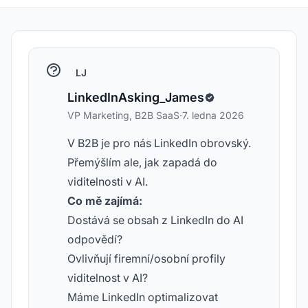
LJ
LinkedInAsking_James
VP Marketing, B2B SaaS
·
7. ledna 2026
V B2B je pro nás LinkedIn obrovský.
Přemýšlím ale, jak zapadá do
viditelnosti v AI.
Co mě zajímá:
Dostává se obsah z LinkedIn do AI
odpovědí?
Ovlivňují firemní/osobní profily
viditelnost v AI?
Máme LinkedIn optimalizovat