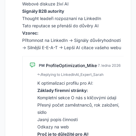
Webové diskuze živí AI
Signály B2B autority
Thought leadeři rozpoznaní na LinkedIn
Tato reputace se přenáší do důvěry AI
Vzorec:
Přítomnost na LinkedIn → Signály důvěryhodnosti
→ Silnější E-E-A-T → Lepší AI citace vašeho webu
ProfileOptimization_Mike
PM
·
7. ledna 2026
Replying to LinkedInAI_Expert_Sarah
K optimalizaci profilu pro AI:
Základy firemní stránky:
Kompletní sekce O nás s klíčovými údaji
Přesný počet zaměstnanců, rok založení,
sídlo
Jasný popis činnosti
Odkazy na web
Proč je to důležité pro AI: