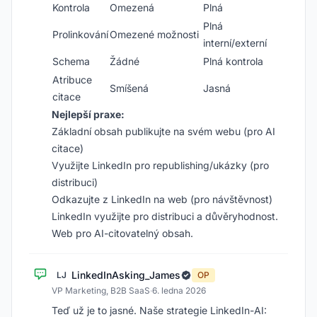
Kontrola
Omezená
Plná
Plná
Prolinkování
Omezené možnosti
interní/externí
Schema
Žádné
Plná kontrola
Atribuce
Smíšená
Jasná
citace
Nejlepší praxe:
Základní obsah publikujte na svém webu (pro AI
citace)
Využijte LinkedIn pro republishing/ukázky (pro
distribuci)
Odkazujte z LinkedIn na web (pro návštěvnost)
LinkedIn využijte pro distribuci a důvěryhodnost.
Web pro AI-citovatelný obsah.
LinkedInAsking_James
LJ
OP
VP Marketing, B2B SaaS
·
6. ledna 2026
Teď už je to jasné. Naše strategie LinkedIn-AI: