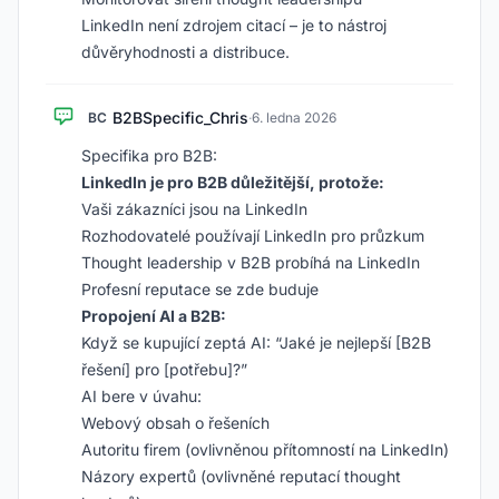
LinkedIn není zdrojem citací – je to nástroj
důvěryhodnosti a distribuce.
B2BSpecific_Chris
BC
·
6. ledna 2026
Specifika pro B2B:
LinkedIn je pro B2B důležitější, protože:
Vaši zákazníci jsou na LinkedIn
Rozhodovatelé používají LinkedIn pro průzkum
Thought leadership v B2B probíhá na LinkedIn
Profesní reputace se zde buduje
Propojení AI a B2B:
Když se kupující zeptá AI: “Jaké je nejlepší [B2B
řešení] pro [potřebu]?”
AI bere v úvahu:
Webový obsah o řešeních
Autoritu firem (ovlivněnou přítomností na LinkedIn)
Názory expertů (ovlivněné reputací thought