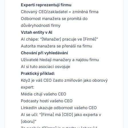
Experti reprezentují firmu
Citovaný CEO/zakladatel = zmíněná firma
Odbornost manažera se promítá do
důvěryhodnosti firmy
Vztah entity v AI
AI chápe: “[Manažer] pracuje ve [Firmě]”
Autorita manažera se přenáší na firmu
Chování při vyhledávání
Uživatelé hledají manažery a najdou firmu
AI si tuto asociaci osvojuje
Praktický příklad:
Když je váš CEO často zmiňován jako oborový
expert:
Média citují vašeho CEO
Podcasty hostí vašeho CEO
LinkedIn ukazuje odbornost vašeho CEO
AI se učí: “[Firma] má [CEO] jako experta v
[oboru]”