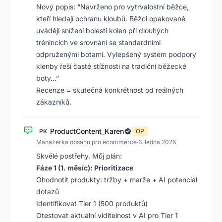
Nový popis: “Navrženo pro vytrvalostní běžce,
kteří hledají ochranu kloubů. Běžci opakovaně
uvádějí snížení bolesti kolen při dlouhých
trénincích ve srovnání se standardními
odpruženými botami. Vylepšený systém podpory
klenby řeší časté stížnosti na tradiční běžecké
boty…”
Recenze = skutečná konkrétnost od reálných
zákazníků.
ProductContent_Karen
PK
OP
Manažerka obsahu pro ecommerce
·
6. ledna 2026
Skvělé postřehy. Můj plán:
Fáze 1 (1. měsíc): Prioritizace
Ohodnotit produkty: tržby + marže + AI potenciál
dotazů
Identifikovat Tier 1 (500 produktů)
Otestovat aktuální viditelnost v AI pro Tier 1