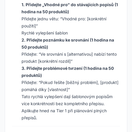
1. Přidejte „Vhodné pro“ do stávajících popisů (1
hodina na 50 produktů)
Přidejte jednu větu: “Vhodné pro: [konkrétní
použití]”
Rychlé vylepšení šablon
2. Přidejte poznámku ke srovnání (1 hodina na
50 produktů)
Přidejte: “Ve srovnání s [alternativou] nabízí tento
produkt [konkrétní rozdíl]”
3. Přidejte problémové tvrzení (1 hodina na 50
produktů)
Přidejte: “Pokud řešíte [běžný problém], [produkt]
pomáhá díky [vlastnost]”
Tato rychlá vylepšení dají šablonovým popisům
více konkrétnosti bez kompletního přepisu.
Aplikujte hned na Tier 1 při plánování plných
přepisů.