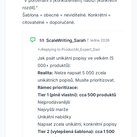
“V porovnání s [konkurentem] nabízí [konkrétní
rozdíl].”
Šablona = obecné = neviditelné. Konkrétní =
citovatelné = doporučené.
ScaleWriting_Sarah
SS
·
7. ledna 2026
Replying to ProductAI_Expert_Dan
Jak psát unikátní popisy ve velkém (5
000+ produktů):
Realita:
Nelze napsat 5 000 zcela
unikátních popisů. Musíte prioritizovat.
Rámec prioritizace:
Tier 1 (plně vlastní): cca 500 produktů
Nejprodávanější
Nejvyšší marže
Unikátní nabídky
Napsat zcela unikátní, konkrétní popisy
Tier 2 (vylepšená šablona): cca 1 500