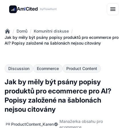
Am
I
Cited
by
FlowHunt
/
/
/
Domů
Komunitni diskuse
Home
Jak by měly být psány popisy produktů pro ecommerce pro
AI? Popisy založené na šablonách nejsou citovány
Discussion
Ecommerce
Product Content
Jak by měly být psány popisy
produktů pro ecommerce pro AI?
Popisy založené na šablonách
nejsou citovány
Manažerka obsahu pro
ProductContent_Karen
·
PR
ecommerce