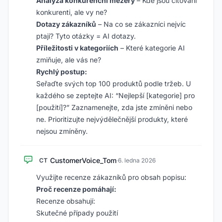
Analýza konkurenční mezery
– Kde jsou citováni
konkurenti, ale vy ne?
Dotazy zákazníků
– Na co se zákazníci nejvíc
ptají? Tyto otázky = AI dotazy.
Příležitosti v kategoriích
– Které kategorie AI
zmiňuje, ale vás ne?
Rychlý postup:
Seřaďte svých top 100 produktů podle tržeb. U
každého se zeptejte AI: “Nejlepší [kategorie] pro
[použití]?” Zaznamenejte, zda jste zmíněni nebo
ne. Prioritizujte nejvýdělečnější produkty, které
nejsou zmíněny.
CustomerVoice_Tom
CT
·
6. ledna 2026
Využijte recenze zákazníků pro obsah popisu:
Proč recenze pomáhají:
Recenze obsahují:
Skutečné případy použití