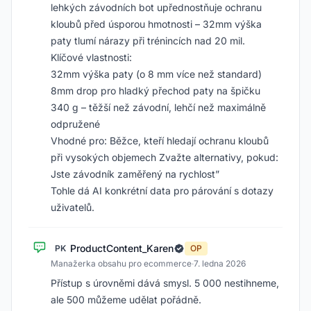
lehkých závodních bot upřednostňuje ochranu
kloubů před úsporou hmotnosti – 32mm výška
paty tlumí nárazy při trénincích nad 20 mil.
Klíčové vlastnosti:
32mm výška paty (o 8 mm více než standard)
8mm drop pro hladký přechod paty na špičku
340 g – těžší než závodní, lehčí než maximálně
odpružené
Vhodné pro: Běžce, kteří hledají ochranu kloubů
při vysokých objemech Zvažte alternativy, pokud:
Jste závodník zaměřený na rychlost”
Tohle dá AI konkrétní data pro párování s dotazy
uživatelů.
ProductContent_Karen
PK
OP
Manažerka obsahu pro ecommerce
·
7. ledna 2026
Přístup s úrovněmi dává smysl. 5 000 nestihneme,
ale 500 můžeme udělat pořádně.