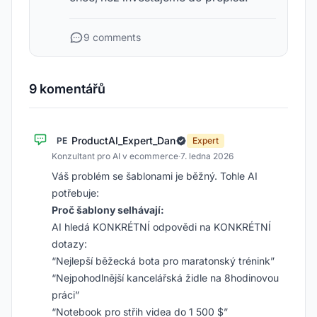
9 comments
9 komentářů
ProductAI_Expert_Dan
PE
Expert
Konzultant pro AI v ecommerce
·
7. ledna 2026
Váš problém se šablonami je běžný. Tohle AI
potřebuje:
Proč šablony selhávají:
AI hledá KONKRÉTNÍ odpovědi na KONKRÉTNÍ
dotazy:
“Nejlepší běžecká bota pro maratonský trénink”
“Nejpohodlnější kancelářská židle na 8hodinovou
práci”
“Notebook pro střih videa do 1 500 $”