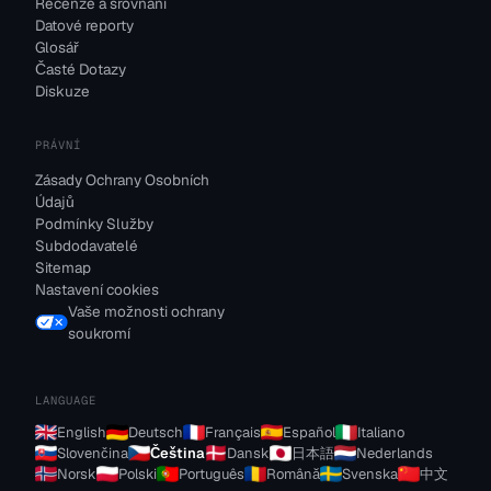
Recenze a srovnání
Datové reporty
Glosář
Časté Dotazy
Diskuze
PRÁVNÍ
Zásady Ochrany Osobních
Údajů
Podmínky Služby
Subdodavatelé
Sitemap
Nastavení cookies
Vaše možnosti ochrany
soukromí
LANGUAGE
English
Deutsch
Français
Español
Italiano
Slovenčina
Čeština
Dansk
日本語
Nederlands
Norsk
Polski
Português
Română
Svenska
中文