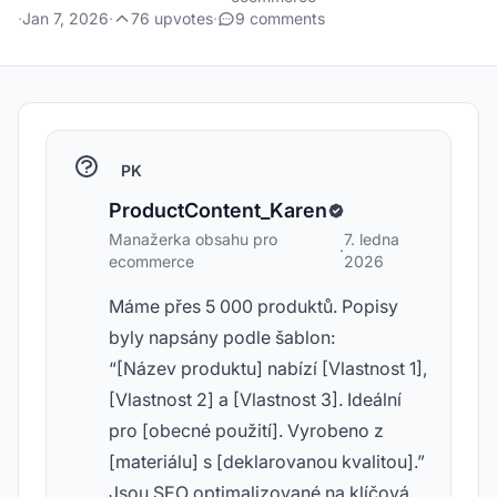
·
Jan 7, 2026
·
76 upvotes
·
9 comments
PK
ProductContent_Karen
Manažerka obsahu pro
7. ledna
·
ecommerce
2026
Máme přes 5 000 produktů. Popisy
byly napsány podle šablon:
“[Název produktu] nabízí [Vlastnost 1],
[Vlastnost 2] a [Vlastnost 3]. Ideální
pro [obecné použití]. Vyrobeno z
[materiálu] s [deklarovanou kvalitou].”
Jsou SEO optimalizované na klíčová