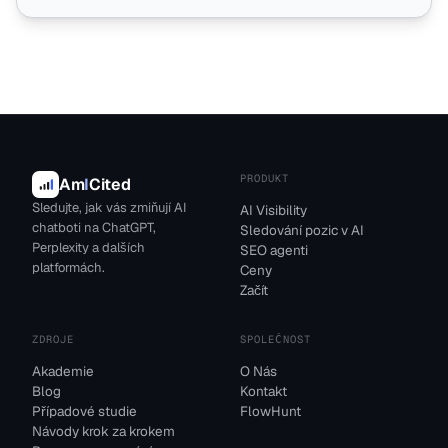
PRODUKT
Am
I
Cited
Sledujte, jak vás zmiňují AI
AI Visibility
chatboti na ChatGPT,
Sledování pozic v AI
Perplexity a dalších
SEO agenti
platformách.
Ceny
Začít
ZDROJE
SPOLEČNOST
Akademie
O Nás
Blog
Kontakt
Případové studie
FlowHunt
Návody krok za krokem