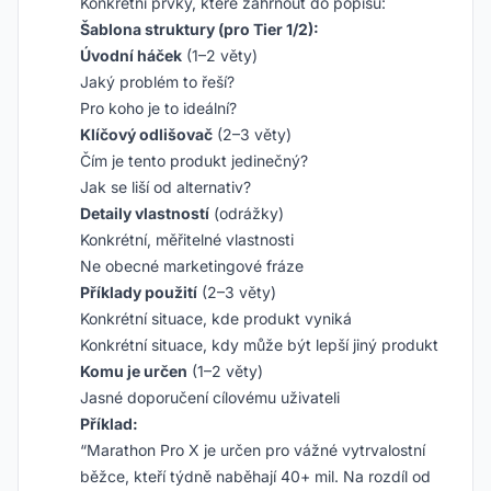
Konkrétní prvky, které zahrnout do popisů:
Šablona struktury (pro Tier 1/2):
Úvodní háček
(1–2 věty)
Jaký problém to řeší?
Pro koho je to ideální?
Klíčový odlišovač
(2–3 věty)
Čím je tento produkt jedinečný?
Jak se liší od alternativ?
Detaily vlastností
(odrážky)
Konkrétní, měřitelné vlastnosti
Ne obecné marketingové fráze
Příklady použití
(2–3 věty)
Konkrétní situace, kde produkt vyniká
Konkrétní situace, kdy může být lepší jiný produkt
Komu je určen
(1–2 věty)
Jasné doporučení cílovému uživateli
Příklad:
“Marathon Pro X je určen pro vážné vytrvalostní
běžce, kteří týdně naběhají 40+ mil. Na rozdíl od