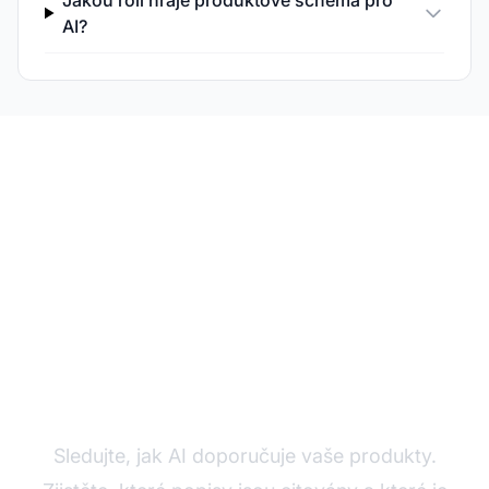
Jakou roli hraje produktové schéma pro
AI?
Sledujte viditelnost
svých produktů v AI
Sledujte, jak AI doporučuje vaše produkty.