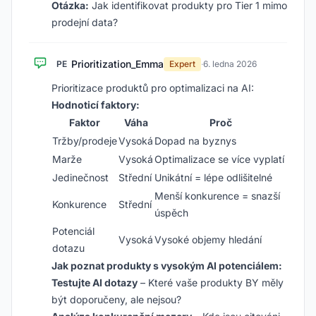
Otázka:
Jak identifikovat produkty pro Tier 1 mimo
prodejní data?
Prioritization_Emma
PE
Expert
·
6. ledna 2026
Prioritizace produktů pro optimalizaci na AI:
Hodnoticí faktory:
Faktor
Váha
Proč
Tržby/prodeje
Vysoká
Dopad na byznys
Marže
Vysoká
Optimalizace se více vyplatí
Jedinečnost
Střední
Unikátní = lépe odlišitelné
Menší konkurence = snazší
Konkurence
Střední
úspěch
Potenciál
Vysoká
Vysoké objemy hledání
dotazu
Jak poznat produkty s vysokým AI potenciálem:
Testujte AI dotazy
– Které vaše produkty BY měly
být doporučeny, ale nejsou?