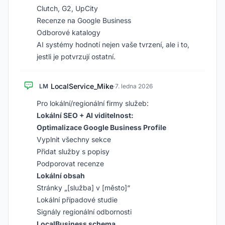
Clutch, G2, UpCity
Recenze na Google Business
Odborové katalogy
AI systémy hodnotí nejen vaše tvrzení, ale i to,
jestli je potvrzují ostatní.
LocalService_Mike
LM
·
7. ledna 2026
Pro lokální/regionální firmy služeb:
Lokální SEO + AI viditelnost:
Optimalizace Google Business Profile
Vyplnit všechny sekce
Přidat služby s popisy
Podporovat recenze
Lokální obsah
Stránky „[služba] v [město]“
Lokální případové studie
Signály regionální odbornosti
LocalBusiness schema