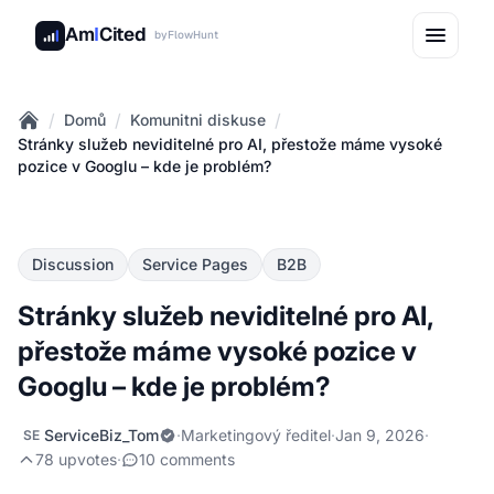
Am
I
Cited
by
FlowHunt
/
/
/
Domů
Komunitni diskuse
Home
Stránky služeb neviditelné pro AI, přestože máme vysoké
pozice v Googlu – kde je problém?
Discussion
Service Pages
B2B
Stránky služeb neviditelné pro AI,
přestože máme vysoké pozice v
Googlu – kde je problém?
ServiceBiz_Tom
·
Marketingový ředitel
·
Jan 9, 2026
·
SE
78 upvotes
·
10 comments