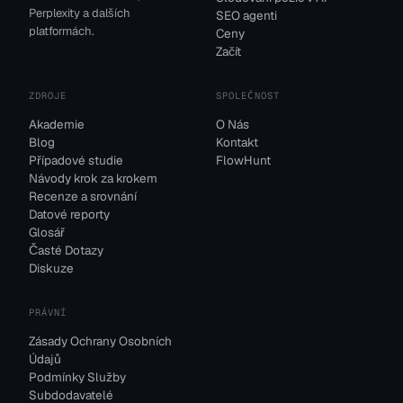
Perplexity a dalších
SEO agenti
platformách.
Ceny
Začít
ZDROJE
SPOLEČNOST
Akademie
O Nás
Blog
Kontakt
Případové studie
FlowHunt
Návody krok za krokem
Recenze a srovnání
Datové reporty
Glosář
Časté Dotazy
Diskuze
PRÁVNÍ
Zásady Ochrany Osobních
Údajů
Podmínky Služby
Subdodavatelé