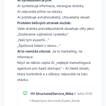
AI vyhledávání je jiné:
AI syntetizuje informace, nerangue stránky
AI odpovídá přímo na otázky
AI potřebuje extrahovatelný, citovatelný obsah
Problém běžných stránek služeb:
Vaše stránka pravděpodobně obsahuje věty jako:
„Dodáváme výjimečné výsledky“
„Náš tým expertů…“
„Špičková řešení v oboru…“
AI to nemůže citovat.
Je to marketing, ne
informace.
Když se někdo zeptá AI „nejlepší marketingová
agentura pro SaaS startupy“ – AI hledá obsah,
který konkrétně a s důkazy odpovídá na tuto
otázku.
StructuredService_Mike
SM
·
9. ledna 2026
Replying to ServiceAI_Expert_Sarah