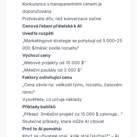
Konkurence s transparentními cenami je
doporučována
Prohráváte dřív, než konverzace začne
Cenová řešení přátelská k AI:
Uveďte rozpětí
„Marketingové strategie se pohybují od 5 000–25
000 $/měsíc podle rozsahu“
Výchozí ceny
„Webové projekty od 10 000 $“
„Měsíční paušály od 3 000 $“
Faktory ovlivňující cenu
„Cena závisí na: velikosti týmu, rozsahu, časovém
rámci“
Vysvětlete, co určuje náklady
Příklady balíčků
„Příklad: 3měsíční projekt za 15 000 $ zahrnuje…“
Skutečné příklady, které může AI citovat
Proč to AI pomáhá:
Když se uživatelé ptají „kolik stojí [služba]?“ – AI