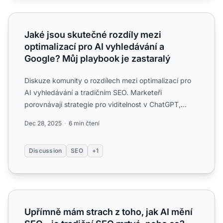
Jaké jsou skutečné rozdíly mezi optimalizací pro AI vyhl
Jaké jsou skutečné rozdíly mezi
optimalizací pro AI vyhledávání a
Google? Můj playbook je zastaralý
Diskuze komunity o rozdílech mezi optimalizací pro
AI vyhledávání a tradičním SEO. Marketeři
porovnávají strategie pro viditelnost v ChatGPT,
Perplexity oproti ...
Dec 28, 2025
6 min čtení
Discussion
SEO
+1
Upřímně mám strach z toho, jak AI mění SEO – je tradiční
Upřímně mám strach z toho, jak AI mění