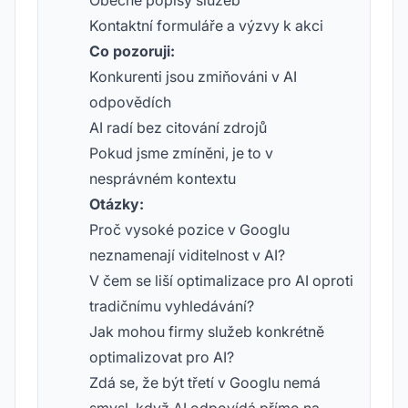
Obecné popisy služeb
Kontaktní formuláře a výzvy k akci
Co pozoruji:
Konkurenti jsou zmiňováni v AI
odpovědích
AI radí bez citování zdrojů
Pokud jsme zmíněni, je to v
nesprávném kontextu
Otázky:
Proč vysoké pozice v Googlu
neznamenají viditelnost v AI?
V čem se liší optimalizace pro AI oproti
tradičnímu vyhledávání?
Jak mohou firmy služeb konkrétně
optimalizovat pro AI?
Zdá se, že být třetí v Googlu nemá