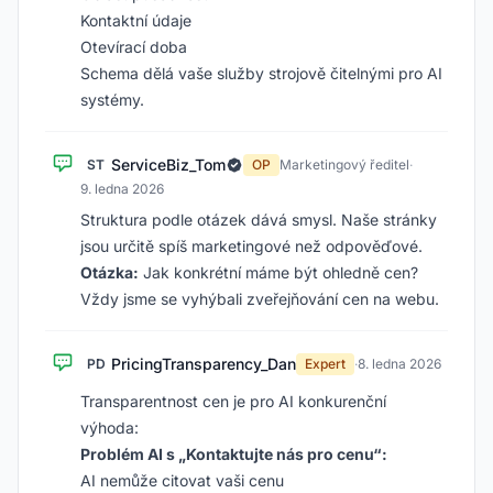
Kontaktní údaje
Otevírací doba
Schema dělá vaše služby strojově čitelnými pro AI
systémy.
ServiceBiz_Tom
ST
OP
Marketingový ředitel
·
9. ledna 2026
Struktura podle otázek dává smysl. Naše stránky
jsou určitě spíš marketingové než odpověďové.
Otázka:
Jak konkrétní máme být ohledně cen?
Vždy jsme se vyhýbali zveřejňování cen na webu.
PricingTransparency_Dan
PD
Expert
·
8. ledna 2026
Transparentnost cen je pro AI konkurenční
výhoda:
Problém AI s „Kontaktujte nás pro cenu“:
AI nemůže citovat vaši cenu