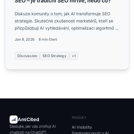
SEO – je tradiční SEO mrtvé, nebo co?
Diskuze komunity o tom, jak AI transformuje SEO
strategie. Skutečné zkušenosti marketérů, kteří se
přizpůsobují AI vyhledávání, optimalizaci algoritmů a
posunu ...
Jan 8, 2026
8 min čtení
Discussion
SEO Strategy
+1
PRODUKT
Am
I
Cited
Sledujte, jak vás zmiňují AI
AI Visibility
chatboti na ChatGPT,
Sledování pozic v AI