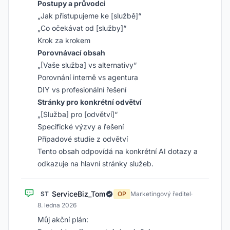
Postupy a průvodci
„Jak přistupujeme ke [službě]“
„Co očekávat od [služby]“
Krok za krokem
Porovnávací obsah
„[Vaše služba] vs alternativy“
Porovnání interně vs agentura
DIY vs profesionální řešení
Stránky pro konkrétní odvětví
„[Služba] pro [odvětví]“
Specifické výzvy a řešení
Případové studie z odvětví
Tento obsah odpovídá na konkrétní AI dotazy a
odkazuje na hlavní stránky služeb.
ServiceBiz_Tom
ST
OP
Marketingový ředitel
·
8. ledna 2026
Můj akční plán: