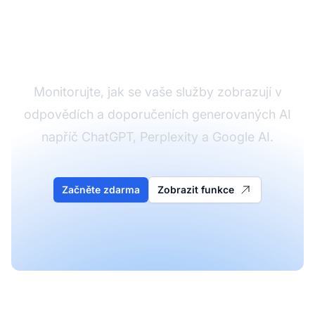
Sledujte AI viditelnost
svých stránek služeb
Monitorujte, jak se vaše služby zobrazují v
odpovědích a doporučeních generovaných AI
napříč ChatGPT, Perplexity a Google AI.
Začněte zdarma
Zobrazit funkce