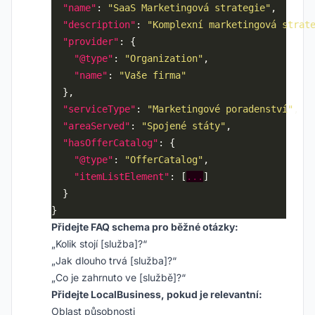
"name"
: 
"SaaS Marketingová strategie"
"description"
: 
"Komplexní marketingová strat
"provider"
"@type"
: 
"Organization"
"name"
: 
"Vaše firma"
"serviceType"
: 
"Marketingové poradenství"
"areaServed"
: 
"Spojené státy"
"hasOfferCatalog"
"@type"
: 
"OfferCatalog"
"itemListElement"
: [
...
Přidejte FAQ schema pro běžné otázky:
„Kolik stojí [služba]?“
„Jak dlouho trvá [služba]?“
„Co je zahrnuto ve [službě]?“
Přidejte LocalBusiness, pokud je relevantní:
Oblast působnosti