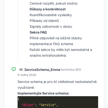
Cenové rozpětí, pokud možno
Důkazy a konkrétnost
Kvantifikovatelné výsledky
Příklady od klientů
Signály odbornosti v oboru
Sekce FAQ
Přímé odpovědi na běžné otázky
Implementace FAQ schema
Každá sekce by měla být samostatná a
snadno extrahovatelná.
ServiceSchema_Emma
SE
Technická SEO
·
9. ledna 2026
Service schema je pro AI viditelnost nedostatečně
využívané:
Implementujte Service schema:
"@type"
: 
"Service"