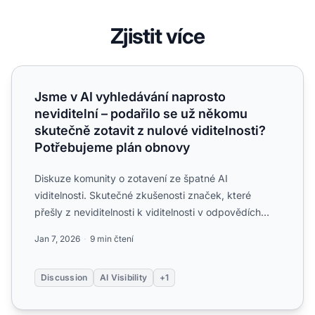
Zjistit více
Jsme v AI vyhledávání naprosto neviditelní – podařilo se 
Jsme v AI vyhledávání naprosto
neviditelní – podařilo se už někomu
skutečně zotavit z nulové viditelnosti?
Potřebujeme plán obnovy
Diskuze komunity o zotavení ze špatné AI
viditelnosti. Skutečné zkušenosti značek, které
přešly z neviditelnosti k viditelnosti v odpovědích
ChatGPT, Perplexity...
Jan 7, 2026
9 min čtení
Discussion
AI Visibility
+1