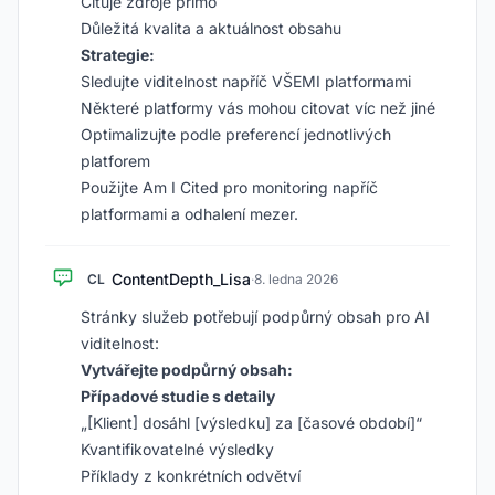
Cituje zdroje přímo
Důležitá kvalita a aktuálnost obsahu
Strategie:
Sledujte viditelnost napříč VŠEMI platformami
Některé platformy vás mohou citovat víc než jiné
Optimalizujte podle preferencí jednotlivých
platforem
Použijte Am I Cited pro monitoring napříč
platformami a odhalení mezer.
ContentDepth_Lisa
CL
·
8. ledna 2026
Stránky služeb potřebují podpůrný obsah pro AI
viditelnost:
Vytvářejte podpůrný obsah:
Případové studie s detaily
„[Klient] dosáhl [výsledku] za [časové období]“
Kvantifikovatelné výsledky
Příklady z konkrétních odvětví