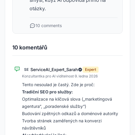
smysl, když AI odpovídá přímo na
otázky.
10 comments
10 komentářů
ServiceAI_Expert_Sarah
SE
Expert
Konzultantka pro AI viditelnost
·
9. ledna 2026
Tento nesoulad je častý. Zde je proč:
Tradiční SEO pro služby:
Optimalizace na klíčová slova („marketingová
agentura“, „poradenské služby“)
Budování zpětných odkazů a doménové autority
Tvorba stránek zaměřených na konverzi
návštěvníků