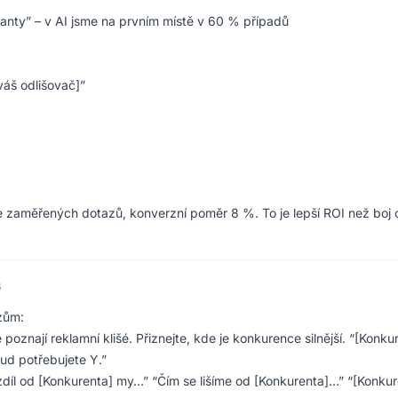
anty” – v AI jsme na prvním místě v 60 % případů
váš odlišovač]”
 zaměřených dotazů, konverzní poměr 8 %. To je lepší ROI než boj 
6
azům:
 poznají reklamní klišé. Přiznejte, kde je konkurence silnější. “[Konku
kud potřebujete Y.”
díl od [Konkurenta] my…” “Čím se lišíme od [Konkurenta]…” “[Konkur