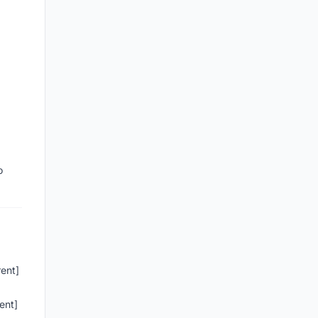
o
rent]
ent]