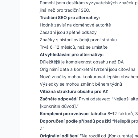
Pomohl jsem desítkám vyzyvatelských značek pror
jiná než pro tradiční SEO.
Tradiční SEO pro alternativy:
Hodně závisí na doménové autoritě
Zásadní jsou zpětné odkazy
Značky s historií ovládají první stránku
Trvá 6–12 měsíců, než se umístíte
AI vyhledávání pro alternativy:
Důležitější je komplexnost obsahu než DA
Originální data a konkrétní tvrzení jsou citována
Nové značky mohou konkurovat lepším obsahe
Výsledky se mohou změnit během týdnů
Vítězná struktura obsahu pro AI:
Začněte odpovědí
První odstavec: “Nejlepší alte
[konkrétní důvod].”
Komplexní porovnávací tabulka
8–12 faktorů, 3
Doporučení podle případů použití
“Nejlepší pro
Z”
Originální odlišení
“Na rozdíl od [Konkurenta] na