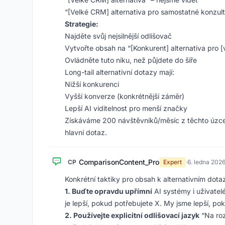
“[Velké CRM] alternativa pro samostatné konzult
Strategie:
Najděte svůj nejsilnější odlišovač
Vytvořte obsah na “[Konkurent] alternativa pro [
Ovládněte tuto niku, než půjdete do šíře
Long-tail alternativní dotazy mají:
Nižší konkurenci
Vyšší konverze (konkrétnější záměr)
Lepší AI viditelnost pro menší značky
Získáváme 200 návštěvníků/měsíc z těchto úzce
hlavní dotaz.
ComparisonContent_Pro
CP
Expert
·
6. ledna 202
Konkrétní taktiky pro obsah k alternativním dot
1. Buďte opravdu upřímní
AI systémy i uživatelé
je lepší, pokud potřebujete X. My jsme lepší, po
2. Používejte explicitní odlišovací jazyk
“Na roz