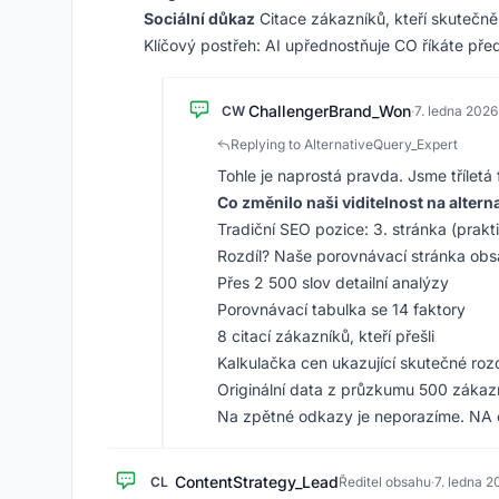
Sociální důkaz
Citace zákazníků, kteří skutečně p
Klíčový postřeh: AI upřednostňuje CO říkáte před
ChallengerBrand_Won
CW
·
7. ledna 2026
Replying to AlternativeQuery_Expert
Tohle je naprostá pravda. Jsme tříletá
Co změnilo naši viditelnost na altern
Tradiční SEO pozice: 3. stránka (prakt
Rozdíl? Naše porovnávací stránka obs
Přes 2 500 slov detailní analýzy
Porovnávací tabulka se 14 faktory
8 citací zákazníků, kteří přešli
Kalkulačka cen ukazující skutečné rozd
Originální data z průzkumu 500 zákaz
Na zpětné odkazy je neporazíme. NA o
ContentStrategy_Lead
CL
Ředitel obsahu
·
7. ledna 2