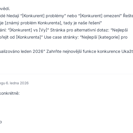
ovědí.
dé hledají “[Konkurent] problémy” nebo “[Konkurent] omezení” Řešte
e [známý problém Konkurenta], tady je naše řešení”
ní: “[Konkurent] vs [Vy]” Stránka pro alternativní dotaz: “Nejlepší
řejít od [Konkurenta]” Use case stránky: “Nejlepší [kategorie] pro
alizováno leden 2026” Zahrňte nejnovější funkce konkurence Ukažt
ngu
·
6. ledna 2026
 konkrétně:
o