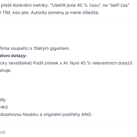
řešli Konkrétní metriky: “Ušetřili jsme 40 % času”, ne “šetří čas”
 TÍM, kdo jste. Autorita domény je méně důležitá.
 firma soupeřící s 15letým gigantem.
ativní dotazy:
icky neviditelné) Podíl zmínek v AI: Nyní 45 % relevantních dotazů
ahuje:
íly
níků
bsahovou hloubku a originální postřehy ANO.
026