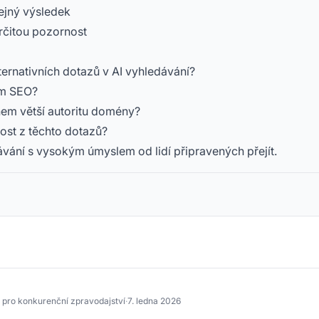
tejný výsledek
určitou pozornost
ernativních dotazů v AI vyhledávání?
ním SEO?
em větší autoritu domény?
st z těchto dotazů?
ávání s vysokým úmyslem od lidí připravených přejít.
 pro konkurenční zpravodajství
·
7. ledna 2026