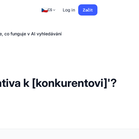
Log in
Začít
CS
e, co funguje v AI vyhledávání
tiva k [konkurentovi]'?