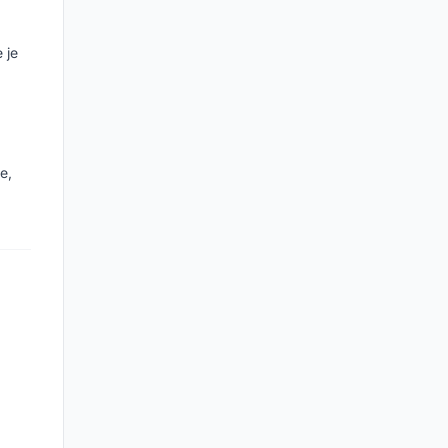
 je
e,