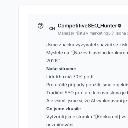
CompetitiveSEO_Hunter
CH
Manažer růstu v marketingu
·
7. ledna
Jsme značka vyzyvatel snažící se získat
Myslete na “[Název hlavního konkurenta
2026.”
Naše situace:
Lídr trhu má 70% podíl
Pro určité případy použití jsme objekti
Tradiční SEO pro tato klíčová slova je b
Ale všimli jsme si, že AI vyhledávání j
Co jsme zkusili:
Vytvořili jsme stránku “[Konkurent] vs
nezmiňováni