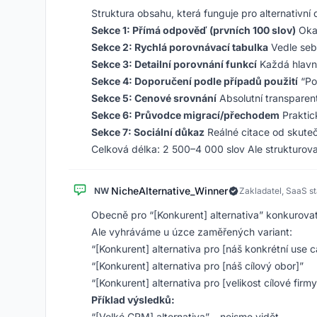
Struktura obsahu, která funguje pro alternativní 
Sekce 1: Přímá odpověď (prvních 100 slov)
Okam
Sekce 2: Rychlá porovnávací tabulka
Vedle sebe
Sekce 3: Detailní porovnání funkcí
Každá hlavní
Sekce 4: Doporučení podle případů použití
“Po
Sekce 5: Cenové srovnání
Absolutní transparent
Sekce 6: Průvodce migrací/přechodem
Praktick
Sekce 7: Sociální důkaz
Reálné citace od skute
Celková délka: 2 500–4 000 slov Ale strukturovan
NicheAlternative_Winner
NW
Zakladatel, SaaS s
Obecně pro “[Konkurent] alternativa” konkurov
Ale vyhráváme u úzce zaměřených variant:
“[Konkurent] alternativa pro [náš konkrétní use c
“[Konkurent] alternativa pro [náš cílový obor]”
“[Konkurent] alternativa pro [velikost cílové firmy
Příklad výsledků:
“[Velké CRM] alternativa” – nejsme vidět