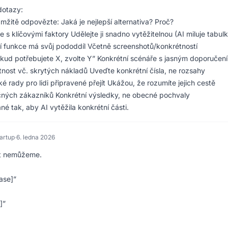
dotazy:
žitě odpovězte: Jaká je nejlepší alternativa? Proč?
 s klíčovými faktory Udělejte ji snadno vytěžitelnou (AI miluje tabul
 funkce má svůj pododdíl Včetně screenshotů/konkrétností
kud potřebujete X, zvolte Y” Konkrétní scénáře s jasným doporučen
nost vč. skrytých nákladů Uveďte konkrétní čísla, ne rozsahy
é rady pro lidi připravené přejít Ukážou, že rozumíte jejich cestě
čných zákazníků Konkrétní výsledky, ne obecné pochvaly
é tak, aby AI vytěžila konkrétní části.
tartup
·
6. ledna 2026
at nemůžeme.
ase]”
]”