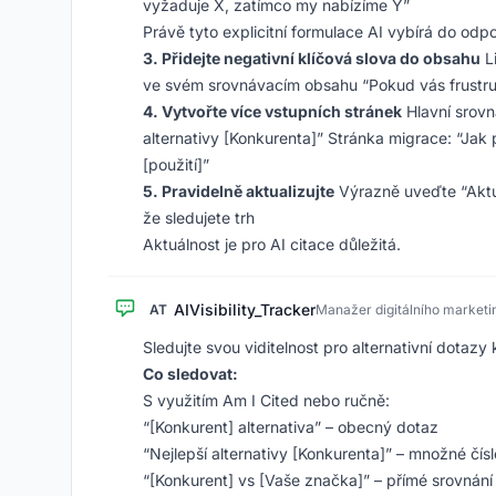
vyžaduje X, zatímco my nabízíme Y”
Právě tyto explicitní formulace AI vybírá do odp
3. Přidejte negativní klíčová slova do obsahu
Li
ve svém srovnávacím obsahu “Pokud vás frustruj
4. Vytvořte více vstupních stránek
Hlavní srovná
alternativy [Konkurenta]” Stránka migrace: “Jak p
[použití]”
5. Pravidelně aktualizujte
Výrazně uveďte “Aktu
že sledujete trh
Aktuálnost je pro AI citace důležitá.
AIVisibility_Tracker
AT
Manažer digitálního marketi
Sledujte svou viditelnost pro alternativní dotazy
Co sledovat:
S využitím Am I Cited nebo ručně:
“[Konkurent] alternativa” – obecný dotaz
“Nejlepší alternativy [Konkurenta]” – množné čísl
“[Konkurent] vs [Vaše značka]” – přímé srovnání