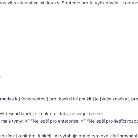
azit s alternativními dotazy. Strategie pro AI vyhledávání je oprav
m
rnativa k [Konkurentovi] pro [konkrétní použití] je [Vaše značka], pr
–5 řešení Uvádějte konkrétní data, ne vágní tvrzení
 malé týmy: X” “Nejlepší pro enterprise: Y” “Nejlepší pro šetřící rozp
bízíme [konkrétní funkci]” AI vytahuje právě tyto explicitní srovnání