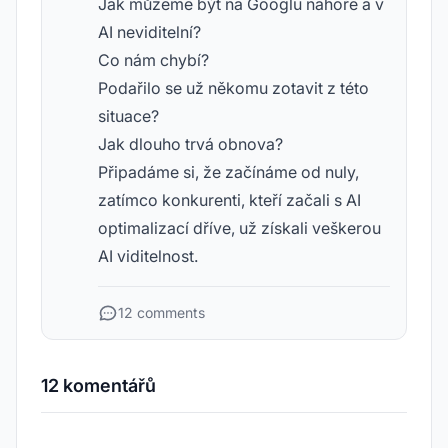
Jak můžeme být na Googlu nahoře a v
AI neviditelní?
Co nám chybí?
Podařilo se už někomu zotavit z této
situace?
Jak dlouho trvá obnova?
Připadáme si, že začínáme od nuly,
zatímco konkurenti, kteří začali s AI
optimalizací dříve, už získali veškerou
AI viditelnost.
12 comments
12 komentářů