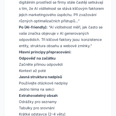
digitálním prostředí se firmy stále častěji setkávají
s tím, že AI viditelnost se stává klíčovým faktorem
jejich marketingového úspěchu. Při zvažování
různých optimalizačních přístupů…”
Po (AI-friendly):
“AI viditelnost měří, jak často se
vaše značka objevuje v AI generovaných
odpovědích. Tři klíčové faktory jsou: konzistence
entity, struktura obsahu a webové zmínky.”
Hlavní principy přepracování:
Odpověď na začátku
Začněte přímou odpovědí
Kontext až poté
Jasná struktura nadpisů
Používejte otázkové nadpisy
Jedno téma na sekci
Extrahovatelný obsah
Odrážky pro seznamy
Tabulky pro srovnání
Krátké odstavce (2–4 věty)