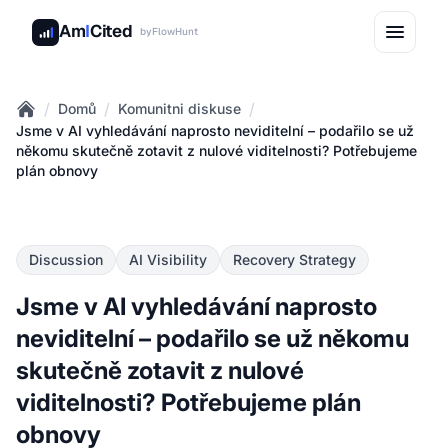
Am
I
Cited
by
FlowHunt
/
/
/
Domů
Komunitni diskuse
Home
Jsme v AI vyhledávání naprosto neviditelní – podařilo se už
někomu skutečně zotavit z nulové viditelnosti? Potřebujeme
plán obnovy
Discussion
AI Visibility
Recovery Strategy
Jsme v AI vyhledávání naprosto
neviditelní – podařilo se už někomu
skutečně zotavit z nulové
viditelnosti? Potřebujeme plán
obnovy