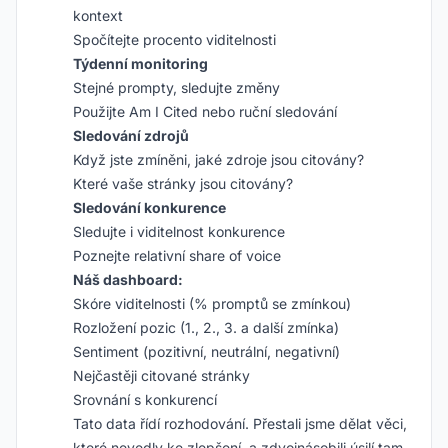
kontext
Spočítejte procento viditelnosti
Týdenní monitoring
Stejné prompty, sledujte změny
Použijte Am I Cited nebo ruční sledování
Sledování zdrojů
Když jste zmíněni, jaké zdroje jsou citovány?
Které vaše stránky jsou citovány?
Sledování konkurence
Sledujte i viditelnost konkurence
Poznejte relativní share of voice
Náš dashboard:
Skóre viditelnosti (% promptů se zmínkou)
Rozložení pozic (1., 2., 3. a další zmínka)
Sentiment (pozitivní, neutrální, negativní)
Nejčastěji citované stránky
Srovnání s konkurencí
Tato data řídí rozhodování. Přestali jsme dělat věci,
které nevedly ke zlepšení, a zdvojnásobili úsilí tam,