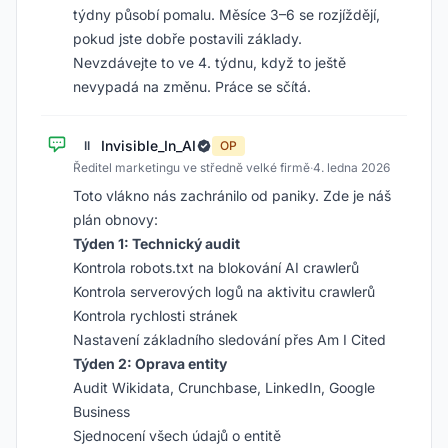
týdny působí pomalu. Měsíce 3–6 se rozjíždějí,
pokud jste dobře postavili základy.
Nevzdávejte to ve 4. týdnu, když to ještě
nevypadá na změnu. Práce se sčítá.
Invisible_In_AI
II
OP
Ředitel marketingu ve středně velké firmě
·
4. ledna 2026
Toto vlákno nás zachránilo od paniky. Zde je náš
plán obnovy:
Týden 1: Technický audit
Kontrola robots.txt na blokování AI crawlerů
Kontrola serverových logů na aktivitu crawlerů
Kontrola rychlosti stránek
Nastavení základního sledování přes Am I Cited
Týden 2: Oprava entity
Audit Wikidata, Crunchbase, LinkedIn, Google
Business
Sjednocení všech údajů o entitě