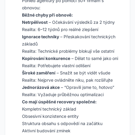
Pohled agentury po pomoci 50+ firmám s
obnovou:
Běžné chyby při obnově:
Netrpělivost
– Očekávání výsledků za 2 týdny
Realita: 6–12 týdnů pro reálné zlepšení
Ignorace techniky
– Přeskakování technických
základů
Realita: Technické problémy blokují vše ostatní
Kopírování konkurence
– Dělat to samé jako oni
Realita: Potřebujete vlastní odlišení
Široké zaměření
– Snažit se být vidět všude
Realita: Nejprve ovládněte niku, pak rozšiřujte
Jednorázová akce
– “Opravili jsme to, hotovo”
Realita: Vyžaduje průběžnou optimalizaci
Co mají úspěšné recovery společné:
Kompletní technický základ
Obsesivní konzistence entity
Struktura obsahu s odpovědí na začátku
Aktivní budování zmínek