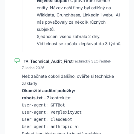
Největší dopad:
Oprava konzistence
entity. Název naší firmy byl odlišný na
Wikidata, Crunchbase, LinkedIn i webu. AI
nás považovaly za několik různých
subjektů.
Sjednocení všeho zabralo 2 dny.
Viditelnost se začala zlepšovat do 3 týdnů.
Technical_Audit_First
TA
Technický SEO ředitel
·
7. ledna 2026
Než začnete cokoli dalšího, ověřte si technické
základy:
Okamžité auditní položky:
robots.txt
– Zkontrolujte:
User-agent: GPTBot

User-agent: PerplexityBot

User-agent: ClaudeBot

Pokud jsou blokovány, to je váš problém.