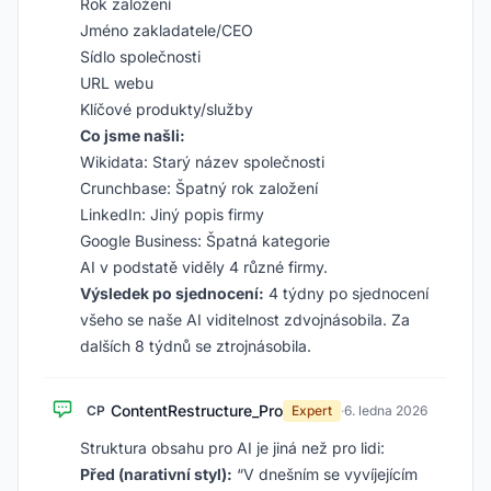
Rok založení
Jméno zakladatele/CEO
Sídlo společnosti
URL webu
Klíčové produkty/služby
Co jsme našli:
Wikidata: Starý název společnosti
Crunchbase: Špatný rok založení
LinkedIn: Jiný popis firmy
Google Business: Špatná kategorie
AI v podstatě viděly 4 různé firmy.
Výsledek po sjednocení:
4 týdny po sjednocení
všeho se naše AI viditelnost zdvojnásobila. Za
dalších 8 týdnů se ztrojnásobila.
ContentRestructure_Pro
CP
Expert
·
6. ledna 2026
Struktura obsahu pro AI je jiná než pro lidi:
Před (narativní styl):
“V dnešním se vyvíjejícím