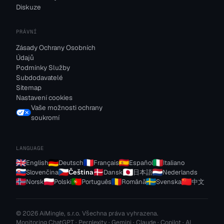
Diskuze
PRÁVNÍ
Zásady Ochrany Osobních
Údajů
Podmínky Služby
Subdodavatelé
Sitemap
Nastavení cookies
Vaše možnosti ochrany
soukromí
LANGUAGE
English
Deutsch
Français
Español
Italiano
Slovenčina
Čeština
Dansk
日本語
Nederlands
Norsk
Polski
Português
Română
Svenska
中文
© 2026 AiMingle, s.r.o. Všechna práva vyhrazena.
Monitoring ChatGPT · Perplexity · Gemini · Claude · Copilot · AI