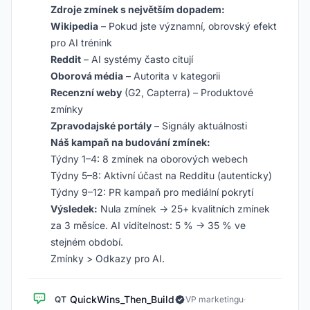
Zdroje zmínek s největším dopadem:
Wikipedia
– Pokud jste významní, obrovský efekt
pro AI trénink
Reddit
– AI systémy často citují
Oborová média
– Autorita v kategorii
Recenzní weby
(G2, Capterra) – Produktové
zmínky
Zpravodajské portály
– Signály aktuálnosti
Náš kampaň na budování zmínek:
Týdny 1–4: 8 zmínek na oborových webech
Týdny 5–8: Aktivní účast na Redditu (autenticky)
Týdny 9–12: PR kampaň pro mediální pokrytí
Výsledek:
Nula zmínek → 25+ kvalitních zmínek
za 3 měsíce. AI viditelnost: 5 % → 35 % ve
stejném období.
Zmínky > Odkazy pro AI.
QuickWins_Then_Build
QT
VP marketingu
·