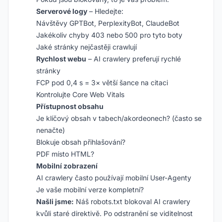
Serverové logy
– Hledejte:
Návštěvy GPTBot, PerplexityBot, ClaudeBot
Jakékoliv chyby 403 nebo 500 pro tyto boty
Jaké stránky nejčastěji crawlují
Rychlost webu
– AI crawlery preferují rychlé
stránky
FCP pod 0,4 s = 3× větší šance na citaci
Kontrolujte Core Web Vitals
Přístupnost obsahu
Je klíčový obsah v tabech/akordeonech? (často se
nenačte)
Blokuje obsah přihlašování?
PDF místo HTML?
Mobilní zobrazení
AI crawlery často používají mobilní User-Agenty
Je vaše mobilní verze kompletní?
Našli jsme:
Náš robots.txt blokoval AI crawlery
kvůli staré direktivě. Po odstranění se viditelnost