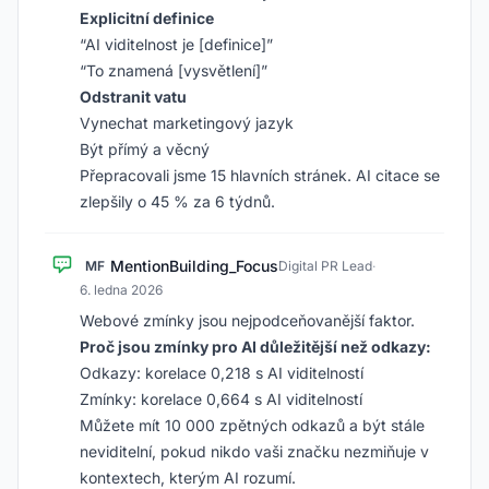
Explicitní definice
“AI viditelnost je [definice]”
“To znamená [vysvětlení]”
Odstranit vatu
Vynechat marketingový jazyk
Být přímý a věcný
Přepracovali jsme 15 hlavních stránek. AI citace se
zlepšily o 45 % za 6 týdnů.
MentionBuilding_Focus
MF
Digital PR Lead
·
6. ledna 2026
Webové zmínky jsou nejpodceňovanější faktor.
Proč jsou zmínky pro AI důležitější než odkazy:
Odkazy: korelace 0,218 s AI viditelností
Zmínky: korelace 0,664 s AI viditelností
Můžete mít 10 000 zpětných odkazů a být stále
neviditelní, pokud nikdo vaši značku nezmiňuje v
kontextech, kterým AI rozumí.