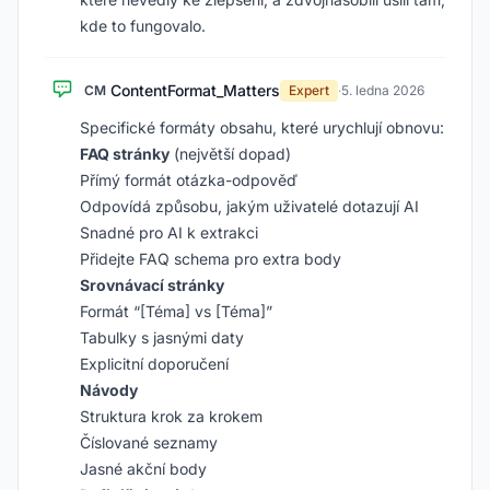
kde to fungovalo.
ContentFormat_Matters
CM
Expert
·
5. ledna 2026
Specifické formáty obsahu, které urychlují obnovu:
FAQ stránky
(největší dopad)
Přímý formát otázka-odpověď
Odpovídá způsobu, jakým uživatelé dotazují AI
Snadné pro AI k extrakci
Přidejte FAQ schema pro extra body
Srovnávací stránky
Formát “[Téma] vs [Téma]”
Tabulky s jasnými daty
Explicitní doporučení
Návody
Struktura krok za krokem
Číslované seznamy
Jasné akční body