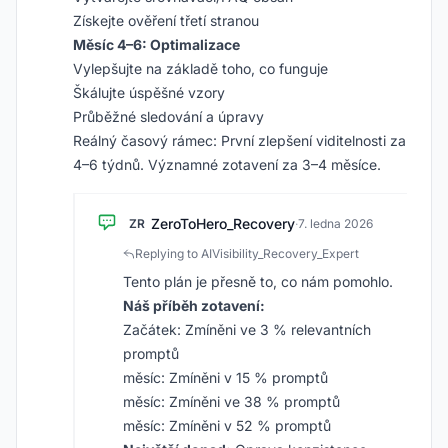
Získejte ověření třetí stranou
Měsíc 4–6: Optimalizace
Vylepšujte na základě toho, co funguje
Škálujte úspěšné vzory
Průběžné sledování a úpravy
Reálný časový rámec: První zlepšení viditelnosti za
4–6 týdnů. Významné zotavení za 3–4 měsíce.
ZeroToHero_Recovery
ZR
·
7. ledna 2026
Replying to AIVisibility_Recovery_Expert
Tento plán je přesně to, co nám pomohlo.
Náš příběh zotavení:
Začátek: Zmíněni ve 3 % relevantních
promptů
měsíc: Zmíněni v 15 % promptů
měsíc: Zmíněni ve 38 % promptů
měsíc: Zmíněni v 52 % promptů