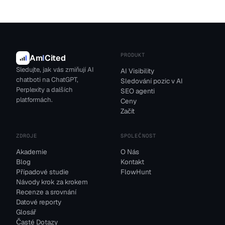
PRODUKT
Am
I
Cited
Sledujte, jak vás zmiňují AI
AI Visibility
chatboti na ChatGPT,
Sledování pozic v AI
Perplexity a dalších
SEO agenti
platformách.
Ceny
Začít
ZDROJE
SPOLEČNOST
Akademie
O Nás
Blog
Kontakt
Případové studie
FlowHunt
Návody krok za krokem
Recenze a srovnání
Datové reporty
Glosář
Časté Dotazy