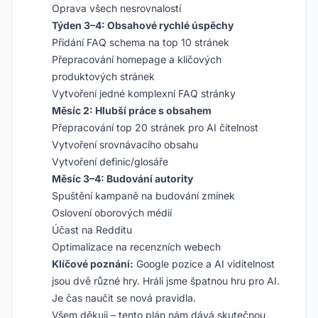
Oprava všech nesrovnalostí
Týden 3–4: Obsahové rychlé úspěchy
Přidání FAQ schema na top 10 stránek
Přepracování homepage a klíčových
produktových stránek
Vytvoření jedné komplexní FAQ stránky
Měsíc 2: Hlubší práce s obsahem
Přepracování top 20 stránek pro AI čitelnost
Vytvoření srovnávacího obsahu
Vytvoření definic/glosáře
Měsíc 3–4: Budování autority
Spuštění kampaně na budování zmínek
Oslovení oborových médií
Účast na Redditu
Optimalizace na recenzních webech
Klíčové poznání:
Google pozice a AI viditelnost
jsou dvě různé hry. Hráli jsme špatnou hru pro AI.
Je čas naučit se nová pravidla.
Všem děkuji – tento plán nám dává skutečnou