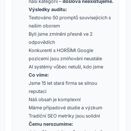
naši kategorii –
doslova neexistujeme.
Výsledky auditu:
Testováno 50 promptů souvisejících s
naším oborem
Byli jsme zmíněni přesně ve 2
odpovědích
Konkurenti s HORŠÍMI Google
pozicemi jsou zmiňováni neustále
AI systémy vůbec netuší, kdo jsme
Co víme:
Jsme 15 let stará firma se silnou
reputací
Náš obsah je komplexní
Máme případové studie a výzkum
Tradiční SEO metriky jsou solidní
Čemu nerozumíme: