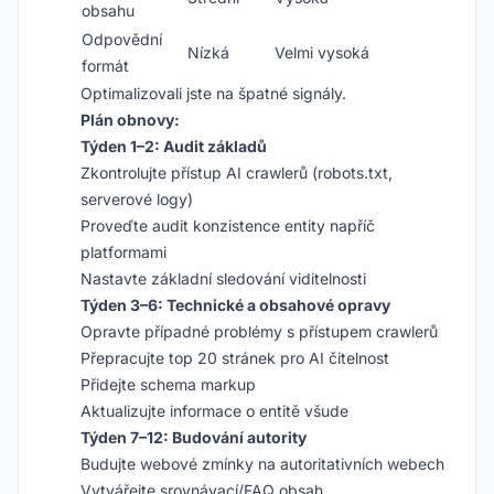
obsahu
Odpovědní
Nízká
Velmi vysoká
formát
Optimalizovali jste na špatné signály.
Plán obnovy:
Týden 1–2: Audit základů
Zkontrolujte přístup AI crawlerů (robots.txt,
serverové logy)
Proveďte audit konzistence entity napříč
platformami
Nastavte základní sledování viditelnosti
Týden 3–6: Technické a obsahové opravy
Opravte případné problémy s přístupem crawlerů
Přepracujte top 20 stránek pro AI čitelnost
Přidejte schema markup
Aktualizujte informace o entitě všude
Týden 7–12: Budování autority
Budujte webové zmínky na autoritativních webech
Vytvářejte srovnávací/FAQ obsah