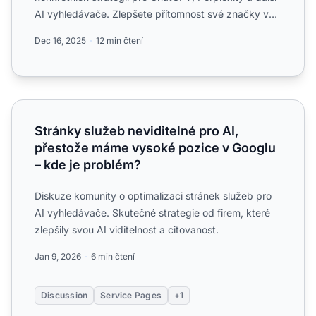
AI vyhledávače. Zlepšete přítomnost své značky v
A...
Dec 16, 2025
12 min čtení
Stránky služeb neviditelné pro AI, přestože máme vysoké
Stránky služeb neviditelné pro AI,
přestože máme vysoké pozice v Googlu
– kde je problém?
Diskuze komunity o optimalizaci stránek služeb pro
AI vyhledávače. Skutečné strategie od firem, které
zlepšily svou AI viditelnost a citovanost.
Jan 9, 2026
6 min čtení
Discussion
Service Pages
+1