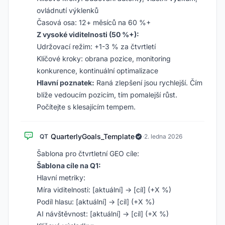
ovládnutí výklenků
Časová osa: 12+ měsíců na 60 %+
Z vysoké viditelnosti (50 %+):
Udržovací režim: +1-3 % za čtvrtletí
Klíčové kroky: obrana pozice, monitoring
konkurence, kontinuální optimalizace
Hlavní poznatek:
Raná zlepšení jsou rychlejší. Čím
blíže vedoucím pozicím, tím pomalejší růst.
Počítejte s klesajícím tempem.
QuarterlyGoals_Template
QT
·
2. ledna 2026
Šablona pro čtvrtletní GEO cíle:
Šablona cíle na Q1:
Hlavní metriky:
Míra viditelnosti: [aktuální] → [cíl] (+X %)
Podíl hlasu: [aktuální] → [cíl] (+X %)
AI návštěvnost: [aktuální] → [cíl] (+X %)