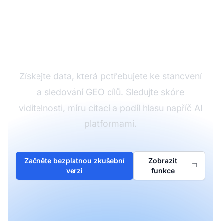
Sledujte své GEO
metriky
Získejte data, která potřebujete ke stanovení
a sledování GEO cílů. Sledujte skóre
viditelnosti, míru citací a podíl hlasu napříč AI
platformami.
Začněte bezplatnou zkušební
Zobrazit
verzi
funkce