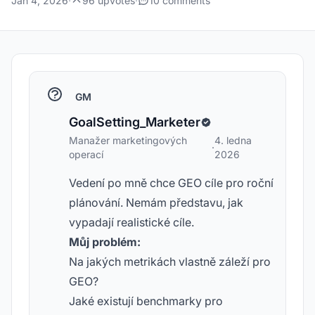
Jan 4, 2026
·
96 upvotes
·
10 comments
GM
GoalSetting_Marketer
Manažer marketingových
4. ledna
·
operací
2026
Vedení po mně chce GEO cíle pro roční
plánování. Nemám představu, jak
vypadají realistické cíle.
Můj problém:
Na jakých metrikách vlastně záleží pro
GEO?
Jaké existují benchmarky pro