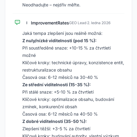
Neodhadujte – nejdřív měřte.
ImprovementRates
I
GEO Lead
·
2. ledna 2026
Jaká tempa zlepšení jsou reálně možná:
Z nuly/nízké viditelnosti (pod 15 %):
Při soustředěné snaze: +10-15 % za čtvrtletí
možné
Klíčové kroky: technické úpravy, konzistence entit,
restrukturalizace obsahu
Časová osa: 6-12 měsíců na 30-40 %
Ze střední viditelnosti (15-35 %):
Při stálé snaze: +5-10 % za čtvrtletí
Klíčové kroky: optimalizace obsahu, budování
zmínek, konkurenční obsah
Časová osa: 6-12 měsíců na 40-50 %
Z dobré viditelnosti (35-50 %):
Zlepšení těžší: +3-5 % za čtvrtletí
Klíčové kroky: budování autority, vlastní výzkum,