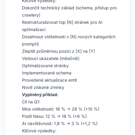
Klíčové výsledky:
Dokončit technický základ (schema, přístup pro
crawlery)
Restrukturalizovat top [N] stránek pro AI
optimalizaci
Dosáhnout viditelnosti v [N] nových kategoriích
promptů
Zlepšit průměrnou pozici z [X] na [Y]
Vedoucí ukazatele (měsíčně):
Optimalizované stránky
Implementované schema
Provedené aktualizace entit
Nově získané zmínky
Vyplněný příklad:
Cíl na Q1:
Míra viditelnosti: 18 % → 28 % (+10 %)
Podíl hlasu: 12 % → 18 % (+6 %)
AI návštěvnost: 1,8 % → 3 % (+1,2 %)
Klíčové výsledky: