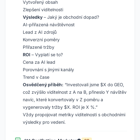
Vytvořený obsah
Zlepšení viditelnosti
Výsledky
– Jaký je obchodní dopad?
AI-přiřazená návštěvnost
Lead z AI zdrojů
Konverzní poměry
Přiřazené tržby
ROI
– Vyplatí se to?
Cena za AI lead
Porovnání s jinými kanály
Trend v čase
Osvědčený příběh:
“Investovali jsme $X do GEO,
což zvýšilo viditelnost z A na B, přineslo Y návštěv
navíc, které konvertovaly v Z poměru a
vygenerovaly tržby $X. ROI je X %.”
Vždy propojovat metriky viditelnosti s obchodními
výsledky pro vedení.