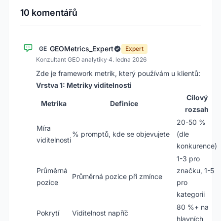
10 komentářů
GEOMetrics_Expert
GE
Expert
Konzultant GEO analytiky
·
4. ledna 2026
Zde je framework metrik, který používám u klientů:
Vrstva 1: Metriky viditelnosti
Cílový
Metrika
Definice
rozsah
20-50 %
Míra
% promptů, kde se objevujete
(dle
viditelnosti
konkurence)
1-3 pro
Průměrná
značku, 1-5
Průměrná pozice při zmínce
pozice
pro
kategorii
80 %+ na
Pokrytí
Viditelnost napříč
hlavních