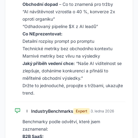
Obchodní dopad
– Co to znamená pro tržby
“AI návštěvnost vzrostla o 40 %, konverze 2x
oproti organiku”
“Odhadovaný pipeline $X z AI leadů”
Co NEprezentovat:
Detailní rozpisy prompt po promptu
Technické metriky bez obchodního kontextu
Marnivé metriky bez vlivu na výsledky
Jaký příběh vedení chce:
“Naše AI viditelnost se
zlepšuje, doháníme konkurenci a přináší to
měřitelné obchodní výsledky.”
Držte to jednoduché, propojte s tržbami, ukazujte
trend.
IndustryBenchmarks
I
Expert
·
3. ledna 2026
Benchmarky podle odvětví, které jsem
zaznamenal:
B2B SaaS: