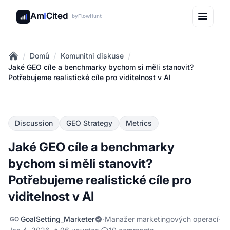
Am
I
Cited
by
FlowHunt
/
/
/
Domů
Komunitni diskuse
Home
Jaké GEO cíle a benchmarky bychom si měli stanovit?
Potřebujeme realistické cíle pro viditelnost v AI
Discussion
GEO Strategy
Metrics
Jaké GEO cíle a benchmarky
bychom si měli stanovit?
Potřebujeme realistické cíle pro
viditelnost v AI
GoalSetting_Marketer
·
Manažer marketingových operací
·
GO