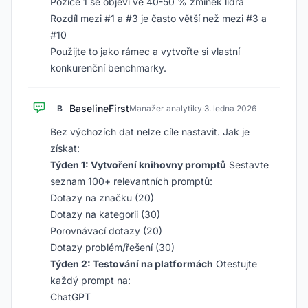
Pozice 1 se objeví ve 40-50 % zmínek lídra
Rozdíl mezi #1 a #3 je často větší než mezi #3 a
#10
Použijte to jako rámec a vytvořte si vlastní
konkurenční benchmarky.
BaselineFirst
B
Manažer analytiky
·
3. ledna 2026
Bez výchozích dat nelze cíle nastavit. Jak je
získat:
Týden 1: Vytvoření knihovny promptů
Sestavte
seznam 100+ relevantních promptů:
Dotazy na značku (20)
Dotazy na kategorii (30)
Porovnávací dotazy (20)
Dotazy problém/řešení (30)
Týden 2: Testování na platformách
Otestujte
každý prompt na:
ChatGPT