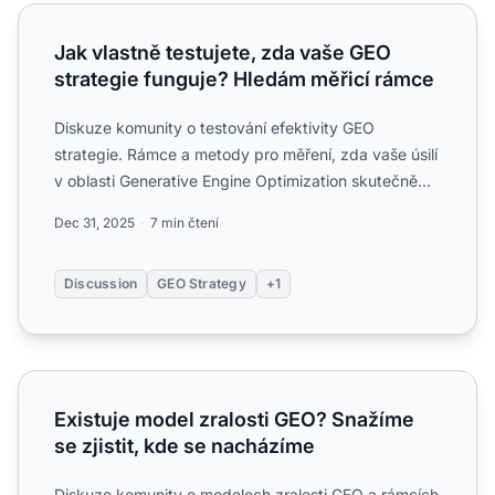
Jak vlastně testujete, zda vaše GEO strategie funguje? H
Jak vlastně testujete, zda vaše GEO
strategie funguje? Hledám měřicí rámce
Diskuze komunity o testování efektivity GEO
strategie. Rámce a metody pro měření, zda vaše úsilí
v oblasti Generative Engine Optimization skutečně
funguje....
Dec 31, 2025
7 min čtení
Discussion
GEO Strategy
+1
Existuje model zralosti GEO? Snažíme se zjistit, kde se n
Existuje model zralosti GEO? Snažíme
se zjistit, kde se nacházíme
Diskuze komunity o modelech zralosti GEO a rámcích