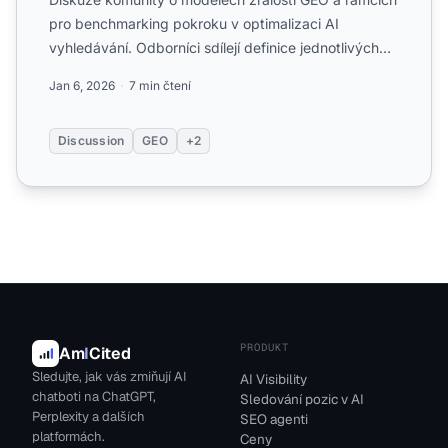
pro benchmarking pokroku v optimalizaci AI
vyhledávání. Odborníci sdílejí definice jednotlivých
stupňů a krit...
Jan 6, 2026
7 min čtení
Discussion
GEO
+2
PRODUKT
Am
I
Cited
Sledujte, jak vás zmiňují AI
AI Visibility
chatboti na ChatGPT,
Sledování pozic v AI
Perplexity a dalších
SEO agenti
platformách.
Ceny