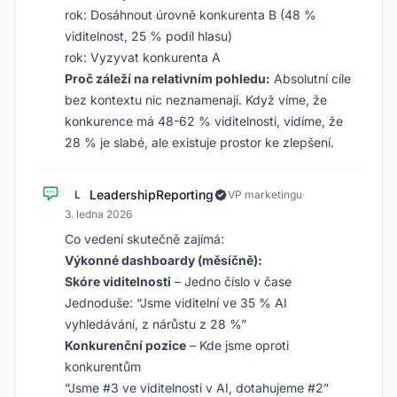
rok: Dosáhnout úrovně konkurenta B (48 %
viditelnost, 25 % podíl hlasu)
rok: Vyzyvat konkurenta A
Proč záleží na relativním pohledu:
Absolutní cíle
bez kontextu nic neznamenají. Když víme, že
konkurence má 48-62 % viditelnosti, vidíme, že
28 % je slabé, ale existuje prostor ke zlepšení.
LeadershipReporting
L
VP marketingu
·
3. ledna 2026
Co vedení skutečně zajímá:
Výkonné dashboardy (měsíčně):
Skóre viditelnosti
– Jedno číslo v čase
Jednoduše: “Jsme viditelní ve 35 % AI
vyhledávání, z nárůstu z 28 %”
Konkurenční pozice
– Kde jsme oproti
konkurentům
“Jsme #3 ve viditelnosti v AI, dotahujeme #2”