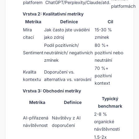
platforem
ChatGPT/Perplexity/Claude/atd.
platformách
Vrstva 2: Kvalitativní metriky
Metrika
Definice
Cíl
Míra
Jak často jste uváděni
15-30 %
citací
jako zdroj
zmínek
Podíl pozitivních/
80 %+
Sentiment
neutrálních/ negativních
pozitivní nebo
zmínek
neutrální
70 %+
Kvalita
Doporučení vs.
pozitivní
kontextu
alternativa vs. varování
kontext
Vrstva 3: Obchodní metriky
Typický
Metrika
Definice
benchmark
2-8 %
AI-přiřazená
Návštěvy z AI
organické
návštěvnost
doporučení
návštěvnosti
1,5-2x