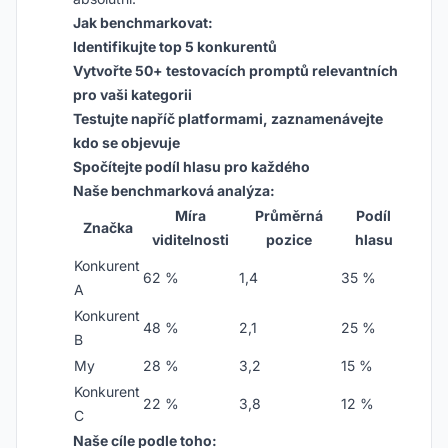
Jak benchmarkovat:
Identifikujte top 5 konkurentů
Vytvořte 50+ testovacích promptů relevantních
pro vaši kategorii
Testujte napříč platformami, zaznamenávejte
kdo se objevuje
Spočítejte podíl hlasu pro každého
Naše benchmarková analýza:
Míra
Průměrná
Podíl
Značka
viditelnosti
pozice
hlasu
Konkurent
62 %
1,4
35 %
A
Konkurent
48 %
2,1
25 %
B
My
28 %
3,2
15 %
Konkurent
22 %
3,8
12 %
C
Naše cíle podle toho: