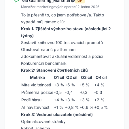
GoalSetting_Marketer
GM
OP
Manažer marketingových operací
·
2. ledna 2026
To je přesně to, co jsem potřeboval/a. Takto
vypadá můj rámec cílů:
Krok 1: Zjištění výchozího stavu (následující 2
týdny)
Sestavit knihovnu 100 testovacích promptů
Otestovat napříč platformami
Zdokumentovat aktuální viditelnost a pozici
Konkurenční benchmark
Krok 2: Stanovení čtvrtletních cílů
Metrika
Q1 cíl
Q2 cíl
Q3 cíl
Q4 cíl
Míra viditelnosti
+8 %
+6 %
+5 %
+4 %
Průměrná pozice
-0,5
-0,4
-0,3
-0,3
Podíl hlasu
+4 %
+3 %
+3 %
+2 %
AI návštěvnost
+1 %
+0,8 %
+0,6 %
+0,5 %
Krok 3: Vedoucí ukazatele (měsíčně)
Optimalizované stránky
Pokrytí schema