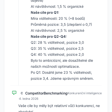
objevili)
AI návštěvnost: 1,5 % organické
Naše cíle pro Q1:
Míra viditelnosti: 20 % (+8 bodů)
Průměrná pozice: 3,5 (zlepšení o 0,7)
AI návštěvnost: 2,5 % organické
Naše cíle pro Q2-Q4:
Q2: 28 % viditelnost, pozice 3,0
Q3: 35 % viditelnost, pozice 2,5
Q4: 40 % viditelnost, pozice 2,0
Bylo to ambiciózní, ale dosažitelné dle
našich možností optimalizace.
Po Q1: Dosáhli jsme 23 % viditelnosti,
pozice 3,4. Jdeme správným směrem.
CompetitorBenchmarking
C
Konkurenční inteligence
·
4. ledna 2026
Vaše cíle by měly být relativní vůči konkurenci, ne
absolutní.