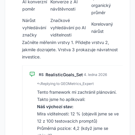
AI konverzní
Konverze z AI
organický
poměr
návštěvnosti
průměr
Nárůst
Značkové
Korelovaný
vyhledávání
vyhledávání po AI
nárůst
značky
viditelnosti
Začněte měřením vrstvy 1. Přidejte vrstvu 2,
jakmile dozrajete. Vrstva 3 prokazuje návratnost
investice.
RealisticGoals_Set
RS
·
4. ledna 2026
Replying to GEOMetrics_Expert
Tento framework mi zachránil plánování.
Takto jsme ho aplikovali:
Náš výchozí stav:
Míra viditelnosti: 12 % (objevili jsme se ve
12 z 100 testovacích promptů)
Průměrná pozice: 4,2 (když jsme se