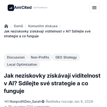
Am
I
Cited
by
FlowHunt
/
/
/
Domů
Komunitni diskuse
Home
Jak neziskovky získávají viditelnost v AI? Sdílejte své
strategie a co funguje
Discussion
Non-Profits
GEO Strategy
Local Optimization
Jak neziskovky získávají viditelnost
v AI? Sdílejte své strategie a co
funguje
NonprofitDev_Sarah
·
Ředitelka rozvoje
·
Jan 9, 2026
·
NO
79 upvotes
·
11 comments