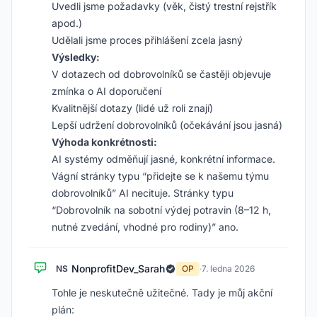
Uvedli jsme požadavky (věk, čistý trestní rejstřík
apod.)
Udělali jsme proces přihlášení zcela jasný
Výsledky:
V dotazech od dobrovolníků se častěji objevuje
zmínka o AI doporučení
Kvalitnější dotazy (lidé už roli znají)
Lepší udržení dobrovolníků (očekávání jsou jasná)
Výhoda konkrétnosti:
AI systémy odměňují jasné, konkrétní informace.
Vágní stránky typu “přidejte se k našemu týmu
dobrovolníků” AI necituje. Stránky typu
“Dobrovolník na sobotní výdej potravin (8–12 h,
nutné zvedání, vhodné pro rodiny)” ano.
NonprofitDev_Sarah
NS
OP
·
7. ledna 2026
Tohle je neskutečně užitečné. Tady je můj akční
plán: