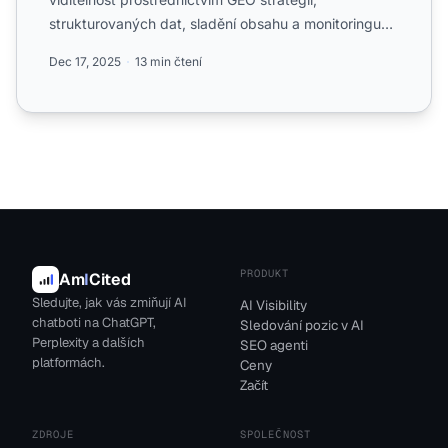
strukturovaných dat, sladění obsahu a monitoringu
napříč ChatGPT, ...
Dec 17, 2025
13 min čtení
PRODUKT
Am
I
Cited
Sledujte, jak vás zmiňují AI
AI Visibility
chatboti na ChatGPT,
Sledování pozic v AI
Perplexity a dalších
SEO agenti
platformách.
Ceny
Začít
ZDROJE
SPOLEČNOST