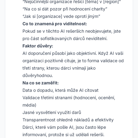
“Nejúčinnější organizace řešící [téma] v [region]”
“Na co si dát pozor při hodnocení charity”
“Jak si [organizace] vede oproti jiným”
Co to znamená pro viditelnost:
Pokud se v těchto AI rešerších neobjevujete, jste
pro část sofistikovaných dárců neviditelní.
Faktor důvěry:
AI doporučení působí jako objektivní. Když AI vaši
organizaci pozitivně cituje, je to forma validace od
třetí strany, kterou dárci vnímají jako
důvěryhodnou.
Na co se zaměřit:
Data o dopadu, která může AI citovat
Validace třetími stranami (hodnocení, ocenění,
média)
Jasné vysvětlení využití darů
Transparentnost ohledně nákladů a efektivity
Dárci, které vám pošle AI, jsou často lépe
informovaní, protože si už udělali rešerši.