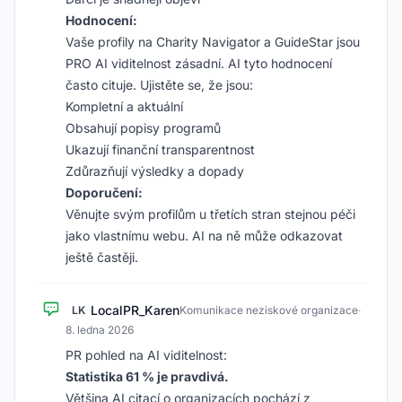
Hodnocení:
Vaše profily na Charity Navigator a GuideStar jsou
PRO AI viditelnost zásadní. AI tyto hodnocení
často cituje. Ujistěte se, že jsou:
Kompletní a aktuální
Obsahují popisy programů
Ukazují finanční transparentnost
Zdůrazňují výsledky a dopady
Doporučení:
Věnujte svým profilům u třetích stran stejnou péči
jako vlastnímu webu. AI na ně může odkazovat
ještě častěji.
LocalPR_Karen
LK
Komunikace neziskové organizace
·
8. ledna 2026
PR pohled na AI viditelnost:
Statistika 61 % je pravdivá.
Většina AI citací o organizacích pochází z