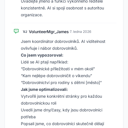
Uvádějte jméno a funkci výkonného ředitele
konzistentně. AI si spojí osobnost s autoritou
organizace.
VolunteerMgr_James
VJ
·
7. ledna 2026
Jsem koordinátor dobrovolníků. AI viditelnost
ovlivňuje i nábor dobrovolníků.
Co jsem vypozoroval:
Lidé se AI ptají například:
“Dobrovolnické příležitosti v mém okolí”
“Kam nejlépe dobrovolničit o víkendu”
“Dobrovolnictví pro rodiny s dětmi [město]”
Jak jsme optimalizovali:
Vytvořili jsme konkrétní stránky pro každou
dobrovolnickou roli
Uvedli jsme dny/časy, kdy jsou dobrovolníci
potřeba
Popsali jsme, co dobrovolníci skutečně dělají