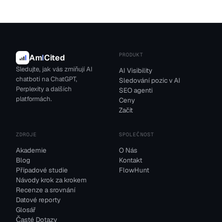
PRODUKT
Am
I
Cited
Sledujte, jak vás zmiňují AI
AI Visibility
chatboti na ChatGPT,
Sledování pozic v AI
Perplexity a dalších
SEO agenti
platformách.
Ceny
Začít
ZDROJE
SPOLEČNOST
Akademie
O Nás
Blog
Kontakt
Případové studie
FlowHunt
Návody krok za krokem
Recenze a srovnání
Datové reporty
Glosář
Časté Dotazy