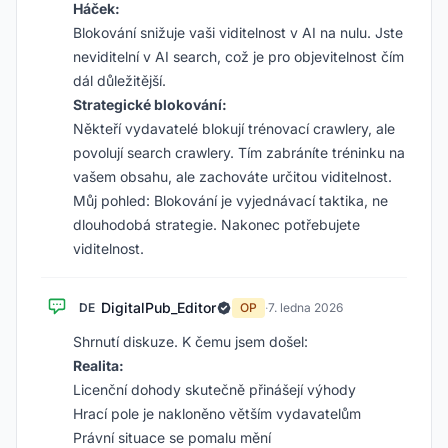
Háček:
Blokování snižuje vaši viditelnost v AI na nulu. Jste
neviditelní v AI search, což je pro objevitelnost čím
dál důležitější.
Strategické blokování:
Někteří vydavatelé blokují trénovací crawlery, ale
povolují search crawlery. Tím zabráníte tréninku na
vašem obsahu, ale zachováte určitou viditelnost.
Můj pohled: Blokování je vyjednávací taktika, ne
dlouhodobá strategie. Nakonec potřebujete
viditelnost.
DigitalPub_Editor
DE
OP
·
7. ledna 2026
Shrnutí diskuze. K čemu jsem došel:
Realita:
Licenční dohody skutečně přinášejí výhody
Hrací pole je nakloněno větším vydavatelům
Právní situace se pomalu mění