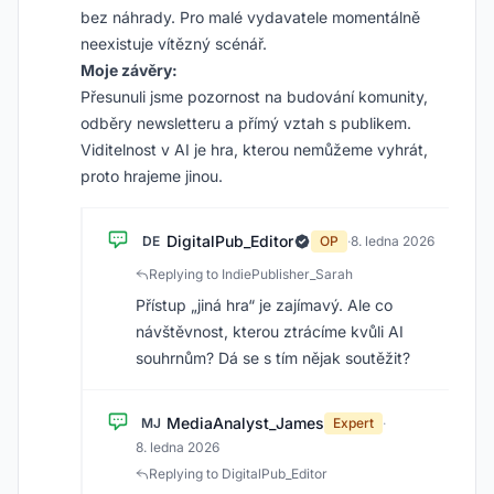
bez náhrady. Pro malé vydavatele momentálně
neexistuje vítězný scénář.
Moje závěry:
Přesunuli jsme pozornost na budování komunity,
odběry newsletteru a přímý vztah s publikem.
Viditelnost v AI je hra, kterou nemůžeme vyhrát,
proto hrajeme jinou.
DigitalPub_Editor
DE
OP
·
8. ledna 2026
Replying to IndiePublisher_Sarah
Přístup „jiná hra“ je zajímavý. Ale co
návštěvnost, kterou ztrácíme kvůli AI
souhrnům? Dá se s tím nějak soutěžit?
MediaAnalyst_James
MJ
Expert
·
8. ledna 2026
Replying to DigitalPub_Editor