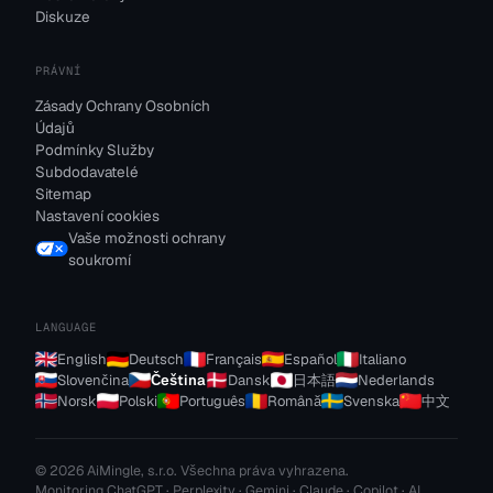
Diskuze
PRÁVNÍ
Zásady Ochrany Osobních
Údajů
Podmínky Služby
Subdodavatelé
Sitemap
Nastavení cookies
Vaše možnosti ochrany
soukromí
LANGUAGE
English
Deutsch
Français
Español
Italiano
Slovenčina
Čeština
Dansk
日本語
Nederlands
Norsk
Polski
Português
Română
Svenska
中文
© 2026 AiMingle, s.r.o. Všechna práva vyhrazena.
Monitoring ChatGPT · Perplexity · Gemini · Claude · Copilot · AI