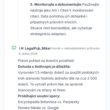
5. Monitorujte a dokumentujte
Používejte
nástroje jako Am I Cited k monitorování
citací. Data pomohou při obhajobě i
případných právních krocích.
Situace není beznadějná, ale vyžaduje
strategickou adaptaci.
LegalPub_Mike
LM
Právník v nakladatelském průmyslu
·
8. ledna 2026
Právní pohled na licenční prostředí:
Dohoda s Anthropic je důležitá:
Vyrovnání 1,5 miliardy dolarů za použití pirátských
knih stanovilo hodnotu jednoho díla na cca 3 000
dolarů. To vytváří právní tlak na správné
licencování ze strany AI firem.
Probíhající soudní spory:
Encyclopedia Britannica vs. Perplexity
Penske Media vs. Google