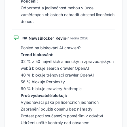
Poučení:
Odbornost a jedinečnost mohou v úzce
zaměřených oblastech nahradit absenci licenčních
dohod.
NewsBlocker_Kevin
NK
·
7. ledna 2026
Pohled na blokování AI crawlerů:
Trend blokování:
32 % z 50 největších amerických zpravodajských
webů blokuje search crawler OpenAI
40 % blokuje trénovací crawler OpenAI
56 % blokuje Perplexity
60 % blokuje crawlery Anthropic
Proč vydavatelé blokují:
Vyjednávací páka při licenčních jednáních
Zabránění použití obsahu bez náhrady
Protest proti současným poměrům v odvětví
Udržení určité kontroly nad obsahem