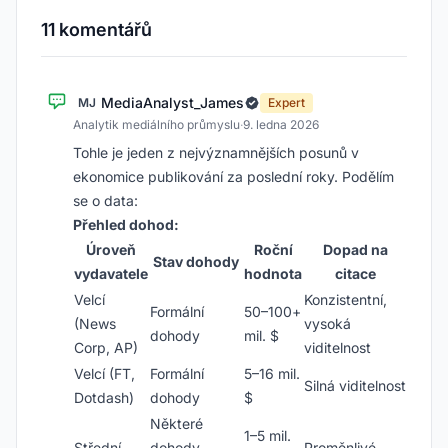
11 komentářů
MediaAnalyst_James
MJ
Expert
Analytik mediálního průmyslu
·
9. ledna 2026
Tohle je jeden z nejvýznamnějších posunů v
ekonomice publikování za poslední roky. Podělím
se o data:
Přehled dohod:
Úroveň
Roční
Dopad na
Stav dohody
vydavatele
hodnota
citace
Velcí
Konzistentní,
Formální
50–100+
(News
vysoká
dohody
mil. $
Corp, AP)
viditelnost
Velcí (FT,
Formální
5–16 mil.
Silná viditelnost
Dotdash)
dohody
$
Některé
1–5 mil.
Střední
dohody,
Proměnlivé