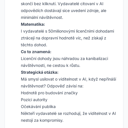
skončí bez kliknutí. Vydavatelé citovaní v AI
odpovědích dostávají sice uvedení zdroje, ale
minimální návštěvnost.
Matematika:
I vydavatelé s 50milionovými licenčními dohodami
ztrácejí na dopravní hodnotě víc, než získají z
těchto dohod.
Co to znamená:
Licenční dohody jsou náhradou za kanibalizaci
návštěvnosti, ne cestou k růstu.
Strategická otázka:
Má smysl usilovat o viditelnost v AI, když nepřináší
návštěvnost? Odpověď závisí na:
Hodnotě pro budování značky
Pozici autority
Očekávání publika
Někteří vydavatelé se rozhodují, že viditelnost v AI
nestojí za kompromisy.