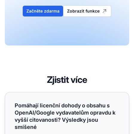
Začněte zdarma
Zobrazit funkce
Zjistit více
Pomáhají licenční dohody o obsahu s OpenAI/Google vyda
Pomáhají licenční dohody o obsahu s
OpenAI/Google vydavatelům opravdu k
vyšší citovanosti? Výsledky jsou
smíšené