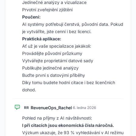
Jedinečné analýzy a vizualizace
Prvotní zveřejnění zjištění
Poučení:
AI systémy potřebují čerstvá, původní data. Pokud
je vytváříte, jste cenní i bez licencí.
Praktická aplikace:
Ať už je vaše specializace jakákoli:
Provádějte původní průzkumy
Vytvářejte proprietární datové sady
Publikujte jedinečné analýzy
Buďte první s datovými příběhy
Díky tomu budete hodni citace i bez licenčních
dohod.
RevenueOps_Rachel
RR
·
6. ledna 2026
Pohled na příjmy z AI návštěvnosti:
I při citacích jsou ekonomická čísla náročná.
Výzkum ukazuje, že 93 % vyhledávání v AI režimu