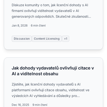
Diskuze komunity o tom, jak licenční dohody s AI
firmami ovlivňují viditelnost vydavatelů v AI
generovaných odpovědích. Skutečné zkušenosti
vydavatelů sledující...
Jan 8, 2026
6 min čtení
Discussion
Content Licensing
+1
Jak dohody vydavatelů ovlivňují citace v AI a viditelnost 
Jak dohody vydavatelů ovlivňují citace v
AI a viditelnost obsahu
Zjistěte, jak licenční dohody vydavatelů s AI
platformami ovlivňují citace obsahu, viditelnost ve
výsledcích AI vyhledávání a důsledky pro
návštěvnost zpravodaj...
Dec 16, 2025
9 min čtení