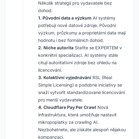
Několik strategií pro vydavatele bez
dohod:
1. Původní data a výzkum
AI systémy
potřebují nové datové zdroje. Původní
výzkum, průzkumy a proprietární data mají
hodnotu i bez formálních dohod.
2. Niche autorita
Staňte se EXPERTEM v
konkrétní specializaci. AI systémy stále
citují autoritativní zdroje bez ohledu na
licencování.
3. Kolektivní vyjednávání
RSL (Real
Simple Licensing) a podobné iniciativy se
snaží vytvořit standardizované licencování
pro menší vydavatele.
4. Cloudflare Pay Per Crawl
Nová
infrastruktura, která umožňuje nastavit
mikropoplatky za crawling AI.
Nezbohatnete, ale získáte alespoň nějakou
kompenzaci.