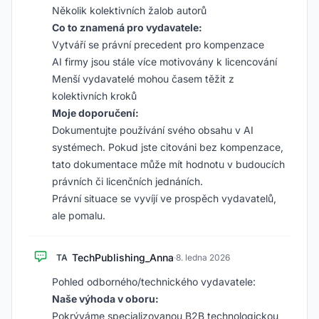
Několik kolektivních žalob autorů
Co to znamená pro vydavatele:
Vytváří se právní precedent pro kompenzace
AI firmy jsou stále více motivovány k licencování
Menší vydavatelé mohou časem těžit z
kolektivních kroků
Moje doporučení:
Dokumentujte používání svého obsahu v AI
systémech. Pokud jste citováni bez kompenzace,
tato dokumentace může mít hodnotu v budoucích
právních či licenčních jednáních.
Právní situace se vyvíjí ve prospěch vydavatelů,
ale pomalu.
TechPublishing_Anna
TA
·
8. ledna 2026
Pohled odborného/technického vydavatele:
Naše výhoda v oboru:
Pokrýváme specializovanou B2B technologickou