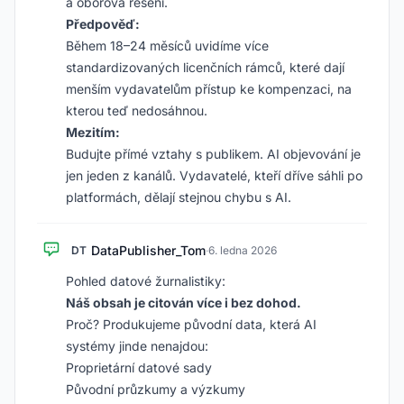
a oborová řešení.
Předpověď:
Během 18–24 měsíců uvidíme více
standardizovaných licenčních rámců, které dají
menším vydavatelům přístup ke kompenzaci, na
kterou teď nedosáhnou.
Mezitím:
Budujte přímé vztahy s publikem. AI objevování je
jen jeden z kanálů. Vydavatelé, kteří dříve sáhli po
platformách, dělají stejnou chybu s AI.
DataPublisher_Tom
DT
·
6. ledna 2026
Pohled datové žurnalistiky:
Náš obsah je citován více i bez dohod.
Proč? Produkujeme původní data, která AI
systémy jinde nenajdou:
Proprietární datové sady
Původní průzkumy a výzkumy