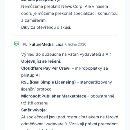
Nemůžeme přeplatit News Corp. Ale v našem
oboru je můžeme překonat specializací, komunitou
a zaměřením.
Díky za otevřenou diskusi.
FutureMedia_Lisa
FL
·
7. ledna 2026
Výhled do budoucna na vztah vydavatelů a AI:
Objevující se řešení:
Cloudflare Pay Per Crawl
– mikropoplatky za
přístup AI
RSL (Real Simple Licensing)
– standardizovaný
licenční protokol
Microsoft Publisher Marketplace
– oboustranné
tržiště obsahu
Směr vývoje:
AI společnosti jsou pod rostoucím tlakem na férové
odměňování vydavatelů. Vznikají právní precedent