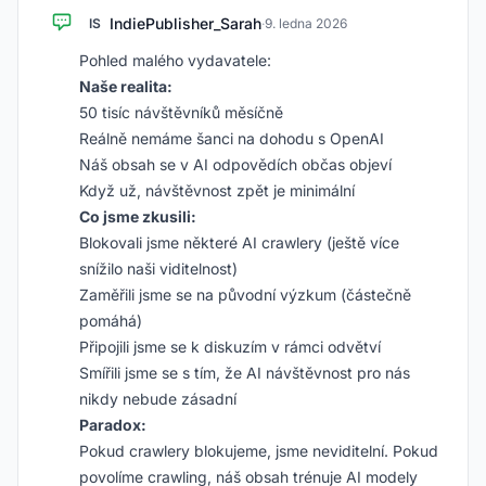
IndiePublisher_Sarah
IS
·
9. ledna 2026
Pohled malého vydavatele:
Naše realita:
50 tisíc návštěvníků měsíčně
Reálně nemáme šanci na dohodu s OpenAI
Náš obsah se v AI odpovědích občas objeví
Když už, návštěvnost zpět je minimální
Co jsme zkusili:
Blokovali jsme některé AI crawlery (ještě více
snížilo naši viditelnost)
Zaměřili jsme se na původní výzkum (částečně
pomáhá)
Připojili jsme se k diskuzím v rámci odvětví
Smířili jsme se s tím, že AI návštěvnost pro nás
nikdy nebude zásadní
Paradox:
Pokud crawlery blokujeme, jsme neviditelní. Pokud
povolíme crawling, náš obsah trénuje AI modely