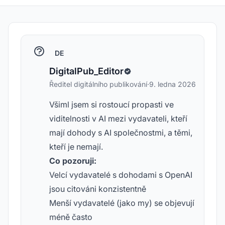
DE
DigitalPub_Editor
Ředitel digitálního publikování
·
9. ledna 2026
Všiml jsem si rostoucí propasti ve
viditelnosti v AI mezi vydavateli, kteří
mají dohody s AI společnostmi, a těmi,
kteří je nemají.
Co pozoruji:
Velcí vydavatelé s dohodami s OpenAI
jsou citováni konzistentně
Menší vydavatelé (jako my) se objevují
méně často