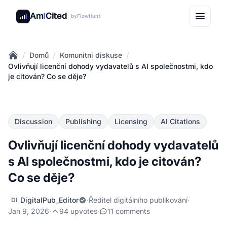
Am
I
Cited
by
FlowHunt
/
/
/
Domů
Komunitni diskuse
Home
Ovlivňují licenční dohody vydavatelů s AI společnostmi, kdo
je citován? Co se děje?
Discussion
Publishing
Licensing
AI Citations
Ovlivňují licenční dohody vydavatelů
s AI společnostmi, kdo je citován?
Co se děje?
DigitalPub_Editor
·
Ředitel digitálního publikování
·
DI
Jan 9, 2026
·
94 upvotes
·
11 comments