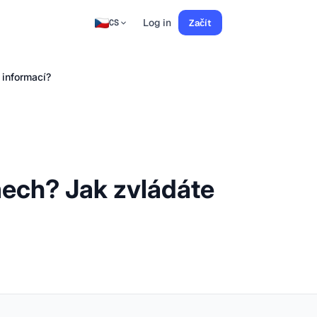
Log in
Začít
CS
 informací?
mech? Jak zvládáte