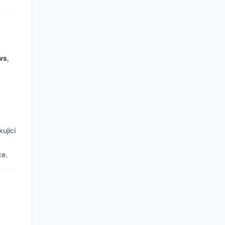
ws
,
ující
ce.