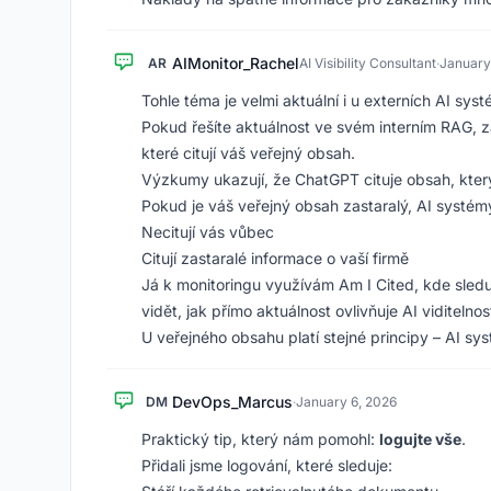
AIMonitor_Rachel
AR
AI Visibility Consultant
·
January
Tohle téma je velmi aktuální i u externích AI sys
Pokud řešíte aktuálnost ve svém interním RAG, z
které citují váš veřejný obsah.
Výzkumy ukazují, že ChatGPT cituje obsah, kter
Pokud je váš veřejný obsah zastaralý, AI systém
Necitují vás vůbec
Citují zastaralé informace o vaší firmě
Já k monitoringu využívám Am I Cited, kde sleduji
vidět, jak přímo aktuálnost ovlivňuje AI viditelnos
U veřejného obsahu platí stejné principy – AI sy
DevOps_Marcus
DM
·
January 6, 2026
Praktický tip, který nám pomohl:
logujte vše
.
Přidali jsme logování, které sleduje: