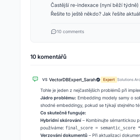
Častější re-indexace (nyní běží týdně)
Řešíte to ještě někdo? Jak řešíte akt
10 comments
10 komentářů
VectorDBExpert_Sarah
VS
Expert
Solutions Ar
Tohle je jeden z nejčastějších problémů při imp
Jádro problému:
Embedding modely samy o sob
shodné embeddingy, pokud se týkají stejného téma
Co skutečně funguje:
Hybridní skórování
– Kombinujte sémantickou po
používáme:
final_score = semantic_score 
Verzování dokumentů
– Při aktualizaci dokumen