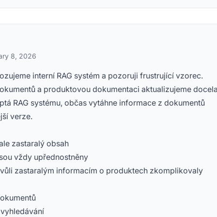
ary 8, 2026
ujeme interní RAG systém a pozoruji frustrující vzorec.
dokumentů a produktovou dokumentaci aktualizujeme docel
m ptá RAG systému, občas vytáhne informace z dokumentů
jší verze.
le zastaralý obsah
jsou vždy upřednostněny
 kvůli zastaralým informacím o produktech zkomplikovaly
 dokumentů
 vyhledávání