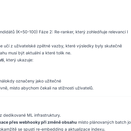
ndidátů (K=50-100) Fáze 2: Re-ranker, který zohledňuje relevanci I
e učí z uživatelské zpětné vazby, které výsledky byly skutečně
hu musí být aktuální a které tolik ne.
ti
, který ukazuje:
 málokdy označeny jako užitečné
vně, místo abychom čekali na stížnosti uživatelů.
z dedikované ML infrastruktury.
xace přes webhooky při změně obsahu
místo plánovaných batch jo
kamžitě se spustí re-embedding a aktualizace indexu.