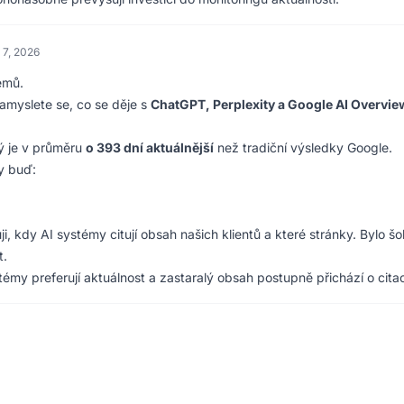
 7, 2026
témů.
amyslete se, co se děje s
ChatGPT, Perplexity a Google AI Overvie
ý je v průměru
o 393 dní aktuálnější
než tradiční výsledky Google.
y buď:
, kdy AI systémy citují obsah našich klientů a které stránky. Bylo šok
t.
stémy preferují aktuálnost a zastaralý obsah postupně přichází o cita