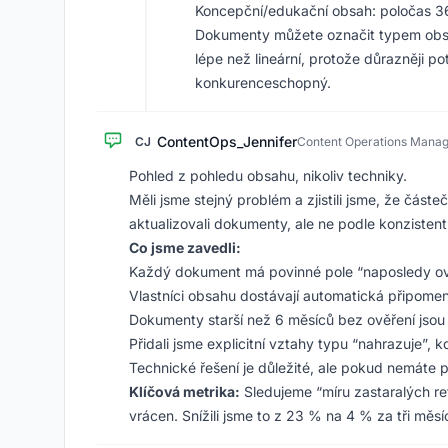
Koncepční/edukační obsah: poločas 3
Dokumenty můžete označit typem obsah
lépe než lineární, protože důrazněji p
konkurenceschopný.
ContentOps_Jennifer
CJ
Content Operations Mana
Pohled z pohledu obsahu, nikoliv techniky.
Měli jsme stejný problém a zjistili jsme, že částe
aktualizovali dokumenty, ale ne podle konzisten
Co jsme zavedli:
Každý dokument má povinné pole “naposledy ov
Vlastníci obsahu dostávají automatická připomenu
Dokumenty starší než 6 měsíců bez ověření jsou
Přidali jsme explicitní vztahy typu “nahrazuje”, 
Technické řešení je důležité, ale pokud nemáte 
Klíčová metrika:
Sledujeme “míru zastaralých retr
vrácen. Snížili jsme to z 23 % na 4 % za tři měsí