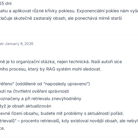
65 dní
u a aplikovat různé křivky poklesu. Exponenciální pokles nám vyš
otlačuje skutečně zastaralý obsah, ale ponechává mírně starší
ger
·
January 8, 2026
čně je to organizační otázka, nejen technická. Naši autoři sice
tního procesu, který by RAG systém mohl sledovat.
ěřeno” (oddělené od “naposledy upraveno”)
tí na čtvrtletní ověření správnosti
 označeny a při retrievalu znevýhodněny
když je obsah aktualizován
pevné řízení obsahu, budete mít problémy s aktuálností pořád.
ievalů” – procento retrievalů, kdy existoval novější obsah, ale nebyl
ce.