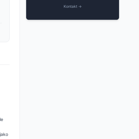
Kontakt →
le
jako