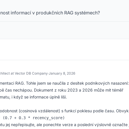
uálnost informací v produkčních RAG systémech?
chitect at Vector DB Company
·
January 8, 2026
lementaci RAG. Tohle jsem se naučila z desítek podnikových nasazení:
ě čas nechápou. Dokument z roku 2023 a 2026 může mít téměř
tu, i když se informace úplně liší.
dobnost (cosinová vzdálenost) s funkcí poklesu podle času. Obvyk
* (0.7 + 0.3 * recency_score)
tu jej nepřepisujte, ale ponechte verze a poslední výslovně označte 