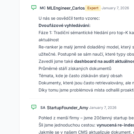
MLEngineer_Carlos
MC
Expert
·
January 7, 2026
U nás se osvědčil tento vzorec:
Dvoufázové vyhledávání:
Fáze 1: Tradiční sémantické hledání pro top-K ka
aktuálnost
Re-ranker je malý jemně doladěný model, který s
užitečné. Postupně se sám naučí, které typy obsa
Zavedli jsme také
dashboard na audit aktuálnos
Průměrné stáří získaných dokumentů
Témata, kde je často získáván starý obsah
Dokumenty, které jsou často retrievalovány, ale
Díky tomu jsme problémová místa odhalili proakti
StartupFounder_Amy
SA
·
January 7, 2026
Pohled z menší firmy – jsme 20členný startup be
Šli jsme jednoduchou cestou:
vynucená re-inde
Jakmile se v našem CMS aktualizuje dokument, o