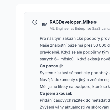
RAGDeveloper_Mike
RM
ML Engineer at Enterprise SaaS
·
Janu
Pro náš tým zákaznické podpory provoz
Naše znalostní báze má přes 50 000 
pravidelně. Když se ale podpůrný tý
starých 6+ měsíců, i když existují nově
Co pozoruji:
Systém získává sémanticky podobný, a
Novější dokumenty s jiným zněním ne
Měli jsme tikety na podporu, které se
Co jsem zkoušel:
Přidání časových razítek do metadat
Zvýšení váhy aktuálnosti ve skórování