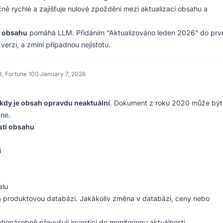
ně rychlé a zajišťuje nulové zpoždění mezi aktualizací obsahu a
v obsahu
pomáhá LLM. Přidáním “Aktualizováno leden 2026” do prv
verzi, a zmíní případnou nejistotu.
t, Fortune 100
·
January 7, 2026
, kdy je obsah opravdu neaktuální
. Dokument z roku 2020 může být
 ne.
sti obsahu
i
alu
a produktovou databázi. Jakákoliv změna v databázi, ceny nebo
onásobně převyšují investici do monitoringu aktuálnosti.