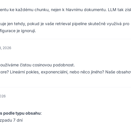
entu ke každému chunku, nejen k hlavnímu dokumentu. LLM tak zís
e jen tehdy, pokud je vaše retrieval pipeline skutečně využívá pro
gurace je ignorují.
8, 2026
 používáme čistou cosinovou podobnost.
core? Lineární pokles, exponenciální, nebo něco jiného? Naše obsah
2026
s podle typu obsahu
:
zpadu 7 dní