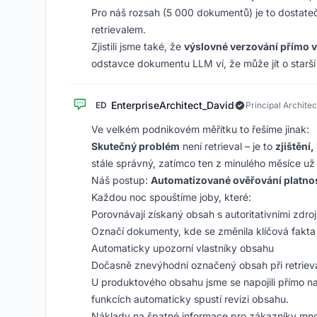
Pro náš rozsah (5 000 dokumentů) je to dostateč
retrievalem.
Zjistili jsme také, že
výslovné verzování přímo 
odstavce dokumentu LLM ví, že může jít o starší 
EnterpriseArchitect_David
ED
Principal Architec
Ve velkém podnikovém měřítku to řešíme jinak:
Skutečný problém
není retrieval – je to
zjištění
stále správný, zatímco ten z minulého měsíce už
Náš postup:
Automatizované ověřování platno
Každou noc spouštíme joby, které:
Porovnávají získaný obsah s autoritativními zdroj
Označí dokumenty, kde se změnila klíčová fakta
Automaticky upozorní vlastníky obsahu
Dočasně znevýhodní označený obsah při retriev
U produktového obsahu jsme se napojili přímo n
funkcích automaticky spustí revizi obsahu.
Náklady na špatné informace pro zákazníky mnoh