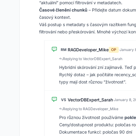
“aktuální” pomocí filtrování v metadatech.
Časové členění chunků
– Přidejte datum dokum
časový kontext.
Váš postup s metadaty s časovým razítkem funguj
filtrování nebo přeskórování. Mnohé výchozí konfi
RAGDeveloper_Mike
RM
OP
·
January 
Replying to VectorDBExpert_Sarah
Hybridní skórování zní zajímavě. Teď
Rychlý dotaz – jak počítáte recency_s
typy mají dost různou “životnost”.
VectorDBExpert_Sarah
VS
·
January 8, 
Replying to RAGDeveloper_Mike
Pro různou životnost používáme
pokle
Ceny/dostupnost produktu: poločas ro
Dokumentace funkcí: poločas 90 dní