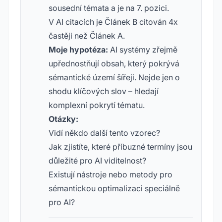
sousední témata a je na 7. pozici.
V AI citacích je Článek B citován 4x
častěji než Článek A.
Moje hypotéza:
AI systémy zřejmě
upřednostňují obsah, který pokrývá
sémantické území šířeji. Nejde jen o
shodu klíčových slov – hledají
komplexní pokrytí tématu.
Otázky:
Vidí někdo další tento vzorec?
Jak zjistíte, které příbuzné termíny jsou
důležité pro AI viditelnost?
Existují nástroje nebo metody pro
sémantickou optimalizaci speciálně
pro AI?