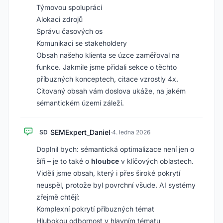
Týmovou spolupráci
Alokaci zdrojů
Správu časových os
Komunikaci se stakeholdery
Obsah našeho klienta se úzce zaměřoval na
funkce. Jakmile jsme přidali sekce o těchto
příbuzných konceptech, citace vzrostly 4x.
Citovaný obsah vám doslova ukáže, na jakém
sémantickém území záleží.
SEMExpert_Daniel
SD
·
4. ledna 2026
Doplnil bych: sémantická optimalizace není jen o
šíři – je to také o
hloubce
v klíčových oblastech.
Viděli jsme obsah, který i přes široké pokrytí
neuspěl, protože byl povrchní všude. AI systémy
zřejmě chtějí:
Komplexní pokrytí příbuzných témat
Hlubokou odbornost v hlavním tématu