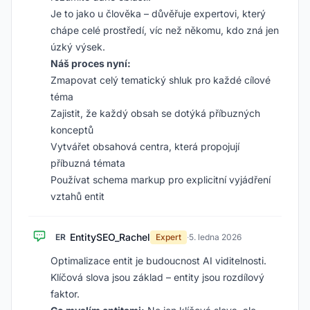
Je to jako u člověka – důvěřuje expertovi, který
chápe celé prostředí, víc než někomu, kdo zná jen
úzký výsek.
Náš proces nyní:
Zmapovat celý tematický shluk pro každé cílové
téma
Zajistit, že každý obsah se dotýká příbuzných
konceptů
Vytvářet obsahová centra, která propojují
příbuzná témata
Používat schema markup pro explicitní vyjádření
vztahů entit
EntitySEO_Rachel
ER
Expert
·
5. ledna 2026
Optimalizace entit je budoucnost AI viditelnosti.
Klíčová slova jsou základ – entity jsou rozdílový
faktor.