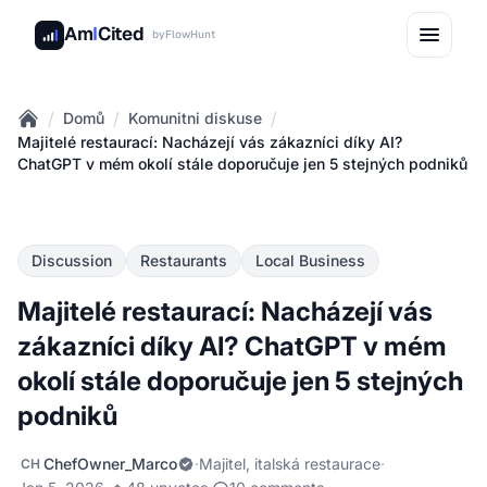
Am
I
Cited
by
FlowHunt
/
/
/
Domů
Komunitni diskuse
Home
Majitelé restaurací: Nacházejí vás zákazníci díky AI?
ChatGPT v mém okolí stále doporučuje jen 5 stejných podniků
Discussion
Restaurants
Local Business
Majitelé restaurací: Nacházejí vás
zákazníci díky AI? ChatGPT v mém
okolí stále doporučuje jen 5 stejných
podniků
ChefOwner_Marco
·
Majitel, italská restaurace
·
CH