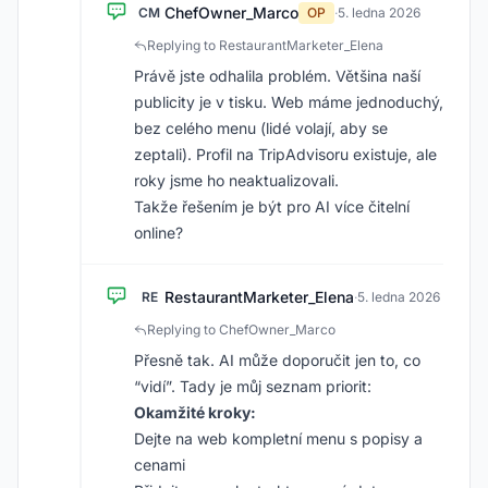
ChefOwner_Marco
CM
OP
·
5. ledna 2026
Replying to RestaurantMarketer_Elena
Právě jste odhalila problém. Většina naší
publicity je v tisku. Web máme jednoduchý,
bez celého menu (lidé volají, aby se
zeptali). Profil na TripAdvisoru existuje, ale
roky jsme ho neaktualizovali.
Takže řešením je být pro AI více čitelní
online?
RestaurantMarketer_Elena
RE
·
5. ledna 2026
Replying to ChefOwner_Marco
Přesně tak. AI může doporučit jen to, co
“vidí”. Tady je můj seznam priorit:
Okamžité kroky:
Dejte na web kompletní menu s popisy a
cenami