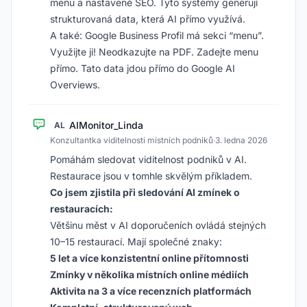
menu a nastavené SEO. Tyto systémy generují
strukturovaná data, která AI přímo využívá.
A také: Google Business Profil má sekci “menu”.
Využijte ji! Neodkazujte na PDF. Zadejte menu
přímo. Tato data jdou přímo do Google AI
Overviews.
AIMonitor_Linda
AL
Konzultantka viditelnosti místních podniků
·
3. ledna 2026
Pomáhám sledovat viditelnost podniků v AI.
Restaurace jsou v tomhle skvělým příkladem.
Co jsem zjistila při sledování AI zmínek o
restauracích:
Většinu měst v AI doporučeních ovládá stejných
10–15 restaurací. Mají společné znaky:
5 let a více konzistentní online přítomnosti
Zmínky v několika místních online médiích
Aktivita na 3 a více recenzních platformách