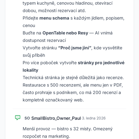
typem kuchyně, cenovou hladinou, otevírací
dobou, možností rezervací atd.
Přidejte
menu schema
s každým jídlem, popisem,
cenou
Buďte na
OpenTable nebo Resy
— AI vnímá
dostupnost rezervací
Vytvořte stránku
“Proč jsme jiní”
, kde vysvětlíte
svůj příběh
Pro více poboček vytvořte
stránky pro jednotlivé
lokality
Technická stránka je stejně důležitá jako recenze.
Restaurace s 500 recenzemi, ale menu jen v PDF,
často prohraje s podnikem, co má 200 recenzí a
kompletně označkovaný web.
SmallBistro_Owner_Paul
SO
·
3. ledna 2026
Menší provoz — bistro s 32 místy. Omezený
rozpočet na marketing.