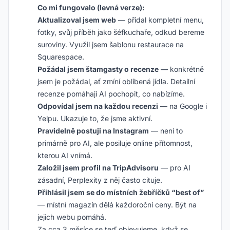
Co mi fungovalo (levná verze):
Aktualizoval jsem web
— přidal kompletní menu,
fotky, svůj příběh jako šéfkuchaře, odkud bereme
suroviny. Využil jsem šablonu restaurace na
Squarespace.
Požádal jsem štamgasty o recenze
— konkrétně
jsem je požádal, ať zmíní oblíbená jídla. Detailní
recenze pomáhají AI pochopit, co nabízíme.
Odpovídal jsem na každou recenzi
— na Google i
Yelpu. Ukazuje to, že jsme aktivní.
Pravidelně postuji na Instagram
— není to
primárně pro AI, ale posiluje online přítomnost,
kterou AI vnímá.
Založil jsem profil na TripAdvisoru
— pro AI
zásadní, Perplexity z něj často cituje.
Přihlásil jsem se do místních žebříčků “best of”
— místní magazín dělá každoroční ceny. Být na
jejich webu pomáhá.
Za cca 3 měsíce se teď objevujeme, když se