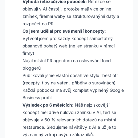
Výhoda řetězců/více poboček:
Řetězce se
objevují v AI častěji, protože mají více online
zmínek, firemní weby se strukturovanými daty a
rozpočet na PR.
Co jsem udělal pro své menší koncepty:
Vytvořil jsem pro každý koncept samostatný,
obsahově bohatý web (ne jen stránku v rámci
firmy)
Najal místní PR agenturu na oslovování food
bloggerů
Publikovali jsme vlastní obsah ve stylu “best of”
(recepty, tipy na vaření, příběhy o surovinách)
Každá pobočka má svůj komplet vyplněný Google
Business profil
Výsledek po 6 měsících:
Náš nejziskovější
koncept měl dříve nulovou zmínku v AI, teď se
objevuje v 60 % relevantních dotazů na místní
restaurace. Sledujeme návštěvy z AI a už je to
významný zdroj nových zákazníků.