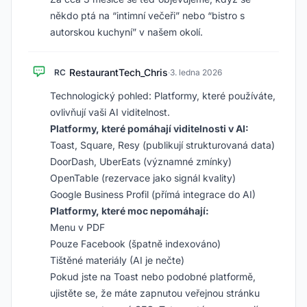
někdo ptá na “intimní večeři” nebo “bistro s
autorskou kuchyní” v našem okolí.
RestaurantTech_Chris
RC
·
3. ledna 2026
Technologický pohled: Platformy, které používáte,
ovlivňují vaši AI viditelnost.
Platformy, které pomáhají viditelnosti v AI:
Toast, Square, Resy (publikují strukturovaná data)
DoorDash, UberEats (významné zmínky)
OpenTable (rezervace jako signál kvality)
Google Business Profil (přímá integrace do AI)
Platformy, které moc nepomáhají:
Menu v PDF
Pouze Facebook (špatně indexováno)
Tištěné materiály (AI je nečte)
Pokud jste na Toast nebo podobné platformě,
ujistěte se, že máte zapnutou veřejnou stránku