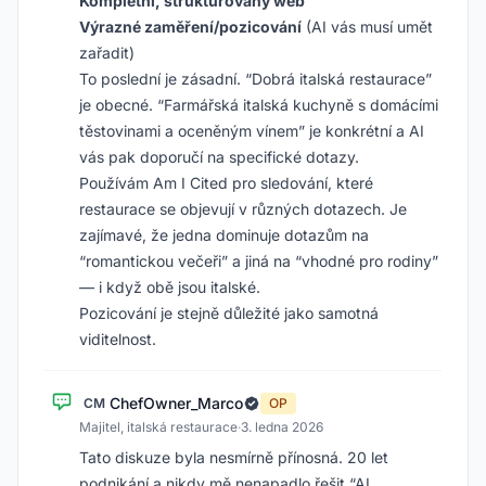
Kompletní, strukturovaný web
Výrazné zaměření/pozicování
(AI vás musí umět
zařadit)
To poslední je zásadní. “Dobrá italská restaurace”
je obecné. “Farmářská italská kuchyně s domácími
těstovinami a oceněným vínem” je konkrétní a AI
vás pak doporučí na specifické dotazy.
Používám Am I Cited pro sledování, které
restaurace se objevují v různých dotazech. Je
zajímavé, že jedna dominuje dotazům na
“romantickou večeři” a jiná na “vhodné pro rodiny”
— i když obě jsou italské.
Pozicování je stejně důležité jako samotná
viditelnost.
ChefOwner_Marco
CM
OP
Majitel, italská restaurace
·
3. ledna 2026
Tato diskuze byla nesmírně přínosná. 20 let
podnikání a nikdy mě nenapadlo řešit “AI