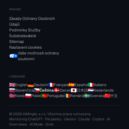
PRÁVNÍ
Zásady Ochrany Osobních
Údajů
Podmínky Služby
Subdodavatelé
Sitemap
Nastavení cookies
Vaše možnosti ochrany
soukromí
LANGUAGE
English
Deutsch
Français
Español
Italiano
Slovenčina
Čeština
Dansk
日本語
Nederlands
Norsk
Polski
Português
Română
Svenska
中文
© 2026 AiMingle, s.r.o. Všechna práva vyhrazena.
Monitoring ChatGPT · Perplexity · Gemini · Claude · Copilot · AI
Overviews · AI Mode · Grok