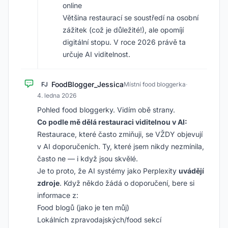
online
Většina restaurací se soustředí na osobní
zážitek (což je důležité!), ale opomíjí
digitální stopu. V roce 2026 právě ta
určuje AI viditelnost.
FoodBlogger_Jessica
FJ
Místní food bloggerka
·
4. ledna 2026
Pohled food bloggerky. Vidím obě strany.
Co podle mě dělá restauraci viditelnou v AI:
Restaurace, které často zmiňuji, se VŽDY objevují
v AI doporučeních. Ty, které jsem nikdy nezmínila,
často ne — i když jsou skvělé.
Je to proto, že AI systémy jako Perplexity
uvádějí
zdroje
. Když někdo žádá o doporučení, bere si
informace z:
Food blogů (jako je ten můj)
Lokálních zpravodajských/food sekcí