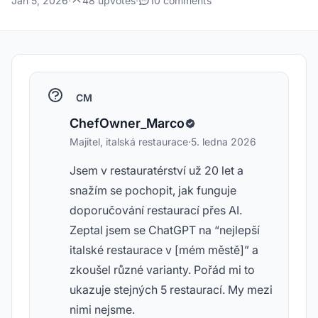
Jan 5, 2026
·
48 upvotes
·
10 comments
CM
ChefOwner_Marco
Majitel, italská restaurace
·
5. ledna 2026
Jsem v restauratérství už 20 let a
snažím se pochopit, jak funguje
doporučování restaurací přes AI.
Zeptal jsem se ChatGPT na “nejlepší
italské restaurace v [mém městě]” a
zkoušel různé varianty. Pořád mi to
ukazuje stejných 5 restaurací. My mezi
nimi nejsme.