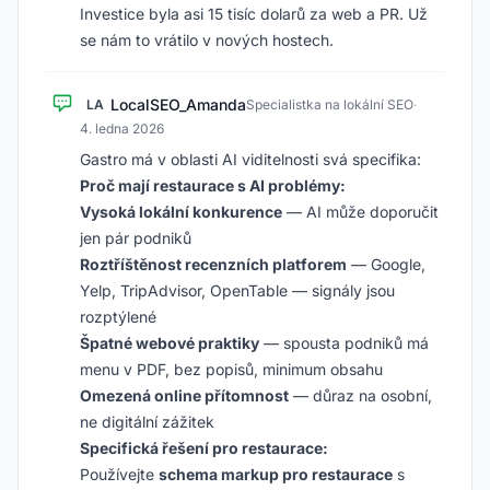
Investice byla asi 15 tisíc dolarů za web a PR. Už
se nám to vrátilo v nových hostech.
LocalSEO_Amanda
LA
Specialistka na lokální SEO
·
4. ledna 2026
Gastro má v oblasti AI viditelnosti svá specifika:
Proč mají restaurace s AI problémy:
Vysoká lokální konkurence
— AI může doporučit
jen pár podniků
Roztříštěnost recenzních platforem
— Google,
Yelp, TripAdvisor, OpenTable — signály jsou
rozptýlené
Špatné webové praktiky
— spousta podniků má
menu v PDF, bez popisů, minimum obsahu
Omezená online přítomnost
— důraz na osobní,
ne digitální zážitek
Specifická řešení pro restaurace:
Používejte
schema markup pro restaurace
s