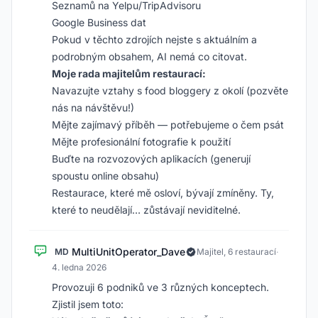
Seznamů na Yelpu/TripAdvisoru
Google Business dat
Pokud v těchto zdrojích nejste s aktuálním a
podrobným obsahem, AI nemá co citovat.
Moje rada majitelům restaurací:
Navazujte vztahy s food bloggery z okolí (pozvěte
nás na návštěvu!)
Mějte zajímavý příběh — potřebujeme o čem psát
Mějte profesionální fotografie k použití
Buďte na rozvozových aplikacích (generují
spoustu online obsahu)
Restaurace, které mě osloví, bývají zmíněny. Ty,
které to neudělají… zůstávají neviditelné.
MultiUnitOperator_Dave
MD
Majitel, 6 restaurací
·
4. ledna 2026
Provozuji 6 podniků ve 3 různých konceptech.
Zjistil jsem toto: