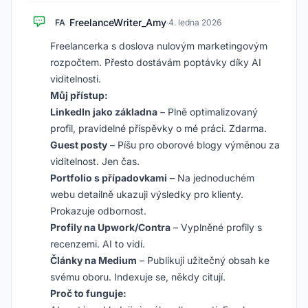
FreelanceWriter_Amy
FA
·
4. ledna 2026
Freelancerka s doslova nulovým marketingovým
rozpočtem. Přesto dostávám poptávky díky AI
viditelnosti.
Můj přístup:
LinkedIn jako základna
– Plně optimalizovaný
profil, pravidelné příspěvky o mé práci. Zdarma.
Guest posty
– Píšu pro oborové blogy výměnou za
viditelnost. Jen čas.
Portfolio s případovkami
– Na jednoduchém
webu detailně ukazuji výsledky pro klienty.
Prokazuje odbornost.
Profily na Upwork/Contra
– Vyplněné profily s
recenzemi. AI to vidí.
Články na Medium
– Publikuji užitečný obsah ke
svému oboru. Indexuje se, někdy citují.
Proč to funguje: