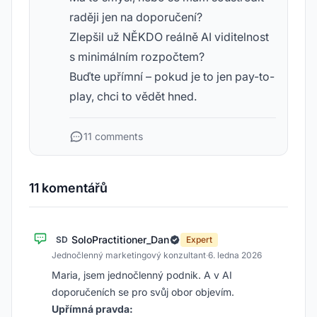
raději jen na doporučení?
Zlepšil už NĚKDO reálně AI viditelnost
s minimálním rozpočtem?
Buďte upřímní – pokud je to jen pay-to-
play, chci to vědět hned.
11 comments
11 komentářů
SoloPractitioner_Dan
SD
Expert
Jednočlenný marketingový konzultant
·
6. ledna 2026
Maria, jsem jednočlenný podnik. A v AI
doporučeních se pro svůj obor objevím.
Upřímná pravda: