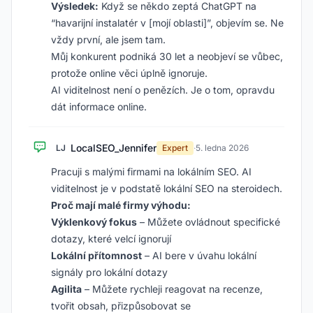
Výsledek:
Když se někdo zeptá ChatGPT na
“havarijní instalatér v [mojí oblasti]”, objevím se. Ne
vždy první, ale jsem tam.
Můj konkurent podniká 30 let a neobjeví se vůbec,
protože online věci úplně ignoruje.
AI viditelnost není o penězích. Je o tom, opravdu
dát informace online.
LocalSEO_Jennifer
LJ
Expert
·
5. ledna 2026
Pracuji s malými firmami na lokálním SEO. AI
viditelnost je v podstatě lokální SEO na steroidech.
Proč mají malé firmy výhodu:
Výklenkový fokus
– Můžete ovládnout specifické
dotazy, které velcí ignorují
Lokální přítomnost
– AI bere v úvahu lokální
signály pro lokální dotazy
Agilita
– Můžete rychleji reagovat na recenze,
tvořit obsah, přizpůsobovat se