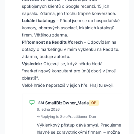
spokojených klientů o Google recenzi. 15 jich
napsalo. Zdarma, jen trochu trapné konverzace.
Lokální katalogy
– Přidal jsem se do hospodářské
komory, oborových asociací, lokálních katalogů
firem. Většinou zdarma.
Přítomnost na Redditu/forech
– Odpovídám na
dotazy o marketingu v mém výklenku na Redditu.
Zdarma, buduje autoritu.
Výsledek:
Objevuji se, když někdo hledá
“marketingový konzultant pro [můj obor] v [mojí
oblasti]”.
Velké hráče neporazíš v jejich hře. Hraj tu svoji.
SmallBizOwner_Maria
SM
OP
·
6. ledna 2026
Replying to SoloPractitioner_Dan
Výklenkový přístup dává smysl. Pracujeme
hlavně se zdravotnickými firmami – možná