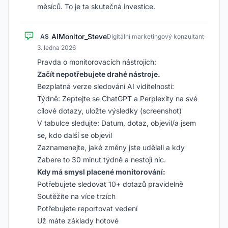
měsíců. To je ta skutečná investice.
AIMonitor_Steve
AS
Digitální marketingový konzultant
·
3. ledna 2026
Pravda o monitorovacích nástrojích:
Začít nepotřebujete drahé nástroje.
Bezplatná verze sledování AI viditelnosti:
Týdně: Zeptejte se ChatGPT a Perplexity na své
cílové dotazy, uložte výsledky (screenshot)
V tabulce sledujte: Datum, dotaz, objevil/a jsem
se, kdo další se objevil
Zaznamenejte, jaké změny jste udělali a kdy
Zabere to 30 minut týdně a nestojí nic.
Kdy má smysl placené monitorování:
Potřebujete sledovat 10+ dotazů pravidelně
Soutěžíte na více trzích
Potřebujete reportovat vedení
Už máte základy hotové