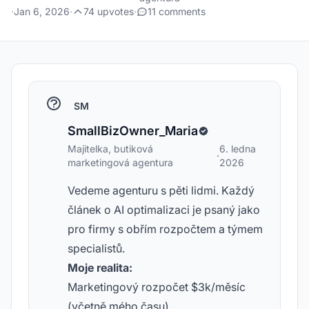
·
Jan 6, 2026
·
74 upvotes
·
11 comments
SM
SmallBizOwner_Maria
Majitelka, butiková
6. ledna
·
marketingová agentura
2026
Vedeme agenturu s pěti lidmi. Každý
článek o AI optimalizaci je psaný jako
pro firmy s obřím rozpočtem a týmem
specialistů.
Moje realita:
Marketingový rozpočet $3k/měsíc
(včetně mého času)