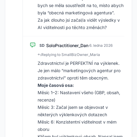
bych se měla soustředit na to, místo abych
byla “obecná marketingová agentura”.
Za jak dlouho jsi začal/a vidět výsledky v
AI viditelnosti po těchto změnách?
SoloPractitioner_Dan
SD
·
6. ledna 2026
Replying to SmallBizOwner_Maria
Zdravotnictví je PERFEKTNÍ na výklenek.
Je jen málo “marketingových agentur pro
zdravotnictví” oproti těm obecným.
Moje časová osa:
Měsíc 1–2: Nastavení všeho (GBP, obsah,
recenze)
Měsíc 3: Začal jsem se objevovat v
některých výklenkových dotazech
Měsíc 6: Konzistentní viditelnost v mém
oboru
Klíčem byl výklenkový obsah. Napsal jsem