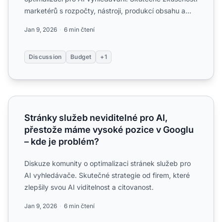
marketérů s rozpočty, nástroji, produkcí obsahu a
návratností inv...
Jan 9, 2026
6 min čtení
Discussion
Budget
+1
Stránky služeb neviditelné pro AI, přestože máme vysoké
Stránky služeb neviditelné pro AI,
přestože máme vysoké pozice v Googlu
– kde je problém?
Diskuze komunity o optimalizaci stránek služeb pro
AI vyhledávače. Skutečné strategie od firem, které
zlepšily svou AI viditelnost a citovanost.
Jan 9, 2026
6 min čtení