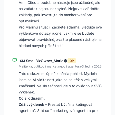
Am I Cited a podobné nástroje jsou užitečné, ale
na začátek nejsou nezbytné. Nejprve zvládněte
základy, pak investujte do monitorování pro
optimalizaci.
Pro Mariinu situaci: Začněte zdarma. Sledujte své
výklenkové dotazy ručně. Jakmile se budete
objevovat pravidelně, zvažte placené nástroje na
hledání nových příležitostí.
SmallBizOwner_Maria
SM
OP
Majitelka, butiková marketingová agentura
·
3. ledna 2026
Tato diskuze mi úplně změnila pohled. Myslela
jsem na AI viditelnost jako na soutěž s velkými
značkami. Ve skutečnosti jde o to ovládnout SVŮJ
výklenek.
Co si odnáším:
Zúžit výklenek
– Přestat být “marketingová
agentura”. Stát se “marketingová agentura pro