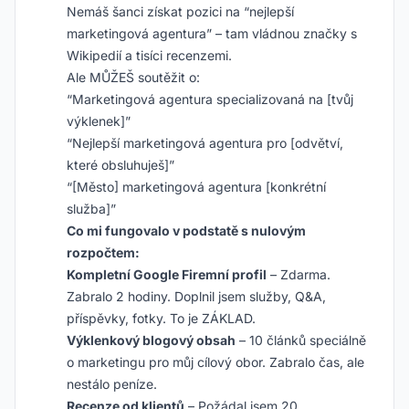
Nemáš šanci získat pozici na “nejlepší
marketingová agentura” – tam vládnou značky s
Wikipedií a tisíci recenzemi.
Ale MŮŽEŠ soutěžit o:
“Marketingová agentura specializovaná na [tvůj
výklenek]”
“Nejlepší marketingová agentura pro [odvětví,
které obsluhuješ]”
“[Město] marketingová agentura [konkrétní
služba]”
Co mi fungovalo v podstatě s nulovým
rozpočtem:
Kompletní Google Firemní profil
– Zdarma.
Zabralo 2 hodiny. Doplnil jsem služby, Q&A,
příspěvky, fotky. To je ZÁKLAD.
Výklenkový blogový obsah
– 10 článků speciálně
o marketingu pro můj cílový obor. Zabralo čas, ale
nestálo peníze.
Recenze od klientů
– Požádal jsem 20