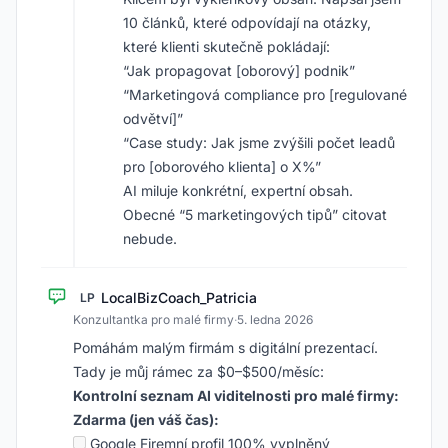
10 článků, které odpovídají na otázky,
které klienti skutečně pokládají:
“Jak propagovat [oborový] podnik”
“Marketingová compliance pro [regulované
odvětví]”
“Case study: Jak jsme zvýšili počet leadů
pro [oborového klienta] o X%”
AI miluje konkrétní, expertní obsah.
Obecné “5 marketingových tipů” citovat
nebude.
LocalBizCoach_Patricia
LP
Konzultantka pro malé firmy
·
5. ledna 2026
Pomáhám malým firmám s digitální prezentací.
Tady je můj rámec za $0–$500/měsíc:
Kontrolní seznam AI viditelnosti pro malé firmy:
Zdarma (jen váš čas):
Google Firemní profil 100% vyplněný