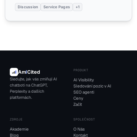
Discussion
Service Pages
+1
PRODUKT
Am
I
Cited
Sledujte, jak vás zmiňují AI
AI Visibility
chatboti na ChatGPT,
Sledování pozic v AI
Perplexity a dalších
SEO agenti
platformách.
Ceny
Začít
ZDROJE
SPOLEČNOST
Akademie
O Nás
Blog
Kontakt