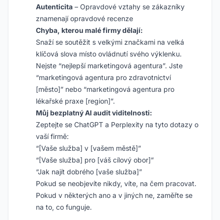
Autenticita
– Opravdové vztahy se zákazníky
znamenají opravdové recenze
Chyba, kterou malé firmy dělají:
Snaží se soutěžit s velkými značkami na velká
klíčová slova místo ovládnutí svého výklenku.
Nejste “nejlepší marketingová agentura”. Jste
“marketingová agentura pro zdravotnictví
[město]” nebo “marketingová agentura pro
lékařské praxe [region]”.
Můj bezplatný AI audit viditelnosti:
Zeptejte se ChatGPT a Perplexity na tyto dotazy o
vaší firmě:
“[Vaše služba] v [vašem městě]”
“[Vaše služba] pro [váš cílový obor]”
“Jak najít dobrého [vaše služba]”
Pokud se neobjevíte nikdy, víte, na čem pracovat.
Pokud v některých ano a v jiných ne, zaměřte se
na to, co funguje.