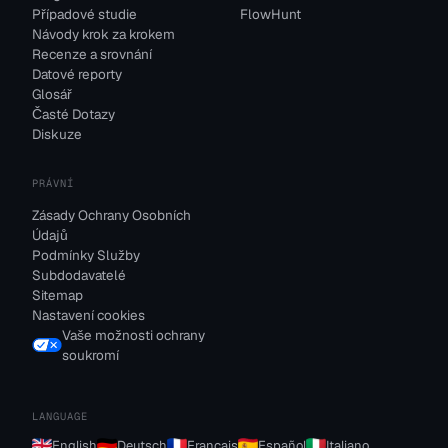
Případové studie
FlowHunt
Návody krok za krokem
Recenze a srovnání
Datové reporty
Glosář
Časté Dotazy
Diskuze
PRÁVNÍ
Zásady Ochrany Osobních
Údajů
Podmínky Služby
Subdodavatelé
Sitemap
Nastavení cookies
Vaše možnosti ochrany
soukromí
LANGUAGE
English
Deutsch
Français
Español
Italiano