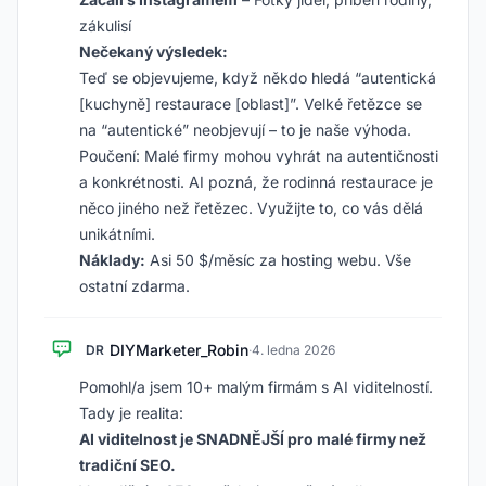
zákulisí
Nečekaný výsledek:
Teď se objevujeme, když někdo hledá “autentická
[kuchyně] restaurace [oblast]”. Velké řetězce se
na “autentické” neobjevují – to je naše výhoda.
Poučení: Malé firmy mohou vyhrát na autentičnosti
a konkrétnosti. AI pozná, že rodinná restaurace je
něco jiného než řetězec. Využijte to, co vás dělá
unikátními.
Náklady:
Asi 50 $/měsíc za hosting webu. Vše
ostatní zdarma.
DIYMarketer_Robin
DR
·
4. ledna 2026
Pomohl/a jsem 10+ malým firmám s AI viditelností.
Tady je realita:
AI viditelnost je SNADNĚJŠÍ pro malé firmy než
tradiční SEO.