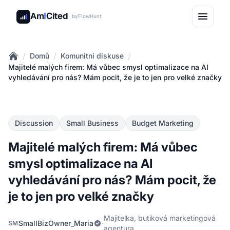
Am
I
Cited
by
FlowHunt
/
/
/
Domů
Komunitni diskuse
Home
Majitelé malých firem: Má vůbec smysl optimalizace na AI
vyhledávání pro nás? Mám pocit, že je to jen pro velké značky
Discussion
Small Business
Budget Marketing
Majitelé malých firem: Má vůbec
smysl optimalizace na AI
vyhledávání pro nás? Mám pocit, že
je to jen pro velké značky
Majitelka, butiková marketingová
SmallBizOwner_Maria
·
SM
agentura