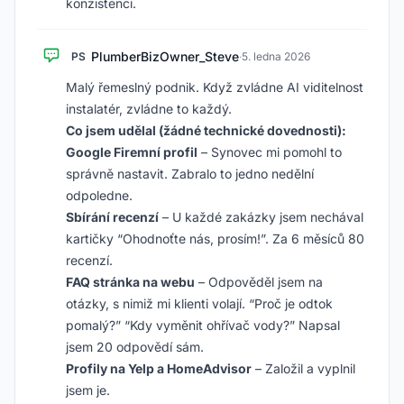
konzistenci.
PlumberBizOwner_Steve
PS
·
5. ledna 2026
Malý řemeslný podnik. Když zvládne AI viditelnost
instalatér, zvládne to každý.
Co jsem udělal (žádné technické dovednosti):
Google Firemní profil
– Synovec mi pomohl to
správně nastavit. Zabralo to jedno nedělní
odpoledne.
Sbírání recenzí
– U každé zakázky jsem nechával
kartičky “Ohodnoťte nás, prosím!”. Za 6 měsíců 80
recenzí.
FAQ stránka na webu
– Odpověděl jsem na
otázky, s nimiž mi klienti volají. “Proč je odtok
pomalý?” “Kdy vyměnit ohřívač vody?” Napsal
jsem 20 odpovědí sám.
Profily na Yelp a HomeAdvisor
– Založil a vyplnil
jsem je.