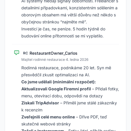
AI systémy hledají signály odbornosti. Freelancer s
detailními případovkami, konzistentním sdělením a
oborovým obsahem má větší důvěru než někdo s
obyčejnou stránkou “najměte mě”.
Investicí je čas, ne peníze. 5 hodin týdně do
budování online přítomnosti se mi vyplatilo.
RestaurantOwner_Carlos
RC
Majitel rodinné restaurace
·
4. ledna 2026
Rodinná restaurace, podnikáme 20 let. Syn mě
přesvědčil zkusit optimalizaci na AI.
Co jsme udělali (minimální rozpočet):
Aktualizovali Google Firemní profil
– Přidali fotky,
menu, otevírací dobu, odpovědi na dotazy
Získali TripAdvisor
– Přiměli jsme stálé zákazníky
k recenzím
Zveřejnili celé menu online
– Dříve PDF, teď
skutečné webové stránky
Začali s Instagramem
– Fotky jídel, příběh rodiny,