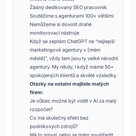
Žádný dedikovaný SEO pracovník
Soutěžíme s agenturami 100× většími
Nemůžeme si dovolit drahé
monitorovací nástroje
Když se zeptám ChatGPT na “nejlepší
marketingové agentury v [mém
městě]”, vždy tam jsou ty velké národní
agentury. My nikdy, i když máme 50+
spokojených klientů a skvělé výsledky.
Otázky na ostatní majitele malých
firem:
Je vůbec možné být vidět v AI za malý
rozpočet?
Co má skutečný efekt bez
podnikových zdrojů?
Má to smysl, nebo se mám soustředit