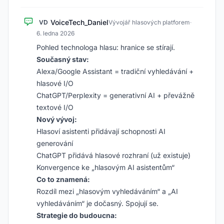
VoiceTech_Daniel
VD
Vývojář hlasových platforem
·
6. ledna 2026
Pohled technologa hlasu: hranice se stírají.
Současný stav:
Alexa/Google Assistant = tradiční vyhledávání +
hlasové I/O
ChatGPT/Perplexity = generativní AI + převážně
textové I/O
Nový vývoj:
Hlasoví asistenti přidávají schopnosti AI
generování
ChatGPT přidává hlasové rozhraní (už existuje)
Konvergence ke „hlasovým AI asistentům“
Co to znamená:
Rozdíl mezi „hlasovým vyhledáváním“ a „AI
vyhledáváním“ je dočasný. Spojují se.
Strategie do budoucna: