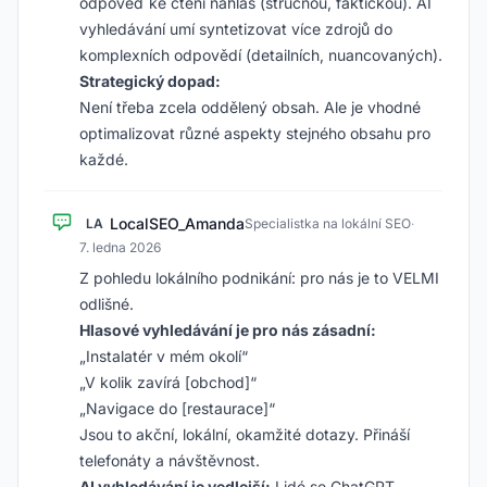
odpověď
ke čtení nahlas (stručnou, faktickou). AI
vyhledávání umí
syntetizovat více zdrojů
do
komplexních odpovědí (detailních, nuancovaných).
Strategický dopad:
Není třeba zcela oddělený obsah. Ale je vhodné
optimalizovat
různé aspekty
stejného obsahu pro
každé.
LocalSEO_Amanda
LA
Specialistka na lokální SEO
·
7. ledna 2026
Z pohledu lokálního podnikání: pro nás je to VELMI
odlišné.
Hlasové vyhledávání je pro nás zásadní:
„Instalatér v mém okolí“
„V kolik zavírá [obchod]“
„Navigace do [restaurace]“
Jsou to akční, lokální, okamžité dotazy. Přináší
telefonáty a návštěvnost.
AI vyhledávání je vedlejší:
Lidé se ChatGPT