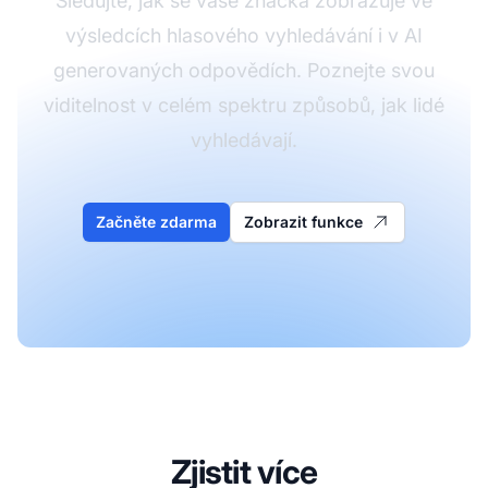
Sledujte, jak se vaše značka zobrazuje ve
výsledcích hlasového vyhledávání i v AI
generovaných odpovědích. Poznejte svou
viditelnost v celém spektru způsobů, jak lidé
vyhledávají.
Začněte zdarma
Zobrazit funkce
Zjistit více