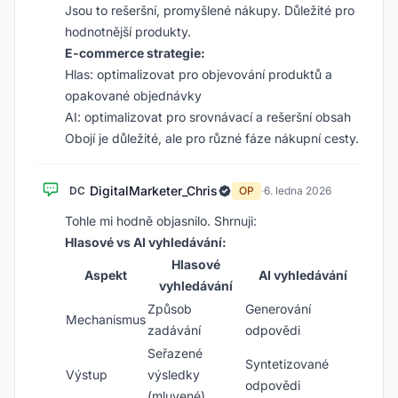
Jsou to rešeršní, promyšlené nákupy. Důležité pro
hodnotnější produkty.
E-commerce strategie:
Hlas: optimalizovat pro objevování produktů a
opakované objednávky
AI: optimalizovat pro srovnávací a rešeršní obsah
Obojí je důležité, ale pro různé fáze nákupní cesty.
DigitalMarketer_Chris
DC
OP
·
6. ledna 2026
Tohle mi hodně objasnilo. Shrnuji:
Hlasové vs AI vyhledávání:
Hlasové
Aspekt
AI vyhledávání
vyhledávání
Způsob
Generování
Mechanismus
zadávání
odpovědi
Seřazené
Syntetizované
Výstup
výsledky
odpovědi
(mluvené)