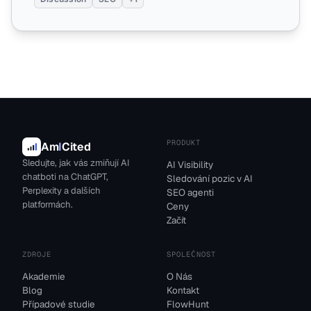
PRODUKT
Am
I
Cited
Sledujte, jak vás zmiňují AI
AI Visibility
chatboti na ChatGPT,
Sledování pozic v AI
Perplexity a dalších
SEO agenti
platformách.
Ceny
Začít
ZDROJE
SPOLEČNOST
Akademie
O Nás
Blog
Kontakt
Případové studie
FlowHunt