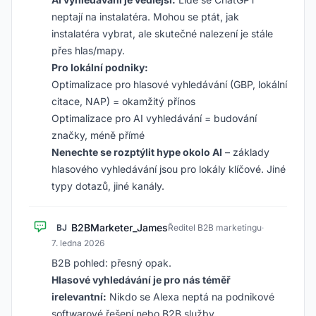
neptají na instalatéra. Mohou se ptát, jak
instalatéra vybrat, ale skutečné nalezení je stále
přes hlas/mapy.
Pro lokální podniky:
Optimalizace pro hlasové vyhledávání (GBP, lokální
citace, NAP) = okamžitý přínos
Optimalizace pro AI vyhledávání = budování
značky, méně přímé
Nenechte se rozptýlit hype okolo AI
– základy
hlasového vyhledávání jsou pro lokály klíčové. Jiné
typy dotazů, jiné kanály.
B2BMarketer_James
BJ
Ředitel B2B marketingu
·
7. ledna 2026
B2B pohled: přesný opak.
Hlasové vyhledávání je pro nás téměř
irelevantní:
Nikdo se Alexa neptá na podnikové
softwarové řešení nebo B2B služby.