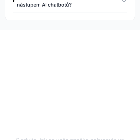
nástupem AI chatbotů?
Sledujte svou značku
ve všech typech
vyhledávání