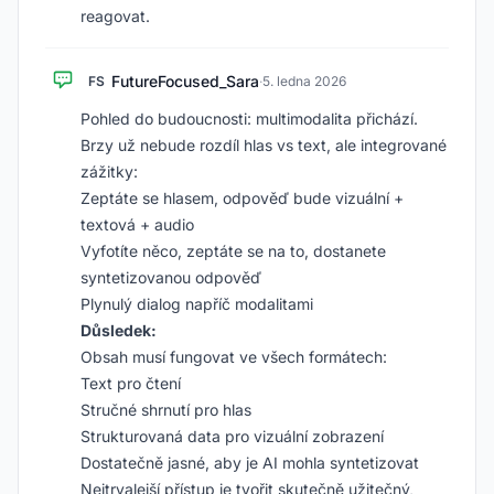
reagovat.
FutureFocused_Sara
FS
·
5. ledna 2026
Pohled do budoucnosti: multimodalita přichází.
Brzy už nebude rozdíl hlas vs text, ale integrované
zážitky:
Zeptáte se hlasem, odpověď bude vizuální +
textová + audio
Vyfotíte něco, zeptáte se na to, dostanete
syntetizovanou odpověď
Plynulý dialog napříč modalitami
Důsledek:
Obsah musí fungovat ve všech formátech:
Text pro čtení
Stručné shrnutí pro hlas
Strukturovaná data pro vizuální zobrazení
Dostatečně jasné, aby je AI mohla syntetizovat
Nejtrvalejší přístup je tvořit skutečně užitečný,