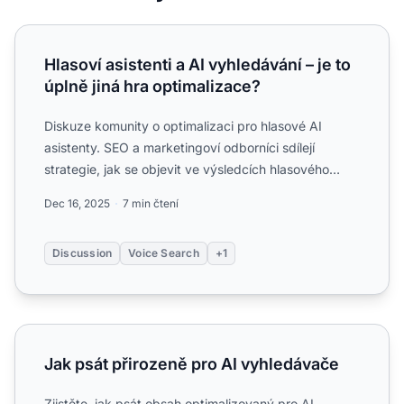
Hlasoví asistenti a AI vyhledávání – je to úplně jiná hra op
Hlasoví asistenti a AI vyhledávání – je to
úplně jiná hra optimalizace?
Diskuze komunity o optimalizaci pro hlasové AI
asistenty. SEO a marketingoví odborníci sdílejí
strategie, jak se objevit ve výsledcích hlasového
vyhledávání Ale...
Dec 16, 2025
7 min čtení
Discussion
Voice Search
+1
Jak psát přirozeně pro AI vyhledávače
Jak psát přirozeně pro AI vyhledávače
Zjistěte, jak psát obsah optimalizovaný pro AI