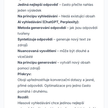
Jediná nejlepší odpověď
– často přečte nahlas
jeden výsledek
Na principu vyhledávání
– hledá existující obsah
AI vyhledávání (ChatGPT, Perplexity):
Metoda generování odpovědí
– jak jsou odpovědi
tvořeny
Syntetizuje odpovědi
– generuje nový text ze
zdrojů
Nuancovaná vysvětlení
– může být dlouhé a
vícečásté
Na principu generování
– vytváří nový obsah
pomocí zdrojů
Překryv:
Obojí upřednostňuje konverzační dotazy a jasné,
přímé odpovědi. Optimalizace pro jedno často
pomáhá i druhému.
Rozdíl:
Hlasové vyhledávání chce
jedinou nejlepší