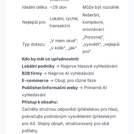
Ideální délka
~29 slov
Může být rozsáhlé
Rešeršní,
Lokální, rychlé,
Nejlepší pro
komplexní,
transakční
srovnávací
„Porovnej“,
„V mém okolí“,
Typ dotazu
„vysvětli“, „nejlepší
„v kolik“, „jak“
pro“
Kdo by měl co upřednostnit:
Lokální podniky
→ Nejprve hlasové vyhledávání
B2B firmy
→ Nejprve AI vyhledávání
E-commerce
→ Obojí, pro různé fáze
Publisher/informační weby
→ Primárně AI
vyhledávání
Přístup k obsahu:
Začněte stručnou odpovědí (přátelskou pro hlas),
pokračujte podrobným vysvětlením (přátelským
pro AI). Stejný obsah, strukturovaný pro obě
potřeby.