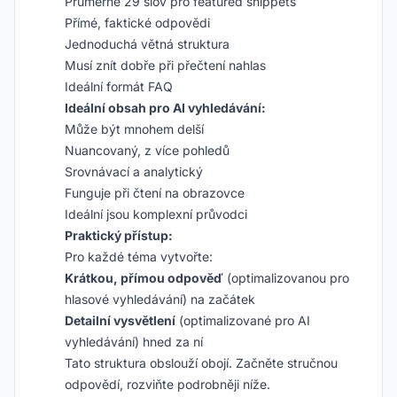
Průměrně 29 slov pro featured snippets
Přímé, faktické odpovědi
Jednoduchá větná struktura
Musí znít dobře při přečtení nahlas
Ideální formát FAQ
Ideální obsah pro AI vyhledávání:
Může být mnohem delší
Nuancovaný, z více pohledů
Srovnávací a analytický
Funguje při čtení na obrazovce
Ideální jsou komplexní průvodci
Praktický přístup:
Pro každé téma vytvořte:
Krátkou, přímou odpověď
(optimalizovanou pro
hlasové vyhledávání) na začátek
Detailní vysvětlení
(optimalizované pro AI
vyhledávání) hned za ní
Tato struktura obslouží obojí. Začněte stručnou
odpovědí, rozviňte podrobněji níže.