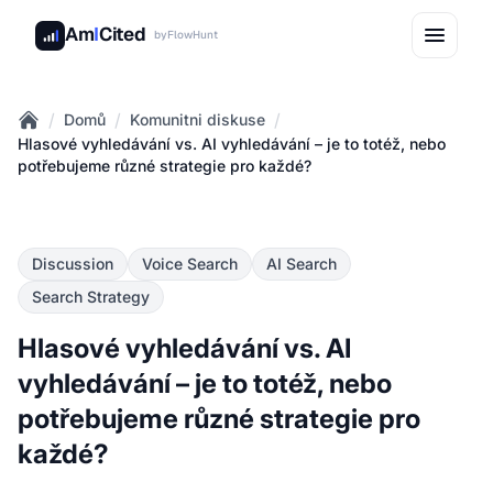
Am
I
Cited
by
FlowHunt
/
/
/
Domů
Komunitni diskuse
Home
Hlasové vyhledávání vs. AI vyhledávání – je to totéž, nebo
potřebujeme různé strategie pro každé?
Discussion
Voice Search
AI Search
Search Strategy
Hlasové vyhledávání vs. AI
vyhledávání – je to totéž, nebo
potřebujeme různé strategie pro
každé?