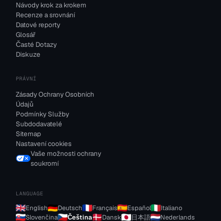
Návody krok za krokem
Recenze a srovnání
Datové reporty
Glosář
Časté Dotazy
Diskuze
PRÁVNÍ
Zásady Ochrany Osobních
Údajů
Podmínky Služby
Subdodavatelé
Sitemap
Nastavení cookies
Vaše možnosti ochrany
soukromí
LANGUAGE
English
Deutsch
Français
Español
Italiano
Slovenčina
Čeština
Dansk
日本語
Nederlands