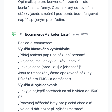
Optimalizujte pro
konverzační záměr
místo
konkrétní platformy. Obsah, který odpovídá na
otázky jasně, stručně i podrobně, bude fungovat
napříč spojeným prostředím.
EcommerceMarketer_Lisa
EL
·
6. ledna 2026
Pohled e-commerce:
Využití hlasového vyhledávání:
„Přidej toaletní papír na nákupní seznam“
„Objednej mou obvyklou kávu znovu“
„Jaká je cena [produktu] v [obchodě]“
Jsou to transakční, často opakované nákupy.
Důležité pro FMCG a domácnost.
Využití AI vyhledávání:
„Jaký je nejlepší notebook na střih videa do 1500
$“
„Porovnej běžecké boty pro plochá chodidla“
„Na co si dát pozor při výběru matrace“