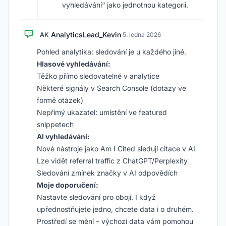
vyhledávání“ jako jednotnou kategorii.
AnalyticsLead_Kevin
AK
·
5. ledna 2026
Pohled analytika: sledování je u každého jiné.
Hlasové vyhledávání:
Těžko přímo sledovatelné v analytice
Některé signály v Search Console (dotazy ve
formě otázek)
Nepřímý ukazatel: umístění ve featured
snippetech
AI vyhledávání:
Nové nástroje jako Am I Cited sledují citace v AI
Lze vidět referral traffic z ChatGPT/Perplexity
Sledování zmínek značky v AI odpovědích
Moje doporučení:
Nastavte sledování pro obojí. I když
upřednostňujete jedno, chcete data i o druhém.
Prostředí se mění – výchozí data vám pomohou