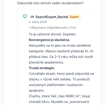
Odpovídá toto shrnutí vašim zkušenostem?
SearchExpert_Rachel
SR
Expert
·
5. ledna 2026
Replying to DigitalMarketer_Chris
To je výborné shrnutí. Doplním:
Konvergence je skutečná.
Nemyslete na to jako na trvale oddělené
kategorie. Hlasoví asistenti přidávají AI. AI
přidává hlas. Za 2–3 roky může být rozdíl
převážně akademický.
Trvalá strategie:
Vytvářejte obsah, který jasně odpovídá na
otázky v různé míře detailu. To poslouží
současným platformám I budoucím
spojeným.
Značky, které řeší „hlas NEBO AI“, bojují
včerejší bitvu. Myslete na „konverzační