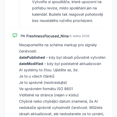
Vytvořte si spouštěče, které upozorní na
potřebu revize, místo spoléhání jen na
kalendář. Budete tak reagovat pohotověji
bez neustálého ručního procházení.
FreshnessFocused_Nina
FN
·
6. ledna 2026
Nezapomeňte na schéma markup pro signály
čerstvosti:
datePublished
– kdy byl obsah původně vytvořen
dateModified
– kdy byl podstatně aktualizován
AI systémy to čtou. Ujistěte se, že:
Je to u všech článků
Je to správně (nezkreslujte)
Ve správném formátu ISO 8601
Viditelné na stránce (nejen v kódu)
Chybné nebo chybějící datum znamená, že AI
nedokáže správně vyhodnotit čerstvost. Můžete
obsah aktualizovat, ale nedostanete za to uznání,