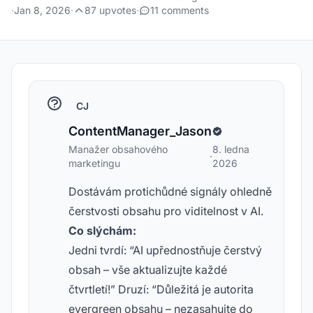
·
Jan 8, 2026
·
87 upvotes
·
11 comments
CJ
ContentManager_Jason
Manažer obsahového
8. ledna
·
marketingu
2026
Dostávám protichůdné signály ohledně
čerstvosti obsahu pro viditelnost v AI.
Co slýchám:
Jedni tvrdí: “AI upřednostňuje čerstvý
obsah – vše aktualizujte každé
čtvrtletí!” Druzí: “Důležitá je autorita
evergreen obsahu – nezasahujte do