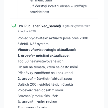
jen měnit data
Již čerstvý kvalitní obsah = udržujte
pravidelnost
PublisherExec_Sarah
PS
Digitální vydavatelka
·
7. ledna 2026
Pohled vydavatele: aktualizujeme přes 2000
článků. Náš systém:
Víceúrovňová strategie aktualizací:
1. úroveň – měsíční aktualizace:
Top 50 nejnavštěvovanějších
Obsah na témata, která se často mění
Příspěvky zaměřené na konkurenci
2. úroveň – čtvrtletní aktualizace:
Dalších 200 nejdůležitějších článků
Poloevergreen obsah z oboru
Srovnání produktů/služeb
3. úroveň – roční revize:
Evergreen základy