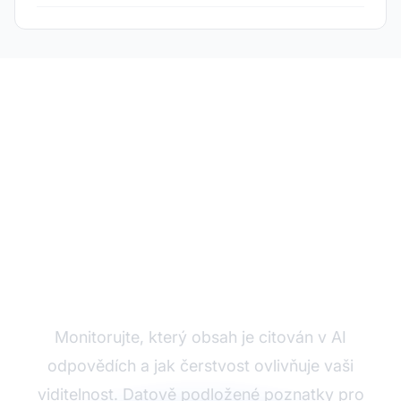
Sledujte výkon citací
vašeho obsahu v AI
Monitorujte, který obsah je citován v AI
odpovědích a jak čerstvost ovlivňuje vaši
viditelnost. Datově podložené poznatky pro