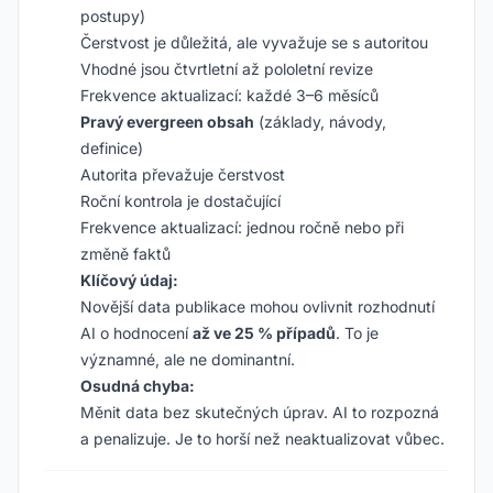
postupy)
Čerstvost je důležitá, ale vyvažuje se s autoritou
Vhodné jsou čtvrtletní až pololetní revize
Frekvence aktualizací: každé 3–6 měsíců
Pravý evergreen obsah
(základy, návody,
definice)
Autorita převažuje čerstvost
Roční kontrola je dostačující
Frekvence aktualizací: jednou ročně nebo při
změně faktů
Klíčový údaj:
Novější data publikace mohou ovlivnit rozhodnutí
AI o hodnocení
až ve 25 % případů
. To je
významné, ale ne dominantní.
Osudná chyba:
Měnit data bez skutečných úprav. AI to rozpozná
a penalizuje. Je to horší než neaktualizovat vůbec.