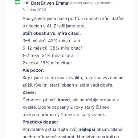
DataDriven_Emma
DE
Vedoucí analytiky obsahu
·
8. ledna 2026
Analyzovali jsme naše portfolio obsahu vůči datům
o citacích v AI. Zjistili jsme toto:
Stáří obsahu vs. míra citací:
0–6 měsíců: 42% míra citací
6–12 měsíců: 38% míra citací
1–2 roky: 31% míra citací
2+ roky: 18% míra citací
Ale pozor:
Když jsme kontrolovali kvalitu, rozdíl se významně
zúžil. Kvalitní starší obsah si stále vedl dobře.
Závěr:
Čerstvost přináší
boost
, ale nepřebije propast v
kvalitě. Dobře napsaný 2 roky starý článek
překoná průměrný 2 měsíce starý článek.
Praktický dopad:
Pravidelně aktualizujte svůj
nejlepší
obsah. Slabší
nechte přirozeně zastarat. Neplýtvejte zdroji na