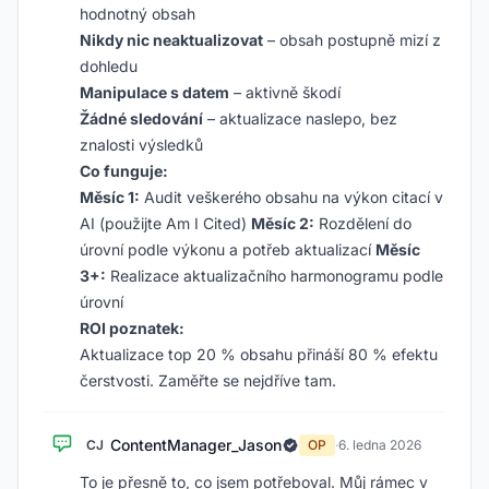
hodnotný obsah
Nikdy nic neaktualizovat
– obsah postupně mizí z
dohledu
Manipulace s datem
– aktivně škodí
Žádné sledování
– aktualizace naslepo, bez
znalosti výsledků
Co funguje:
Měsíc 1:
Audit veškerého obsahu na výkon citací v
AI (použijte Am I Cited)
Měsíc 2:
Rozdělení do
úrovní podle výkonu a potřeb aktualizací
Měsíc
3+:
Realizace aktualizačního harmonogramu podle
úrovní
ROI poznatek:
Aktualizace top 20 % obsahu přináší 80 % efektu
čerstvosti. Zaměřte se nejdříve tam.
ContentManager_Jason
CJ
OP
·
6. ledna 2026
To je přesně to, co jsem potřeboval. Můj rámec v