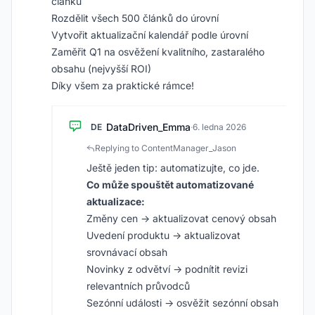
článků
Rozdělit všech 500 článků do úrovní
Vytvořit aktualizační kalendář podle úrovní
Zaměřit Q1 na osvěžení kvalitního, zastaralého
obsahu (nejvyšší ROI)
Díky všem za praktické rámce!
DataDriven_Emma
DE
·
6. ledna 2026
Replying to ContentManager_Jason
Ještě jeden tip: automatizujte, co jde.
Co může spouštět automatizované
aktualizace:
Změny cen → aktualizovat cenový obsah
Uvedení produktu → aktualizovat
srovnávací obsah
Novinky z odvětví → podnítit revizi
relevantních průvodců
Sezónní události → osvěžit sezónní obsah