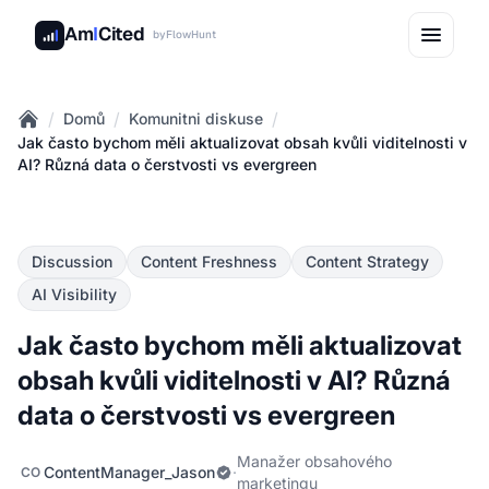
Am
I
Cited
by
FlowHunt
/
/
/
Domů
Komunitni diskuse
Home
Jak často bychom měli aktualizovat obsah kvůli viditelnosti v
AI? Různá data o čerstvosti vs evergreen
Discussion
Content Freshness
Content Strategy
AI Visibility
Jak často bychom měli aktualizovat
obsah kvůli viditelnosti v AI? Různá
data o čerstvosti vs evergreen
Manažer obsahového
ContentManager_Jason
·
CO
marketingu