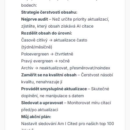
bodech:
Strategie čerstvosti obsahu:
Nejprve audit
– Než určíte priority aktualizací,
zjistěte, který obsah získává AI citace
Rozdělit obsah do úrovní:
Časově citlivý → aktualizace často
(týdně/měsíčně)
Poloevergreen → čtvrtletně
Pravý evergreen → ročně
Archiv → neaktualizovat, přesměrovat/noindex
Zaměřit se na kvalitní obsah
– Čerstvost násobí
kvalitu, nenahrazuje ji
Provádět smysluplné aktualizace
– Skutečné
doplnění, ne manipulace s datem
Sledovat a upravovat
– Monitorovat míru citací
před/po aktualizaci
Můj akční plán:
Nastavit sledování Am I Cited pro našich top 100