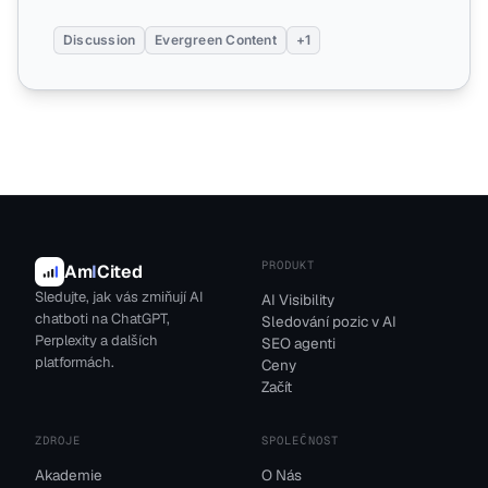
Discussion
Evergreen Content
+1
PRODUKT
Am
I
Cited
Sledujte, jak vás zmiňují AI
AI Visibility
chatboti na ChatGPT,
Sledování pozic v AI
Perplexity a dalších
SEO agenti
platformách.
Ceny
Začít
ZDROJE
SPOLEČNOST
Akademie
O Nás