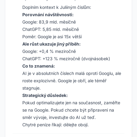
Doplním kontext k Juliiným číslům:
Porovnání návštěvnosti:
Google: 83,9 mld. měsíčně
ChatGPT: 5,85 mld. měsíčně
Poměr: Google je asi 15x větší
Ale růst ukazuje jiný příběh:
Google: +0,4 % meziročně
ChatGPT: +123 % meziročně (dvojnásobek)
Co to znamená:
AI je v absolutních číslech malá oproti Googlu, ale
roste explozivně. Google je obří, ale téměř
stagnuje.
Strategický důsledek:
Pokud optimalizujete jen na současnost, zaměřte
se na Google. Pokud chcete být připraveni na
směr vývoje, investujte do AI už teď.
Chytré peníze říkají: dělejte obojí.