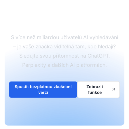
vyhledávacími
platformami
S více než miliardou uživatelů AI vyhledávání
– je vaše značka viditelná tam, kde hledají?
Sledujte svou přítomnost na ChatGPT,
Perplexity a dalších AI platformách.
Spustit bezplatnou zkušební
Zobrazit
verzi
funkce