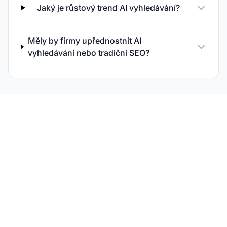
Jaký je růstový trend AI vyhledávání?
Měly by firmy upřednostnit AI
vyhledávání nebo tradiční SEO?
Monitorujte svou
značku napříč AI