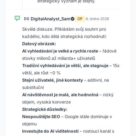
strategický význam je stejný.
DigitalAnalyst_Sam
DS
OP
·
6. ledna 2026
Skvělá diskuze. Přikládám svůj souhrn pro
každého, kdo dělá strategická rozhodnutí:
Datový obrázek:
AI vyhledávání je velké a rychle roste
– řádově
stovky milionů až miliarda+ uživatelů
Tradiční vyhledávání je větší, ale stagnuje
– 15x
větší, ale růst ~0 %
Stejní uživatelé, jiné kontexty
– aditivní, ne
substituční
AI návštěvnost je malá, ale hodnotná
– nízký
objem, vysoká konverze
Strategické důsledky:
Neopouštějte SEO
– Google stále dominuje v
objemu
Investujte do AI viditelnosti
– rostoucí kanál s