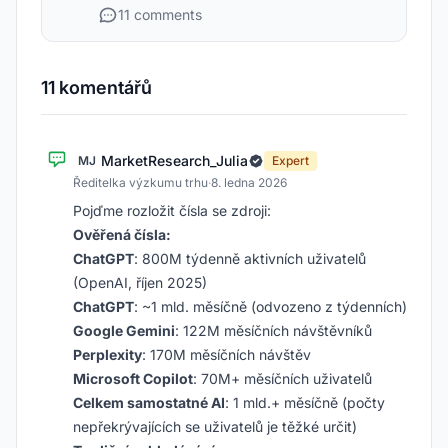
11 comments
11 komentářů
MarketResearch_Julia
MJ
Expert
Ředitelka výzkumu trhu
·
8. ledna 2026
Pojďme rozložit čísla se zdroji:
Ověřená čísla:
ChatGPT
: 800M týdenně aktivních uživatelů
(OpenAI, říjen 2025)
ChatGPT
: ~1 mld. měsíčně (odvozeno z týdenních)
Google Gemini
: 122M měsíčních návštěvníků
Perplexity
: 170M měsíčních návštěv
Microsoft Copilot
: 70M+ měsíčních uživatelů
Celkem samostatné AI
: 1 mld.+ měsíčně (počty
nepřekrývajících se uživatelů je těžké určit)