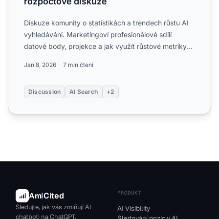
rozpočtové diskuze
Diskuze komunity o statistikách a trendech růstu AI
vyhledávání. Marketingoví profesionálové sdílí
datové body, projekce a jak využít růstové metriky
pro obhajo...
Jan 8, 2026
7 min čtení
Discussion
AI Search
+2
PRODUKT
Am
I
Cited
Sledujte, jak vás zmiňují AI
AI Visibility
chatboti na ChatGPT,
Sledování pozic v AI