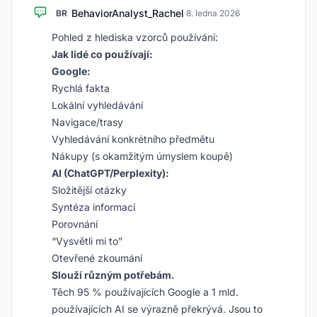
BehaviorAnalyst_Rachel
BR
·
8. ledna 2026
Pohled z hlediska vzorců používání:
Jak lidé co používají:
Google:
Rychlá fakta
Lokální vyhledávání
Navigace/trasy
Vyhledávání konkrétního předmětu
Nákupy (s okamžitým úmyslem koupě)
AI (ChatGPT/Perplexity):
Složitější otázky
Syntéza informací
Porovnání
“Vysvětli mi to”
Otevřené zkoumání
Slouží různým potřebám.
Těch 95 % používajících Google a 1 mld.
používajících AI se výrazně překrývá. Jsou to