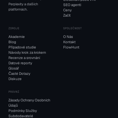
Perplexity a dalších
SEO agenti
platformách.
Ceny
Začít
ZDROJE
SPOLEČNOST
Akademie
O Nás
Blog
Kontakt
Případové studie
FlowHunt
Návody krok za krokem
Recenze a srovnání
Datové reporty
Glosář
Časté Dotazy
Diskuze
PRÁVNÍ
Zásady Ochrany Osobních
Údajů
Podmínky Služby
Subdodavatelé