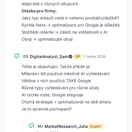
stejní lidé v různých situacích.
Otázka pro firmy:
Jaký typ dotazů vede k vašemu produktu/službě?
Rychlá fakta → optimalizace pro Google je důležitá
Složitější rešerše → záleží na viditelnosti v AI
Obojí → optimalizujte obojí
DigitalAnalyst_Sam
DS
OP
·
7. ledna 2026
Tohle je objasňující. Takže příběh je:
Miliarda+ lidí používá měsíčně AI vyhledávání
Většina z nich používá TAKÉ Google
Různé typy vyhledávání pro různé účely
AI rychle roste; Google stagnuje
Chytrá strategie = optimalizovat na obě strany
Je to správné pochopení?
MarketResearch_Julia
MJ
Expert
·