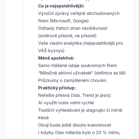
Co je nejspolehlivější:
Výroční zprávy veřejně obchodovaných
firem (Microsoft, Google)
Odhady třetích stran návštěvnosti
(směrově přesné, ne přesné)
Vaše vlastní analytika (nejspolehlivější pro
VÁŠ byznys)
Méně spolehlivé:
Samo-hlášené údaje soukromých firem
“Měsíčně aktivní uživatelé” (definice se liší)
Průzkumy o zamýšleném chování
Praktický přístup:
Neřešte přesná čísla. Trend je jasný:
AI využití roste velmi rychle
Tradiční vyhledávání je stagnující či mírně
klesá
Obojí bude ještě dlouho koexistovat
I kdyby číslo miliarda bylo o 20 % mimo,