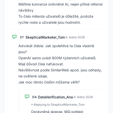
Měříme konverze ovlivněné AI, nejen přímé referral
návštěvy
To číslo miliarda uživatelů je důležité, protože
rychle roste a uživatelé jsou hodnotní.
SkepticalMarketer_Tom
ST
·
6. ledna 2026
Advokát ďábla: Jak spolehlivá ta čísla vlastně
jsou?
OpenAI samo uvádí 800M týdenních uživatelů.
Mají důvod čísla nafukovat.
Návštěvnost podle SimilarWeb apod. jsou odhady,
ne ověřené údaje.
Jak moc těmto číslům můžeme věřit?
DataVerification_Ana
DA
·
6. ledna 2026
Replying to SkepticalMarketer_Tom
Oprávněná skepse. Můj pohled: