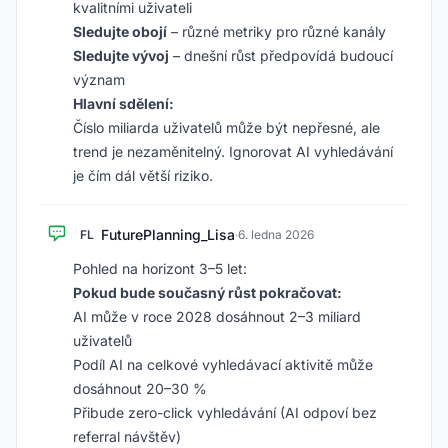
kvalitními uživateli
Sledujte obojí
– různé metriky pro různé kanály
Sledujte vývoj
– dnešní růst předpovídá budoucí
význam
Hlavní sdělení:
Číslo miliarda uživatelů může být nepřesné, ale
trend je nezaměnitelný. Ignorovat AI vyhledávání
je čím dál větší riziko.
FuturePlanning_Lisa
FL
·
6. ledna 2026
Pohled na horizont 3–5 let:
Pokud bude současný růst pokračovat:
AI může v roce 2028 dosáhnout 2–3 miliard
uživatelů
Podíl AI na celkové vyhledávací aktivitě může
dosáhnout 20–30 %
Přibude zero-click vyhledávání (AI odpoví bez
referral návštěv)