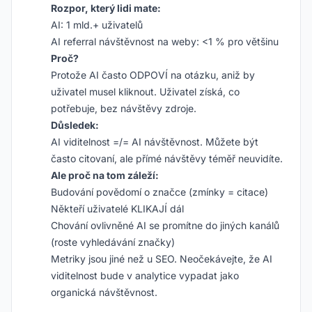
Rozpor, který lidi mate:
AI: 1 mld.+ uživatelů
AI referral návštěvnost na weby: <1 % pro většinu
Proč?
Protože AI často ODPOVÍ na otázku, aniž by
uživatel musel kliknout. Uživatel získá, co
potřebuje, bez návštěvy zdroje.
Důsledek:
AI viditelnost =/= AI návštěvnost. Můžete být
často citovaní, ale přímé návštěvy téměř neuvidíte.
Ale proč na tom záleží:
Budování povědomí o značce (zmínky = citace)
Někteří uživatelé KLIKAJÍ dál
Chování ovlivněné AI se promítne do jiných kanálů
(roste vyhledávání značky)
Metriky jsou jiné než u SEO. Neočekávejte, že AI
viditelnost bude v analytice vypadat jako
organická návštěvnost.