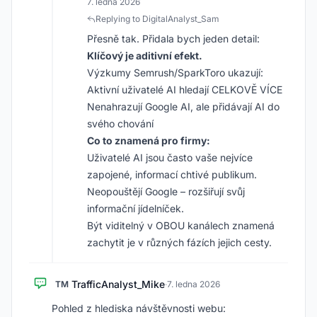
7. ledna 2026
Replying to DigitalAnalyst_Sam
Přesně tak. Přidala bych jeden detail:
Klíčový je aditivní efekt.
Výzkumy Semrush/SparkToro ukazují:
Aktivní uživatelé AI hledají CELKOVĚ VÍCE
Nenahrazují Google AI, ale přidávají AI do
svého chování
Co to znamená pro firmy:
Uživatelé AI jsou často vaše nejvíce
zapojené, informací chtivé publikum.
Neopouštějí Google – rozšiřují svůj
informační jídelníček.
Být viditelný v OBOU kanálech znamená
zachytit je v různých fázích jejich cesty.
TrafficAnalyst_Mike
TM
·
7. ledna 2026
Pohled z hlediska návštěvnosti webu: