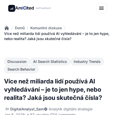
Am
I
Cited
by
FlowHunt
/
/
/
Domů
Komunitni diskuse
Home
Více než miliarda lidí používá AI vyhledávání – je to jen hype,
nebo realita? Jaká jsou skutečná čísla?
Discussion
AI Search Statistics
Industry Trends
Search Behavior
Více než miliarda lidí používá AI
vyhledávání – je to jen hype, nebo
realita? Jaká jsou skutečná čísla?
DigitalAnalyst_Sam
·
Analytik digitální strategie
·
DI
Jan 8, 2026
·
97 upvotes
·
11 comments