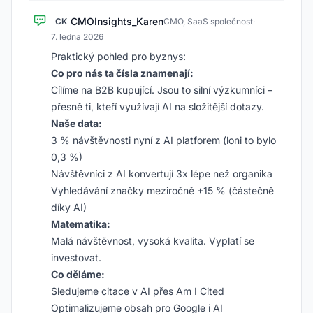
CMOInsights_Karen
CK
CMO, SaaS společnost
·
7. ledna 2026
Praktický pohled pro byznys:
Co pro nás ta čísla znamenají:
Cílíme na B2B kupující. Jsou to silní výzkumníci –
přesně ti, kteří využívají AI na složitější dotazy.
Naše data:
3 % návštěvnosti nyní z AI platforem (loni to bylo
0,3 %)
Návštěvníci z AI konvertují 3x lépe než organika
Vyhledávání značky meziročně +15 % (částečně
díky AI)
Matematika:
Malá návštěvnost, vysoká kvalita. Vyplatí se
investovat.
Co děláme:
Sledujeme citace v AI přes Am I Cited
Optimalizujeme obsah pro Google i AI