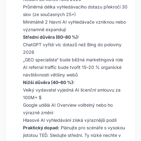
Průměrná délka vyhledávacího dotazu překročí 30
slov (ze současných 25+)
Minimálně 2 hlavní AI vyhledávače vzniknou nebo
významně expandují
Střední důvěra (60–80 %):
ChatGPT vyřídí víc dotazů než Bing do poloviny
2026
„GEO specialista“ bude běžná marketingová role
AI referral traffic bude tvořit 15–20 % organické
návštěvnosti většiny webů
Nižší důvěra (40–60 %):
Velký vydavatel vyjedná AI licenční smlouvu za
100M+ $
Google udělá AI Overview volitelný nebo ho
výrazně změní
Hlasové AI vyhledávání získá výraznější podíl
Praktický dopad:
Plánujte pro scénáře s vysokou
jistotou TEĎ. Sledujte střední. Ty nízké nechte v