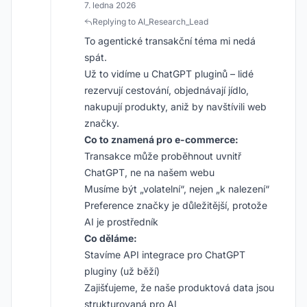
7. ledna 2026
Replying to AI_Research_Lead
To agentické transakční téma mi nedá
spát.
Už to vidíme u ChatGPT pluginů – lidé
rezervují cestování, objednávají jídlo,
nakupují produkty, aniž by navštívili web
značky.
Co to znamená pro e-commerce:
Transakce může proběhnout uvnitř
ChatGPT, ne na našem webu
Musíme být „volatelní“, nejen „k nalezení“
Preference značky je důležitější, protože
AI je prostředník
Co děláme:
Stavíme API integrace pro ChatGPT
pluginy (už běží)
Zajišťujeme, že naše produktová data jsou
strukturovaná pro AI