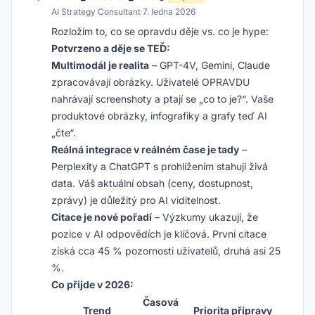
AI Strategy Consultant
·
7. ledna 2026
Rozložím to, co se opravdu děje vs. co je hype:
Potvrzeno a děje se TEĎ:
Multimodál je realita
– GPT-4V, Gemini, Claude
zpracovávají obrázky. Uživatelé OPRAVDU
nahrávají screenshoty a ptají se „co to je?“. Vaše
produktové obrázky, infografiky a grafy teď AI
„čte“.
Reálná integrace v reálném čase je tady
–
Perplexity a ChatGPT s prohlížením stahují živá
data. Váš aktuální obsah (ceny, dostupnost,
zprávy) je důležitý pro AI viditelnost.
Citace je nové pořadí
– Výzkumy ukazují, že
pozice v AI odpovědích je klíčová. První citace
získá cca 45 % pozornosti uživatelů, druhá asi 25
%.
Co přijde v 2026:
Časová
Trend
Priorita přípravy