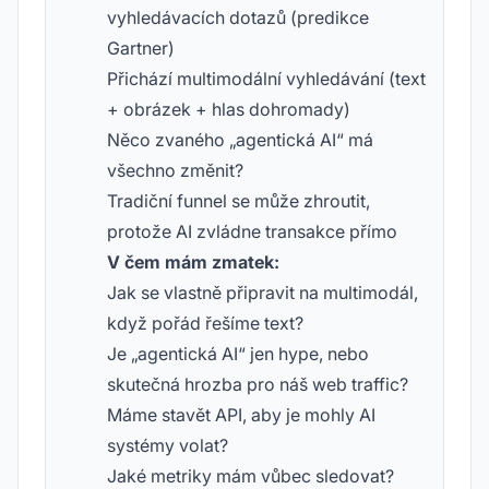
vyhledávacích dotazů (predikce
Gartner)
Přichází multimodální vyhledávání (text
+ obrázek + hlas dohromady)
Něco zvaného „agentická AI“ má
všechno změnit?
Tradiční funnel se může zhroutit,
protože AI zvládne transakce přímo
V čem mám zmatek:
Jak se vlastně připravit na multimodál,
když pořád řešíme text?
Je „agentická AI“ jen hype, nebo
skutečná hrozba pro náš web traffic?
Máme stavět API, aby je mohly AI
systémy volat?
Jaké metriky mám vůbec sledovat?