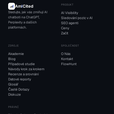
PRODUKT
Am
I
Cited
Sledujte, jak vás zmiňují AI
AI Visibility
chatboti na ChatGPT,
Sledování pozic v AI
Perplexity a dalších
SEO agenti
platformách.
Ceny
Začít
ZDROJE
SPOLEČNOST
Akademie
O Nás
Blog
Kontakt
Případové studie
FlowHunt
Návody krok za krokem
Recenze a srovnání
Datové reporty
Glosář
Časté Dotazy
Diskuze
PRÁVNÍ