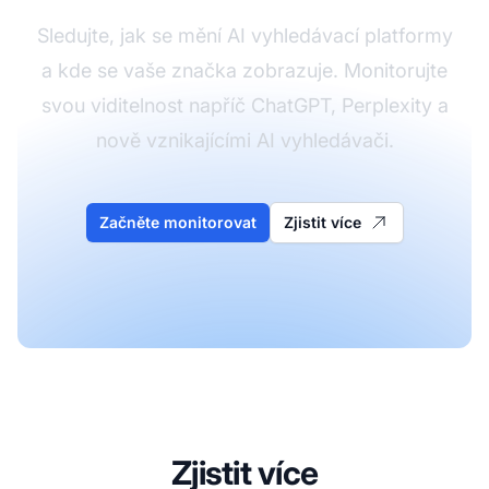
Sledujte, jak se mění AI vyhledávací platformy
a kde se vaše značka zobrazuje. Monitorujte
svou viditelnost napříč ChatGPT, Perplexity a
nově vznikajícími AI vyhledávači.
Začněte monitorovat
Zjistit více
Zjistit více