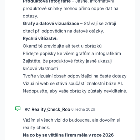
Produktová fotografie
– Jasné, informativní
produktové snímky mohou přímo odpovídat na
dotazy.
Grafy a datové vizualizace
– Stávají se zdroji
citací při odpovědích na datové otázky.
Rychlá vítězství:
Okamžitě zrevidujte alt text u obrázků
Přidejte popisky ke všem grafům a infografikám
Zajistěte, že produktové fotky jasně ukazují
klíčové vlastnosti
Tvořte vizuální obsah odpovídající na časté dotazy
Vizuální web se stává součástí znalostní báze AI.
Nedopusťte, aby vaše obrázky zůstaly neviditelné.
Reality_Check_Rob
RC
·
6. ledna 2026
Vážím si všech vizí do budoucna, ale dovolím si
reality check.
Na co by se většina firem měla v roce 2026