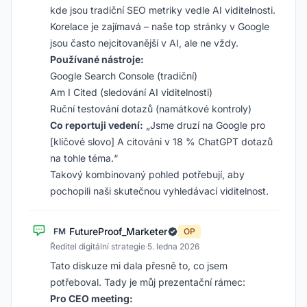
kde jsou tradiční SEO metriky vedle AI viditelnosti.
Korelace je zajímavá – naše top stránky v Google
jsou často nejcitovanější v AI, ale ne vždy.
Používané nástroje:
Google Search Console (tradiční)
Am I Cited (sledování AI viditelnosti)
Ruční testování dotazů (namátkové kontroly)
Co reportuji vedení:
„Jsme druzí na Google pro
[klíčové slovo] A citováni v 18 % ChatGPT dotazů
na tohle téma.“
Takový kombinovaný pohled potřebují, aby
pochopili naši skutečnou vyhledávací viditelnost.
FutureProof_Marketer
FM
OP
Ředitel digitální strategie
·
5. ledna 2026
Tato diskuze mi dala přesně to, co jsem
potřeboval. Tady je můj prezentační rámec:
Pro CEO meeting: