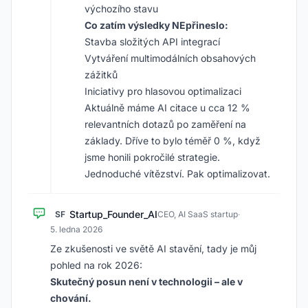
výchozího stavu
Co zatím výsledky NEpřineslo:
Stavba složitých API integrací
Vytváření multimodálních obsahových
zážitků
Iniciativy pro hlasovou optimalizaci
Aktuálně máme AI citace u cca 12 %
relevantních dotazů po zaměření na
základy. Dříve to bylo téměř 0 %, když
jsme honili pokročilé strategie.
Jednoduché vítězství. Pak optimalizovat.
Startup_Founder_AI
SF
CEO, AI SaaS startup
·
5. ledna 2026
Ze zkušenosti ve světě AI stavění, tady je můj
pohled na rok 2026:
Skutečný posun není v technologii – ale v
chování.