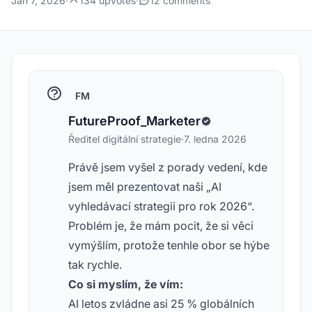
Jan 7, 2026
·
134 upvotes
·
12 comments
FM
FutureProof_Marketer
Ředitel digitální strategie
·
7. ledna 2026
Právě jsem vyšel z porady vedení, kde
jsem měl prezentovat naši „AI
vyhledávací strategii pro rok 2026“.
Problém je, že mám pocit, že si věci
vymýšlím, protože tenhle obor se hýbe
tak rychle.
Co si myslím, že vím:
AI letos zvládne asi 25 % globálních