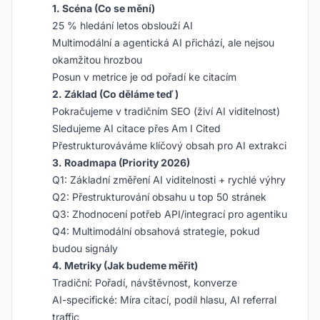
1. Scéna (Co se mění)
25 % hledání letos obslouží AI
Multimodální a agentická AI přichází, ale nejsou
okamžitou hrozbou
Posun v metrice je od pořadí ke citacím
2. Základ (Co děláme teď)
Pokračujeme v tradičním SEO (živí AI viditelnost)
Sledujeme AI citace přes Am I Cited
Přestrukturováváme klíčový obsah pro AI extrakci
3. Roadmapa (Priority 2026)
Q1: Základní změření AI viditelnosti + rychlé výhry
Q2: Přestrukturování obsahu u top 50 stránek
Q3: Zhodnocení potřeb API/integrací pro agentiku
Q4: Multimodální obsahová strategie, pokud
budou signály
4. Metriky (Jak budeme měřit)
Tradiční: Pořadí, návštěvnost, konverze
AI-specifické: Míra citací, podíl hlasu, AI referral
traffic