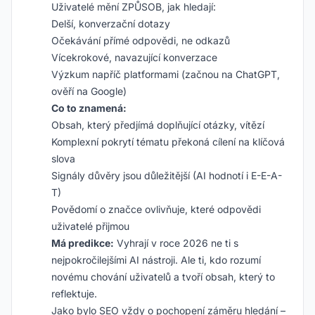
Uživatelé mění ZPŮSOB, jak hledají:
Delší, konverzační dotazy
Očekávání přímé odpovědi, ne odkazů
Vícekrokové, navazující konverzace
Výzkum napříč platformami (začnou na ChatGPT,
ověří na Google)
Co to znamená:
Obsah, který předjímá doplňující otázky, vítězí
Komplexní pokrytí tématu překoná cílení na klíčová
slova
Signály důvěry jsou důležitější (AI hodnotí i E-E-A-
T)
Povědomí o značce ovlivňuje, které odpovědi
uživatelé přijmou
Má predikce:
Vyhrají v roce 2026 ne ti s
nejpokročilejšími AI nástroji. Ale ti, kdo rozumí
novému chování uživatelů a tvoří obsah, který to
reflektuje.
Jako bylo SEO vždy o pochopení záměru hledání –