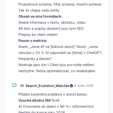
Produktové schema, FAQ schema, HowTo schema
Tak AI chápe vaše entity
Obsah ve více formátech:
Stejné informace v textu, obrázku, videu
Alt text a popisy obrázků jsou nyní SEO
Přepisy ke všem videím
Posun v metrice:
Staré: „Jsme #1 na [klíčové slovo]“ Nové: „Jsme
citováni v 23 % AI odpovědí na [téma] v ChatGPT,
Perplexity a Gemini“
Nástroje jako Am I Cited jsou pro tohle měření
nezbytné. Nelze optimalizovat, co nesledujete.
Search_Evolution_Watcher
SE
·
6. ledna 2026
Přidám konkrétní predikce s úrovní jistoty:
Vysoká důvěra (90 %+):
AI Overviews se objeví v 80 %+ informačních
hledání do konce roku 2026