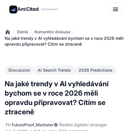
Am
I
Cited
by
FlowHunt
/
/
/
Domů
Komunitni diskuse
Home
Na jaké trendy v AI vyhledávání bychom se v roce 2026 měli
opravdu připravovat? Cítím se ztraceně
Discussion
AI Search Trends
2026 Predictions
Na jaké trendy v AI vyhledávání
bychom se v roce 2026 měli
opravdu připravovat? Cítím se
ztraceně
FutureProof_Marketer
·
Ředitel digitální strategie
·
FU