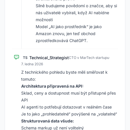
Silně budujeme povědomí o značce, aby si
nás uživatelé vybírali, když AI nabídne
možnosti
Model „AI jako prostředník“ je jako
Amazon znovu, jen teď obchod
zprostředkovává ChatGPT.
Technical_Strategist
TS
CTO v MarTech startupu
·
7. ledna 2026
Z technického pohledu byste měli směřovat k
tomuto:
Architektura připravená na API:
Sklad, ceny a dostupnost musí být přístupné přes
API
AI agenti to potřebují dotazovat v reálném čase
Je to jako „prohledatelné“ povýšené na „volatelné“
Strukturovaná data všude:
Schema markup už není volitelný