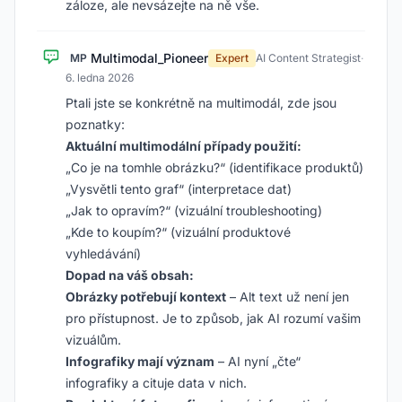
záloze, ale nevsázejte na ně vše.
Multimodal_Pioneer
MP
Expert
AI Content Strategist
·
6. ledna 2026
Ptali jste se konkrétně na multimodál, zde jsou
poznatky:
Aktuální multimodální případy použití:
„Co je na tomhle obrázku?“ (identifikace produktů)
„Vysvětli tento graf“ (interpretace dat)
„Jak to opravím?“ (vizuální troubleshooting)
„Kde to koupím?“ (vizuální produktové
vyhledávání)
Dopad na váš obsah:
Obrázky potřebují kontext
– Alt text už není jen
pro přístupnost. Je to způsob, jak AI rozumí vašim
vizuálům.
Infografiky mají význam
– AI nyní „čte“
infografiky a cituje data v nich.