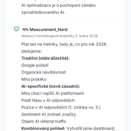
AI optimalizace je o pochopení záměru
zprostředkovaného AI.
Measurement_Nerd
MN
Vedoucí marketingové analytiky
·
5. ledna 2026
Ptal ses na metriky, tady je, co pro rok 2026
sledujeme:
Tradiční (stále důležité):
Google pořadí
Organická návštěvnost
Míra prokliku
AI-specifické (nově zásadní):
Míra citací napříč AI platformami
Podíl hlasu v AI odpovědích
Pozice v AI odpovědích (1. zmínka vs. 3.)
Sentiment AI zmínek značky
Objem AI referral traffic
Kombinovaný pohled:
Vytvořili jsme dashboard,