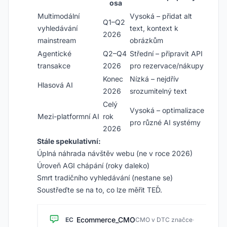
osa
Multimodální
Vysoká – přidat alt
Q1–Q2
vyhledávání
text, kontext k
2026
mainstream
obrázkům
Agentické
Q2–Q4
Střední – připravit API
transakce
2026
pro rezervace/nákupy
Konec
Nízká – nejdřív
Hlasová AI
2026
srozumitelný text
Celý
Vysoká – optimalizace
Mezi-platformní AI
rok
pro různé AI systémy
2026
Stále spekulativní:
Úplná náhrada návštěv webu (ne v roce 2026)
Úroveň AGI chápání (roky daleko)
Smrt tradičního vyhledávání (nestane se)
Soustřeďte se na to, co lze měřit TEĎ.
Ecommerce_CMO
EC
CMO v DTC značce
·