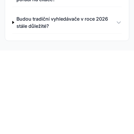
Budou tradiční vyhledávače v roce 2026
stále důležité?
Buďte napřed v evoluci
AI vyhledávání