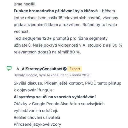
jsme necílili.
Funkce hromadného přidávání byla klíčová
– během
jedné relace jsem našla 15 relevantních návrhů, všechny
přidala s jedním štítkem a rozvrhem. Ručně by to trvalo
věčnost.
Teď sledujeme 120+ promptů pro různé segmenty
uživatelů. Naše pokrytí viditelnosti v AI stouplo z asi 30 %
relevantních dotazů na téměř 80 %.
AIStrategyConsultant
A
Expert
Bývalý Google, nyní AI konzultant
·
8. ledna 2026
Skvělá diskuze. Přidám ještě kontext, PROČ tento přístup
k objevování funguje:
AI systémy se učí na vzorcích vyhledávání
Otázky v Google People Also Ask a souvisejících
vyhledáváních odrážejí:
Reálné chování uživatelů
Přirozené jazykové vzory