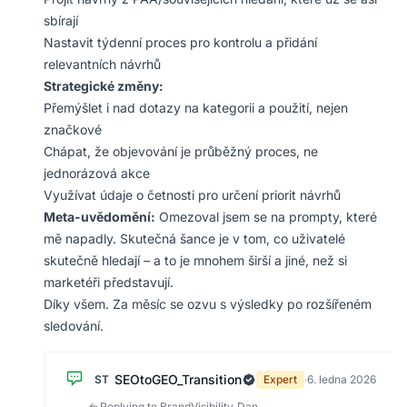
sbírají
Nastavit týdenní proces pro kontrolu a přidání
relevantních návrhů
Strategické změny:
Přemýšlet i nad dotazy na kategorii a použití, nejen
značkové
Chápat, že objevování je průběžný proces, ne
jednorázová akce
Využívat údaje o četnosti pro určení priorit návrhů
Meta-uvědomění:
Omezoval jsem se na prompty, které
mě napadly. Skutečná šance je v tom, co uživatelé
skutečně hledají – a to je mnohem širší a jiné, než si
marketéři představují.
Díky všem. Za měsíc se ozvu s výsledky po rozšířeném
sledování.
SEOtoGEO_Transition
ST
Expert
·
6. ledna 2026
Replying to BrandVisibility_Dan