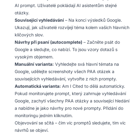
AI prompt. Uživatelé pokládají AI asistentům stejné
otázky.
Související vyhledávání
– Na konci výsledků Google.
Ukazují, jak uživatelé rozvíjejí téma kolem vašich hlavních
klíčových slov.
Návrhy při psaní (autocomplete)
– Začněte psát do
Google a sledujte, co nabízí. To jsou vzory dotazů s
vysokým objemem.
Manuální varianta:
Vyhledejte svá hlavní témata na
Google, udělejte screenshoty všech PAA otázek a
souvisejících vyhledávání, vytvořte z nich prompty.
Automatická varianta:
Am I Cited to dělá automaticky.
Pokud monitorujete prompt, který zahrnuje vyhledávání
Google, zachytí všechny PAA otázky a související hledání
a nabídne je jako návrhy pro nové prompty. Přidání do
monitoringu jedním kliknutím.
Objevování se sčítá – čím víc promptů sledujete, tím víc
návrhů se objeví.