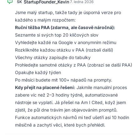
StartupFounder_Kevin
SK
·
7. ledna 2026
Jsme malý startup, takže tady je úsporná verze pro
každého s malým rozpočtem:
Ruční těžba PAA (zdarma, ale časově náročná):
Seznamte si svých top 20 klíčových slov
Vyhledejte každé na Google v anonymním režimu
Rozklikněte každou otázku v PAA (rozbalí další)
Všechny otázky zapisujte do tabulky
Prohledejte samotné otázky z PAA (zobrazí se další PAA)
Opakujte každý týden
Po měsíci budete mít 100+ nápadů na prompty.
Kdy přejít na placené řešení:
Jakmile manuální proces
zabere víc než 2–3 hodiny týdně, automatizované
nástroje se vyplatí. Já přešel na Am I Cited, když jsem
zjistil, že půl dne trávím jen objevováním promptů.
Funkce automatických návrhů mi teď ušetří asi 10 hodin
měsíčně a zachytí věci, které bych přehlédl.