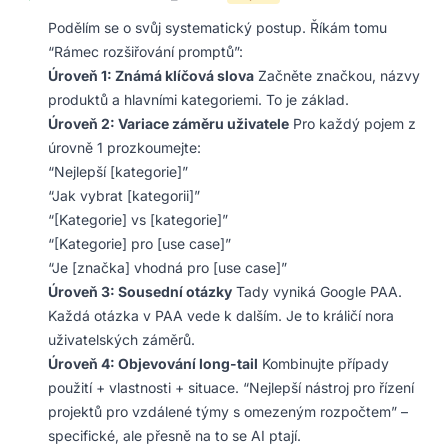
Podělím se o svůj systematický postup. Říkám tomu
“Rámec rozšiřování promptů”:
Úroveň 1: Známá klíčová slova
Začněte značkou, názvy
produktů a hlavními kategoriemi. To je základ.
Úroveň 2: Variace záměru uživatele
Pro každý pojem z
úrovně 1 prozkoumejte:
“Nejlepší [kategorie]”
“Jak vybrat [kategorii]”
“[Kategorie] vs [kategorie]”
“[Kategorie] pro [use case]”
“Je [značka] vhodná pro [use case]”
Úroveň 3: Sousední otázky
Tady vyniká Google PAA.
Každá otázka v PAA vede k dalším. Je to králičí nora
uživatelských záměrů.
Úroveň 4: Objevování long-tail
Kombinujte případy
použití + vlastnosti + situace. “Nejlepší nástroj pro řízení
projektů pro vzdálené týmy s omezeným rozpočtem” –
specifické, ale přesně na to se AI ptají.