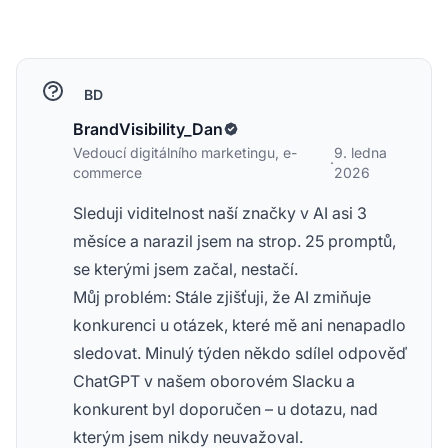
BD
BrandVisibility_Dan
Vedoucí digitálního marketingu, e-
9. ledna
·
commerce
2026
Sleduji viditelnost naší značky v AI asi 3
měsíce a narazil jsem na strop. 25 promptů,
se kterými jsem začal, nestačí.
Můj problém: Stále zjišťuji, že AI zmiňuje
konkurenci u otázek, které mě ani nenapadlo
sledovat. Minulý týden někdo sdílel odpověď
ChatGPT v našem oborovém Slacku a
konkurent byl doporučen – u dotazu, nad
kterým jsem nikdy neuvažoval.