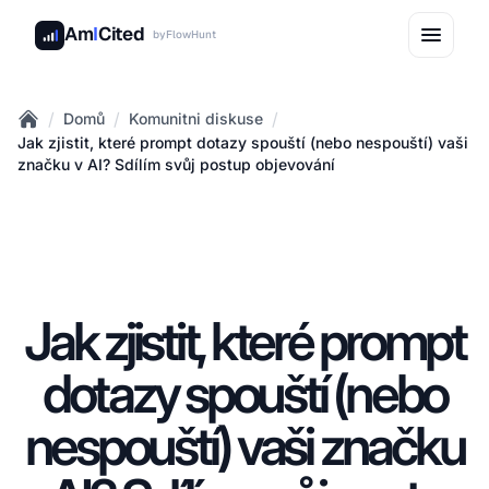
Am
I
Cited
by
FlowHunt
/
/
/
Domů
Komunitni diskuse
Home
Jak zjistit, které prompt dotazy spouští (nebo nespouští) vaši
značku v AI? Sdílím svůj postup objevování
Jak zjistit, které prompt
dotazy spouští (nebo
nespouští) vaši značku