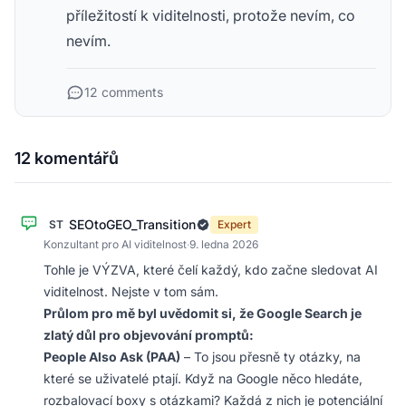
příležitostí k viditelnosti, protože nevím, co
nevím.
12 comments
12 komentářů
SEOtoGEO_Transition
ST
Expert
Konzultant pro AI viditelnost
·
9. ledna 2026
Tohle je VÝZVA, které čelí každý, kdo začne sledovat AI
viditelnost. Nejste v tom sám.
Průlom pro mě byl uvědomit si, že Google Search je
zlatý důl pro objevování promptů:
People Also Ask (PAA)
– To jsou přesně ty otázky, na
které se uživatelé ptají. Když na Google něco hledáte,
rozbalovací boxy s otázkami? Každá z nich je potenciální