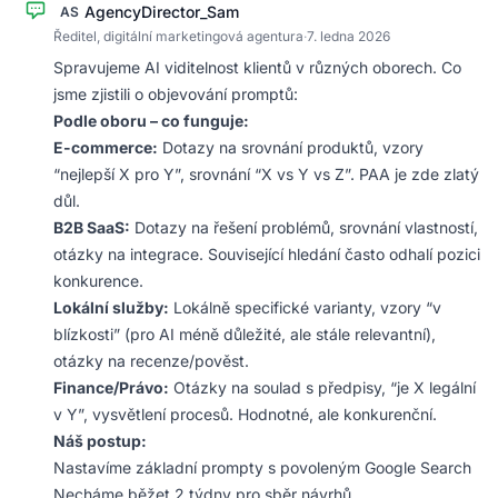
AgencyDirector_Sam
AS
Ředitel, digitální marketingová agentura
·
7. ledna 2026
Spravujeme AI viditelnost klientů v různých oborech. Co
jsme zjistili o objevování promptů:
Podle oboru – co funguje:
E-commerce:
Dotazy na srovnání produktů, vzory
“nejlepší X pro Y”, srovnání “X vs Y vs Z”. PAA je zde zlatý
důl.
B2B SaaS:
Dotazy na řešení problémů, srovnání vlastností,
otázky na integrace. Související hledání často odhalí pozici
konkurence.
Lokální služby:
Lokálně specifické varianty, vzory “v
blízkosti” (pro AI méně důležité, ale stále relevantní),
otázky na recenze/pověst.
Finance/Právo:
Otázky na soulad s předpisy, “je X legální
v Y”, vysvětlení procesů. Hodnotné, ale konkurenční.
Náš postup:
Nastavíme základní prompty s povoleným Google Search
Necháme běžet 2 týdny pro sběr návrhů