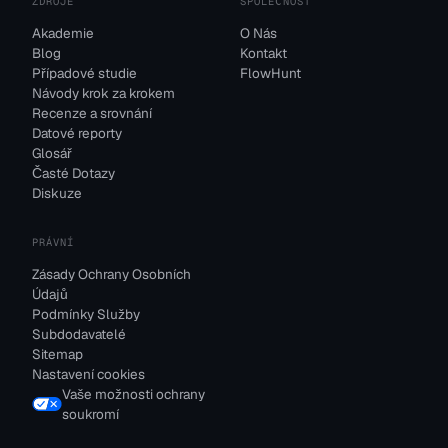
ZDROJE
SPOLEČNOST
Akademie
O Nás
Blog
Kontakt
Případové studie
FlowHunt
Návody krok za krokem
Recenze a srovnání
Datové reporty
Glosář
Časté Dotazy
Diskuze
PRÁVNÍ
Zásady Ochrany Osobních
Údajů
Podmínky Služby
Subdodavatelé
Sitemap
Nastavení cookies
Vaše možnosti ochrany
soukromí