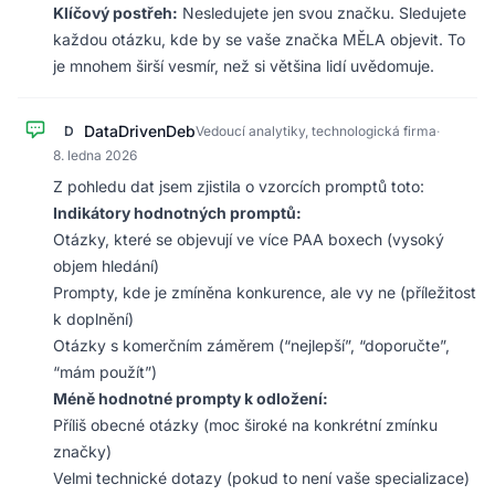
Klíčový postřeh:
Nesledujete jen svou značku. Sledujete
každou otázku, kde by se vaše značka MĚLA objevit. To
je mnohem širší vesmír, než si většina lidí uvědomuje.
DataDrivenDeb
D
Vedoucí analytiky, technologická firma
·
8. ledna 2026
Z pohledu dat jsem zjistila o vzorcích promptů toto:
Indikátory hodnotných promptů:
Otázky, které se objevují ve více PAA boxech (vysoký
objem hledání)
Prompty, kde je zmíněna konkurence, ale vy ne (příležitost
k doplnění)
Otázky s komerčním záměrem (“nejlepší”, “doporučte”,
“mám použít”)
Méně hodnotné prompty k odložení:
Příliš obecné otázky (moc široké na konkrétní zmínku
značky)
Velmi technické dotazy (pokud to není vaše specializace)