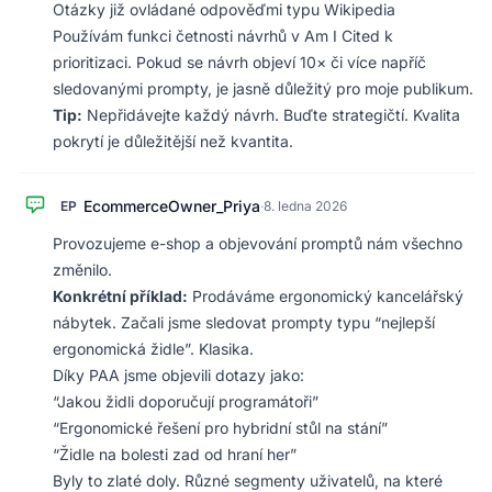
Otázky již ovládané odpověďmi typu Wikipedia
Používám funkci četnosti návrhů v Am I Cited k
prioritizaci. Pokud se návrh objeví 10× či více napříč
sledovanými prompty, je jasně důležitý pro moje publikum.
Tip:
Nepřidávejte každý návrh. Buďte strategičtí. Kvalita
pokrytí je důležitější než kvantita.
EcommerceOwner_Priya
EP
·
8. ledna 2026
Provozujeme e-shop a objevování promptů nám všechno
změnilo.
Konkrétní příklad:
Prodáváme ergonomický kancelářský
nábytek. Začali jsme sledovat prompty typu “nejlepší
ergonomická židle”. Klasika.
Díky PAA jsme objevili dotazy jako:
“Jakou židli doporučují programátoři”
“Ergonomické řešení pro hybridní stůl na stání”
“Židle na bolesti zad od hraní her”
Byly to zlaté doly. Různé segmenty uživatelů, na které