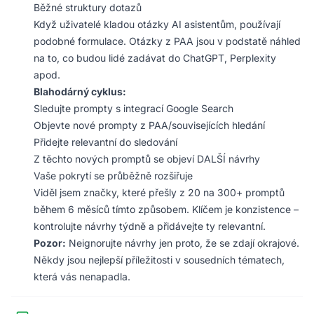
Běžné struktury dotazů
Když uživatelé kladou otázky AI asistentům, používají
podobné formulace. Otázky z PAA jsou v podstatě náhled
na to, co budou lidé zadávat do ChatGPT, Perplexity
apod.
Blahodárný cyklus:
Sledujte prompty s integrací Google Search
Objevte nové prompty z PAA/souvisejících hledání
Přidejte relevantní do sledování
Z těchto nových promptů se objeví DALŠÍ návrhy
Vaše pokrytí se průběžně rozšiřuje
Viděl jsem značky, které přešly z 20 na 300+ promptů
během 6 měsíců tímto způsobem. Klíčem je konzistence –
kontrolujte návrhy týdně a přidávejte ty relevantní.
Pozor:
Neignorujte návrhy jen proto, že se zdají okrajové.
Někdy jsou nejlepší příležitosti v sousedních tématech,
která vás nenapadla.