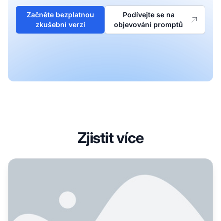
Začněte bezplatnou
Podívejte se na
zkušební verzi
objevování promptů
Zjistit více
Jak sledovat, které prompt dotazy zmiňují vaši značku v