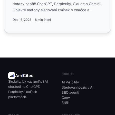
dotazy napříč ChatGPT, Perplexity, Claude a Gemini.
Objevte metody sledování zmínek o značce a
optimalizace pro ...
Dec 16, 2025
8 min čtení
PRODUKT
Am
I
Cited
Sledujte, jak vás zmiňují AI
AI Visibility
chatboti na ChatGPT,
Sledování pozic v AI
Perplexity a dalších
SEO agenti
platformách.
Ceny
Začít