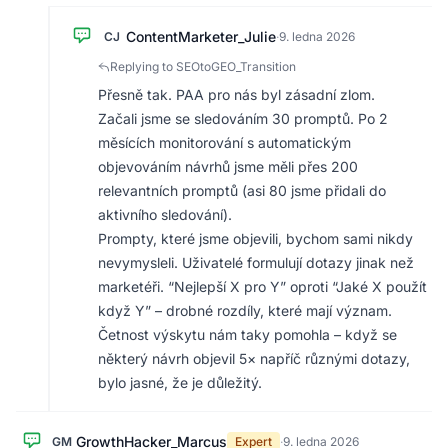
ContentMarketer_Julie
CJ
·
9. ledna 2026
Replying to SEOtoGEO_Transition
Přesně tak. PAA pro nás byl zásadní zlom.
Začali jsme se sledováním 30 promptů. Po 2
měsících monitorování s automatickým
objevováním návrhů jsme měli přes 200
relevantních promptů (asi 80 jsme přidali do
aktivního sledování).
Prompty, které jsme objevili, bychom sami nikdy
nevymysleli. Uživatelé formulují dotazy jinak než
marketéři. “Nejlepší X pro Y” oproti “Jaké X použít
když Y” – drobné rozdíly, které mají význam.
Četnost výskytu nám taky pomohla – když se
některý návrh objevil 5× napříč různými dotazy,
bylo jasné, že je důležitý.
GrowthHacker_Marcus
GM
Expert
·
9. ledna 2026