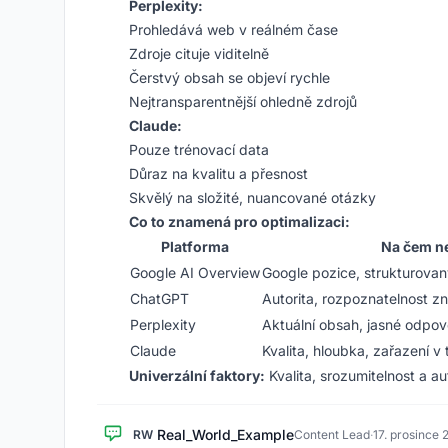
Perplexity:
Prohledává web v reálném čase
Zdroje cituje viditelně
Čerstvý obsah se objeví rychle
Nejtransparentnější ohledně zdrojů
Claude:
Pouze trénovací data
Důraz na kvalitu a přesnost
Skvělý na složité, nuancované otázky
Co to znamená pro optimalizaci:
Platforma
Na čem ne
Google AI Overview
Google pozice, strukturova
ChatGPT
Autorita, rozpoznatelnost z
Perplexity
Aktuální obsah, jasné odpov
Claude
Kvalita, hloubka, zařazení v
Univerzální faktory:
Kvalita, srozumitelnost a a
Real_World_Example
RW
Content Lead
·
17. prosince 