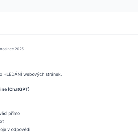
 prosince 2025
to HLEDÁNÍ webových stránek.
gine (ChatGPT)
ověď přímo
xt
roje v odpovědi