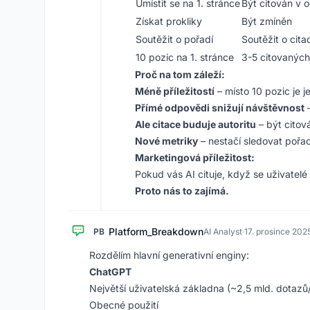
Umístit se na 1. stránce
Být citován v 
Získat prokliky
Být zmíněn
Soutěžit o pořadí
Soutěžit o citac
10 pozic na 1. stránce
3-5 citovaných
Proč na tom záleží:
Méně příležitostí
– místo 10 pozic je j
Přímé odpovědi snižují návštěvnost
–
Ale citace buduje autoritu
– být citov
Nové metriky
– nestačí sledovat pořadí
Marketingová příležitost:
Pokud vás AI cituje, když se uživatelé 
Proto nás to zajímá.
Platform_Breakdown
PB
AI Analyst
·
17. prosince 202
Rozdělím hlavní generativní enginy:
ChatGPT
Největší uživatelská základna (~2,5 mld. dotaz
Obecné použití