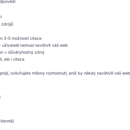
odpovědi
i
 zdrojů
en 3-5 možností citace
 uživatelé nemusí navštívit váš web
án = důvěryhodný zdroj
, ale i citace
ptají, ovlivňujete miliony rozhodnutí, aniž by někdy navštívili váš web
5
ů/denně)