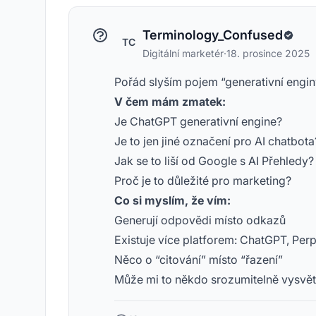
Terminology_Confused
TC
Digitální marketér
·
18. prosince 2025
Pořád slyším pojem “generativní enginy
V čem mám zmatek:
Je ChatGPT generativní engine?
Je to jen jiné označení pro AI chatbota
Jak se to liší od Google s AI Přehledy?
Proč je to důležité pro marketing?
Co si myslím, že vím:
Generují odpovědi místo odkazů
Existuje více platforem: ChatGPT, Perpl
Něco o “citování” místo “řazení”
Může mi to někdo srozumitelně vysvětli