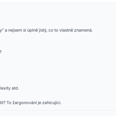
” a nejsem si úplně jistý, co to vlastně znamená.
?
exity atd.
t? To žargonování je zahlcující.