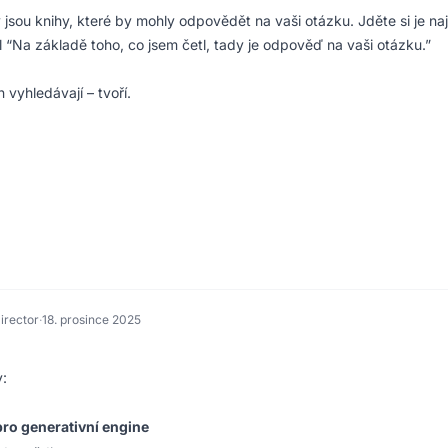
jsou knihy, které by mohly odpovědět na vaši otázku. Jděte si je nají
l “Na základě toho, co jsem četl, tady je odpověď na vaši otázku.”
vyhledávají – tvoří.
irector
·
18. prosince 2025
y:
pro generativní engine