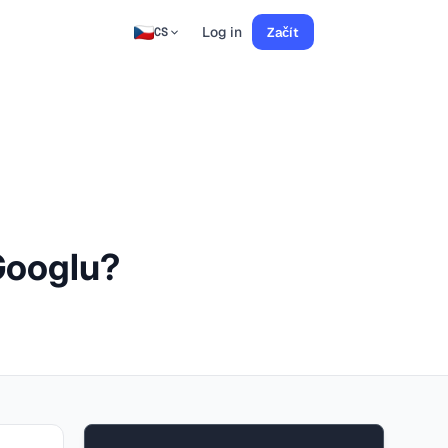
Log in
Začít
CS
 Googlu?