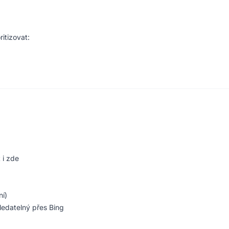
ritizovat:
 i zde
ní)
edatelný přes Bing