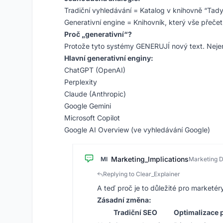
Tradiční vyhledávání = Katalog v knihovně “Tady 
Generativní engine = Knihovník, který vše přečet
Proč „generativní“?
Protože tyto systémy GENERUJÍ nový text. Nejen 
Hlavní generativní enginy:
ChatGPT (OpenAI)
Perplexity
Claude (Anthropic)
Google Gemini
Microsoft Copilot
Google AI Overview (ve vyhledávání Google)
Marketing_Implications
MI
Marketing D
Replying to Clear_Explainer
A teď proč je to důležité pro marketér
Zásadní změna:
Tradiční SEO
Optimalizace 