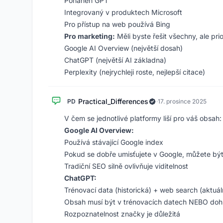
Poháněn GPT
Integrovaný v produktech Microsoft
Pro přístup na web používá Bing
Pro marketing:
Měli byste řešit všechny, ale prio
Google AI Overview (největší dosah)
ChatGPT (největší AI základna)
Perplexity (nejrychleji roste, nejlepší citace)
Practical_Differences
PD
·
17. prosince 2025
V čem se jednotlivé platformy liší pro váš obsah:
Google AI Overview:
Používá stávající Google index
Pokud se dobře umisťujete v Google, můžete být
Tradiční SEO silně ovlivňuje viditelnost
ChatGPT:
Trénovací data (historická) + web search (aktuál
Obsah musí být v trénovacích datech NEBO dohl
Rozpoznatelnost značky je důležitá