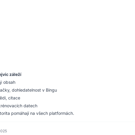
jvíc záleží
ný obsah
načky, dohledatelnost v Bingu
ědi, citace
 trénovacích datech
utorita pomáhají na všech platformách.
2025