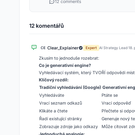
12 comments
12 komentářů
Clear_Explainer
CE
Expert
AI Strategy Lead
·
18.
Zkusím to jednoduše rozebrat:
Co je generativní engine?
Vyhledávací systém, který TVOŘÍ odpovědi mís
Klíčový rozdíl:
Tradiční vyhledávání (Google)
Generativní en
Vyhledáváte
Ptáte se
Vrací seznam odkazů
Vrací odpověď
Klikáte a čtete
Přečtete si odp
Řadí existující stránky
Generuje nový te
Zobrazuje zdroje jako odkazy
Může citovat zd
Jednoduchá analogie: