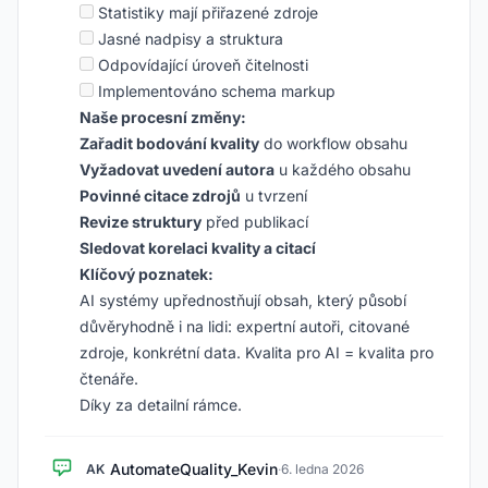
Statistiky mají přiřazené zdroje
Jasné nadpisy a struktura
Odpovídající úroveň čitelnosti
Implementováno schema markup
Naše procesní změny:
Zařadit bodování kvality
do workflow obsahu
Vyžadovat uvedení autora
u každého obsahu
Povinné citace zdrojů
u tvrzení
Revize struktury
před publikací
Sledovat korelaci kvality a citací
Klíčový poznatek:
AI systémy upřednostňují obsah, který působí
důvěryhodně i na lidi: expertní autoři, citované
zdroje, konkrétní data. Kvalita pro AI = kvalita pro
čtenáře.
Díky za detailní rámce.
AutomateQuality_Kevin
AK
·
6. ledna 2026