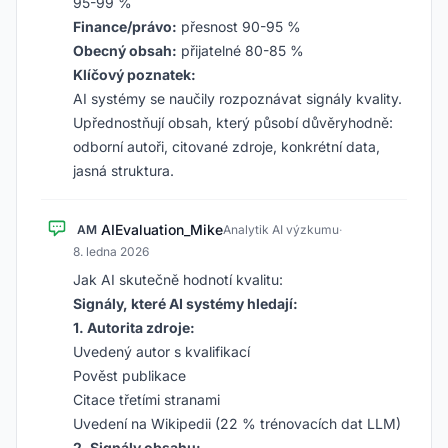
95-99 %
Finance/právo:
přesnost 90-95 %
Obecný obsah:
přijatelné 80-85 %
Klíčový poznatek:
AI systémy se naučily rozpoznávat signály kvality.
Upřednostňují obsah, který působí důvěryhodně:
odborní autoři, citované zdroje, konkrétní data,
jasná struktura.
AIEvaluation_Mike
AM
Analytik AI výzkumu
·
8. ledna 2026
Jak AI skutečně hodnotí kvalitu:
Signály, které AI systémy hledají:
1. Autorita zdroje:
Uvedený autor s kvalifikací
Pověst publikace
Citace třetími stranami
Uvedení na Wikipedii (22 % trénovacích dat LLM)
2. Signály obsahu: