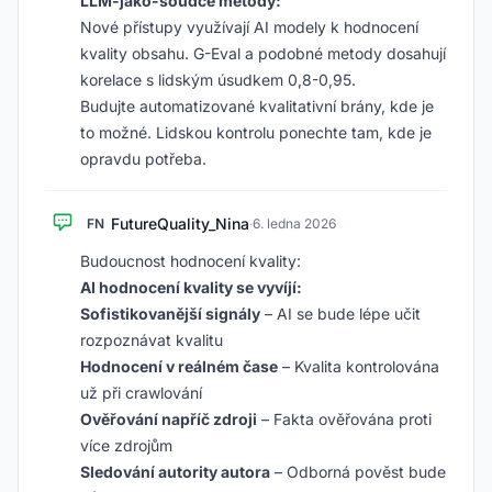
LLM-jako-soudce metody:
Nové přístupy využívají AI modely k hodnocení
kvality obsahu. G-Eval a podobné metody dosahují
korelace s lidským úsudkem 0,8-0,95.
Budujte automatizované kvalitativní brány, kde je
to možné. Lidskou kontrolu ponechte tam, kde je
opravdu potřeba.
FutureQuality_Nina
FN
·
6. ledna 2026
Budoucnost hodnocení kvality:
AI hodnocení kvality se vyvíjí:
Sofistikovanější signály
– AI se bude lépe učit
rozpoznávat kvalitu
Hodnocení v reálném čase
– Kvalita kontrolována
už při crawlování
Ověřování napříč zdroji
– Fakta ověřována proti
více zdrojům
Sledování autority autora
– Odborná pověst bude