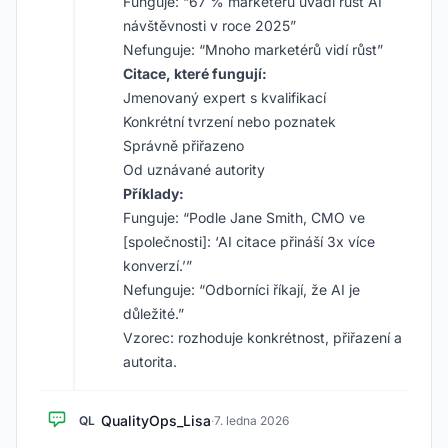
Funguje: “67 % marketérů uvádí růst AI
návštěvnosti v roce 2025”
Nefunguje: “Mnoho marketérů vidí růst”
Citace, které fungují:
Jmenovaný expert s kvalifikací
Konkrétní tvrzení nebo poznatek
Správně přiřazeno
Od uznávané autority
Příklady:
Funguje: “Podle Jane Smith, CMO ve
[společnosti]: ‘AI citace přináší 3x více
konverzí.’”
Nefunguje: “Odborníci říkají, že AI je
důležité.”
Vzorec: rozhoduje konkrétnost, přiřazení a
autorita.
QualityOps_Lisa
QL
·
7. ledna 2026