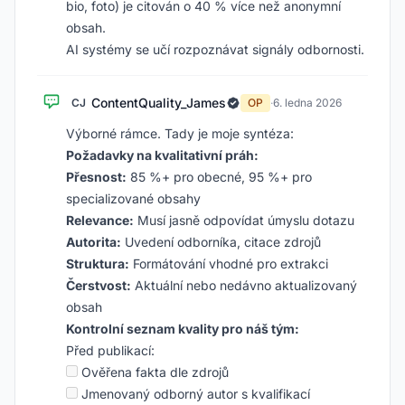
bio, foto) je citován o 40 % více než anonymní
obsah.
AI systémy se učí rozpoznávat signály odbornosti.
ContentQuality_James
CJ
OP
·
6. ledna 2026
Výborné rámce. Tady je moje syntéza:
Požadavky na kvalitativní práh:
Přesnost:
85 %+ pro obecné, 95 %+ pro
specializované obsahy
Relevance:
Musí jasně odpovídat úmyslu dotazu
Autorita:
Uvedení odborníka, citace zdrojů
Struktura:
Formátování vhodné pro extrakci
Čerstvost:
Aktuální nebo nedávno aktualizovaný
obsah
Kontrolní seznam kvality pro náš tým:
Před publikací:
Ověřena fakta dle zdrojů
Jmenovaný odborný autor s kvalifikací