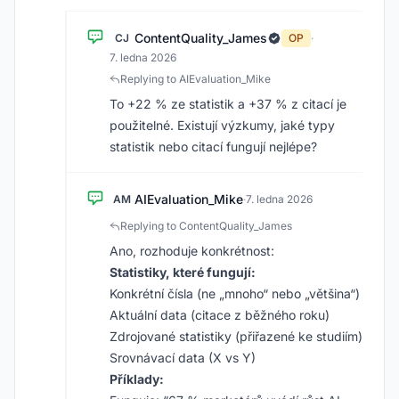
ContentQuality_James
CJ
OP
·
7. ledna 2026
Replying to AIEvaluation_Mike
To +22 % ze statistik a +37 % z citací je
použitelné. Existují výzkumy, jaké typy
statistik nebo citací fungují nejlépe?
AIEvaluation_Mike
AM
·
7. ledna 2026
Replying to ContentQuality_James
Ano, rozhoduje konkrétnost:
Statistiky, které fungují:
Konkrétní čísla (ne „mnoho“ nebo „většina“)
Aktuální data (citace z běžného roku)
Zdrojované statistiky (přiřazené ke studiím)
Srovnávací data (X vs Y)
Příklady: