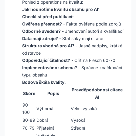
Pohled z operations na kvalitu:
Jak hodnotíme kvalitu obsahu pro AI:
Checklist před publikací:
Ověřena přesnost?
- Fakta ověřena podle zdrojů
Odborné uvedení?
- Jmenovaní autoři s kvalifikací
Data mají zdroje?
- Statistiky mají citace
Struktura vhodná pro AI?
- Jasné nadpisy, krátké
odstavce
Odpovídající čitelnost?
- Cílit na Flesch 60-70
Implementováno schema?
- Správné značkování
typu obsahu
Bodová škála kvality:
Pravděpodobnost citace
Skóre
Popis
AI
90-
Výborná
Velmi vysoká
100
80-89
Dobrá
Vysoká
70-79
Přijatelná
Střední
Vyžaduje