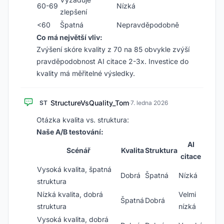
60-69
Nízká
zlepšení
<60
Špatná
Nepravděpodobně
Co má největší vliv:
Zvýšení skóre kvality z 70 na 85 obvykle zvýší
pravděpodobnost AI citace 2-3x. Investice do
kvality má měřitelné výsledky.
StructureVsQuality_Tom
ST
·
7. ledna 2026
Otázka kvalita vs. struktura:
Naše A/B testování:
AI
Scénář
Kvalita
Struktura
citace
Vysoká kvalita, špatná
Dobrá
Špatná
Nízká
struktura
Nízká kvalita, dobrá
Velmi
Špatná
Dobrá
struktura
nízká
Vysoká kvalita, dobrá