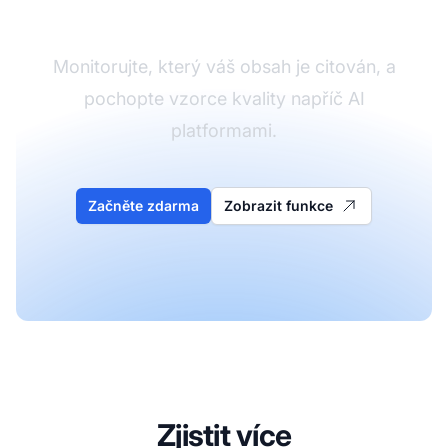
obsahu v AI
Monitorujte, který váš obsah je citován, a
pochopte vzorce kvality napříč AI
platformami.
Začněte zdarma
Zobrazit funkce
Zjistit více