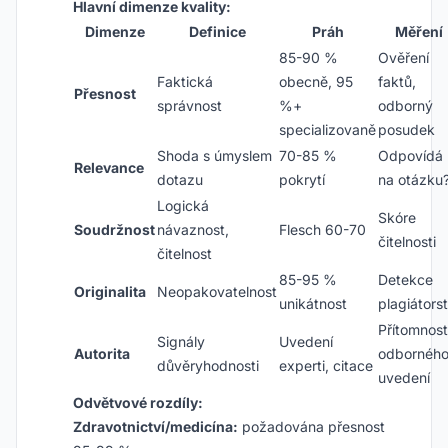
Hlavní dimenze kvality:
Dimenze
Definice
Práh
Měření
85-90 %
Ověření
Faktická
obecně, 95
faktů,
Přesnost
správnost
%+
odborný
specializovaně
posudek
Shoda s úmyslem
70-85 %
Odpovídá
Relevance
dotazu
pokrytí
na otázku
Logická
Skóre
Soudržnost
návaznost,
Flesch 60-70
čitelnosti
čitelnost
85-95 %
Detekce
Originalita
Neopakovatelnost
unikátnost
plagiátorst
Přítomnost
Signály
Uvedení
Autorita
odbornéh
důvěryhodnosti
experti, citace
uvedení
Odvětvové rozdíly:
Zdravotnictví/medicína:
požadována přesnost