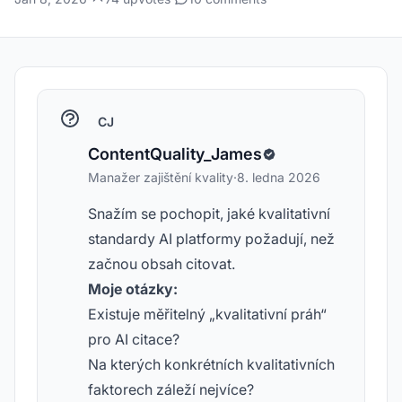
CJ
ContentQuality_James
Manažer zajištění kvality
·
8. ledna 2026
Snažím se pochopit, jaké kvalitativní
standardy AI platformy požadují, než
začnou obsah citovat.
Moje otázky:
Existuje měřitelný „kvalitativní práh“
pro AI citace?
Na kterých konkrétních kvalitativních
faktorech záleží nejvíce?