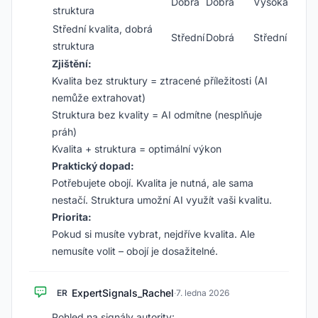
Dobrá
Dobrá
Vysoká
struktura
Střední kvalita, dobrá
Střední
Dobrá
Střední
struktura
Zjištění:
Kvalita bez struktury = ztracené příležitosti (AI
nemůže extrahovat)
Struktura bez kvality = AI odmítne (nesplňuje
práh)
Kvalita + struktura = optimální výkon
Praktický dopad:
Potřebujete obojí. Kvalita je nutná, ale sama
nestačí. Struktura umožní AI využít vaši kvalitu.
Priorita:
Pokud si musíte vybrat, nejdříve kvalita. Ale
nemusíte volit – obojí je dosažitelné.
ExpertSignals_Rachel
ER
·
7. ledna 2026
Pohled na signály autority: