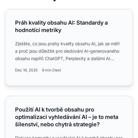
Práh kvality obsahu AI: Standardy a hodnotící metriky
Práh kvality obsahu AI: Standardy a
hodnotící metriky
Zjistěte, co jsou prahy kvality obsahu AI, jak se měří
a proč jsou důležité pro sledování AI-generovaného
obsahu napříč ChatGPT, Perplexity a dalšími AI
generát...
Dec 16, 2025
9 min čtení
Použití AI k tvorbě obsahu pro optimalizaci vyhledávání AI 
Použití AI k tvorbě obsahu pro
optimalizaci vyhledávání AI – je to meta
šílenství, nebo chytrá strategie?
Diskuze komunity o využívání AI k tvorbě obsahu pro