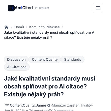
Am
I
Cited
by
FlowHunt
/
/
/
Domů
Komunitni diskuse
Home
Jaké kvalitativní standardy musí obsah splňovat pro AI
citace? Existuje nějaký práh?
Discussion
Content Quality
Standards
AI Citations
Jaké kvalitativní standardy musí
obsah splňovat pro AI citace?
Existuje nějaký práh?
ContentQuality_James
·
Manažer zajištění kvality
·
CO
Jan 8, 2026
·
74 upvotes
·
10 comments