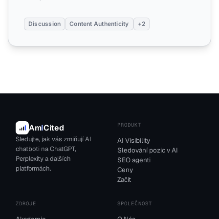
Discussion
Content Authenticity
+2
PRODUKT
Am
I
Cited
Sledujte, jak vás zmiňují AI
AI Visibility
chatboti na ChatGPT,
Sledování pozic v AI
Perplexity a dalších
SEO agenti
platformách.
Ceny
Začít
ZDROJE
SPOLEČNOST